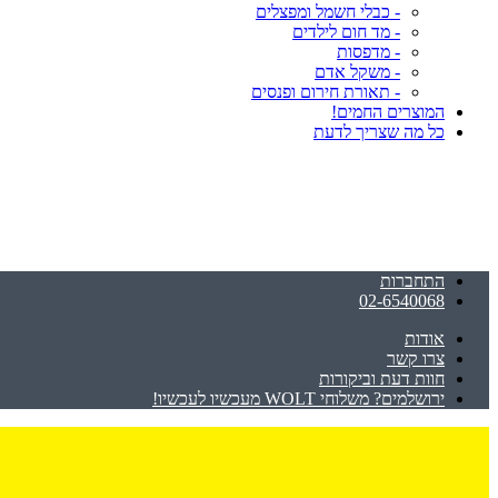
- כבלי חשמל ומפצלים
- מד חום לילדים
- מדפסות
- משקל אדם
- תאורת חירום ופנסים
המוצרים החמים!
כל מה שצריך לדעת
התחברות
02-6540068
אודות
צרו קשר
חוות דעת וביקורות
ירושלמים? משלוחי WOLT מעכשיו לעכשיו!