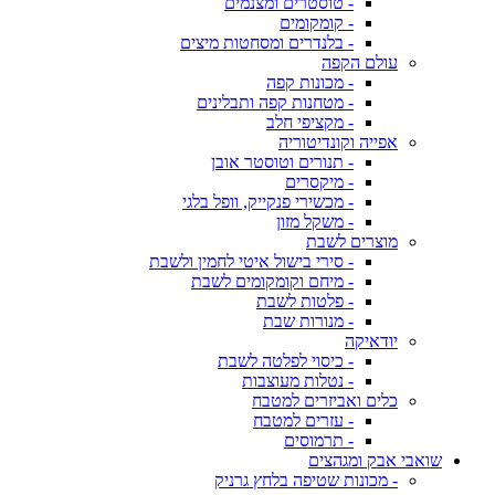
- טוסטרים ומצנמים
- קומקומים
- בלנדרים ומסחטות מיצים
עולם הקפה
- מכונות קפה
- מטחנות קפה ותבלינים
- מקציפי חלב
אפייה וקונדיטוריה
- תנורים וטוסטר אובן
- מיקסרים
- מכשירי פנקייק, וופל בלגי
- משקל מזון
מוצרים לשבת
- סירי בישול איטי לחמין ולשבת
- מיחם וקומקומים לשבת
- פלטות לשבת
- מנורות שבת
יודאיקה
- כיסוי לפלטה לשבת
- נטלות מעוצבות
כלים ואביזרים למטבח
- עזרים למטבח
- תרמוסים
שואבי אבק ומגהצים
- מכונות שטיפה בלחץ גרניק