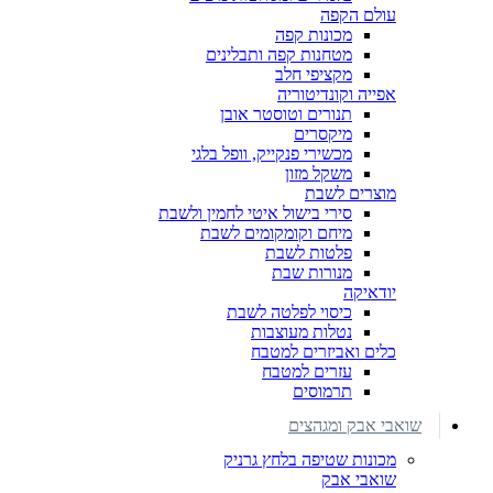
עולם הקפה
מכונות קפה
מטחנות קפה ותבלינים
מקציפי חלב
אפייה וקונדיטוריה
תנורים וטוסטר אובן
מיקסרים
מכשירי פנקייק, וופל בלגי
משקל מזון
מוצרים לשבת
סירי בישול איטי לחמין ולשבת
מיחם וקומקומים לשבת
פלטות לשבת
מנורות שבת
יודאיקה
כיסוי לפלטה לשבת
נטלות מעוצבות
כלים ואביזרים למטבח
עזרים למטבח
תרמוסים
שואבי אבק ומגהצים
מכונות שטיפה בלחץ גרניק
שואבי אבק