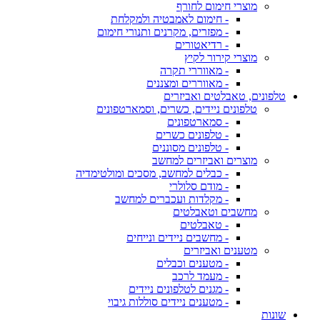
מוצרי חימום לחורף
- חימום לאמבטיה ולמקלחת
- מפזרים, מקרנים ותנורי חימום
- רדיאטורים
מוצרי קירור לקיץ
- מאווררי תקרה
- מאווררים ומצננים
טלפונים, טאבלטים ואביזרים
טלפונים ניידים, כשרים, וסמארטפונים
- סמארטפונים
- טלפונים כשרים
- טלפונים מסוננים
מוצרים ואביזרים למחשב
- כבלים למחשב, מסכים ומולטימדיה
- מודם סלולרי
- מקלדות ועכברים למחשב
מחשבים וטאבלטים
- טאבלטים
- מחשבים ניידים ונייחים
מטענים ואביזרים
- מטענים וכבלים
- מעמד לרכב
- מגנים לטלפונים ניידים
- מטענים ניידים סוללות גיבוי
שונות