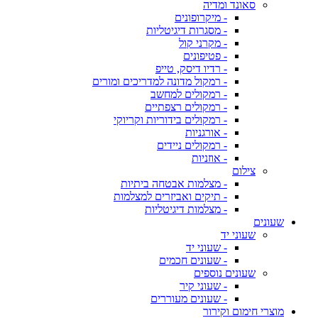
סאונד ומדיה
- מיקרופונים
- מסגרות דיגיטליות
- מקרני קול
- פטיפונים
- רדיו דיסק, טייפ
- רמקול מדונה למדריכים ומורים
- רמקולים למחשב
- רמקולים רצפתיים
- רמקולים בידוריות וקריוקי
- אורגניות
- רמקולים ניידים
- אוזניות
צילום
- מצלמות אבטחה ביתיות
- תיקים ואביזרים למצלמות
- מצלמות דיגיטליות
שעונים
שעוני יד
- שעוני יד
- שעונים חכמים
שעונים נוספים
- שעוני קיר
- שעונים מעוררים
מוצרי חימום וקירור