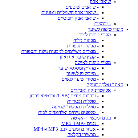
שואבי אבק
- שואבים שוטפים
- שואבי אבק חשמליים ונטענים
- שואבי אבק רובוטיים
- מגהצים
מוצרי טיפוח לשיער
מוצרי טיפוח לגבר
- מכונות גילוח
- מכונות תספורת
- מוצרים משלימים למכונות גילוח ותספורת
- קוצץ שיער אף ואוזן
מוצרי טיפוח לאישה
- מחליק ומסלסל שיער
- מייבש פן לשיער
- מסירי שיער לנשים
סאונד ואלקטרוניקה
אלקטרוניקה ואביזרים
- זכרונות ניידים (USB) וכרטיסי זיכרון
- סוללות ובטריות
- סוללות למכשירי שמיעה
- טלפונים נייחים ואלחוטיים לבית
נגנים ומכשירי הקלטה
- נגנים MP3 ו- MP4
- אביזרים ומגנים לנגני MP3 ו- MP4
- מכשירי הקלטה