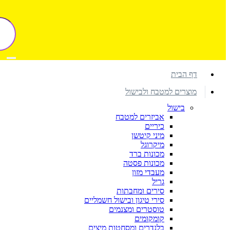
דף הבית
מוצרים למטבח ולבישול
בישול
אביזרים למטבח
כיריים
מיני קיטשן
מיקרוגל
מכונות ברד
מכונות פסטה
מעבדי מזון
גריל
סירים ומחבתות
סירי טיגון ובישול חשמליים
טוסטרים ומצנמים
קומקומים
בלנדרים ומסחטות מיצים