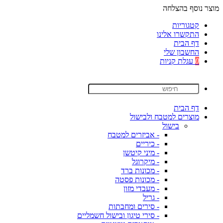
מוצר נוסף בהצלחה
קטגוריות
התקשרו אלינו
דף הבית
החשבון שלי
0
עגלת קניות
דף הבית
מוצרים למטבח ולבישול
בישול
- אביזרים למטבח
- כיריים
- מיני קיטשן
- מיקרוגל
- מכונות ברד
- מכונות פסטה
- מעבדי מזון
- גריל
- סירים ומחבתות
- סירי טיגון ובישול חשמליים