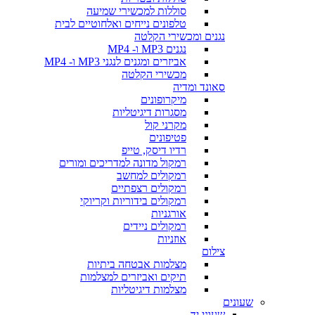
סוללות למכשירי שמיעה
טלפונים נייחים ואלחוטיים לבית
נגנים ומכשירי הקלטה
נגנים MP3 ו- MP4
אביזרים ומגנים לנגני MP3 ו- MP4
מכשירי הקלטה
סאונד ומדיה
מיקרופונים
מסגרות דיגיטליות
מקרני קול
פטיפונים
רדיו דיסק, טייפ
רמקול מדונה למדריכים ומורים
רמקולים למחשב
רמקולים רצפתיים
רמקולים בידוריות וקריוקי
אורגניות
רמקולים ניידים
אוזניות
צילום
מצלמות אבטחה ביתיות
תיקים ואביזרים למצלמות
מצלמות דיגיטליות
שעונים
שעוני יד