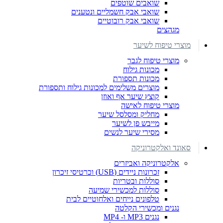
שואבים שוטפים
שואבי אבק חשמליים ונטענים
שואבי אבק רובוטיים
מגהצים
מוצרי טיפוח לשיער
מוצרי טיפוח לגבר
מכונות גילוח
מכונות תספורת
מוצרים משלימים למכונות גילוח ותספורת
קוצץ שיער אף ואוזן
מוצרי טיפוח לאישה
מחליק ומסלסל שיער
מייבש פן לשיער
מסירי שיער לנשים
סאונד ואלקטרוניקה
אלקטרוניקה ואביזרים
זכרונות ניידים (USB) וכרטיסי זיכרון
סוללות ובטריות
סוללות למכשירי שמיעה
טלפונים נייחים ואלחוטיים לבית
נגנים ומכשירי הקלטה
נגנים MP3 ו- MP4