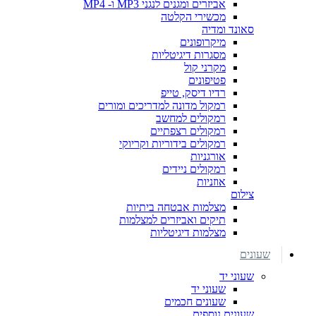
אביזרים ומגנים לנגני MP3 ו- MP4
מכשירי הקלטה
סאונד ומדיה
מיקרופונים
מסגרות דיגיטליות
מקרני קול
פטיפונים
רדיו דיסק, טייפ
רמקול מדונה למדריכים ומורים
רמקולים למחשב
רמקולים רצפתיים
רמקולים בידוריות וקריוקי
אורגניות
רמקולים ניידים
אוזניות
צילום
מצלמות אבטחה ביתיות
תיקים ואביזרים למצלמות
מצלמות דיגיטליות
שעונים
שעוני יד
שעוני יד
שעונים חכמים
שעונים נוספים