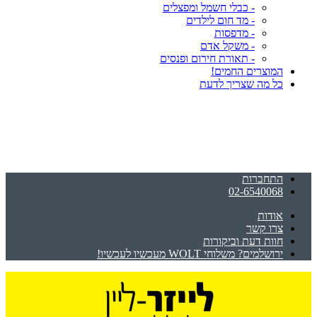
- כבלי חשמל ומפצלים
- מד חום לילדים
- מדפסות
- משקל אדם
- תאורת חירום ופנסים
המוצרים החמים!
כל מה שצריך לדעת
התחברות
02-6540068
אודות
צרו קשר
חוות דעת וביקורות
ירושלמים? משלוחי WOLT מעכשיו לעכשיו!