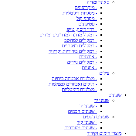
סאונד ומדיה
- מיקרופונים
- מסגרות דיגיטליות
- מקרני קול
- פטיפונים
- רדיו דיסק, טייפ
- רמקול מדונה למדריכים ומורים
- רמקולים למחשב
- רמקולים רצפתיים
- רמקולים בידוריות וקריוקי
- אורגניות
- רמקולים ניידים
- אוזניות
צילום
- מצלמות אבטחה ביתיות
- תיקים ואביזרים למצלמות
- מצלמות דיגיטליות
שעונים
שעוני יד
- שעוני יד
- שעונים חכמים
שעונים נוספים
- שעוני קיר
- שעונים מעוררים
מוצרי חימום וקירור