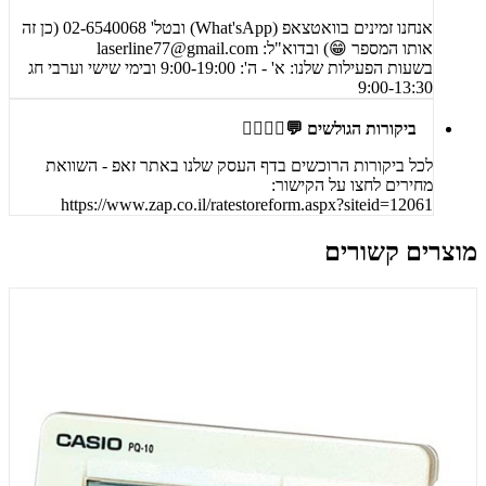
אנחנו זמינים בוואטצאפ (What'sApp) ובטל' 02-6540068 (כן זה
אותו המספר 😁) ובדוא"ל:
laserline77@gmail.com
בשעות הפעילות שלנו: א' - ה': 9:00-19:00 ובימי שישי וערבי חג
9:00-13:30
ביקורות הגולשים 💬🙋‍♀️🙋‍♂️
לכל ביקורות הרוכשים בדף העסק שלנו באתר זאפ - השוואת
מחירים לחצו על הקישור:
https://www.zap.co.il/ratestoreform.aspx?siteid=12061
מוצרים קשורים