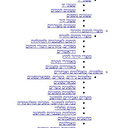
שעוני יד
שעונים חכמים
שעונים נוספים
שעוני קיר
שעונים מעוררים
מוצרי חימום וקירור
מוצרי חימום לחורף
חימום לאמבטיה ולמקלחת
מפזרים, מקרנים ותנורי חימום
רדיאטורים
מוצרי קירור לקיץ
מאווררי תקרה
מאווררים ומצננים
טלפונים, טאבלטים ואביזרים
טלפונים ניידים, כשרים, וסמארטפונים
סמארטפונים
טלפונים כשרים
טלפונים מסוננים
מוצרים ואביזרים למחשב
כבלים למחשב, מסכים ומולטימדיה
מודם סלולרי
מקלדות ועכברים למחשב
מחשבים וטאבלטים
טאבלטים