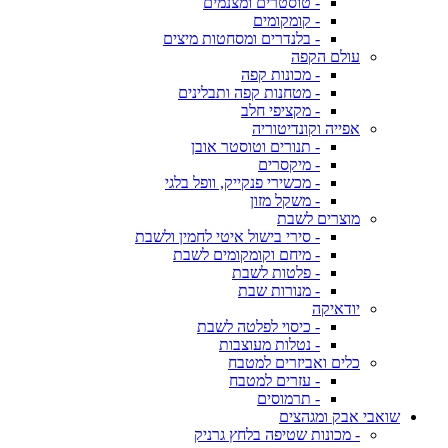
- טוסטרים ומצנמים
- קומקומים
- בלנדרים ומסחטות מיצים
עולם הקפה
- מכונות קפה
- מטחנות קפה ותבלינים
- מקציפי חלב
אפייה וקונדיטוריה
- תנורים וטוסטר אובן
- מיקסרים
- מכשירי פנקייק, וופל בלגי
- משקל מזון
מוצרים לשבת
- סירי בישול איטי לחמין ולשבת
- מיחם וקומקומים לשבת
- פלטות לשבת
- מנורות שבת
יודאיקה
- כיסוי לפלטה לשבת
- נטלות מעוצבות
כלים ואביזרים למטבח
- עזרים למטבח
- תרמוסים
שואבי אבק ומגהצים
- מכונות שטיפה בלחץ גרניק