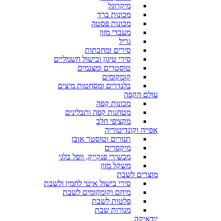
מיקרוגל
מכונות ברד
מכונות פסטה
מעבדי מזון
גריל
סירים ומחבתות
סירי טיגון ובישול חשמליים
טוסטרים ומצנמים
קומקומים
בלנדרים ומסחטות מיצים
עולם הקפה
מכונות קפה
מטחנות קפה ותבלינים
מקציפי חלב
אפייה וקונדיטוריה
תנורים וטוסטר אובן
מיקסרים
מכשירי פנקייק, וופל בלגי
משקל מזון
מוצרים לשבת
סירי בישול איטי לחמין ולשבת
מיחם וקומקומים לשבת
פלטות לשבת
מנורות שבת
יודאיקה