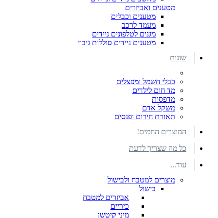
מטענים ואביזרים
מטענים וכבלים
מעמד לרכב
מגנים לטלפונים ניידים
מטענים ניידים סוללות גיבוי
שונות
כבלי חשמל ומפצלים
מד חום לילדים
מדפסות
משקל אדם
תאורת חירום ופנסים
המוצרים החמים!
כל מה שצריך לדעת
עוד...
מוצרים למטבח ולבישול
בישול
אביזרים למטבח
כיריים
מיני קיטשן