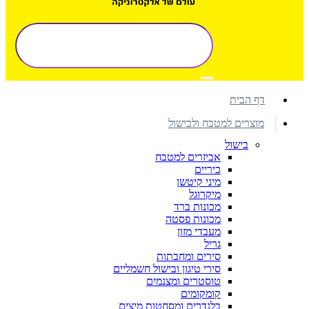
דף הבית
מוצרים למטבח ולבישול
בישול
אביזרים למטבח
כיריים
מיני קיטשן
מיקרוגל
מכונות ברד
מכונות פסטה
מעבדי מזון
גריל
סירים ומחבתות
סירי טיגון ובישול חשמליים
טוסטרים ומצנמים
קומקומים
בלנדרים ומסחטות מיצים