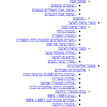
שואבי אבק
- שואבים שוטפים
- שואבי אבק חשמליים ונטענים
- שואבי אבק רובוטיים
- מגהצים
מוצרי טיפוח לשיער
מוצרי טיפוח לגבר
- מכונות גילוח
- מכונות תספורת
- מוצרים משלימים למכונות גילוח ותספורת
- קוצץ שיער אף ואוזן
מוצרי טיפוח לאישה
- מחליק ומסלסל שיער
- מייבש פן לשיער
- מסירי שיער לנשים
סאונד ואלקטרוניקה
אלקטרוניקה ואביזרים
- זכרונות ניידים (USB) וכרטיסי זיכרון
- סוללות ובטריות
- סוללות למכשירי שמיעה
- טלפונים נייחים ואלחוטיים לבית
נגנים ומכשירי הקלטה
- נגנים MP3 ו- MP4
- אביזרים ומגנים לנגני MP3 ו- MP4
- מכשירי הקלטה