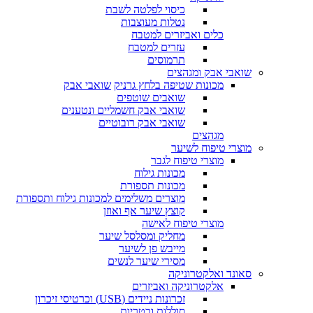
כיסוי לפלטה לשבת
נטלות מעוצבות
כלים ואביזרים למטבח
עזרים למטבח
תרמוסים
שואבי אבק ומגהצים
מכונות שטיפה בלחץ גרניק
שואבי אבק
שואבים שוטפים
שואבי אבק חשמליים ונטענים
שואבי אבק רובוטיים
מגהצים
מוצרי טיפוח לשיער
מוצרי טיפוח לגבר
מכונות גילוח
מכונות תספורת
מוצרים משלימים למכונות גילוח ותספורת
קוצץ שיער אף ואוזן
מוצרי טיפוח לאישה
מחליק ומסלסל שיער
מייבש פן לשיער
מסירי שיער לנשים
סאונד ואלקטרוניקה
אלקטרוניקה ואביזרים
זכרונות ניידים (USB) וכרטיסי זיכרון
סוללות ובטריות