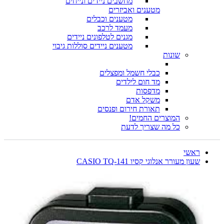
מחשבים ניידים ונייחים
מטענים ואביזרים
מטענים וכבלים
מעמד לרכב
מגנים לטלפונים ניידים
מטענים ניידים סוללות גיבוי
שונות
כבלי חשמל ומפצלים
מד חום לילדים
מדפסות
משקל אדם
תאורת חירום ופנסים
המוצרים החמים!
כל מה שצריך לדעת
ראשי
שעון מעורר אנלוגי קסיו CASIO TQ-141
א