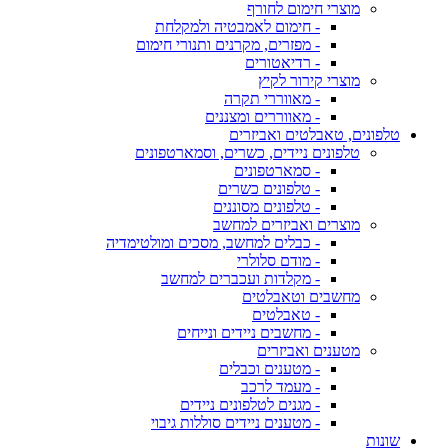
מוצרי חימום לחורף
- חימום לאמבטיה ולמקלחת
- מפזרים, מקרנים ותנורי חימום
- רדיאטורים
מוצרי קירור לקיץ
- מאווררי תקרה
- מאווררים ומצננים
טלפונים, טאבלטים ואביזרים
טלפונים ניידים, כשרים, וסמארטפונים
- סמארטפונים
- טלפונים כשרים
- טלפונים מסוננים
מוצרים ואביזרים למחשב
- כבלים למחשב, מסכים ומולטימדיה
- מודם סלולרי
- מקלדות ועכברים למחשב
מחשבים וטאבלטים
- טאבלטים
- מחשבים ניידים ונייחים
מטענים ואביזרים
- מטענים וכבלים
- מעמד לרכב
- מגנים לטלפונים ניידים
- מטענים ניידים סוללות גיבוי
שונות