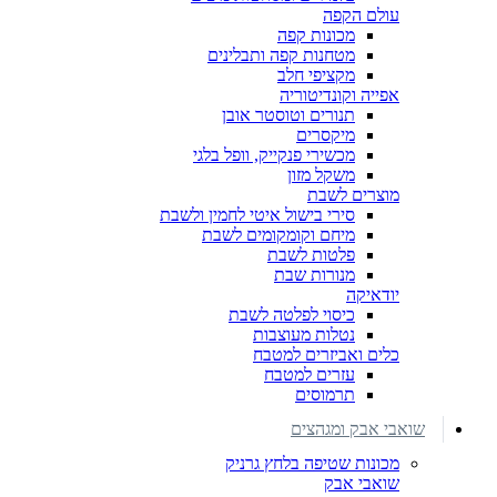
עולם הקפה
מכונות קפה
מטחנות קפה ותבלינים
מקציפי חלב
אפייה וקונדיטוריה
תנורים וטוסטר אובן
מיקסרים
מכשירי פנקייק, וופל בלגי
משקל מזון
מוצרים לשבת
סירי בישול איטי לחמין ולשבת
מיחם וקומקומים לשבת
פלטות לשבת
מנורות שבת
יודאיקה
כיסוי לפלטה לשבת
נטלות מעוצבות
כלים ואביזרים למטבח
עזרים למטבח
תרמוסים
שואבי אבק ומגהצים
מכונות שטיפה בלחץ גרניק
שואבי אבק