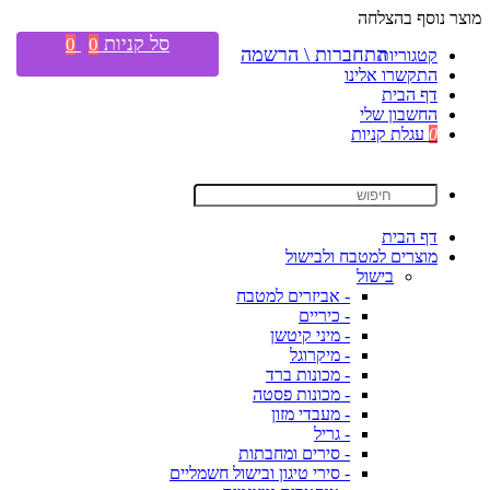
מוצר נוסף בהצלחה
סל קניות
0
0
התחברות \ הרשמה
קטגוריות
התקשרו אלינו
דף הבית
החשבון שלי
0
עגלת קניות
דף הבית
מוצרים למטבח ולבישול
בישול
- אביזרים למטבח
- כיריים
- מיני קיטשן
- מיקרוגל
- מכונות ברד
- מכונות פסטה
- מעבדי מזון
- גריל
- סירים ומחבתות
- סירי טיגון ובישול חשמליים