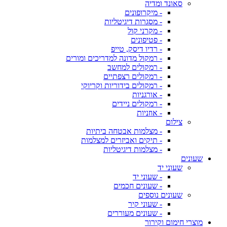
סאונד ומדיה
- מיקרופונים
- מסגרות דיגיטליות
- מקרני קול
- פטיפונים
- רדיו דיסק, טייפ
- רמקול מדונה למדריכים ומורים
- רמקולים למחשב
- רמקולים רצפתיים
- רמקולים בידוריות וקריוקי
- אורגניות
- רמקולים ניידים
- אוזניות
צילום
- מצלמות אבטחה ביתיות
- תיקים ואביזרים למצלמות
- מצלמות דיגיטליות
שעונים
שעוני יד
- שעוני יד
- שעונים חכמים
שעונים נוספים
- שעוני קיר
- שעונים מעוררים
מוצרי חימום וקירור