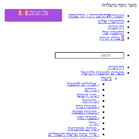
מוצר נוסף בהצלחה
סל קניות
0
0
התחברות \ הרשמה
קטגוריות
התקשרו אלינו
דף הבית
החשבון שלי
0
עגלת קניות
דף הבית
מוצרים למטבח ולבישול
בישול
- אביזרים למטבח
- כיריים
- מיני קיטשן
- מיקרוגל
- מכונות ברד
- מכונות פסטה
- מעבדי מזון
- גריל
- סירים ומחבתות
- סירי טיגון ובישול חשמליים