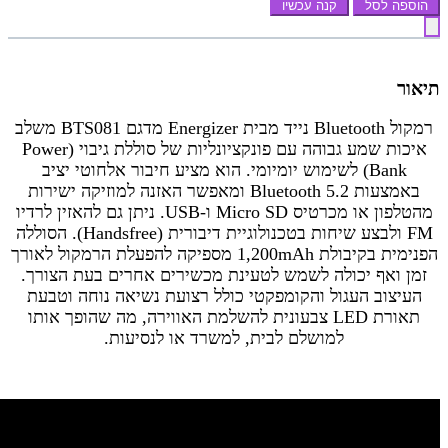
הוספה לסל
קנה עכשיו
תיאור
רמקול Bluetooth נייד מבית Energizer מדגם BTS081 משלב
איכות שמע גבוהה עם פונקציונליות של סוללת גיבוי (Power
Bank) לשימוש יומיומי. הוא מציע חיבור אלחוטי יציב
באמצעות Bluetooth 5.2 ומאפשר האזנה למוזיקה ישירות
מהטלפון או מכרטיס Micro SD ו-USB. ניתן גם להאזין לרדיו
FM ולבצע שיחות בטכנולוגיית דיבורית (Handsfree). הסוללה
הפנימית בקיבולת 1,200mAh מספיקה להפעלת הרמקול לאורך
זמן ואף יכולה לשמש לטעינת מכשירים אחרים בעת הצורך.
העיצוב העגול והקומפקטי כולל רצועת נשיאה נוחה וטבעת
תאורת LED צבעונית להשלמת האווירה, מה שהופך אותו
למושלם לבית, למשרד או לנסיעות.