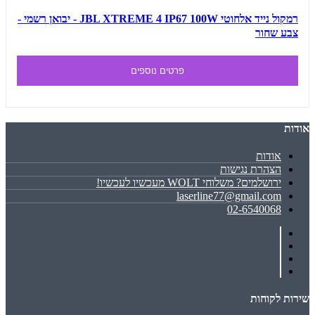
רמקול נייד אלחוטי JBL XTREME 4 IP67 100W - יבואן רשמי -
צבע שחור
פרטים נוספים
אודות
אודות
הצהרת נגישות
ירושלמים? משלוחי WOLT מעכשיו לעכשיו!
laserline77@gmail.com
02-6540068
שירות לקוחות