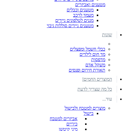
מטענים ואביזרים
מטענים וכבלים
מעמד לרכב
מגנים לטלפונים ניידים
מטענים ניידים סוללות גיבוי
שונות
כבלי חשמל ומפצלים
מד חום לילדים
מדפסות
משקל אדם
תאורת חירום ופנסים
המוצרים החמים!
כל מה שצריך לדעת
עוד...
מוצרים למטבח ולבישול
בישול
אביזרים למטבח
כיריים
מיני קיטשן