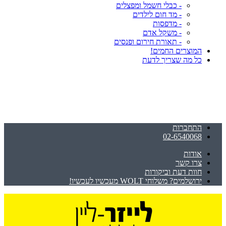
- כבלי חשמל ומפצלים
- מד חום לילדים
- מדפסות
- משקל אדם
- תאורת חירום ופנסים
המוצרים החמים!
כל מה שצריך לדעת
התחברות
02-6540068
אודות
צרו קשר
חוות דעת וביקורות
ירושלמים? משלוחי WOLT מעכשיו לעכשיו!