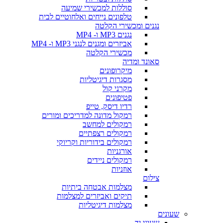
סוללות למכשירי שמיעה
טלפונים נייחים ואלחוטיים לבית
נגנים ומכשירי הקלטה
נגנים MP3 ו- MP4
אביזרים ומגנים לנגני MP3 ו- MP4
מכשירי הקלטה
סאונד ומדיה
מיקרופונים
מסגרות דיגיטליות
מקרני קול
פטיפונים
רדיו דיסק, טייפ
רמקול מדונה למדריכים ומורים
רמקולים למחשב
רמקולים רצפתיים
רמקולים בידוריות וקריוקי
אורגניות
רמקולים ניידים
אוזניות
צילום
מצלמות אבטחה ביתיות
תיקים ואביזרים למצלמות
מצלמות דיגיטליות
שעונים
שעוני יד