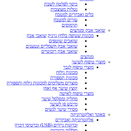
כיסוי לפלטה לשבת
נטלות מעוצבות
כלים ואביזרים למטבח
עזרים למטבח
תרמוסים
שואבי אבק ומגהצים
מכונות שטיפה בלחץ גרניק
שואבי אבק
שואבים שוטפים
שואבי אבק חשמליים ונטענים
שואבי אבק רובוטיים
מגהצים
מוצרי טיפוח לשיער
מוצרי טיפוח לגבר
מכונות גילוח
מכונות תספורת
מוצרים משלימים למכונות גילוח ותספורת
קוצץ שיער אף ואוזן
מוצרי טיפוח לאישה
מחליק ומסלסל שיער
מייבש פן לשיער
מסירי שיער לנשים
סאונד ואלקטרוניקה
אלקטרוניקה ואביזרים
זכרונות ניידים (USB) וכרטיסי זיכרון
סוללות ובטריות