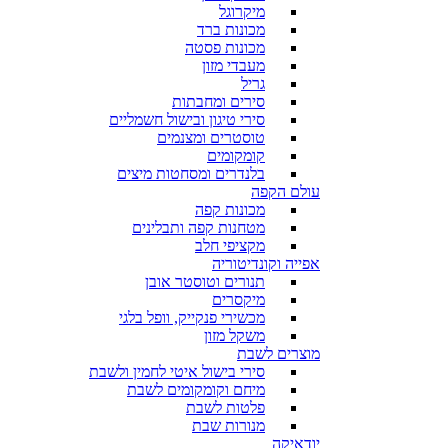
מיקרוגל
מכונות ברד
מכונות פסטה
מעבדי מזון
גריל
סירים ומחבתות
סירי טיגון ובישול חשמליים
טוסטרים ומצנמים
קומקומים
בלנדרים ומסחטות מיצים
עולם הקפה
מכונות קפה
מטחנות קפה ותבלינים
מקציפי חלב
אפייה וקונדיטוריה
תנורים וטוסטר אובן
מיקסרים
מכשירי פנקייק, וופל בלגי
משקל מזון
מוצרים לשבת
סירי בישול איטי לחמין ולשבת
מיחם וקומקומים לשבת
פלטות לשבת
מנורות שבת
יודאיקה