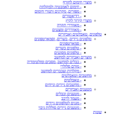
מוצרי חימום לחורף
- חימום לאמבטיה ולמקלחת
- מפזרים, מקרנים ותנורי חימום
- רדיאטורים
מוצרי קירור לקיץ
- מאווררי תקרה
- מאווררים ומצננים
טלפונים, טאבלטים ואביזרים
טלפונים ניידים, כשרים, וסמארטפונים
- סמארטפונים
- טלפונים כשרים
- טלפונים מסוננים
מוצרים ואביזרים למחשב
- כבלים למחשב, מסכים ומולטימדיה
- מודם סלולרי
- מקלדות ועכברים למחשב
מחשבים וטאבלטים
- טאבלטים
- מחשבים ניידים ונייחים
מטענים ואביזרים
- מטענים וכבלים
- מעמד לרכב
- מגנים לטלפונים ניידים
- מטענים ניידים סוללות גיבוי
שונות