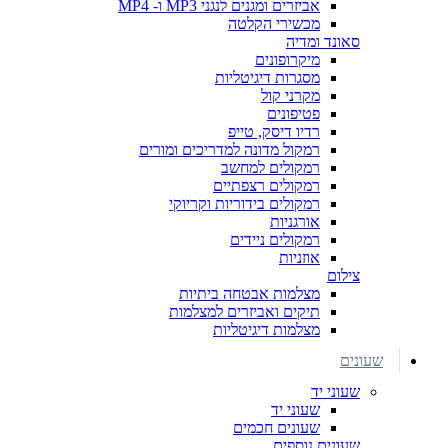
אביזרים ומגנים לנגני MP3 ו- MP4
מכשירי הקלטה
סאונד ומדיה
מיקרופונים
מסגרות דיגיטליות
מקרני קול
פטיפונים
רדיו דיסק, טייפ
רמקול מדונה למדריכים ומורים
רמקולים למחשב
רמקולים רצפתיים
רמקולים בידוריות וקריוקי
אורגניות
רמקולים ניידים
אוזניות
צילום
מצלמות אבטחה ביתיות
תיקים ואביזרים למצלמות
מצלמות דיגיטליות
שעונים
שעוני יד
שעוני יד
שעונים חכמים
שעונים נוספים