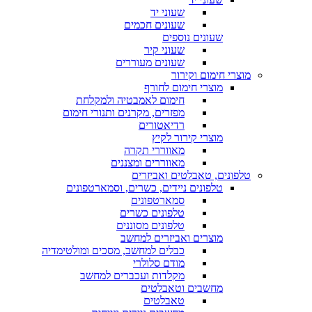
שעוני יד
שעונים חכמים
שעונים נוספים
שעוני קיר
שעונים מעוררים
מוצרי חימום וקירור
מוצרי חימום לחורף
חימום לאמבטיה ולמקלחת
מפזרים, מקרנים ותנורי חימום
רדיאטורים
מוצרי קירור לקיץ
מאווררי תקרה
מאווררים ומצננים
טלפונים, טאבלטים ואביזרים
טלפונים ניידים, כשרים, וסמארטפונים
סמארטפונים
טלפונים כשרים
טלפונים מסוננים
מוצרים ואביזרים למחשב
כבלים למחשב, מסכים ומולטימדיה
מודם סלולרי
מקלדות ועכברים למחשב
מחשבים וטאבלטים
טאבלטים