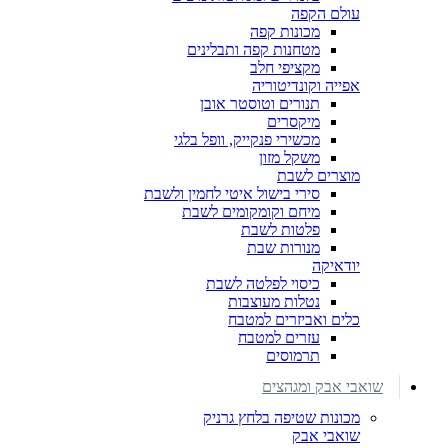
עולם הקפה
מכונות קפה
מטחנות קפה ותבלינים
מקציפי חלב
אפייה וקונדיטוריה
תנורים וטוסטר אובן
מיקסרים
מכשירי פנקייק, וופל בלגי
משקל מזון
מוצרים לשבת
סירי בישול איטי לחמין ולשבת
מיחם וקומקומים לשבת
פלטות לשבת
מנורות שבת
יודאיקה
כיסוי לפלטה לשבת
נטלות מעוצבות
כלים ואביזרים למטבח
עזרים למטבח
תרמוסים
שואבי אבק ומגהצים
מכונות שטיפה בלחץ גרניק
שואבי אבק