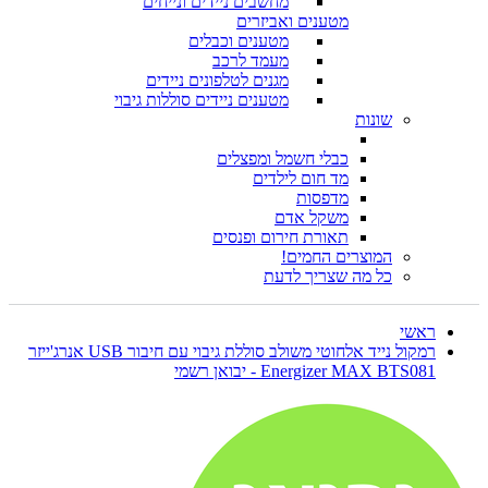
מחשבים ניידים ונייחים
מטענים ואביזרים
מטענים וכבלים
מעמד לרכב
מגנים לטלפונים ניידים
מטענים ניידים סוללות גיבוי
שונות
כבלי חשמל ומפצלים
מד חום לילדים
מדפסות
משקל אדם
תאורת חירום ופנסים
המוצרים החמים!
כל מה שצריך לדעת
ראשי
רמקול נייד אלחוטי משולב סוללת גיבוי עם חיבור USB אנרג'ייזר
Energizer MAX BTS081 - יבואן רשמי