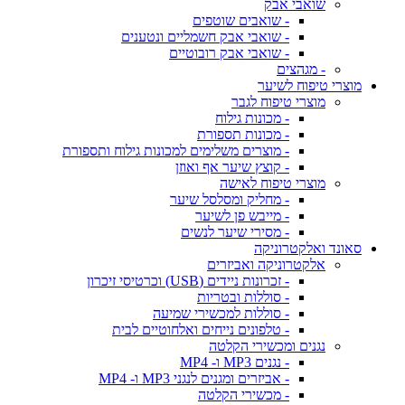
שואבי אבק
- שואבים שוטפים
- שואבי אבק חשמליים ונטענים
- שואבי אבק רובוטיים
- מגהצים
מוצרי טיפוח לשיער
מוצרי טיפוח לגבר
- מכונות גילוח
- מכונות תספורת
- מוצרים משלימים למכונות גילוח ותספורת
- קוצץ שיער אף ואוזן
מוצרי טיפוח לאישה
- מחליק ומסלסל שיער
- מייבש פן לשיער
- מסירי שיער לנשים
סאונד ואלקטרוניקה
אלקטרוניקה ואביזרים
- זכרונות ניידים (USB) וכרטיסי זיכרון
- סוללות ובטריות
- סוללות למכשירי שמיעה
- טלפונים נייחים ואלחוטיים לבית
נגנים ומכשירי הקלטה
- נגנים MP3 ו- MP4
- אביזרים ומגנים לנגני MP3 ו- MP4
- מכשירי הקלטה