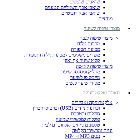
שואבים שוטפים
שואבי אבק חשמליים ונטענים
שואבי אבק רובוטיים
מגהצים
מוצרי טיפוח לשיער
מוצרי טיפוח לגבר
מכונות גילוח
מכונות תספורת
מוצרים משלימים למכונות גילוח ותספורת
קוצץ שיער אף ואוזן
מוצרי טיפוח לאישה
מחליק ומסלסל שיער
מייבש פן לשיער
מסירי שיער לנשים
סאונד ואלקטרוניקה
אלקטרוניקה ואביזרים
זכרונות ניידים (USB) וכרטיסי זיכרון
סוללות ובטריות
סוללות למכשירי שמיעה
טלפונים נייחים ואלחוטיים לבית
נגנים ומכשירי הקלטה
נגנים MP3 ו- MP4