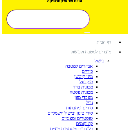
דף הבית
מוצרים למטבח ולבישול
בישול
אביזרים למטבח
כיריים
מיני קיטשן
מיקרוגל
מכונות ברד
מכונות פסטה
מעבדי מזון
גריל
סירים ומחבתות
סירי טיגון ובישול חשמליים
טוסטרים ומצנמים
קומקומים
בלנדרים ומסחטות מיצים