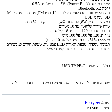
יציאת טעינה (Power Bank): 5V בזרם של עד 0.5A
גרסת Bluetooth: 5.2
תמיכה: שיחות בטכנולוגיית Handsfree, רדיו FM, ניגון מכרטיס Micro
SD וניגון מ-USB
רמקול: בהספק 8W, התנגדות 4Ω, דרייבר בקוטר 52 מ"מ
טווח שידור אלחוטי: עד 10 מטרים
תגובת תדרים: 120 הרץ עד 18 קילו-הרץ
מידות: 120 על 100 על 100 מ"מ
משקל: כ-515 גרם (סטייה של עד ±10 גרם)
תכונות נוספות: טבעת תאורת LED צבעונית, טעינת חירום למכשירים
אחרים, הגנה מפני טעינת יתר וקצר חשמלי
כולל כבל טעינה USB TYPE-C
שנה אחריות ע"י היבואן הרשמי אי.גיל כרמל סוכנויות והפצה בע"מ
מותג:
Energizer
דגם:
BTS081