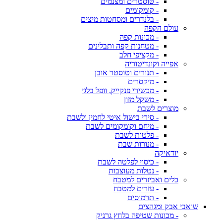
- טוסטרים ומצנמים
- קומקומים
- בלנדרים ומסחטות מיצים
עולם הקפה
- מכונות קפה
- מטחנות קפה ותבלינים
- מקציפי חלב
אפייה וקונדיטוריה
- תנורים וטוסטר אובן
- מיקסרים
- מכשירי פנקייק, וופל בלגי
- משקל מזון
מוצרים לשבת
- סירי בישול איטי לחמין ולשבת
- מיחם וקומקומים לשבת
- פלטות לשבת
- מנורות שבת
יודאיקה
- כיסוי לפלטה לשבת
- נטלות מעוצבות
כלים ואביזרים למטבח
- עזרים למטבח
- תרמוסים
שואבי אבק ומגהצים
- מכונות שטיפה בלחץ גרניק