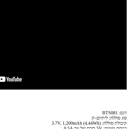
דגם: BTS081
סוג סוללה: ליתיום-יון
קיבולת סוללה: 3.7V, 1,200mAh (4.44Wh)
כניסת טעינה: 5V בזרם של עד 0.5A