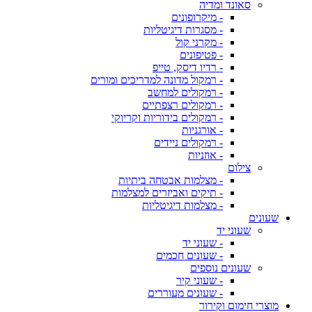
סאונד ומדיה
- מיקרופונים
- מסגרות דיגיטליות
- מקרני קול
- פטיפונים
- רדיו דיסק, טייפ
- רמקול מדונה למדריכים ומורים
- רמקולים למחשב
- רמקולים רצפתיים
- רמקולים בידוריות וקריוקי
- אורגניות
- רמקולים ניידים
- אוזניות
צילום
- מצלמות אבטחה ביתיות
- תיקים ואביזרים למצלמות
- מצלמות דיגיטליות
שעונים
שעוני יד
- שעוני יד
- שעונים חכמים
שעונים נוספים
- שעוני קיר
- שעונים מעוררים
מוצרי חימום וקירור