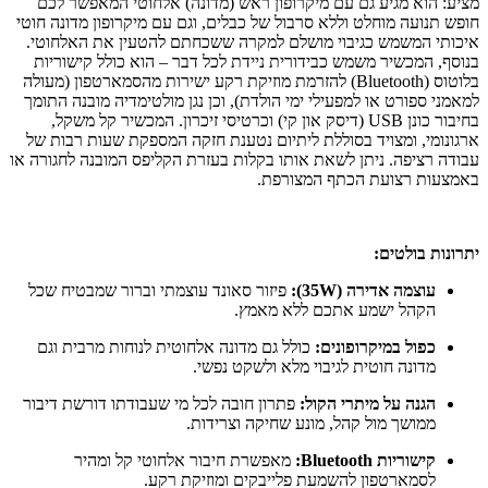
מציע: הוא מגיע גם עם מיקרופון ראש (מדונה) אלחוטי המאפשר לכם
חופש תנועה מוחלט וללא סרבול של כבלים, וגם עם מיקרופון מדונה חוטי
איכותי המשמש כגיבוי מושלם למקרה ששכחתם להטעין את האלחוטי.
בנוסף, המכשיר משמש כבידורית ניידת לכל דבר – הוא כולל קישוריות
בלוטוס (Bluetooth) להזרמת מוזיקת רקע ישירות מהסמארטפון (מעולה
למאמני ספורט או למפעילי ימי הולדת), וכן נגן מולטימדיה מובנה התומך
בחיבור כונן USB (דיסק און קי) וכרטיסי זיכרון. המכשיר קל משקל,
ארגונומי, ומצויד בסוללת ליתיום נטענת חזקה המספקת שעות רבות של
עבודה רציפה. ניתן לשאת אותו בקלות בעזרת הקליפס המובנה לחגורה או
באמצעות רצועת הכתף המצורפת.
יתרונות בולטים:
עוצמה אדירה (35W):
פיזור סאונד עוצמתי וברור שמבטיח שכל
הקהל ישמע אתכם ללא מאמץ.
כפול במיקרופונים:
כולל גם מדונה אלחוטית לנוחות מרבית וגם
מדונה חוטית לגיבוי מלא ולשקט נפשי.
הגנה על מיתרי הקול:
פתרון חובה לכל מי שעבודתו דורשת דיבור
ממושך מול קהל, מונע שחיקה וצרידות.
קישוריות Bluetooth:
מאפשרת חיבור אלחוטי קל ומהיר
לסמארטפון להשמעת פלייבקים ומוזיקת רקע.