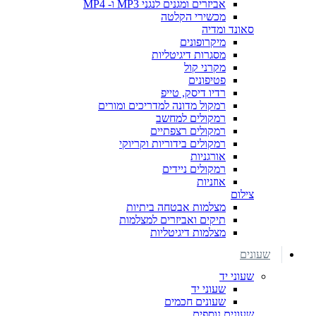
אביזרים ומגנים לנגני MP3 ו- MP4
מכשירי הקלטה
סאונד ומדיה
מיקרופונים
מסגרות דיגיטליות
מקרני קול
פטיפונים
רדיו דיסק, טייפ
רמקול מדונה למדריכים ומורים
רמקולים למחשב
רמקולים רצפתיים
רמקולים בידוריות וקריוקי
אורגניות
רמקולים ניידים
אוזניות
צילום
מצלמות אבטחה ביתיות
תיקים ואביזרים למצלמות
מצלמות דיגיטליות
שעונים
שעוני יד
שעוני יד
שעונים חכמים
שעונים נוספים