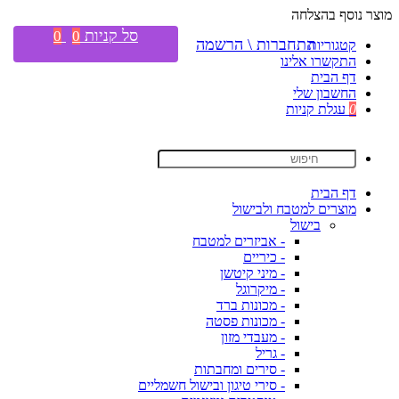
מוצר נוסף בהצלחה
סל קניות
0
0
התחברות \ הרשמה
קטגוריות
התקשרו אלינו
דף הבית
החשבון שלי
0
עגלת קניות
דף הבית
מוצרים למטבח ולבישול
בישול
- אביזרים למטבח
- כיריים
- מיני קיטשן
- מיקרוגל
- מכונות ברד
- מכונות פסטה
- מעבדי מזון
- גריל
- סירים ומחבתות
- סירי טיגון ובישול חשמליים