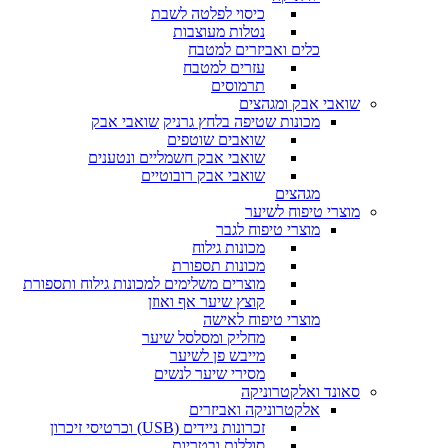
כיסוי לפלטה לשבת
נטלות מעוצבות
כלים ואביזרים למטבח
עזרים למטבח
תרמוסים
שואבי אבק ומגהצים
מכונות שטיפה בלחץ גרניק
שואבי אבק
שואבים שוטפים
שואבי אבק חשמליים ונטענים
שואבי אבק רובוטיים
מגהצים
מוצרי טיפוח לשיער
מוצרי טיפוח לגבר
מכונות גילוח
מכונות תספורת
מוצרים משלימים למכונות גילוח ותספורת
קוצץ שיער אף ואוזן
מוצרי טיפוח לאישה
מחליק ומסלסל שיער
מייבש פן לשיער
מסירי שיער לנשים
סאונד ואלקטרוניקה
אלקטרוניקה ואביזרים
זכרונות ניידים (USB) וכרטיסי זיכרון
סוללות ובטריות