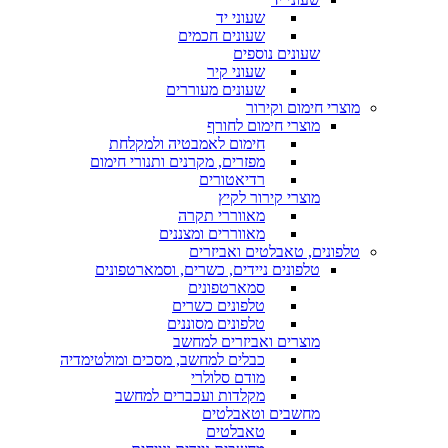
שעוני יד
שעונים חכמים
שעונים נוספים
שעוני קיר
שעונים מעוררים
מוצרי חימום וקירור
מוצרי חימום לחורף
חימום לאמבטיה ולמקלחת
מפזרים, מקרנים ותנורי חימום
רדיאטורים
מוצרי קירור לקיץ
מאווררי תקרה
מאווררים ומצננים
טלפונים, טאבלטים ואביזרים
טלפונים ניידים, כשרים, וסמארטפונים
סמארטפונים
טלפונים כשרים
טלפונים מסוננים
מוצרים ואביזרים למחשב
כבלים למחשב, מסכים ומולטימדיה
מודם סלולרי
מקלדות ועכברים למחשב
מחשבים וטאבלטים
טאבלטים