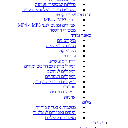
סוללות למכשירי שמיעה
טלפונים נייחים ואלחוטיים לבית
נגנים ומכשירי הקלטה
נגנים MP3 ו- MP4
אביזרים ומגנים לנגני MP3 ו- MP4
מכשירי הקלטה
סאונד ומדיה
מיקרופונים
מסגרות דיגיטליות
מקרני קול
פטיפונים
רדיו דיסק, טייפ
רמקול מדונה למדריכים ומורים
רמקולים למחשב
רמקולים רצפתיים
רמקולים בידוריות וקריוקי
אורגניות
רמקולים ניידים
אוזניות
צילום
מצלמות אבטחה ביתיות
תיקים ואביזרים למצלמות
מצלמות דיגיטליות
שעונים
שעוני יד