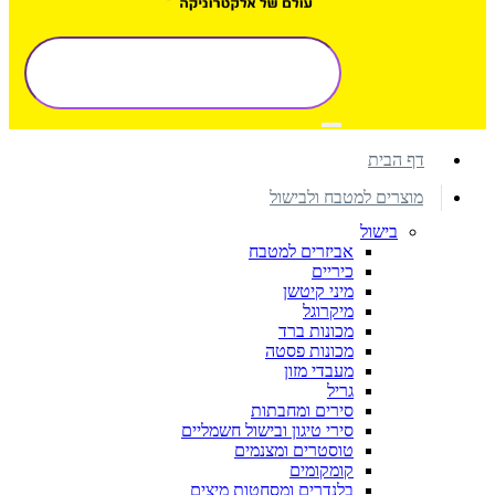
דף הבית
מוצרים למטבח ולבישול
בישול
אביזרים למטבח
כיריים
מיני קיטשן
מיקרוגל
מכונות ברד
מכונות פסטה
מעבדי מזון
גריל
סירים ומחבתות
סירי טיגון ובישול חשמליים
טוסטרים ומצנמים
קומקומים
בלנדרים ומסחטות מיצים