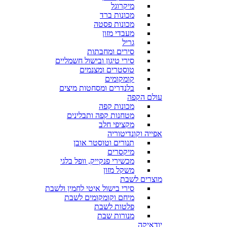
מיקרוגל
מכונות ברד
מכונות פסטה
מעבדי מזון
גריל
סירים ומחבתות
סירי טיגון ובישול חשמליים
טוסטרים ומצנמים
קומקומים
בלנדרים ומסחטות מיצים
עולם הקפה
מכונות קפה
מטחנות קפה ותבלינים
מקציפי חלב
אפייה וקונדיטוריה
תנורים וטוסטר אובן
מיקסרים
מכשירי פנקייק, וופל בלגי
משקל מזון
מוצרים לשבת
סירי בישול איטי לחמין ולשבת
מיחם וקומקומים לשבת
פלטות לשבת
מנורות שבת
יודאיקה