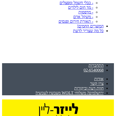
- כבלי חשמל ומפצלים
- מד חום לילדים
- מדפסות
- משקל אדם
- תאורת חירום ופנסים
המוצרים החמים!
כל מה שצריך לדעת
התחברות
02-6540068
אודות
צרו קשר
חוות דעת וביקורות
ירושלמים? משלוחי WOLT מעכשיו לעכשיו!