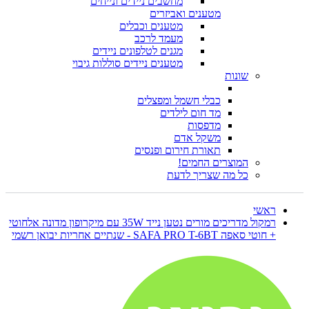
מחשבים ניידים ונייחים
מטענים ואביזרים
מטענים וכבלים
מעמד לרכב
מגנים לטלפונים ניידים
מטענים ניידים סוללות גיבוי
שונות
כבלי חשמל ומפצלים
מד חום לילדים
מדפסות
משקל אדם
תאורת חירום ופנסים
המוצרים החמים!
כל מה שצריך לדעת
ראשי
רמקול מדריכים מורים נטען נייד 35W עם מיקרופון מדונה אלחוטי
+ חוטי סאפה SAFA PRO T-6BT - שנתיים אחריות יבואן רשמי