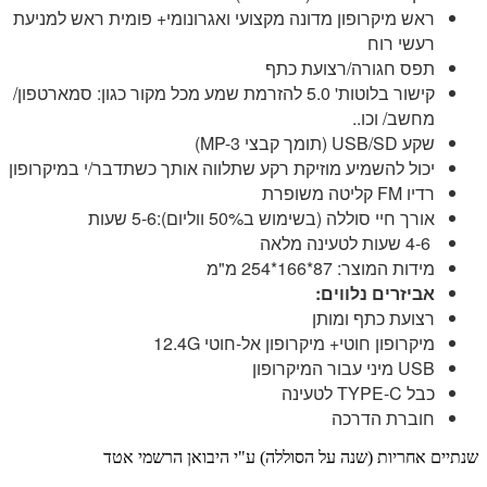
ראש מיקרופון מדונה מקצועי ואגרונומי+ פומית ראש למניעת
רעשי רוח
תפס חגורה/רצועת כתף
קישור בלוטות' 5.0 להזרמת שמע מכל מקור כגון: סמארטפון/
מחשב/ וכו..
שקע USB/SD (תומך קבצי MP-3)
יכול להשמיע מוזיקת רקע שתלווה אותך כשתדבר/י במיקרופון
רדיו FM קליטה משופרת
אורך חיי סוללה (בשימוש ב50% ווליום):5-6 שעות
4-6 שעות לטעינה מלאה
מידות המוצר: 87*166*254 מ"מ
אביזרים נלווים:
רצועת כתף ומותן
מיקרופון חוטי+ מיקרופון אל-חוטי 12.4G
USB מיני עבור המיקרופון
כבל TYPE-C לטעינה
חוברת הדרכה
שנתיים אחריות (שנה על הסוללה) ע"י היבואן הרשמי אטד