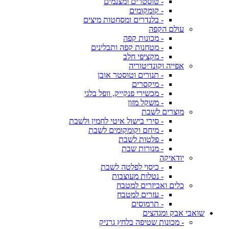
- טוסטרים ומצנמים
- קומקומים
- בלנדרים ומסחטות מיצים
עולם הקפה
- מכונות קפה
- מטחנות קפה ותבלינים
- מקציפי חלב
אפייה וקונדיטוריה
- תנורים וטוסטר אובן
- מיקסרים
- מכשירי פנקייק, וופל בלגי
- משקל מזון
מוצרים לשבת
- סירי בישול איטי לחמין ולשבת
- מיחם וקומקומים לשבת
- פלטות לשבת
- מנורות שבת
יודאיקה
- כיסוי לפלטה לשבת
- נטלות מעוצבות
כלים ואביזרים למטבח
- עזרים למטבח
- תרמוסים
שואבי אבק ומגהצים
- מכונות שטיפה בלחץ גרניק