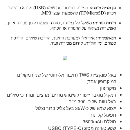
נגן מדיה מובנה:
תמיכה בחיבור כונן שמע (USB) וקורא כרטיסי
זיכרון (TF/MicroSD) להשמעת קבצי MP3.
ניידות ונוחות:
משקל קל במיוחד, סוללה נטענת לזמן עבודה ארוך,
ואפשרות נשיאה על החגורה או הכתף.
רב-תכליתי:
אידיאלי למערכת החינוך, הדרכת טיולים, הדרכת
ספורט, ימי הולדת, קידום מכירות ועוד.
בעל פונקציית TWS (חיבור אל-חוטי של שני רמקולים
למיקרופון אחד)
מיקרופון
רמקול מוגבר ייעודי לשימוש מורים, מרצים, ומדריכי טיולים
בעל טווח של כ- 300 מ"ר
ייצוא שמע של כ-35W בעל צליל ברור וצלול
תפעול קל ונוח
סוללת 3600mAh
שקע טעינה מסוג USBC (TYPE-C)