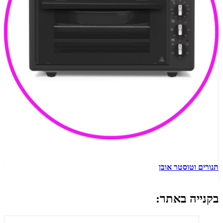
תנורים וטוסטר אובן
ש
בקנייה באתר: