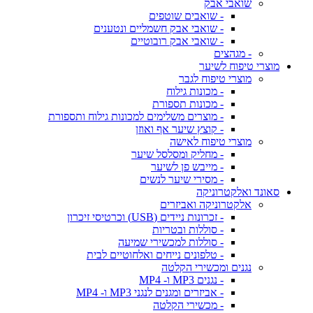
שואבי אבק
- שואבים שוטפים
- שואבי אבק חשמליים ונטענים
- שואבי אבק רובוטיים
- מגהצים
מוצרי טיפוח לשיער
מוצרי טיפוח לגבר
- מכונות גילוח
- מכונות תספורת
- מוצרים משלימים למכונות גילוח ותספורת
- קוצץ שיער אף ואוזן
מוצרי טיפוח לאישה
- מחליק ומסלסל שיער
- מייבש פן לשיער
- מסירי שיער לנשים
סאונד ואלקטרוניקה
אלקטרוניקה ואביזרים
- זכרונות ניידים (USB) וכרטיסי זיכרון
- סוללות ובטריות
- סוללות למכשירי שמיעה
- טלפונים נייחים ואלחוטיים לבית
נגנים ומכשירי הקלטה
- נגנים MP3 ו- MP4
- אביזרים ומגנים לנגני MP3 ו- MP4
- מכשירי הקלטה