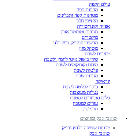
עולם הקפה
מכונות קפה
מטחנות קפה ותבלינים
מקציפי חלב
אפייה וקונדיטוריה
תנורים וטוסטר אובן
מיקסרים
מכשירי פנקייק, וופל בלגי
משקל מזון
מוצרים לשבת
סירי בישול איטי לחמין ולשבת
מיחם וקומקומים לשבת
פלטות לשבת
מנורות שבת
יודאיקה
כיסוי לפלטה לשבת
נטלות מעוצבות
כלים ואביזרים למטבח
עזרים למטבח
תרמוסים
שואבי אבק ומגהצים
מכונות שטיפה בלחץ גרניק
שואבי אבק