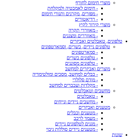
מוצרי חימום לחורף
- חימום לאמבטיה ולמקלחת
- מפזרים, מקרנים ותנורי חימום
- רדיאטורים
מוצרי קירור לקיץ
- מאווררי תקרה
- מאווררים ומצננים
טלפונים, טאבלטים ואביזרים
טלפונים ניידים, כשרים, וסמארטפונים
- סמארטפונים
- טלפונים כשרים
- טלפונים מסוננים
מוצרים ואביזרים למחשב
- כבלים למחשב, מסכים ומולטימדיה
- מודם סלולרי
- מקלדות ועכברים למחשב
מחשבים וטאבלטים
- טאבלטים
- מחשבים ניידים ונייחים
מטענים ואביזרים
- מטענים וכבלים
- מעמד לרכב
- מגנים לטלפונים ניידים
- מטענים ניידים סוללות גיבוי
שונות