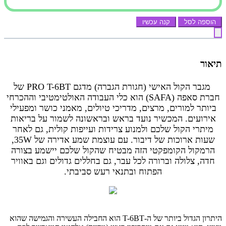
הוספה לסל
קנה עכשיו
תיאור
מגבר הקול האישי (חגורת הגברה) מדגם PRO T-6BT של
חברת סאפה (SAFA) הוא כלי העבודה האולטימטיבי וההכרחי
ביותר למורים, מרצים, מדריכי טיולים, מאמני כושר ומפעילי
אירועים. המכשיר נועד בראש ובראשונה לשמור על בריאות
מיתרי הקול שלכם ולמנוע צרידות ועייפות קולית, גם לאחר
שעות ארוכות של דיבור. עם עוצמת שמע אדירה של 35W,
הרמקול הקומפקטי הזה מבטיח שהקול שלכם יישמע בצורה
חדה, צלולה וברורה לכל עבר, גם בחללים גדולים וגם באוויר
הפתוח ובתנאי רעש סביבתי.
היתרון הגדול ביותר של ה-T-6BT הוא החבילה העשירה והגמישה שהוא