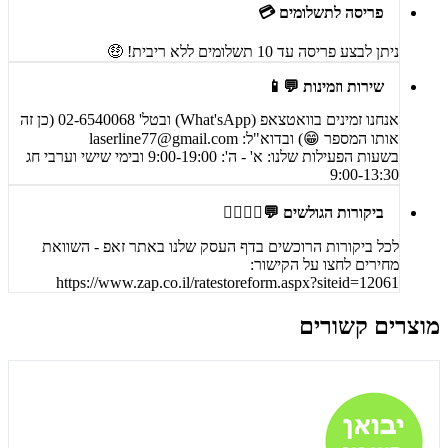
פריסה לתשלומים 💳
ניתן לבצע פריסה עד 10 תשלומים ללא ריבית! 🤑
שירות וזמינות 💬📱
אנחנו זמינים בוואטצאפ (What'sApp) ובטל' 02-6540068 (כן זה
אותו המספר 😁) ובדוא"ל:
laserline77@gmail.com
בשעות הפעילות שלנו: א' - ה': 9:00-19:00 ובימי שישי וערבי חג
9:00-13:30
ביקורות הגולשים 💬🙋‍♀️🙋‍♂️
לכל ביקורות הרוכשים בדף העסק שלנו באתר זאפ - השוואת
מחירים לחצו על הקישור:
https://www.zap.co.il/ratestoreform.aspx?siteid=12061
מוצרים קשורים