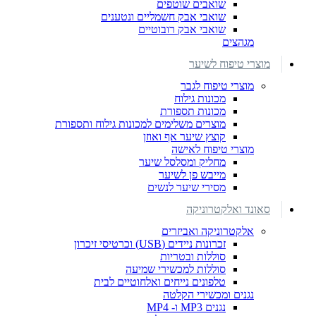
שואבים שוטפים
שואבי אבק חשמליים ונטענים
שואבי אבק רובוטיים
מגהצים
מוצרי טיפוח לשיער
מוצרי טיפוח לגבר
מכונות גילוח
מכונות תספורת
מוצרים משלימים למכונות גילוח ותספורת
קוצץ שיער אף ואוזן
מוצרי טיפוח לאישה
מחליק ומסלסל שיער
מייבש פן לשיער
מסירי שיער לנשים
סאונד ואלקטרוניקה
אלקטרוניקה ואביזרים
זכרונות ניידים (USB) וכרטיסי זיכרון
סוללות ובטריות
סוללות למכשירי שמיעה
טלפונים נייחים ואלחוטיים לבית
נגנים ומכשירי הקלטה
נגנים MP3 ו- MP4