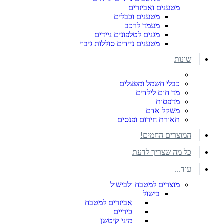
מטענים ואביזרים
מטענים וכבלים
מעמד לרכב
מגנים לטלפונים ניידים
מטענים ניידים סוללות גיבוי
שונות
כבלי חשמל ומפצלים
מד חום לילדים
מדפסות
משקל אדם
תאורת חירום ופנסים
המוצרים החמים!
כל מה שצריך לדעת
עוד...
מוצרים למטבח ולבישול
בישול
אביזרים למטבח
כיריים
מיני קיטשן