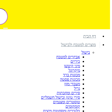
דף הבית
מוצרים למטבח ולבישול
בישול
אביזרים למטבח
כיריים
מיני קיטשן
מיקרוגל
מכונות ברד
מכונות פסטה
מעבדי מזון
גריל
סירים ומחבתות
סירי טיגון ובישול חשמליים
טוסטרים ומצנמים
קומקומים
בלנדרים ומסחטות מיצים