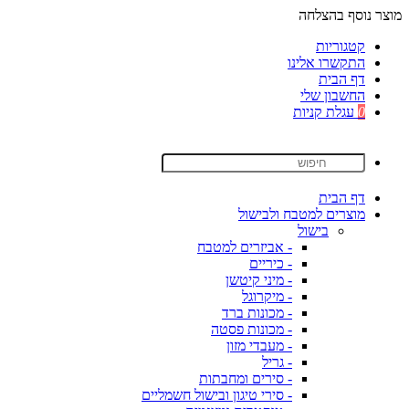
מוצר נוסף בהצלחה
קטגוריות
התקשרו אלינו
דף הבית
החשבון שלי
0
עגלת קניות
דף הבית
מוצרים למטבח ולבישול
בישול
- אביזרים למטבח
- כיריים
- מיני קיטשן
- מיקרוגל
- מכונות ברד
- מכונות פסטה
- מעבדי מזון
- גריל
- סירים ומחבתות
- סירי טיגון ובישול חשמליים