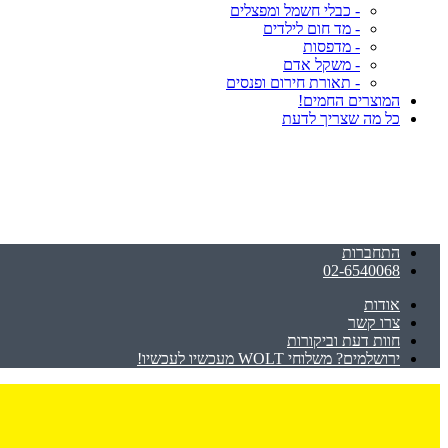
- כבלי חשמל ומפצלים
- מד חום לילדים
- מדפסות
- משקל אדם
- תאורת חירום ופנסים
המוצרים החמים!
כל מה שצריך לדעת
התחברות
02-6540068
אודות
צרו קשר
חוות דעת וביקורות
ירושלמים? משלוחי WOLT מעכשיו לעכשיו!