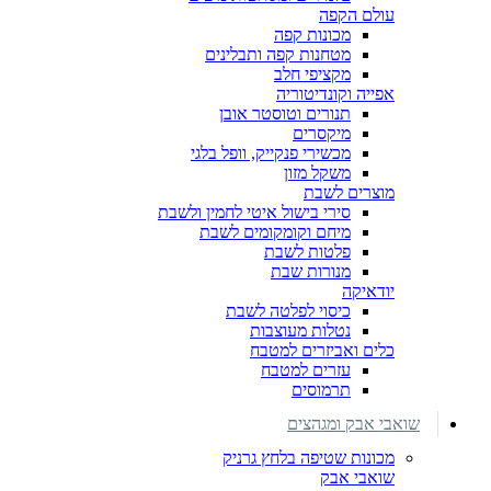
עולם הקפה
מכונות קפה
מטחנות קפה ותבלינים
מקציפי חלב
אפייה וקונדיטוריה
תנורים וטוסטר אובן
מיקסרים
מכשירי פנקייק, וופל בלגי
משקל מזון
מוצרים לשבת
סירי בישול איטי לחמין ולשבת
מיחם וקומקומים לשבת
פלטות לשבת
מנורות שבת
יודאיקה
כיסוי לפלטה לשבת
נטלות מעוצבות
כלים ואביזרים למטבח
עזרים למטבח
תרמוסים
שואבי אבק ומגהצים
מכונות שטיפה בלחץ גרניק
שואבי אבק