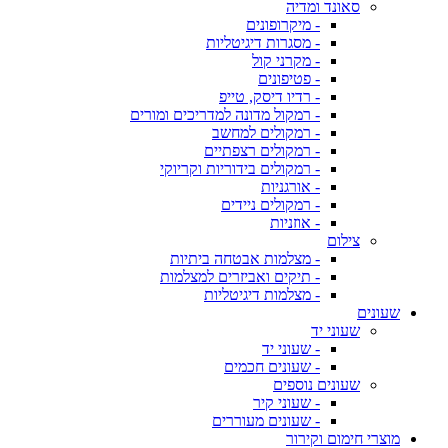
סאונד ומדיה
- מיקרופונים
- מסגרות דיגיטליות
- מקרני קול
- פטיפונים
- רדיו דיסק, טייפ
- רמקול מדונה למדריכים ומורים
- רמקולים למחשב
- רמקולים רצפתיים
- רמקולים בידוריות וקריוקי
- אורגניות
- רמקולים ניידים
- אוזניות
צילום
- מצלמות אבטחה ביתיות
- תיקים ואביזרים למצלמות
- מצלמות דיגיטליות
שעונים
שעוני יד
- שעוני יד
- שעונים חכמים
שעונים נוספים
- שעוני קיר
- שעונים מעוררים
מוצרי חימום וקירור