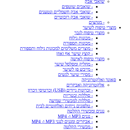
שואבי אבק
- שואבים שוטפים
- שואבי אבק חשמליים ונטענים
- שואבי אבק רובוטיים
- מגהצים
מוצרי טיפוח לשיער
מוצרי טיפוח לגבר
- מכונות גילוח
- מכונות תספורת
- מוצרים משלימים למכונות גילוח ותספורת
- קוצץ שיער אף ואוזן
מוצרי טיפוח לאישה
- מחליק ומסלסל שיער
- מייבש פן לשיער
- מסירי שיער לנשים
סאונד ואלקטרוניקה
אלקטרוניקה ואביזרים
- זכרונות ניידים (USB) וכרטיסי זיכרון
- סוללות ובטריות
- סוללות למכשירי שמיעה
- טלפונים נייחים ואלחוטיים לבית
נגנים ומכשירי הקלטה
- נגנים MP3 ו- MP4
- אביזרים ומגנים לנגני MP3 ו- MP4
- מכשירי הקלטה