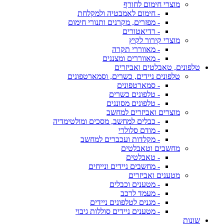
מוצרי חימום לחורף
- חימום לאמבטיה ולמקלחת
- מפזרים, מקרנים ותנורי חימום
- רדיאטורים
מוצרי קירור לקיץ
- מאווררי תקרה
- מאווררים ומצננים
טלפונים, טאבלטים ואביזרים
טלפונים ניידים, כשרים, וסמארטפונים
- סמארטפונים
- טלפונים כשרים
- טלפונים מסוננים
מוצרים ואביזרים למחשב
- כבלים למחשב, מסכים ומולטימדיה
- מודם סלולרי
- מקלדות ועכברים למחשב
מחשבים וטאבלטים
- טאבלטים
- מחשבים ניידים ונייחים
מטענים ואביזרים
- מטענים וכבלים
- מעמד לרכב
- מגנים לטלפונים ניידים
- מטענים ניידים סוללות גיבוי
שונות