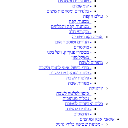
- טוסטרים ומצנמים
- קומקומים
- בלנדרים ומסחטות מיצים
עולם הקפה
- מכונות קפה
- מטחנות קפה ותבלינים
- מקציפי חלב
אפייה וקונדיטוריה
- תנורים וטוסטר אובן
- מיקסרים
- מכשירי פנקייק, וופל בלגי
- משקל מזון
מוצרים לשבת
- סירי בישול איטי לחמין ולשבת
- מיחם וקומקומים לשבת
- פלטות לשבת
- מנורות שבת
יודאיקה
- כיסוי לפלטה לשבת
- נטלות מעוצבות
כלים ואביזרים למטבח
- עזרים למטבח
- תרמוסים
שואבי אבק ומגהצים
- מכונות שטיפה בלחץ גרניק