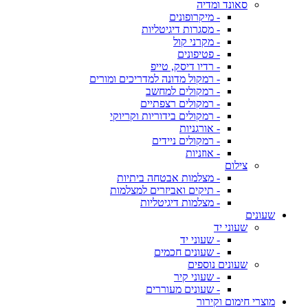
סאונד ומדיה
- מיקרופונים
- מסגרות דיגיטליות
- מקרני קול
- פטיפונים
- רדיו דיסק, טייפ
- רמקול מדונה למדריכים ומורים
- רמקולים למחשב
- רמקולים רצפתיים
- רמקולים בידוריות וקריוקי
- אורגניות
- רמקולים ניידים
- אוזניות
צילום
- מצלמות אבטחה ביתיות
- תיקים ואביזרים למצלמות
- מצלמות דיגיטליות
שעונים
שעוני יד
- שעוני יד
- שעונים חכמים
שעונים נוספים
- שעוני קיר
- שעונים מעוררים
מוצרי חימום וקירור