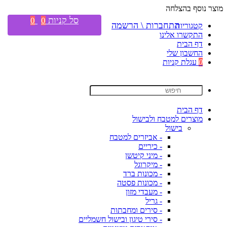
מוצר נוסף בהצלחה
סל קניות
0
0
התחברות \ הרשמה
קטגוריות
התקשרו אלינו
דף הבית
החשבון שלי
0
עגלת קניות
דף הבית
מוצרים למטבח ולבישול
בישול
- אביזרים למטבח
- כיריים
- מיני קיטשן
- מיקרוגל
- מכונות ברד
- מכונות פסטה
- מעבדי מזון
- גריל
- סירים ומחבתות
- סירי טיגון ובישול חשמליים