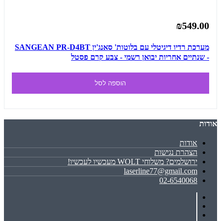
₪549.00
מערכת רדיו דיגיטלי עם בלוטות' סאנג'ין SANGEAN PR-D4BT
- שנתיים אחריות יבואן רשמי - צבע קרם פסטל
הוספה לסל
אודות
אודות
הצהרת נגישות
ירושלמים? משלוחי WOLT מעכשיו לעכשיו!
laserline77@gmail.com
02-6540068