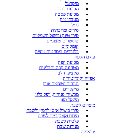
מיקרוגל
מכונות ברד
מכונות פסטה
מעבדי מזון
גריל
סירים ומחבתות
סירי טיגון ובישול חשמליים
טוסטרים ומצנמים
קומקומים
בלנדרים ומסחטות מיצים
עולם הקפה
מכונות קפה
מטחנות קפה ותבלינים
מקציפי חלב
אפייה וקונדיטוריה
תנורים וטוסטר אובן
מיקסרים
מכשירי פנקייק, וופל בלגי
משקל מזון
מוצרים לשבת
סירי בישול איטי לחמין ולשבת
מיחם וקומקומים לשבת
פלטות לשבת
מנורות שבת
יודאיקה