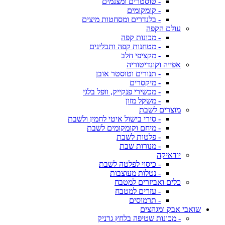
- טוסטרים ומצנמים
- קומקומים
- בלנדרים ומסחטות מיצים
עולם הקפה
- מכונות קפה
- מטחנות קפה ותבלינים
- מקציפי חלב
אפייה וקונדיטוריה
- תנורים וטוסטר אובן
- מיקסרים
- מכשירי פנקייק, וופל בלגי
- משקל מזון
מוצרים לשבת
- סירי בישול איטי לחמין ולשבת
- מיחם וקומקומים לשבת
- פלטות לשבת
- מנורות שבת
יודאיקה
- כיסוי לפלטה לשבת
- נטלות מעוצבות
כלים ואביזרים למטבח
- עזרים למטבח
- תרמוסים
שואבי אבק ומגהצים
- מכונות שטיפה בלחץ גרניק