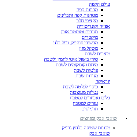
עולם הקפה
מכונות קפה
מטחנות קפה ותבלינים
מקציפי חלב
אפייה וקונדיטוריה
תנורים וטוסטר אובן
מיקסרים
מכשירי פנקייק, וופל בלגי
משקל מזון
מוצרים לשבת
סירי בישול איטי לחמין ולשבת
מיחם וקומקומים לשבת
פלטות לשבת
מנורות שבת
יודאיקה
כיסוי לפלטה לשבת
נטלות מעוצבות
כלים ואביזרים למטבח
עזרים למטבח
תרמוסים
שואבי אבק ומגהצים
מכונות שטיפה בלחץ גרניק
שואבי אבק