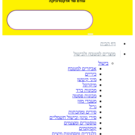
דף הבית
מוצרים למטבח ולבישול
בישול
אביזרים למטבח
כיריים
מיני קיטשן
מיקרוגל
מכונות ברד
מכונות פסטה
מעבדי מזון
גריל
סירים ומחבתות
סירי טיגון ובישול חשמליים
טוסטרים ומצנמים
קומקומים
בלנדרים ומסחטות מיצים