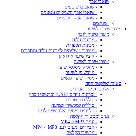
שואבי אבק
- שואבים שוטפים
- שואבי אבק חשמליים ונטענים
- שואבי אבק רובוטיים
- מגהצים
מוצרי טיפוח לשיער
מוצרי טיפוח לגבר
- מכונות גילוח
- מכונות תספורת
- מוצרים משלימים למכונות גילוח ותספורת
- קוצץ שיער אף ואוזן
מוצרי טיפוח לאישה
- מחליק ומסלסל שיער
- מייבש פן לשיער
- מסירי שיער לנשים
סאונד ואלקטרוניקה
אלקטרוניקה ואביזרים
- זכרונות ניידים (USB) וכרטיסי זיכרון
- סוללות ובטריות
- סוללות למכשירי שמיעה
- טלפונים נייחים ואלחוטיים לבית
נגנים ומכשירי הקלטה
- נגנים MP3 ו- MP4
- אביזרים ומגנים לנגני MP3 ו- MP4
- מכשירי הקלטה