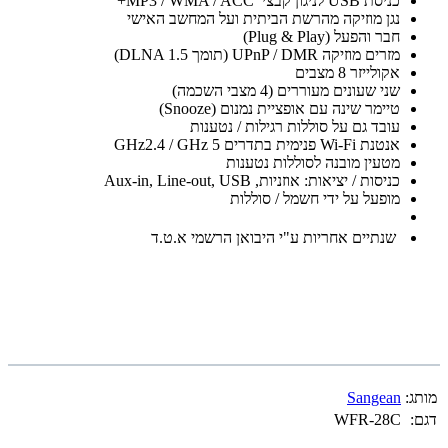
כניסת USB לניגון קבצי MP3 / WMA / ACC+
נגן מוזיקה מהרשת הביתית ועל המחשב האישי
חבר והפעל (Plug & Play)
מזרים מוזיקה UPnP / DMR (תומך DLNA 1.5)
אקולייזר 8 מצבים
שני שעונים מעוררים (4 מצבי השכמה)
טיימר שינה עם אופציית נמנום (Snooze)
עובד גם על סוללות רגילות / נטענות
אנטנת Wi-Fi פנימית בתדרים GHz2.4 / GHz 5
מטעין מובנה לסוללות נטענות
כניסות / יציאות: אוזניות, Aux-in, Line-out, USB
מופעל על ידי חשמל / סוללות
שנתיים אחריות ע"י היבואן הרשמי א.ט.ד
מותג:
Sangean
דגם:
WFR-28C