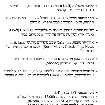
קליטה משולבת (3 ב-1):
תמיכה ברדיו אינטרנט, רדיו דיגיטלי
(DAB+) ורדיו FM קלאסי.
מסך צבעוני ברור:
צג TFT LCD בגודל 2.4 אינץ' המציג את שם
התחנה, האמן, תמונות אלבום ותפריטים נוחים.
שליטה מהסמארטפון:
תמיכה באפליקציית UNDOK (ל-iOS
ואנדרואיד) לשליטה מלאה על הרדיו מכל מקום בבית.
אקולייזר מובנה:
מגוון מצבי שמע מוגדרים מראש (Flat, Jazz,
Rock, Movie, Classic, Pop, News) ואפשרות לכוונון אישי של
בס וטרבל.
פונקציות שעון מתקדמות:
זוג שעונים מעוררים, טיימר כיבוי
(Sleep) ופונקציית נודניק (Snooze).
חיבורים מרובים:
כניסת USB לנגינת קבצים, כניסת AUX לחיבור
נגנים חיצוניים, יציאת Line-Out למערכת סטריאו ויציאת אוזניות.
מסך צבעוני TFT בגודל "2.4
רדיו אינטרנט (האזנה למעל 15,000 תחנות מכל העולם)
15 תחנות קבועות (5 iRadio, 5 DAB+, 5 FM)