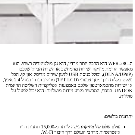
ה-WFR-28C הוא הרבה יותר מרדיו, הוא נגן מולטימדיה רשתי: הוא
מאפשר הזרמת מוזיקה ישירות מהמחשב או השרת הביתי שלכם
(DLNA/UPnP), וכולל כניסת USB לניגון שירים מדיסק-און-קי. הכל
נשלט בקלות דרך מסך צבעוני (TFT LCD) מרהיב וברור בגודל 2.4 אינץ',
או ישירות מהסמארטפון שלכם באמצעות אפליקציית השליטה החינמית
UNDOK. בנוסף, המכשיר מציע ניידות מושלמת: הוא יכול לפעול על
סוללות.
יתרונות בולטים:
עולם שלם של מוזיקה:
גישה ליותר מ-15,000 תחנות רדיו
אינטרנטיות מרחבי העולם דרך חיבור Wi-Fi.