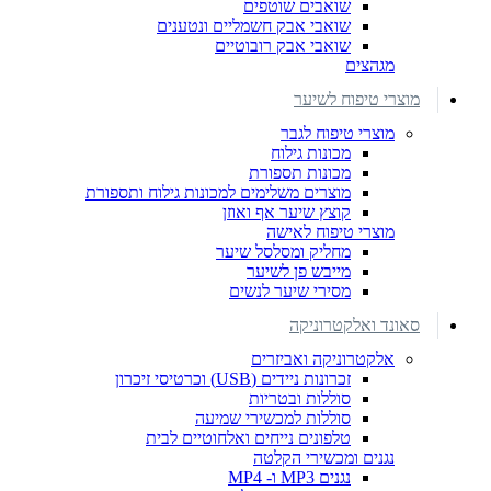
שואבים שוטפים
שואבי אבק חשמליים ונטענים
שואבי אבק רובוטיים
מגהצים
מוצרי טיפוח לשיער
מוצרי טיפוח לגבר
מכונות גילוח
מכונות תספורת
מוצרים משלימים למכונות גילוח ותספורת
קוצץ שיער אף ואוזן
מוצרי טיפוח לאישה
מחליק ומסלסל שיער
מייבש פן לשיער
מסירי שיער לנשים
סאונד ואלקטרוניקה
אלקטרוניקה ואביזרים
זכרונות ניידים (USB) וכרטיסי זיכרון
סוללות ובטריות
סוללות למכשירי שמיעה
טלפונים נייחים ואלחוטיים לבית
נגנים ומכשירי הקלטה
נגנים MP3 ו- MP4