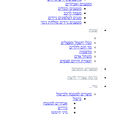
מטענים ואביזרים
מטענים וכבלים
מעמד לרכב
מגנים לטלפונים ניידים
מטענים ניידים סוללות גיבוי
שונות
כבלי חשמל ומפצלים
מד חום לילדים
מדפסות
משקל אדם
תאורת חירום ופנסים
המוצרים החמים!
כל מה שצריך לדעת
עוד...
מוצרים למטבח ולבישול
בישול
אביזרים למטבח
כיריים
מיני קיטשן