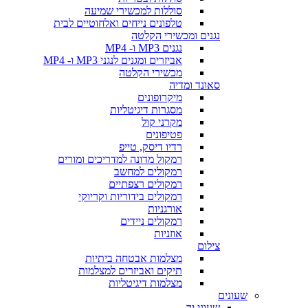
סוללות למכשירי שמיעה
טלפונים נייחים ואלחוטיים לבית
נגנים ומכשירי הקלטה
נגנים MP3 ו- MP4
אביזרים ומגנים לנגני MP3 ו- MP4
מכשירי הקלטה
סאונד ומדיה
מיקרופונים
מסגרות דיגיטליות
מקרני קול
פטיפונים
רדיו דיסק, טייפ
רמקול מדונה למדריכים ומורים
רמקולים למחשב
רמקולים רצפתיים
רמקולים בידוריות וקריוקי
אורגניות
רמקולים ניידים
אוזניות
צילום
מצלמות אבטחה ביתיות
תיקים ואביזרים למצלמות
מצלמות דיגיטליות
שעונים
שעוני יד