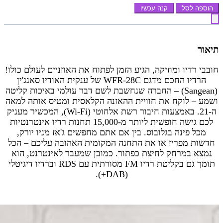
הוספה לסל
קנה עכשיו
תיאור
חובבי רדיו ומוזיקה, הגיע הזמן לפתוח את האוזניים לעולם כולו!
הרדיו החכם מדגם WFR-28C של ענקית האודיו סאנג'ין
(Sangean) – החברה שנחשבת לשם דבר עולמי באיכות קליטה
ושמע – לוקח את חוויית ההאזנה הקלאסית ומטיס אותה למאה
ה-21. באמצעות חיבור רשת אלחוטי (Wi-Fi), המכשיר מעניק
לכם גישה חופשית ליותר מ-15,000 תחנות רדיו אינטרנטיות
מכל פינה בגלובוס. בין אם אתם מחפשים ג'אז מניו יורק,
חדשות מפריז או את התחנה המקומית האהובה עליכם – הכל
נמצא במרחק לחיצת כפתור. כמובן שמעבר לאינטרנט, הוא
תומך גם בקליטת רדיו FM מסורתית עם RDS וברדיו דיגיטלי
(DAB+).