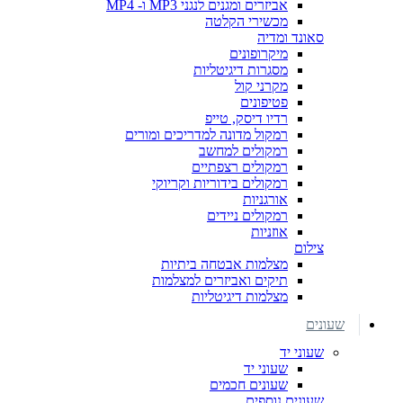
אביזרים ומגנים לנגני MP3 ו- MP4
מכשירי הקלטה
סאונד ומדיה
מיקרופונים
מסגרות דיגיטליות
מקרני קול
פטיפונים
רדיו דיסק, טייפ
רמקול מדונה למדריכים ומורים
רמקולים למחשב
רמקולים רצפתיים
רמקולים בידוריות וקריוקי
אורגניות
רמקולים ניידים
אוזניות
צילום
מצלמות אבטחה ביתיות
תיקים ואביזרים למצלמות
מצלמות דיגיטליות
שעונים
שעוני יד
שעוני יד
שעונים חכמים
שעונים נוספים