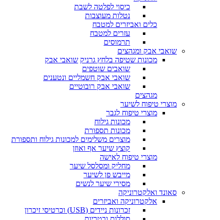
כיסוי לפלטה לשבת
נטלות מעוצבות
כלים ואביזרים למטבח
עזרים למטבח
תרמוסים
שואבי אבק ומגהצים
מכונות שטיפה בלחץ גרניק
שואבי אבק
שואבים שוטפים
שואבי אבק חשמליים ונטענים
שואבי אבק רובוטיים
מגהצים
מוצרי טיפוח לשיער
מוצרי טיפוח לגבר
מכונות גילוח
מכונות תספורת
מוצרים משלימים למכונות גילוח ותספורת
קוצץ שיער אף ואוזן
מוצרי טיפוח לאישה
מחליק ומסלסל שיער
מייבש פן לשיער
מסירי שיער לנשים
סאונד ואלקטרוניקה
אלקטרוניקה ואביזרים
זכרונות ניידים (USB) וכרטיסי זיכרון
סוללות ובטריות