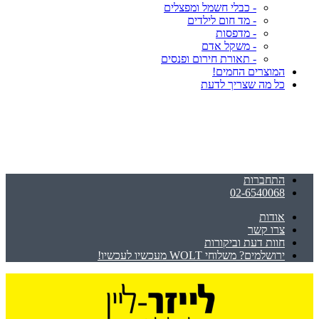
- כבלי חשמל ומפצלים
- מד חום לילדים
- מדפסות
- משקל אדם
- תאורת חירום ופנסים
המוצרים החמים!
כל מה שצריך לדעת
התחברות
02-6540068
אודות
צרו קשר
חוות דעת וביקורות
ירושלמים? משלוחי WOLT מעכשיו לעכשיו!