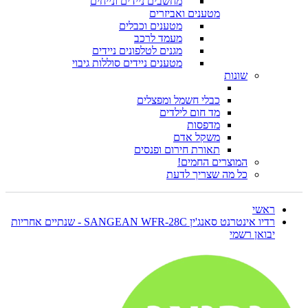
מחשבים ניידים ונייחים
מטענים ואביזרים
מטענים וכבלים
מעמד לרכב
מגנים לטלפונים ניידים
מטענים ניידים סוללות גיבוי
שונות
כבלי חשמל ומפצלים
מד חום לילדים
מדפסות
משקל אדם
תאורת חירום ופנסים
המוצרים החמים!
כל מה שצריך לדעת
ראשי
רדיו אינטרנט סאנג'ין SANGEAN WFR-28C - שנתיים אחריות
יבואן רשמי