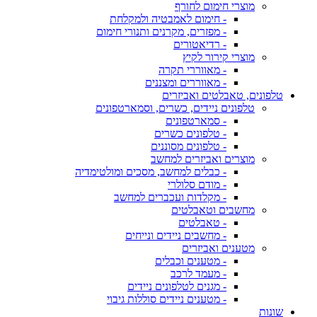
מוצרי חימום לחורף
- חימום לאמבטיה ולמקלחת
- מפזרים, מקרנים ותנורי חימום
- רדיאטורים
מוצרי קירור לקיץ
- מאווררי תקרה
- מאווררים ומצננים
טלפונים, טאבלטים ואביזרים
טלפונים ניידים, כשרים, וסמארטפונים
- סמארטפונים
- טלפונים כשרים
- טלפונים מסוננים
מוצרים ואביזרים למחשב
- כבלים למחשב, מסכים ומולטימדיה
- מודם סלולרי
- מקלדות ועכברים למחשב
מחשבים וטאבלטים
- טאבלטים
- מחשבים ניידים ונייחים
מטענים ואביזרים
- מטענים וכבלים
- מעמד לרכב
- מגנים לטלפונים ניידים
- מטענים ניידים סוללות גיבוי
שונות