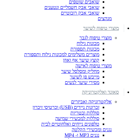
שואבים שוטפים
שואבי אבק חשמליים ונטענים
שואבי אבק רובוטיים
מגהצים
מוצרי טיפוח לשיער
מוצרי טיפוח לגבר
מכונות גילוח
מכונות תספורת
מוצרים משלימים למכונות גילוח ותספורת
קוצץ שיער אף ואוזן
מוצרי טיפוח לאישה
מחליק ומסלסל שיער
מייבש פן לשיער
מסירי שיער לנשים
סאונד ואלקטרוניקה
אלקטרוניקה ואביזרים
זכרונות ניידים (USB) וכרטיסי זיכרון
סוללות ובטריות
סוללות למכשירי שמיעה
טלפונים נייחים ואלחוטיים לבית
נגנים ומכשירי הקלטה
נגנים MP3 ו- MP4