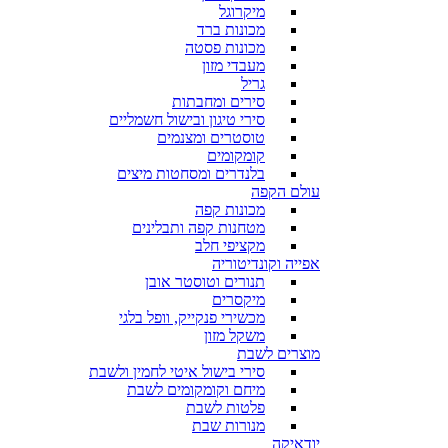
מיקרוגל
מכונות ברד
מכונות פסטה
מעבדי מזון
גריל
סירים ומחבתות
סירי טיגון ובישול חשמליים
טוסטרים ומצנמים
קומקומים
בלנדרים ומסחטות מיצים
עולם הקפה
מכונות קפה
מטחנות קפה ותבלינים
מקציפי חלב
אפייה וקונדיטוריה
תנורים וטוסטר אובן
מיקסרים
מכשירי פנקייק, וופל בלגי
משקל מזון
מוצרים לשבת
סירי בישול איטי לחמין ולשבת
מיחם וקומקומים לשבת
פלטות לשבת
מנורות שבת
יודאיקה