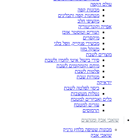
עולם הקפה
מכונות קפה
מטחנות קפה ותבלינים
מקציפי חלב
אפייה וקונדיטוריה
תנורים וטוסטר אובן
מיקסרים
מכשירי פנקייק, וופל בלגי
משקל מזון
מוצרים לשבת
סירי בישול איטי לחמין ולשבת
מיחם וקומקומים לשבת
פלטות לשבת
מנורות שבת
יודאיקה
כיסוי לפלטה לשבת
נטלות מעוצבות
כלים ואביזרים למטבח
עזרים למטבח
תרמוסים
שואבי אבק ומגהצים
מכונות שטיפה בלחץ גרניק
שואבי אבק