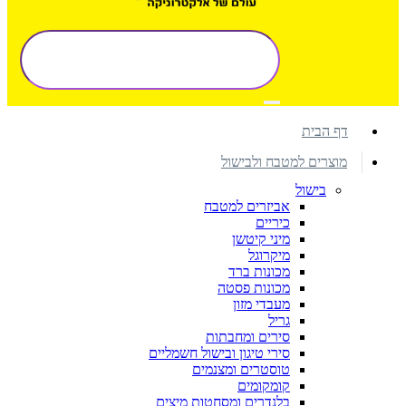
דף הבית
מוצרים למטבח ולבישול
בישול
אביזרים למטבח
כיריים
מיני קיטשן
מיקרוגל
מכונות ברד
מכונות פסטה
מעבדי מזון
גריל
סירים ומחבתות
סירי טיגון ובישול חשמליים
טוסטרים ומצנמים
קומקומים
בלנדרים ומסחטות מיצים