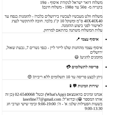
משלוח דואר ישראל לנקודת איסוף - 19₪
בקנייה מ- 50₪ עד 198₪ - משלוח חינם!
משלוח וולט מעכשיו לעכשיו בירושלים בלבד! - להזמנות בנפח עד
40X40X40 ס"מ ומשקל 10 ק"ג בלבד. חובה להתקשר לנציג
לאישור לפני ביצוע ההזמנה.
עלות המשלוח משתנה בהתאם למרחק.
איסוף עצמי 📍
איסוף עצמי מהחנות שלנו לייזר ליין - כנפי נשרים 7, גבעת שאול,
ירושלים
מוזמנים להגיע! 😃
פריסה לתשלומים 💳
ניתן לבצע פריסה עד 10 תשלומים ללא ריבית! 🤑
שירות וזמינות 💬📱
אנחנו זמינים בוואטצאפ (What'sApp) ובטל' 02-6540068 (כן זה
אותו המספר 😁) ובדוא"ל:
laserline77@gmail.com
בשעות הפעילות שלנו: א' - ה': 9:00-19:00 ובימי שישי וערבי חג
9:00-13:30