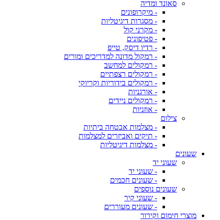
סאונד ומדיה
- מיקרופונים
- מסגרות דיגיטליות
- מקרני קול
- פטיפונים
- רדיו דיסק, טייפ
- רמקול מדונה למדריכים ומורים
- רמקולים למחשב
- רמקולים רצפתיים
- רמקולים בידוריות וקריוקי
- אורגניות
- רמקולים ניידים
- אוזניות
צילום
- מצלמות אבטחה ביתיות
- תיקים ואביזרים למצלמות
- מצלמות דיגיטליות
שעונים
שעוני יד
- שעוני יד
- שעונים חכמים
שעונים נוספים
- שעוני קיר
- שעונים מעוררים
מוצרי חימום וקירור