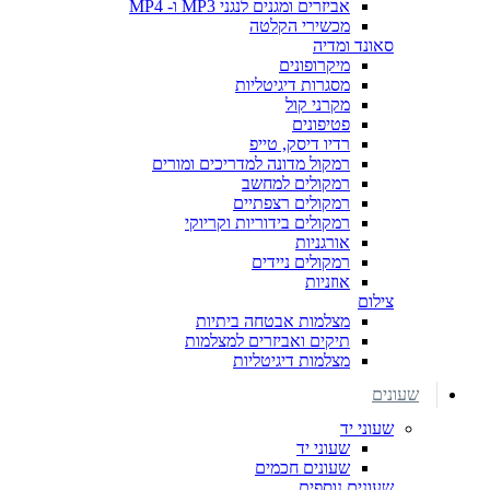
אביזרים ומגנים לנגני MP3 ו- MP4
מכשירי הקלטה
סאונד ומדיה
מיקרופונים
מסגרות דיגיטליות
מקרני קול
פטיפונים
רדיו דיסק, טייפ
רמקול מדונה למדריכים ומורים
רמקולים למחשב
רמקולים רצפתיים
רמקולים בידוריות וקריוקי
אורגניות
רמקולים ניידים
אוזניות
צילום
מצלמות אבטחה ביתיות
תיקים ואביזרים למצלמות
מצלמות דיגיטליות
שעונים
שעוני יד
שעוני יד
שעונים חכמים
שעונים נוספים