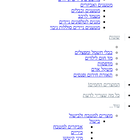
מטענים ואביזרים
מטענים וכבלים
מעמד לרכב
מגנים לטלפונים ניידים
מטענים ניידים סוללות גיבוי
שונות
כבלי חשמל ומפצלים
מד חום לילדים
מדפסות
משקל אדם
תאורת חירום ופנסים
המוצרים החמים!
כל מה שצריך לדעת
עוד...
מוצרים למטבח ולבישול
בישול
אביזרים למטבח
כיריים
מיני קיטשן