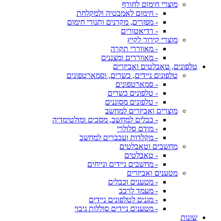
מוצרי חימום לחורף
- חימום לאמבטיה ולמקלחת
- מפזרים, מקרנים ותנורי חימום
- רדיאטורים
מוצרי קירור לקיץ
- מאווררי תקרה
- מאווררים ומצננים
טלפונים, טאבלטים ואביזרים
טלפונים ניידים, כשרים, וסמארטפונים
- סמארטפונים
- טלפונים כשרים
- טלפונים מסוננים
מוצרים ואביזרים למחשב
- כבלים למחשב, מסכים ומולטימדיה
- מודם סלולרי
- מקלדות ועכברים למחשב
מחשבים וטאבלטים
- טאבלטים
- מחשבים ניידים ונייחים
מטענים ואביזרים
- מטענים וכבלים
- מעמד לרכב
- מגנים לטלפונים ניידים
- מטענים ניידים סוללות גיבוי
שונות