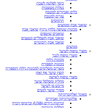
כיסוי לפלטה לשבת
נטלות מעוצבות
כלים ואביזרים למטבח
עזרים למטבח
תרמוסים
שואבי אבק ומגהצים
מכונות שטיפה בלחץ גרניק
שואבי אבק
שואבים שוטפים
שואבי אבק חשמליים ונטענים
שואבי אבק רובוטיים
מגהצים
מוצרי טיפוח לשיער
מוצרי טיפוח לגבר
מכונות גילוח
מכונות תספורת
מוצרים משלימים למכונות גילוח ותספורת
קוצץ שיער אף ואוזן
מוצרי טיפוח לאישה
מחליק ומסלסל שיער
מייבש פן לשיער
מסירי שיער לנשים
סאונד ואלקטרוניקה
אלקטרוניקה ואביזרים
זכרונות ניידים (USB) וכרטיסי זיכרון
סוללות ובטריות