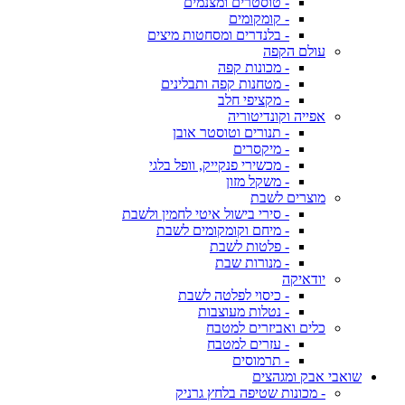
- טוסטרים ומצנמים
- קומקומים
- בלנדרים ומסחטות מיצים
עולם הקפה
- מכונות קפה
- מטחנות קפה ותבלינים
- מקציפי חלב
אפייה וקונדיטוריה
- תנורים וטוסטר אובן
- מיקסרים
- מכשירי פנקייק, וופל בלגי
- משקל מזון
מוצרים לשבת
- סירי בישול איטי לחמין ולשבת
- מיחם וקומקומים לשבת
- פלטות לשבת
- מנורות שבת
יודאיקה
- כיסוי לפלטה לשבת
- נטלות מעוצבות
כלים ואביזרים למטבח
- עזרים למטבח
- תרמוסים
שואבי אבק ומגהצים
- מכונות שטיפה בלחץ גרניק