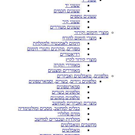
שעוני יד
שעונים חכמים
שעונים נוספים
שעוני קיר
שעונים מעוררים
מוצרי חימום וקירור
מוצרי חימום לחורף
חימום לאמבטיה ולמקלחת
מפזרים, מקרנים ותנורי חימום
רדיאטורים
מוצרי קירור לקיץ
מאווררי תקרה
מאווררים ומצננים
טלפונים, טאבלטים ואביזרים
טלפונים ניידים, כשרים, וסמארטפונים
סמארטפונים
טלפונים כשרים
טלפונים מסוננים
מוצרים ואביזרים למחשב
כבלים למחשב, מסכים ומולטימדיה
מודם סלולרי
מקלדות ועכברים למחשב
מחשבים וטאבלטים
טאבלטים