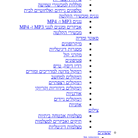
סוללות למכשירי שמיעה
טלפונים נייחים ואלחוטיים לבית
נגנים ומכשירי הקלטה
נגנים MP3 ו- MP4
אביזרים ומגנים לנגני MP3 ו- MP4
מכשירי הקלטה
סאונד ומדיה
מיקרופונים
מסגרות דיגיטליות
מקרני קול
פטיפונים
רדיו דיסק, טייפ
רמקול מדונה למדריכים ומורים
רמקולים למחשב
רמקולים רצפתיים
רמקולים בידוריות וקריוקי
אורגניות
רמקולים ניידים
אוזניות
צילום
מצלמות אבטחה ביתיות
תיקים ואביזרים למצלמות
מצלמות דיגיטליות
שעונים
שעוני יד