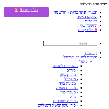
מוצר נוסף בהצלחה
סל קניות
0
0
התחברות \ הרשמה
קטגוריות
התקשרו אלינו
דף הבית
החשבון שלי
0
עגלת קניות
דף הבית
מוצרים למטבח ולבישול
בישול
- אביזרים למטבח
- כיריים
- מיני קיטשן
- מיקרוגל
- מכונות ברד
- מכונות פסטה
- מעבדי מזון
- גריל
- סירים ומחבתות
- סירי טיגון ובישול חשמליים