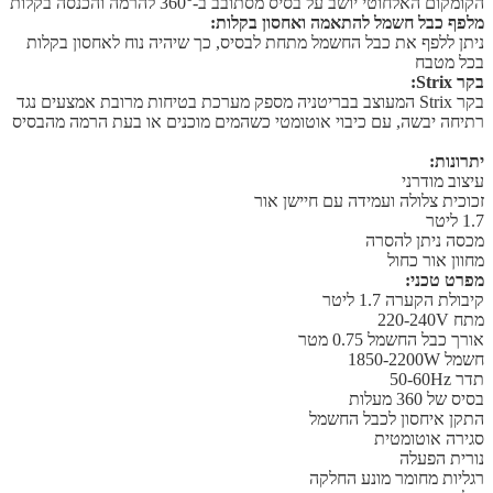
הקומקום האלחוטי יושב על בסיס מסתובב ב-360° להרמה והכנסה בקלות
מלפף כבל חשמל להתאמה ואחסון בקלות:
ניתן ללפף את כבל החשמל מתחת לבסיס, כך שיהיה נוח לאחסון בקלות
בכל מטבח
בקר Strix:
בקר Strix המעוצב בבריטניה מספק מערכת בטיחות מרובת אמצעים נגד
רתיחה יבשה, עם כיבוי אוטומטי כשהמים מוכנים או בעת הרמה מהבסיס
יתרונות:
עיצוב מודרני
זכוכית צלולה ועמידה עם חיישן אור
1.7 ליטר
מכסה ניתן להסרה
מחוון אור כחול
מפרט טכני:
קיבולת הקערה 1.7 ליטר
מתח 220-240V
אורך כבל החשמל 0.75 מטר
חשמל ‎1850-2200W
תדר 50-60Hz
בסיס של 360 מעלות
התקן איחסון לכבל החשמל
סגירה אוטומטית
נורית הפעלה
רגליות מחומר מונע החלקה