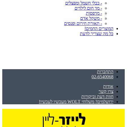
- כבלי חשמל ומפצלים
- מד חום לילדים
- מדפסות
- משקל אדם
- תאורת חירום ופנסים
המוצרים החמים!
כל מה שצריך לדעת
התחברות
02-6540068
אודות
צרו קשר
חוות דעת וביקורות
ירושלמים? משלוחי WOLT מעכשיו לעכשיו!