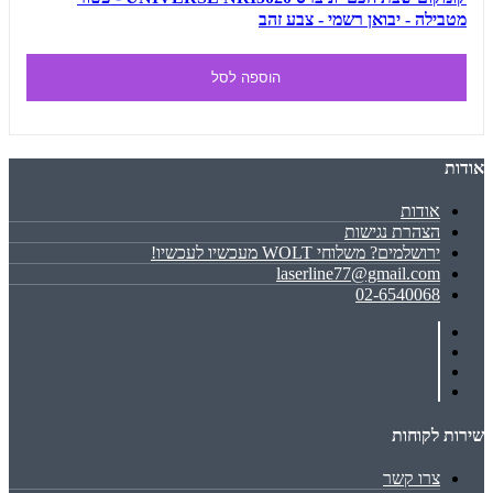
מטבילה - יבואן רשמי - צבע זהב
הוספה לסל
אודות
אודות
הצהרת נגישות
ירושלמים? משלוחי WOLT מעכשיו לעכשיו!
laserline77@gmail.com
02-6540068
שירות לקוחות
צרו קשר