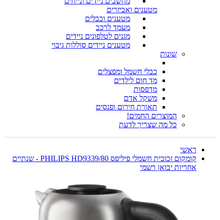
מחשבים ניידים ונייחים
מטענים ואביזרים
מטענים וכבלים
מעמד לרכב
מגנים לטלפונים ניידים
מטענים ניידים סוללות גיבוי
שונות
כבלי חשמל ומפצלים
מד חום לילדים
מדפסות
משקל אדם
תאורת חירום ופנסים
המוצרים החמים!
כל מה שצריך לדעת
ראשי
קומקום זכוכית חשמלי פיליפס PHILIPS HD9339/80 - שנתיים
אחריות יבואן רשמי