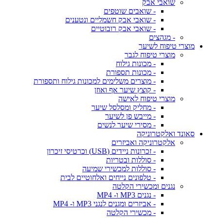
שואבי אבק
- שואבים שוטפים
- שואבי אבק חשמליים ונטענים
- שואבי אבק רובוטיים
- מגהצים
מוצרי טיפוח לשיער
מוצרי טיפוח לגבר
- מכונות גילוח
- מכונות תספורת
- מוצרים משלימים למכונות גילוח ותספורת
- קוצץ שיער אף ואוזן
מוצרי טיפוח לאישה
- מחליק ומסלסל שיער
- מייבש פן לשיער
- מסירי שיער לנשים
סאונד ואלקטרוניקה
אלקטרוניקה ואביזרים
- זכרונות ניידים (USB) וכרטיסי זיכרון
- סוללות ובטריות
- סוללות למכשירי שמיעה
- טלפונים נייחים ואלחוטיים לבית
נגנים ומכשירי הקלטה
- נגנים MP3 ו- MP4
- אביזרים ומגנים לנגני MP3 ו- MP4
- מכשירי הקלטה