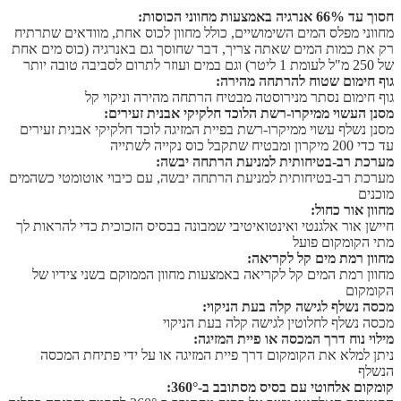
חסוך עד 66% אנרגיה באמצעות מחווני הכוסות:
מחווני מפלס המים השימושיים, כולל מחוון לכוס אחת, מוודאים שתרתיח
רק את כמות המים שאתה צריך, דבר שחוסך גם באנרגיה (כוס מים אחת
של 250 מ"ל לעומת 1 ליטר) וגם במים ועוזר לתרום לסביבה טובה יותר
גוף חימום שטוח להרתחה מהירה:
גוף חימום נסתר מנירוסטה מבטיח הרתחה מהירה וניקוי קל
מסנן העשוי ממיקרו-רשת הלוכד חלקיקי אבנית זעירים:
מסנן נשלף עשוי ממיקרו-רשת בפיית המזיגה לוכד חלקיקי אבנית זעירים
עד כדי 200 מיקרון ומבטיח שתקבל כוס נקייה לשתייה
מערכת רב-בטיחותית למניעת הרתחה יבשה:
מערכת רב-בטיחותית למניעת הרתחה יבשה, עם כיבוי אוטומטי כשהמים
מוכנים
מחוון אור כחול:
חיישן אור אלגנטי ואינטואיטיבי שמבונה בבסיס הזכוכית כדי להראות לך
מתי הקומקום פועל
מחוון רמת מים קל לקריאה:
מחוון רמת המים קל לקריאה באמצעות מחוון הממוקם בשני צידיו של
הקומקום
מכסה נשלף לגישה קלה בעת הניקוי:
מכסה נשלף לחלוטין לגישה קלה בעת הניקוי
מילוי נוח דרך המכסה או פיית המזיגה:
ניתן למלא את הקומקום דרך פיית המזיגה או על ידי פתיחת המכסה
הנשלף
קומקום אלחוטי עם בסיס מסתובב ב-360°: