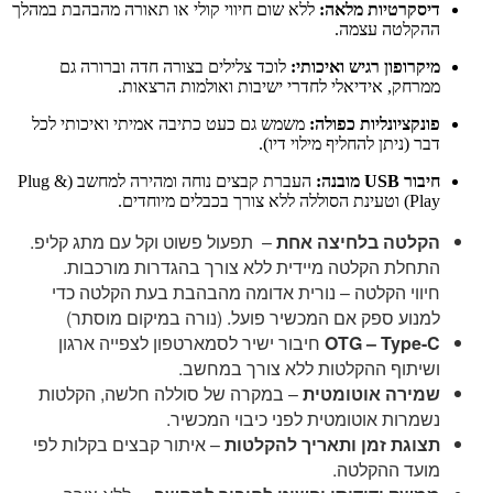
דיסקרטיות מלאה:
ללא שום חיווי קולי או תאורה מהבהבת במהלך
ההקלטה עצמה.
מיקרופון רגיש ואיכותי:
לוכד צלילים בצורה חדה וברורה גם
ממרחק, אידיאלי לחדרי ישיבות ואולמות הרצאות.
פונקציונליות כפולה:
משמש גם כעט כתיבה אמיתי ואיכותי לכל
דבר (ניתן להחליף מילוי דיו).
חיבור USB מובנה:
העברת קבצים נוחה ומהירה למחשב (Plug &
Play) וטעינת הסוללה ללא צורך בכבלים מיוחדים.
הקלטה בלחיצה אחת
– תפעול פשוט וקל עם מתג קליפ.
התחלת הקלטה מיידית ללא צורך בהגדרות מורכבות.
חיווי הקלטה – נורית אדומה מהבהבת בעת הקלטה כדי
למנוע ספק אם המכשיר פועל. (נורה במיקום מוסתר)
OTG – Type-C
חיבור ישיר לסמארטפון לצפייה ארגון
ושיתוף ההקלטות ללא צורך במחשב.
שמירה אוטומטית
– במקרה של סוללה חלשה, הקלטות
נשמרות אוטומטית לפני כיבוי המכשיר.
תצוגת זמן ותאריך להקלטות
– איתור קבצים בקלות לפי
מועד ההקלטה.