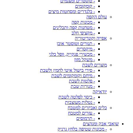
- טוסטרים ומצנמים
- קומקומים
- בלנדרים ומסחטות מיצים
עולם הקפה
- מכונות קפה
- מטחנות קפה ותבלינים
- מקציפי חלב
אפייה וקונדיטוריה
- תנורים וטוסטר אובן
- מיקסרים
- מכשירי פנקייק, וופל בלגי
- משקל מזון
מוצרים לשבת
- סירי בישול איטי לחמין ולשבת
- מיחם וקומקומים לשבת
- פלטות לשבת
- מנורות שבת
יודאיקה
- כיסוי לפלטה לשבת
- נטלות מעוצבות
כלים ואביזרים למטבח
- עזרים למטבח
- תרמוסים
שואבי אבק ומגהצים
- מכונות שטיפה בלחץ גרניק