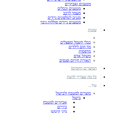
מטענים ואביזרים
מטענים וכבלים
מעמד לרכב
מגנים לטלפונים ניידים
מטענים ניידים סוללות גיבוי
שונות
כבלי חשמל ומפצלים
מד חום לילדים
מדפסות
משקל אדם
תאורת חירום ופנסים
המוצרים החמים!
כל מה שצריך לדעת
עוד...
מוצרים למטבח ולבישול
בישול
אביזרים למטבח
כיריים
מיני קיטשן