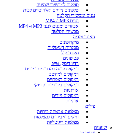
סוללות למכשירי שמיעה
טלפונים נייחים ואלחוטיים לבית
נגנים ומכשירי הקלטה
נגנים MP3 ו- MP4
אביזרים ומגנים לנגני MP3 ו- MP4
מכשירי הקלטה
סאונד ומדיה
מיקרופונים
מסגרות דיגיטליות
מקרני קול
פטיפונים
רדיו דיסק, טייפ
רמקול מדונה למדריכים ומורים
רמקולים למחשב
רמקולים רצפתיים
רמקולים בידוריות וקריוקי
אורגניות
רמקולים ניידים
אוזניות
צילום
מצלמות אבטחה ביתיות
תיקים ואביזרים למצלמות
מצלמות דיגיטליות
שעונים
שעוני יד