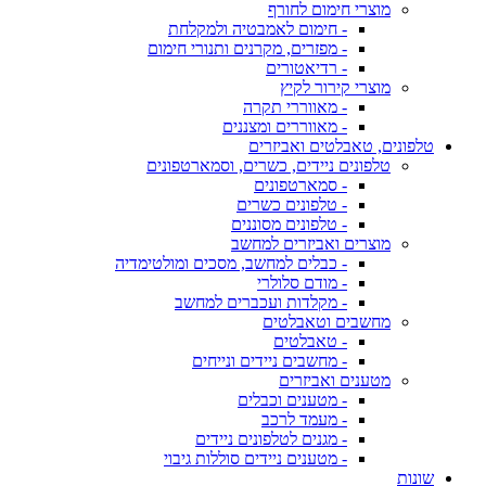
מוצרי חימום לחורף
- חימום לאמבטיה ולמקלחת
- מפזרים, מקרנים ותנורי חימום
- רדיאטורים
מוצרי קירור לקיץ
- מאווררי תקרה
- מאווררים ומצננים
טלפונים, טאבלטים ואביזרים
טלפונים ניידים, כשרים, וסמארטפונים
- סמארטפונים
- טלפונים כשרים
- טלפונים מסוננים
מוצרים ואביזרים למחשב
- כבלים למחשב, מסכים ומולטימדיה
- מודם סלולרי
- מקלדות ועכברים למחשב
מחשבים וטאבלטים
- טאבלטים
- מחשבים ניידים ונייחים
מטענים ואביזרים
- מטענים וכבלים
- מעמד לרכב
- מגנים לטלפונים ניידים
- מטענים ניידים סוללות גיבוי
שונות