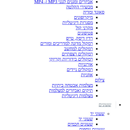
אביזרים ומגנים לנגני MP3 ו- MP4
מכשירי הקלטה
סאונד ומדיה
מיקרופונים
מסגרות דיגיטליות
מקרני קול
פטיפונים
רדיו דיסק, טייפ
רמקול מדונה למדריכים ומורים
רמקולים למחשב
רמקולים רצפתיים
רמקולים בידוריות וקריוקי
אורגניות
רמקולים ניידים
אוזניות
צילום
מצלמות אבטחה ביתיות
תיקים ואביזרים למצלמות
מצלמות דיגיטליות
שעונים
שעוני יד
שעוני יד
שעונים חכמים
שעונים נוספים