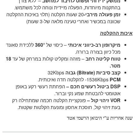
ממשק ידידותי ופשוט לחיבור למחשב
– ללא צורך
בהתקנות מיוחדות, הפעלה מיידית ונוחה לכל משתמש.
זמן פעולה מירבי-
20 שעות הקלטה (תלוי באיכות ההקלטה
שכוונה במכשיר ואחרי טעינה מלאה של-3 שעות)
איכות ההקלטה
מיקרופון רב-כיווני איכותי
– כיסוי של
360°
ללכידת סאונד
מכל כיוון בצורה ברורה.
טווח קליטה רחב
– מזהה ומקליט קולות במרחק של עד
18
מטר.
קצב סיביות
(Bitrate) גבוה
32Kbps
PCM
-1536Kbps
להקלטה חדה ואיכותית.
DSP ביטול רעשים חכם
–
הפחתת רעשי רקע באופן
אוטומטי להבטחת שמע נקי וברור.
VOR
זיהוי קול –
פונקציית הקלטה חכמה שמתחילה רק
בעת זיהוי קול, חוסכת אחסון ומונעת הקלטות שקטות.
שנה אחריות ע"י היבואן הרשמי אטד