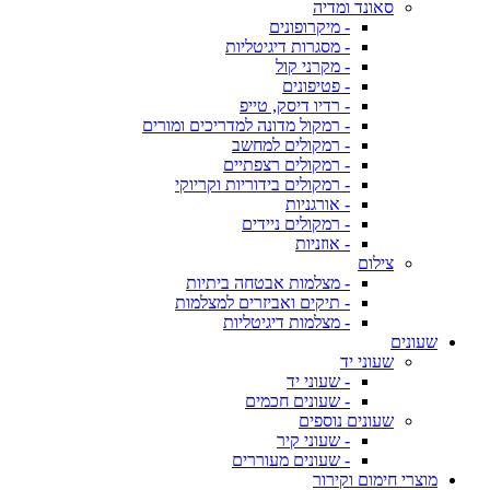
סאונד ומדיה
- מיקרופונים
- מסגרות דיגיטליות
- מקרני קול
- פטיפונים
- רדיו דיסק, טייפ
- רמקול מדונה למדריכים ומורים
- רמקולים למחשב
- רמקולים רצפתיים
- רמקולים בידוריות וקריוקי
- אורגניות
- רמקולים ניידים
- אוזניות
צילום
- מצלמות אבטחה ביתיות
- תיקים ואביזרים למצלמות
- מצלמות דיגיטליות
שעונים
שעוני יד
- שעוני יד
- שעונים חכמים
שעונים נוספים
- שעוני קיר
- שעונים מעוררים
מוצרי חימום וקירור