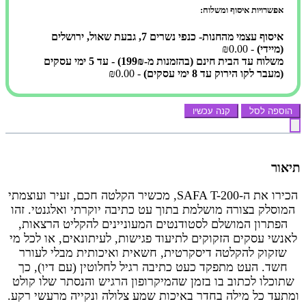
אפשרויות איסוף ומשלוח:
איסוף עצמי מהחנות- כנפי נשרים 7, גבעת שאול, ירושלים
(מיידי)
- ₪0.00
משלוח עד הבית חינם (בהזמנות מ-199₪) - עד 5 ימי עסקים
(מעבר לקו הירוק עד 8 ימי עסקים)
- ₪0.00
הוספה לסל
קנה עכשיו
תיאור
הכירו את ה-SAFA T-200, מכשיר הקלטה חכם, זעיר ועוצמתי
המוסלק בצורה מושלמת בתוך עט כתיבה יוקרתי ואלגנטי. זהו
הפתרון המושלם לסטודנטים המעוניינים להקליט הרצאות,
לאנשי עסקים הזקוקים לתיעוד פגישות, לעיתונאים, או לכל מי
שזקוק להקלטה דיסקרטית, חשאית ואיכותית מבלי לעורר
חשד. העט מתפקד כעט כתיבה רגיל לחלוטין (עם דיו), כך
שתוכלו לכתוב בו בזמן שהמיקרופון הרגיש והנסתר שלו קולט
ומתעד כל מילה בחדר באיכות שמע צלולה ונקייה מרעשי רקע.