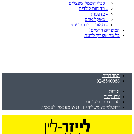
- כבלי חשמל ומפצלים
- מד חום לילדים
- מדפסות
- משקל אדם
- תאורת חירום ופנסים
המוצרים החמים!
כל מה שצריך לדעת
התחברות
02-6540068
אודות
צרו קשר
חוות דעת וביקורות
ירושלמים? משלוחי WOLT מעכשיו לעכשיו!