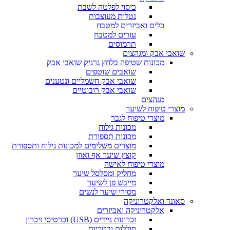
כיסוי לפלטה לשבת
נטלות מעוצבות
כלים ואביזרים למטבח
עזרים למטבח
תרמוסים
שואבי אבק ומגהצים
מכונות שטיפה בלחץ גרניק
שואבי אבק
שואבים שוטפים
שואבי אבק חשמליים ונטענים
שואבי אבק רובוטיים
מגהצים
מוצרי טיפוח לשיער
מוצרי טיפוח לגבר
מכונות גילוח
מכונות תספורת
מוצרים משלימים למכונות גילוח ותספורת
קוצץ שיער אף ואוזן
מוצרי טיפוח לאישה
מחליק ומסלסל שיער
מייבש פן לשיער
מסירי שיער לנשים
סאונד ואלקטרוניקה
אלקטרוניקה ואביזרים
זכרונות ניידים (USB) וכרטיסי זיכרון
סוללות ובטריות