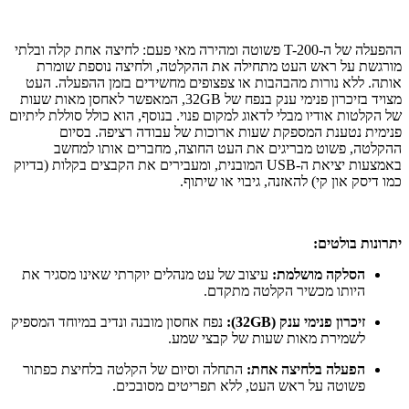
ההפעלה של ה-T-200 פשוטה ומהירה מאי פעם: לחיצה אחת קלה ובלתי
מורגשת על ראש העט מתחילה את ההקלטה, ולחיצה נוספת שומרת
אותה. ללא נורות מהבהבות או צפצופים מחשידים בזמן ההפעלה. העט
מצויד בזיכרון פנימי ענק בנפח של 32GB, המאפשר לאחסן מאות שעות
של הקלטות אודיו מבלי לדאוג למקום פנוי. בנוסף, הוא כולל סוללת ליתיום
פנימית נטענת המספקת שעות ארוכות של עבודה רציפה. בסיום
ההקלטה, פשוט מבריגים את העט החוצה, מחברים אותו למחשב
באמצעות יציאת ה-USB המובנית, ומעבירים את הקבצים בקלות (בדיוק
כמו דיסק און קי) להאזנה, גיבוי או שיתוף.
יתרונות בולטים:
הסלקה מושלמת:
עיצוב של עט מנהלים יוקרתי שאינו מסגיר את
היותו מכשיר הקלטה מתקדם.
זיכרון פנימי ענק (32GB):
נפח אחסון מובנה ונדיב במיוחד המספיק
לשמירת מאות שעות של קבצי שמע.
הפעלה בלחיצה אחת:
התחלה וסיום של הקלטה בלחיצת כפתור
פשוטה על ראש העט, ללא תפריטים מסובכים.