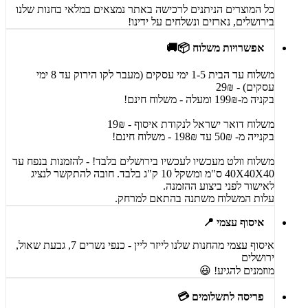
כל המוצרים הניתנים לרכישה באתר נמצאים במלאי בחנות שלנו
בירושלים, נארזים ונשלחים על ידינו!
אפשרויות משלוח 📦🚚
משלוח עד הבית 1-5 ימי עסקים (מעבר לקו הירוק עד 8 ימי
עסקים) - 29₪
בקניה מ-199₪ ומעלה - משלוח חינם!
משלוח דואר ישראל לנקודת איסוף - 19₪
בקנייה מ- 50₪ עד 198₪ - משלוח חינם!
משלוח וולט מעכשיו לעכשיו בירושלים בלבד! - להזמנות בנפח עד
40X40X40 ס"מ ומשקל 10 ק"ג בלבד. חובה להתקשר לנציג
לאישור לפני ביצוע ההזמנה.
עלות המשלוח משתנה בהתאם למרחק.
איסוף עצמי 📍
איסוף עצמי מהחנות שלנו לייזר ליין - כנפי נשרים 7, גבעת שאול,
ירושלים
מוזמנים להגיע! 😃
פריסה לתשלומים 💳