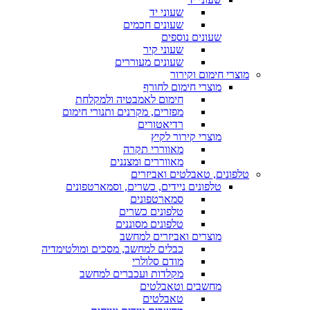
שעוני יד
שעונים חכמים
שעונים נוספים
שעוני קיר
שעונים מעוררים
מוצרי חימום וקירור
מוצרי חימום לחורף
חימום לאמבטיה ולמקלחת
מפזרים, מקרנים ותנורי חימום
רדיאטורים
מוצרי קירור לקיץ
מאווררי תקרה
מאווררים ומצננים
טלפונים, טאבלטים ואביזרים
טלפונים ניידים, כשרים, וסמארטפונים
סמארטפונים
טלפונים כשרים
טלפונים מסוננים
מוצרים ואביזרים למחשב
כבלים למחשב, מסכים ומולטימדיה
מודם סלולרי
מקלדות ועכברים למחשב
מחשבים וטאבלטים
טאבלטים