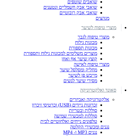
שואבים שוטפים
שואבי אבק חשמליים ונטענים
שואבי אבק רובוטיים
מגהצים
מוצרי טיפוח לשיער
מוצרי טיפוח לגבר
מכונות גילוח
מכונות תספורת
מוצרים משלימים למכונות גילוח ותספורת
קוצץ שיער אף ואוזן
מוצרי טיפוח לאישה
מחליק ומסלסל שיער
מייבש פן לשיער
מסירי שיער לנשים
סאונד ואלקטרוניקה
אלקטרוניקה ואביזרים
זכרונות ניידים (USB) וכרטיסי זיכרון
סוללות ובטריות
סוללות למכשירי שמיעה
טלפונים נייחים ואלחוטיים לבית
נגנים ומכשירי הקלטה
נגנים MP3 ו- MP4