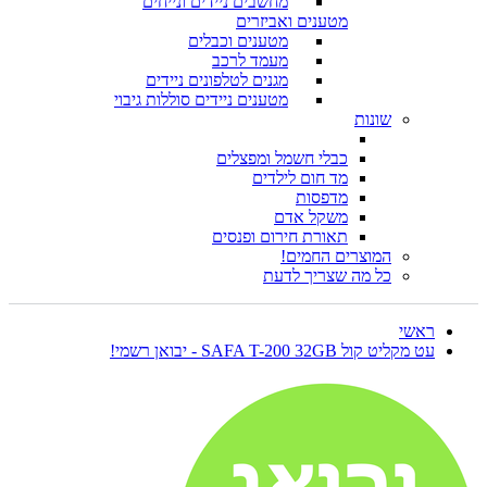
מחשבים ניידים ונייחים
מטענים ואביזרים
מטענים וכבלים
מעמד לרכב
מגנים לטלפונים ניידים
מטענים ניידים סוללות גיבוי
שונות
כבלי חשמל ומפצלים
מד חום לילדים
מדפסות
משקל אדם
תאורת חירום ופנסים
המוצרים החמים!
כל מה שצריך לדעת
ראשי
עט מקליט קול SAFA T-200 32GB - יבואן רשמי!