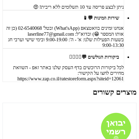
ניתן לבצע פריסה עד 10 תשלומים ללא ריבית! 🤑
שירות וזמינות 💬📱
אנחנו זמינים בוואטצאפ (What'sApp) ובטל' 02-6540068 (כן זה
אותו המספר 😁) ובדוא"ל:
laserline77@gmail.com
בשעות הפעילות שלנו: א' - ה': 9:00-19:00 ובימי שישי וערבי חג
9:00-13:30
ביקורות הגולשים 💬🙋‍♀️🙋‍♂️
לכל ביקורות הרוכשים בדף העסק שלנו באתר זאפ - השוואת
מחירים לחצו על הקישור:
https://www.zap.co.il/ratestoreform.aspx?siteid=12061
מוצרים קשורים