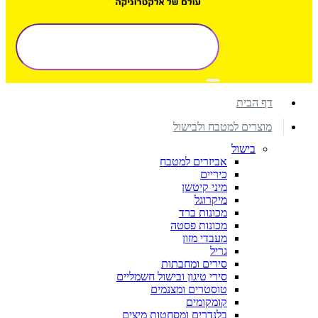
דף הבית
מוצרים למטבח ולבישול
בישול
אביזרים למטבח
כיריים
מיני קיטשן
מיקרוגל
מכונות ברד
מכונות פסטה
מעבדי מזון
גריל
סירים ומחבתות
סירי טיגון ובישול חשמליים
טוסטרים ומצנמים
קומקומים
בלנדרים ומסחטות מיצים