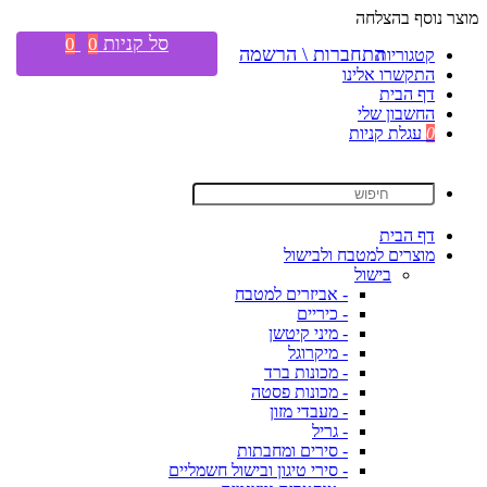
מוצר נוסף בהצלחה
סל קניות
0
0
התחברות \ הרשמה
קטגוריות
התקשרו אלינו
דף הבית
החשבון שלי
0
עגלת קניות
דף הבית
מוצרים למטבח ולבישול
בישול
- אביזרים למטבח
- כיריים
- מיני קיטשן
- מיקרוגל
- מכונות ברד
- מכונות פסטה
- מעבדי מזון
- גריל
- סירים ומחבתות
- סירי טיגון ובישול חשמליים