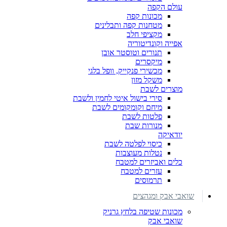
עולם הקפה
מכונות קפה
מטחנות קפה ותבלינים
מקציפי חלב
אפייה וקונדיטוריה
תנורים וטוסטר אובן
מיקסרים
מכשירי פנקייק, וופל בלגי
משקל מזון
מוצרים לשבת
סירי בישול איטי לחמין ולשבת
מיחם וקומקומים לשבת
פלטות לשבת
מנורות שבת
יודאיקה
כיסוי לפלטה לשבת
נטלות מעוצבות
כלים ואביזרים למטבח
עזרים למטבח
תרמוסים
שואבי אבק ומגהצים
מכונות שטיפה בלחץ גרניק
שואבי אבק