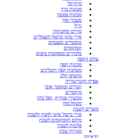
מיקרוגל
מכונות ברד
מכונות פסטה
מעבדי מזון
גריל
סירים ומחבתות
סירי טיגון ובישול חשמליים
טוסטרים ומצנמים
קומקומים
בלנדרים ומסחטות מיצים
עולם הקפה
מכונות קפה
מטחנות קפה ותבלינים
מקציפי חלב
אפייה וקונדיטוריה
תנורים וטוסטר אובן
מיקסרים
מכשירי פנקייק, וופל בלגי
משקל מזון
מוצרים לשבת
סירי בישול איטי לחמין ולשבת
מיחם וקומקומים לשבת
פלטות לשבת
מנורות שבת
יודאיקה