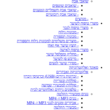
שואבי אבק
- שואבים שוטפים
- שואבי אבק חשמליים ונטענים
- שואבי אבק רובוטיים
- מגהצים
מוצרי טיפוח לשיער
מוצרי טיפוח לגבר
- מכונות גילוח
- מכונות תספורת
- מוצרים משלימים למכונות גילוח ותספורת
- קוצץ שיער אף ואוזן
מוצרי טיפוח לאישה
- מחליק ומסלסל שיער
- מייבש פן לשיער
- מסירי שיער לנשים
סאונד ואלקטרוניקה
אלקטרוניקה ואביזרים
- זכרונות ניידים (USB) וכרטיסי זיכרון
- סוללות ובטריות
- סוללות למכשירי שמיעה
- טלפונים נייחים ואלחוטיים לבית
נגנים ומכשירי הקלטה
- נגנים MP3 ו- MP4
- אביזרים ומגנים לנגני MP3 ו- MP4
- מכשירי הקלטה