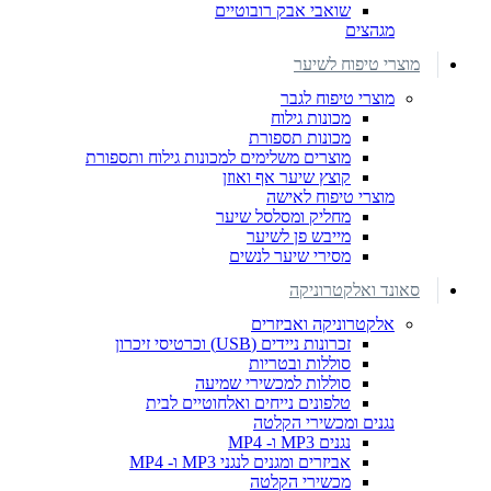
שואבי אבק רובוטיים
מגהצים
מוצרי טיפוח לשיער
מוצרי טיפוח לגבר
מכונות גילוח
מכונות תספורת
מוצרים משלימים למכונות גילוח ותספורת
קוצץ שיער אף ואוזן
מוצרי טיפוח לאישה
מחליק ומסלסל שיער
מייבש פן לשיער
מסירי שיער לנשים
סאונד ואלקטרוניקה
אלקטרוניקה ואביזרים
זכרונות ניידים (USB) וכרטיסי זיכרון
סוללות ובטריות
סוללות למכשירי שמיעה
טלפונים נייחים ואלחוטיים לבית
נגנים ומכשירי הקלטה
נגנים MP3 ו- MP4
אביזרים ומגנים לנגני MP3 ו- MP4
מכשירי הקלטה