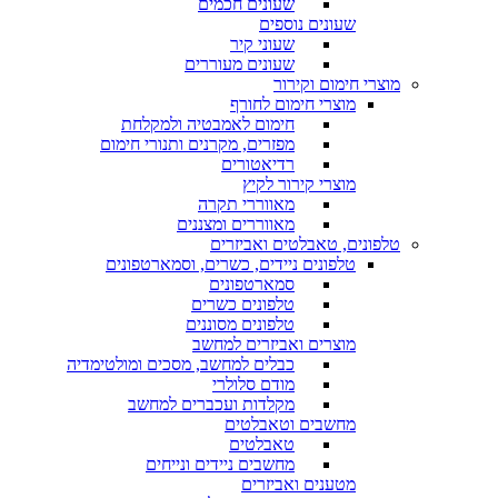
שעונים חכמים
שעונים נוספים
שעוני קיר
שעונים מעוררים
מוצרי חימום וקירור
מוצרי חימום לחורף
חימום לאמבטיה ולמקלחת
מפזרים, מקרנים ותנורי חימום
רדיאטורים
מוצרי קירור לקיץ
מאווררי תקרה
מאווררים ומצננים
טלפונים, טאבלטים ואביזרים
טלפונים ניידים, כשרים, וסמארטפונים
סמארטפונים
טלפונים כשרים
טלפונים מסוננים
מוצרים ואביזרים למחשב
כבלים למחשב, מסכים ומולטימדיה
מודם סלולרי
מקלדות ועכברים למחשב
מחשבים וטאבלטים
טאבלטים
מחשבים ניידים ונייחים
מטענים ואביזרים