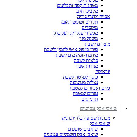
מטחנות קפה ותבלינים
מקציפי חלב
אפייה וקונדיטוריה
תנורים וטוסטר אובן
מיקסרים
מכשירי פנקייק, וופל בלגי
משקל מזון
מוצרים לשבת
סירי בישול איטי לחמין ולשבת
מיחם וקומקומים לשבת
פלטות לשבת
מנורות שבת
יודאיקה
כיסוי לפלטה לשבת
נטלות מעוצבות
כלים ואביזרים למטבח
עזרים למטבח
תרמוסים
שואבי אבק ומגהצים
מכונות שטיפה בלחץ גרניק
שואבי אבק
שואבים שוטפים
שואבי אבק חשמליים ונטענים