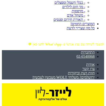
- כבלי חשמל ומפצלים
- מד חום לילדים
- מדפסות
- משקל אדם
- תאורת חירום ופנסים
המוצרים החמים!
כל מה שצריך לדעת
מזמינים באתר מ- ₪199 ומעלה - ומקבלים משלוח עד הבית חינם!
למעבר לשיחה עם נציג אנושי ב- What'sApp לחצו כאן 💬
התחברות
02-6540068
אודות
צרו קשר
חוות דעת וביקורות
ירושלמים? משלוחי WOLT מעכשיו לעכשיו!