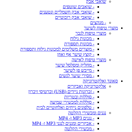
שואבי אבק
- שואבים שוטפים
- שואבי אבק חשמליים ונטענים
- שואבי אבק רובוטיים
- מגהצים
מוצרי טיפוח לשיער
מוצרי טיפוח לגבר
- מכונות גילוח
- מכונות תספורת
- מוצרים משלימים למכונות גילוח ותספורת
- קוצץ שיער אף ואוזן
מוצרי טיפוח לאישה
- מחליק ומסלסל שיער
- מייבש פן לשיער
- מסירי שיער לנשים
סאונד ואלקטרוניקה
אלקטרוניקה ואביזרים
- זכרונות ניידים (USB) וכרטיסי זיכרון
- סוללות ובטריות
- סוללות למכשירי שמיעה
- טלפונים נייחים ואלחוטיים לבית
נגנים ומכשירי הקלטה
- נגנים MP3 ו- MP4
- אביזרים ומגנים לנגני MP3 ו- MP4
- מכשירי הקלטה