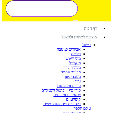
דף הבית
מוצרים למטבח ולבישול
בישול
אביזרים למטבח
כיריים
מיני קיטשן
מיקרוגל
מכונות ברד
מכונות פסטה
מעבדי מזון
גריל
סירים ומחבתות
סירי טיגון ובישול חשמליים
טוסטרים ומצנמים
קומקומים
בלנדרים ומסחטות מיצים
עולם הקפה
מכונות קפה