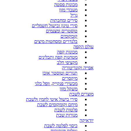
מכונות פסטה
מעבדי מזון
גריל
סירים ומחבתות
סירי טיגון ובישול חשמליים
טוסטרים ומצנמים
קומקומים
בלנדרים ומסחטות מיצים
עולם הקפה
מכונות קפה
מטחנות קפה ותבלינים
מקציפי חלב
אפייה וקונדיטוריה
תנורים וטוסטר אובן
מיקסרים
מכשירי פנקייק, וופל בלגי
משקל מזון
מוצרים לשבת
סירי בישול איטי לחמין ולשבת
מיחם וקומקומים לשבת
פלטות לשבת
מנורות שבת
יודאיקה
כיסוי לפלטה לשבת
נטלות מעוצבות