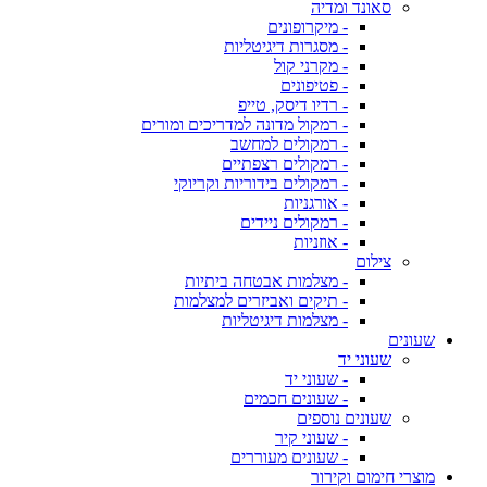
סאונד ומדיה
- מיקרופונים
- מסגרות דיגיטליות
- מקרני קול
- פטיפונים
- רדיו דיסק, טייפ
- רמקול מדונה למדריכים ומורים
- רמקולים למחשב
- רמקולים רצפתיים
- רמקולים בידוריות וקריוקי
- אורגניות
- רמקולים ניידים
- אוזניות
צילום
- מצלמות אבטחה ביתיות
- תיקים ואביזרים למצלמות
- מצלמות דיגיטליות
שעונים
שעוני יד
- שעוני יד
- שעונים חכמים
שעונים נוספים
- שעוני קיר
- שעונים מעוררים
מוצרי חימום וקירור