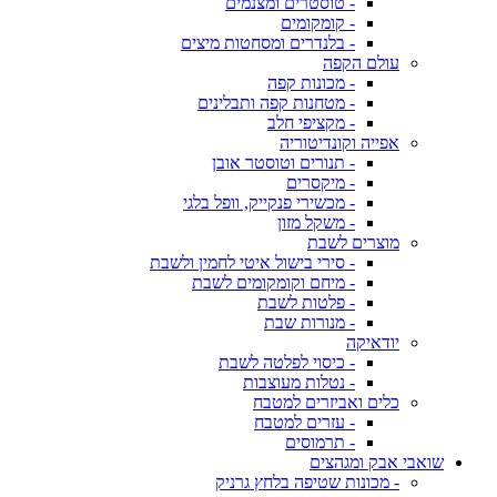
- טוסטרים ומצנמים
- קומקומים
- בלנדרים ומסחטות מיצים
עולם הקפה
- מכונות קפה
- מטחנות קפה ותבלינים
- מקציפי חלב
אפייה וקונדיטוריה
- תנורים וטוסטר אובן
- מיקסרים
- מכשירי פנקייק, וופל בלגי
- משקל מזון
מוצרים לשבת
- סירי בישול איטי לחמין ולשבת
- מיחם וקומקומים לשבת
- פלטות לשבת
- מנורות שבת
יודאיקה
- כיסוי לפלטה לשבת
- נטלות מעוצבות
כלים ואביזרים למטבח
- עזרים למטבח
- תרמוסים
שואבי אבק ומגהצים
- מכונות שטיפה בלחץ גרניק