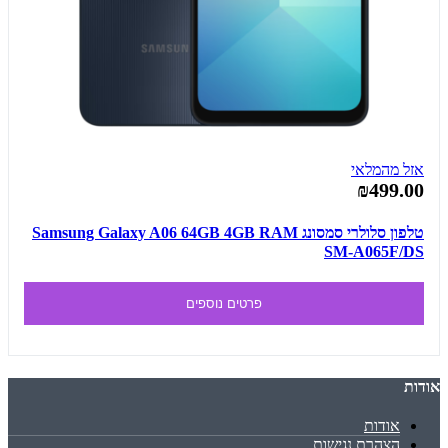
אזל מהמלאי
₪499.00
טלפון סלולרי סמסונג Samsung Galaxy A06 64GB 4GB RAM
SM-A065F/DS
פרטים נוספים
אודות
אודות
הצהרת נגישות