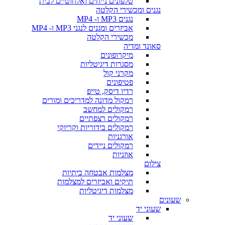
טלפונים נייחים ואלחוטיים לבית
נגנים ומכשירי הקלטה
נגנים MP3 ו- MP4
אביזרים ומגנים לנגני MP3 ו- MP4
מכשירי הקלטה
סאונד ומדיה
מיקרופונים
מסגרות דיגיטליות
מקרני קול
פטיפונים
רדיו דיסק, טייפ
רמקול מדונה למדריכים ומורים
רמקולים למחשב
רמקולים רצפתיים
רמקולים בידוריות וקריוקי
אורגניות
רמקולים ניידים
אוזניות
צילום
מצלמות אבטחה ביתיות
תיקים ואביזרים למצלמות
מצלמות דיגיטליות
שעונים
שעוני יד
שעוני יד