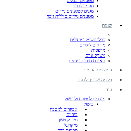
מטענים וכבלים
מעמד לרכב
מגנים לטלפונים ניידים
מטענים ניידים סוללות גיבוי
שונות
כבלי חשמל ומפצלים
מד חום לילדים
מדפסות
משקל אדם
תאורת חירום ופנסים
המוצרים החמים!
כל מה שצריך לדעת
עוד...
מוצרים למטבח ולבישול
בישול
אביזרים למטבח
כיריים
מיני קיטשן
מיקרוגל
מכונות ברד