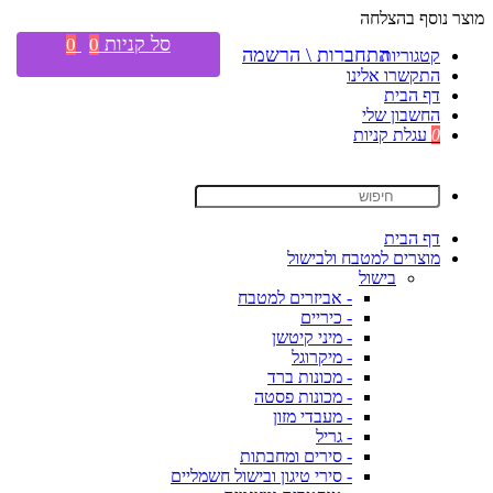
מוצר נוסף בהצלחה
סל קניות
0
0
התחברות \ הרשמה
קטגוריות
התקשרו אלינו
דף הבית
החשבון שלי
0
עגלת קניות
דף הבית
מוצרים למטבח ולבישול
בישול
- אביזרים למטבח
- כיריים
- מיני קיטשן
- מיקרוגל
- מכונות ברד
- מכונות פסטה
- מעבדי מזון
- גריל
- סירים ומחבתות
- סירי טיגון ובישול חשמליים