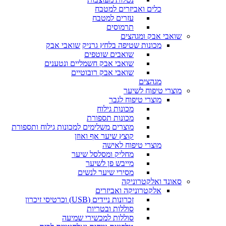
כלים ואביזרים למטבח
עזרים למטבח
תרמוסים
שואבי אבק ומגהצים
מכונות שטיפה בלחץ גרניק
שואבי אבק
שואבים שוטפים
שואבי אבק חשמליים ונטענים
שואבי אבק רובוטיים
מגהצים
מוצרי טיפוח לשיער
מוצרי טיפוח לגבר
מכונות גילוח
מכונות תספורת
מוצרים משלימים למכונות גילוח ותספורת
קוצץ שיער אף ואוזן
מוצרי טיפוח לאישה
מחליק ומסלסל שיער
מייבש פן לשיער
מסירי שיער לנשים
סאונד ואלקטרוניקה
אלקטרוניקה ואביזרים
זכרונות ניידים (USB) וכרטיסי זיכרון
סוללות ובטריות
סוללות למכשירי שמיעה