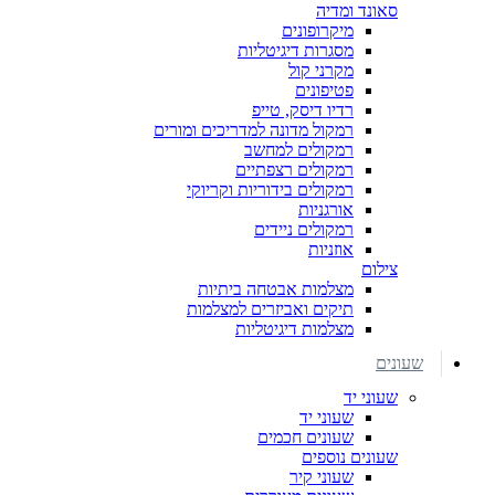
סאונד ומדיה
מיקרופונים
מסגרות דיגיטליות
מקרני קול
פטיפונים
רדיו דיסק, טייפ
רמקול מדונה למדריכים ומורים
רמקולים למחשב
רמקולים רצפתיים
רמקולים בידוריות וקריוקי
אורגניות
רמקולים ניידים
אוזניות
צילום
מצלמות אבטחה ביתיות
תיקים ואביזרים למצלמות
מצלמות דיגיטליות
שעונים
שעוני יד
שעוני יד
שעונים חכמים
שעונים נוספים
שעוני קיר