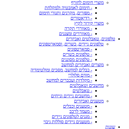
מוצרי חימום לחורף
- חימום לאמבטיה ולמקלחת
- מפזרים, מקרנים ותנורי חימום
- רדיאטורים
מוצרי קירור לקיץ
- מאווררי תקרה
- מאווררים ומצננים
טלפונים, טאבלטים ואביזרים
טלפונים ניידים, כשרים, וסמארטפונים
- סמארטפונים
- טלפונים כשרים
- טלפונים מסוננים
מוצרים ואביזרים למחשב
- כבלים למחשב, מסכים ומולטימדיה
- מודם סלולרי
- מקלדות ועכברים למחשב
מחשבים וטאבלטים
- טאבלטים
- מחשבים ניידים ונייחים
מטענים ואביזרים
- מטענים וכבלים
- מעמד לרכב
- מגנים לטלפונים ניידים
- מטענים ניידים סוללות גיבוי
שונות