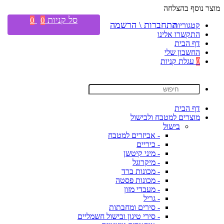
מוצר נוסף בהצלחה
סל קניות
0
0
התחברות \ הרשמה
קטגוריות
התקשרו אלינו
דף הבית
החשבון שלי
0
עגלת קניות
דף הבית
מוצרים למטבח ולבישול
בישול
- אביזרים למטבח
- כיריים
- מיני קיטשן
- מיקרוגל
- מכונות ברד
- מכונות פסטה
- מעבדי מזון
- גריל
- סירים ומחבתות
- סירי טיגון ובישול חשמליים