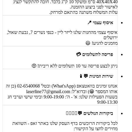
40X40X40 ס"מ ומשקל 10 ק"ג בלבד. חובה להתקשר לנציג
לאישור לפני ביצוע ההזמנה.
עלות המשלוח משתנה בהתאם למרחק.
איסוף עצמי 📍
איסוף עצמי מהחנות שלנו לייזר ליין - כנפי נשרים 7, גבעת שאול,
ירושלים
מוזמנים להגיע! 😃
פריסה לתשלומים 💳
ניתן לבצע פריסה עד 10 תשלומים ללא ריבית! 🤑
שירות וזמינות 💬📱
אנחנו זמינים בוואטצאפ (What'sApp) ובטל' 02-6540068 (כן זה
אותו המספר 😁) ובדוא"ל:
laserline77@gmail.com
בשעות הפעילות שלנו: א' - ה': 9:00-19:00 ובימי שישי וערבי חג
9:00-13:30
ביקורות הגולשים 💬🙋‍♀️🙋‍♂️
לכל ביקורות הרוכשים בדף העסק שלנו באתר זאפ - השוואת
מחירים לחצו על הקישור: