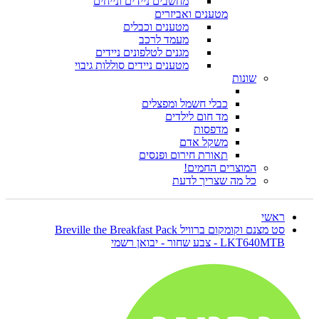
מחשבים ניידים ונייחים
מטענים ואביזרים
מטענים וכבלים
מעמד לרכב
מגנים לטלפונים ניידים
מטענים ניידים סוללות גיבוי
שונות
כבלי חשמל ומפצלים
מד חום לילדים
מדפסות
משקל אדם
תאורת חירום ופנסים
המוצרים החמים!
כל מה שצריך לדעת
ראשי
סט מצנם וקומקום ברוויל Breville the Breakfast Pack
LKT640MTB - צבע שחור - יבואן רשמי