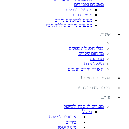
מטענים ואביזרים
מטענים וכבלים
מעמד לרכב
מגנים לטלפונים ניידים
מטענים ניידים סוללות גיבוי
שונות
כבלי חשמל ומפצלים
מד חום לילדים
מדפסות
משקל אדם
תאורת חירום ופנסים
המוצרים החמים!
כל מה שצריך לדעת
עוד...
מוצרים למטבח ולבישול
בישול
אביזרים למטבח
כיריים
מיני קיטשן