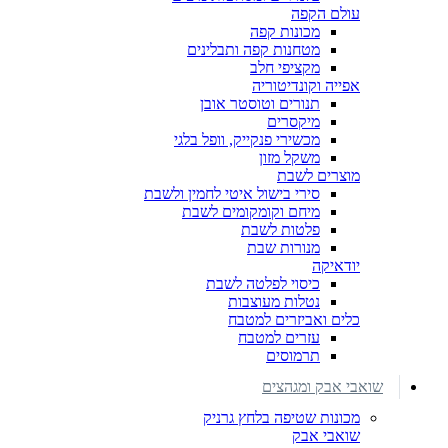
עולם הקפה
מכונות קפה
מטחנות קפה ותבלינים
מקציפי חלב
אפייה וקונדיטוריה
תנורים וטוסטר אובן
מיקסרים
מכשירי פנקייק, וופל בלגי
משקל מזון
מוצרים לשבת
סירי בישול איטי לחמין ולשבת
מיחם וקומקומים לשבת
פלטות לשבת
מנורות שבת
יודאיקה
כיסוי לפלטה לשבת
נטלות מעוצבות
כלים ואביזרים למטבח
עזרים למטבח
תרמוסים
שואבי אבק ומגהצים
מכונות שטיפה בלחץ גרניק
שואבי אבק