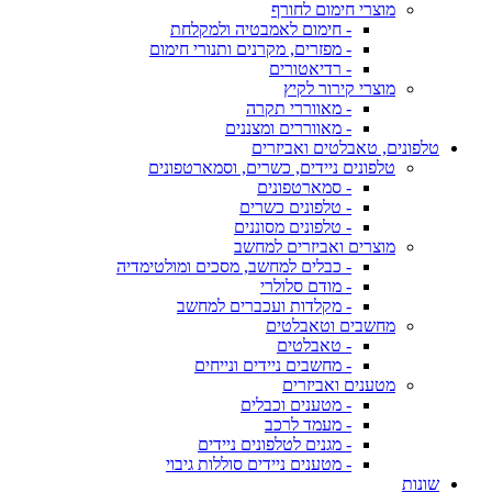
מוצרי חימום לחורף
- חימום לאמבטיה ולמקלחת
- מפזרים, מקרנים ותנורי חימום
- רדיאטורים
מוצרי קירור לקיץ
- מאווררי תקרה
- מאווררים ומצננים
טלפונים, טאבלטים ואביזרים
טלפונים ניידים, כשרים, וסמארטפונים
- סמארטפונים
- טלפונים כשרים
- טלפונים מסוננים
מוצרים ואביזרים למחשב
- כבלים למחשב, מסכים ומולטימדיה
- מודם סלולרי
- מקלדות ועכברים למחשב
מחשבים וטאבלטים
- טאבלטים
- מחשבים ניידים ונייחים
מטענים ואביזרים
- מטענים וכבלים
- מעמד לרכב
- מגנים לטלפונים ניידים
- מטענים ניידים סוללות גיבוי
שונות