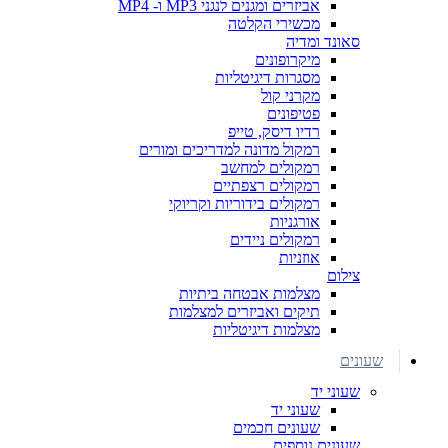
אביזרים ומגנים לנגני MP3 ו- MP4
מכשירי הקלטה
סאונד ומדיה
מיקרופונים
מסגרות דיגיטליות
מקרני קול
פטיפונים
רדיו דיסק, טייפ
רמקול מדונה למדריכים ומורים
רמקולים למחשב
רמקולים רצפתיים
רמקולים בידוריות וקריוקי
אורגניות
רמקולים ניידים
אוזניות
צילום
מצלמות אבטחה ביתיות
תיקים ואביזרים למצלמות
מצלמות דיגיטליות
שעונים
שעוני יד
שעוני יד
שעונים חכמים
שעונים נוספים