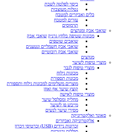
כיסוי לפלטה לשבת
נטלות מעוצבות
כלים ואביזרים למטבח
עזרים למטבח
תרמוסים
שואבי אבק ומגהצים
מכונות שטיפה בלחץ גרניק
שואבי אבק
שואבים שוטפים
שואבי אבק חשמליים ונטענים
שואבי אבק רובוטיים
מגהצים
מוצרי טיפוח לשיער
מוצרי טיפוח לגבר
מכונות גילוח
מכונות תספורת
מוצרים משלימים למכונות גילוח ותספורת
קוצץ שיער אף ואוזן
מוצרי טיפוח לאישה
מחליק ומסלסל שיער
מייבש פן לשיער
מסירי שיער לנשים
סאונד ואלקטרוניקה
אלקטרוניקה ואביזרים
זכרונות ניידים (USB) וכרטיסי זיכרון
סוללות ובטריות