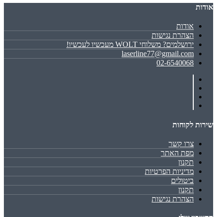
אודות
אודות
הצהרת נגישות
ירושלמים? משלוחי WOLT מעכשיו לעכשיו!
laserline77@gmail.com
02-6540068
שירות לקוחות
צרו קשר
מפת האתר
תקנון
מדיניות הפרטיות
ביטולים
תקנון
הצהרת נגישות