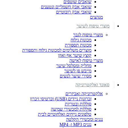
שואבים שוטפים
שואבי אבק חשמליים ונטענים
שואבי אבק רובוטיים
מגהצים
מוצרי טיפוח לשיער
מוצרי טיפוח לגבר
מכונות גילוח
מכונות תספורת
מוצרים משלימים למכונות גילוח ותספורת
קוצץ שיער אף ואוזן
מוצרי טיפוח לאישה
מחליק ומסלסל שיער
מייבש פן לשיער
מסירי שיער לנשים
סאונד ואלקטרוניקה
אלקטרוניקה ואביזרים
זכרונות ניידים (USB) וכרטיסי זיכרון
סוללות ובטריות
סוללות למכשירי שמיעה
טלפונים נייחים ואלחוטיים לבית
נגנים ומכשירי הקלטה
נגנים MP3 ו- MP4