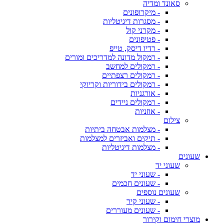
סאונד ומדיה
- מיקרופונים
- מסגרות דיגיטליות
- מקרני קול
- פטיפונים
- רדיו דיסק, טייפ
- רמקול מדונה למדריכים ומורים
- רמקולים למחשב
- רמקולים רצפתיים
- רמקולים בידוריות וקריוקי
- אורגניות
- רמקולים ניידים
- אוזניות
צילום
- מצלמות אבטחה ביתיות
- תיקים ואביזרים למצלמות
- מצלמות דיגיטליות
שעונים
שעוני יד
- שעוני יד
- שעונים חכמים
שעונים נוספים
- שעוני קיר
- שעונים מעוררים
מוצרי חימום וקירור