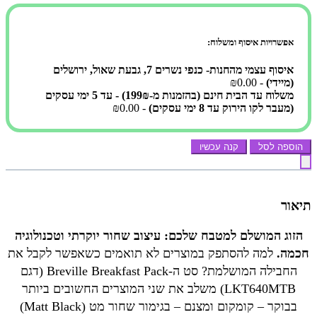
אפשרויות איסוף ומשלוח:
איסוף עצמי מהחנות- כנפי נשרים 7, גבעת שאול, ירושלים
(מיידי)
- ₪0.00
משלוח עד הבית חינם (בהזמנות מ-199₪) - עד 5 ימי עסקים
(מעבר לקו הירוק עד 8 ימי עסקים)
- ₪0.00
הוספה לסל
קנה עכשיו
תיאור
הזוג המושלם למטבח שלכם: עיצוב שחור יוקרתי וטכנולוגיה
חכמה.
למה להסתפק במוצרים לא תואמים כשאפשר לקבל את
החבילה המושלמת? סט ה-Breville Breakfast Pack (דגם
LKT640MTB) משלב את שני המוצרים החשובים ביותר
בבוקר – קומקום ומצנם – בגימור שחור מט (Matt Black)