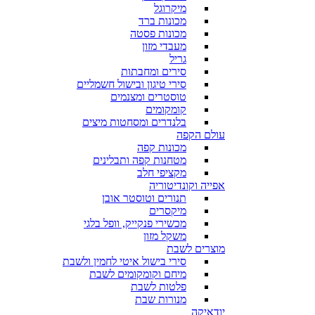
מיקרוגל
מכונות ברד
מכונות פסטה
מעבדי מזון
גריל
סירים ומחבתות
סירי טיגון ובישול חשמליים
טוסטרים ומצנמים
קומקומים
בלנדרים ומסחטות מיצים
עולם הקפה
מכונות קפה
מטחנות קפה ותבלינים
מקציפי חלב
אפייה וקונדיטוריה
תנורים וטוסטר אובן
מיקסרים
מכשירי פנקייק, וופל בלגי
משקל מזון
מוצרים לשבת
סירי בישול איטי לחמין ולשבת
מיחם וקומקומים לשבת
פלטות לשבת
מנורות שבת
יודאיקה