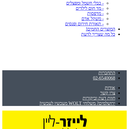
- כבלי חשמל ומפצלים
- מד חום לילדים
- מדפסות
- משקל אדם
- תאורת חירום ופנסים
המוצרים החמים!
כל מה שצריך לדעת
התחברות
02-6540068
אודות
צרו קשר
חוות דעת וביקורות
ירושלמים? משלוחי WOLT מעכשיו לעכשיו!