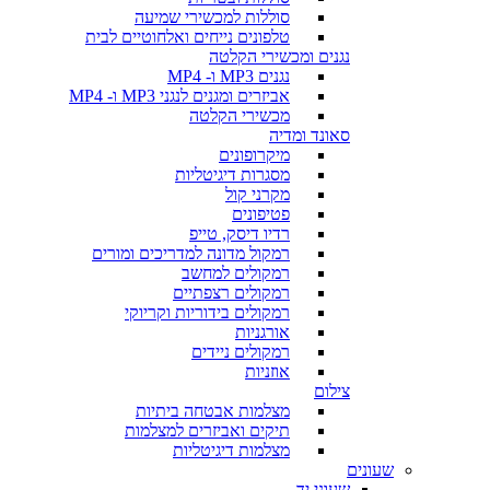
סוללות למכשירי שמיעה
טלפונים נייחים ואלחוטיים לבית
נגנים ומכשירי הקלטה
נגנים MP3 ו- MP4
אביזרים ומגנים לנגני MP3 ו- MP4
מכשירי הקלטה
סאונד ומדיה
מיקרופונים
מסגרות דיגיטליות
מקרני קול
פטיפונים
רדיו דיסק, טייפ
רמקול מדונה למדריכים ומורים
רמקולים למחשב
רמקולים רצפתיים
רמקולים בידוריות וקריוקי
אורגניות
רמקולים ניידים
אוזניות
צילום
מצלמות אבטחה ביתיות
תיקים ואביזרים למצלמות
מצלמות דיגיטליות
שעונים
שעוני יד