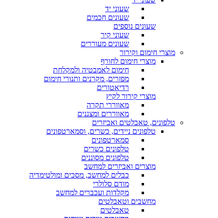
שעוני יד
שעונים חכמים
שעונים נוספים
שעוני קיר
שעונים מעוררים
מוצרי חימום וקירור
מוצרי חימום לחורף
חימום לאמבטיה ולמקלחת
מפזרים, מקרנים ותנורי חימום
רדיאטורים
מוצרי קירור לקיץ
מאווררי תקרה
מאווררים ומצננים
טלפונים, טאבלטים ואביזרים
טלפונים ניידים, כשרים, וסמארטפונים
סמארטפונים
טלפונים כשרים
טלפונים מסוננים
מוצרים ואביזרים למחשב
כבלים למחשב, מסכים ומולטימדיה
מודם סלולרי
מקלדות ועכברים למחשב
מחשבים וטאבלטים
טאבלטים