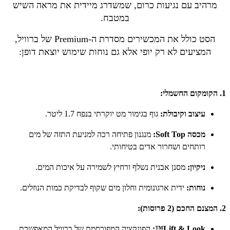
מרהיב עם נגיעות כרום, שמשדרג מיידית את מראה השיש
במטבח.
הסט כולל את המכשירים מסדרת ה-Premium של ברוויל,
המציעים לא רק יופי אלא גם נוחות שימוש יוצאת דופן:
1. הקומקום החשמלי:
עיצוב וקיבולת:
גוף בגימור מט יוקרתי בנפח 1.7 ליטר.
מכסה Soft Top:
מנגנון פתיחה רכה למניעת התזה של מים
רותחים ושחרור אדים בטיחותי.
ניקיון:
מסנן אבנית נשלף ורחיץ לשמירה על איכות המים.
נוחות:
ידית ארגונומית וחלון מים שקוף לבדיקת כמות הנוזלים.
2. המצנם החכם (2 פרוסות):
Lift & Look™:
הפונקציה המפורסמת של ברוויל המאפשרת