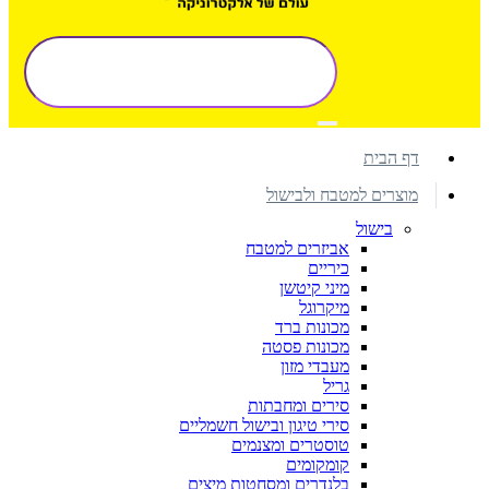
דף הבית
מוצרים למטבח ולבישול
בישול
אביזרים למטבח
כיריים
מיני קיטשן
מיקרוגל
מכונות ברד
מכונות פסטה
מעבדי מזון
גריל
סירים ומחבתות
סירי טיגון ובישול חשמליים
טוסטרים ומצנמים
קומקומים
בלנדרים ומסחטות מיצים