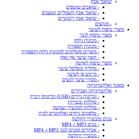
שואבי אבק
- שואבים שוטפים
- שואבי אבק חשמליים ונטענים
- שואבי אבק רובוטיים
- מגהצים
מוצרי טיפוח לשיער
מוצרי טיפוח לגבר
- מכונות גילוח
- מכונות תספורת
- מוצרים משלימים למכונות גילוח ותספורת
- קוצץ שיער אף ואוזן
מוצרי טיפוח לאישה
- מחליק ומסלסל שיער
- מייבש פן לשיער
- מסירי שיער לנשים
סאונד ואלקטרוניקה
אלקטרוניקה ואביזרים
- זכרונות ניידים (USB) וכרטיסי זיכרון
- סוללות ובטריות
- סוללות למכשירי שמיעה
- טלפונים נייחים ואלחוטיים לבית
נגנים ומכשירי הקלטה
- נגנים MP3 ו- MP4
- אביזרים ומגנים לנגני MP3 ו- MP4
- מכשירי הקלטה