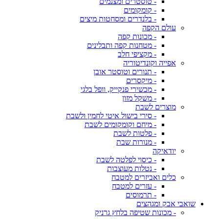
- טוסטרים ומצנמים
- קומקומים
- בלנדרים ומסחטות מיצים
עולם הקפה
- מכונות קפה
- מטחנות קפה ותבלינים
- מקציפי חלב
אפייה וקונדיטוריה
- תנורים וטוסטר אובן
- מיקסרים
- מכשירי פנקייק, וופל בלגי
- משקל מזון
מוצרים לשבת
- סירי בישול איטי לחמין ולשבת
- מיחם וקומקומים לשבת
- פלטות לשבת
- מנורות שבת
יודאיקה
- כיסוי לפלטה לשבת
- נטלות מעוצבות
כלים ואביזרים למטבח
- עזרים למטבח
- תרמוסים
שואבי אבק ומגהצים
- מכונות שטיפה בלחץ גרניק