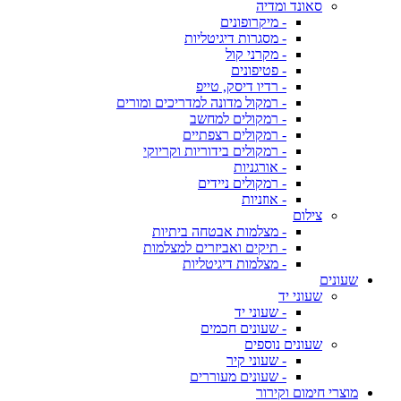
סאונד ומדיה
- מיקרופונים
- מסגרות דיגיטליות
- מקרני קול
- פטיפונים
- רדיו דיסק, טייפ
- רמקול מדונה למדריכים ומורים
- רמקולים למחשב
- רמקולים רצפתיים
- רמקולים בידוריות וקריוקי
- אורגניות
- רמקולים ניידים
- אוזניות
צילום
- מצלמות אבטחה ביתיות
- תיקים ואביזרים למצלמות
- מצלמות דיגיטליות
שעונים
שעוני יד
- שעוני יד
- שעונים חכמים
שעונים נוספים
- שעוני קיר
- שעונים מעוררים
מוצרי חימום וקירור