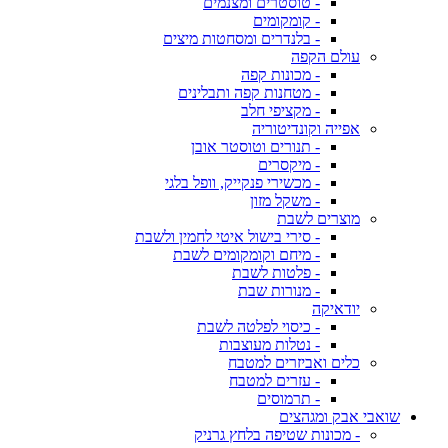
- טוסטרים ומצנמים
- קומקומים
- בלנדרים ומסחטות מיצים
עולם הקפה
- מכונות קפה
- מטחנות קפה ותבלינים
- מקציפי חלב
אפייה וקונדיטוריה
- תנורים וטוסטר אובן
- מיקסרים
- מכשירי פנקייק, וופל בלגי
- משקל מזון
מוצרים לשבת
- סירי בישול איטי לחמין ולשבת
- מיחם וקומקומים לשבת
- פלטות לשבת
- מנורות שבת
יודאיקה
- כיסוי לפלטה לשבת
- נטלות מעוצבות
כלים ואביזרים למטבח
- עזרים למטבח
- תרמוסים
שואבי אבק ומגהצים
- מכונות שטיפה בלחץ גרניק