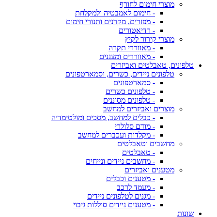
מוצרי חימום לחורף
- חימום לאמבטיה ולמקלחת
- מפזרים, מקרנים ותנורי חימום
- רדיאטורים
מוצרי קירור לקיץ
- מאווררי תקרה
- מאווררים ומצננים
טלפונים, טאבלטים ואביזרים
טלפונים ניידים, כשרים, וסמארטפונים
- סמארטפונים
- טלפונים כשרים
- טלפונים מסוננים
מוצרים ואביזרים למחשב
- כבלים למחשב, מסכים ומולטימדיה
- מודם סלולרי
- מקלדות ועכברים למחשב
מחשבים וטאבלטים
- טאבלטים
- מחשבים ניידים ונייחים
מטענים ואביזרים
- מטענים וכבלים
- מעמד לרכב
- מגנים לטלפונים ניידים
- מטענים ניידים סוללות גיבוי
שונות