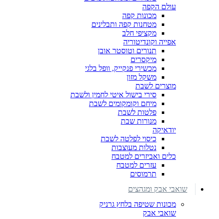
עולם הקפה
מכונות קפה
מטחנות קפה ותבלינים
מקציפי חלב
אפייה וקונדיטוריה
תנורים וטוסטר אובן
מיקסרים
מכשירי פנקייק, וופל בלגי
משקל מזון
מוצרים לשבת
סירי בישול איטי לחמין ולשבת
מיחם וקומקומים לשבת
פלטות לשבת
מנורות שבת
יודאיקה
כיסוי לפלטה לשבת
נטלות מעוצבות
כלים ואביזרים למטבח
עזרים למטבח
תרמוסים
שואבי אבק ומגהצים
מכונות שטיפה בלחץ גרניק
שואבי אבק