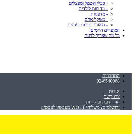
- כבלי חשמל ומפצלים
- מד חום לילדים
- מדפסות
- משקל אדם
- תאורת חירום ופנסים
המוצרים החמים!
כל מה שצריך לדעת
התחברות
02-6540068
אודות
צרו קשר
חוות דעת וביקורות
ירושלמים? משלוחי WOLT מעכשיו לעכשיו!