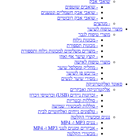
שואבי אבק
- שואבים שוטפים
- שואבי אבק חשמליים ונטענים
- שואבי אבק רובוטיים
- מגהצים
מוצרי טיפוח לשיער
מוצרי טיפוח לגבר
- מכונות גילוח
- מכונות תספורת
- מוצרים משלימים למכונות גילוח ותספורת
- קוצץ שיער אף ואוזן
מוצרי טיפוח לאישה
- מחליק ומסלסל שיער
- מייבש פן לשיער
- מסירי שיער לנשים
סאונד ואלקטרוניקה
אלקטרוניקה ואביזרים
- זכרונות ניידים (USB) וכרטיסי זיכרון
- סוללות ובטריות
- סוללות למכשירי שמיעה
- טלפונים נייחים ואלחוטיים לבית
נגנים ומכשירי הקלטה
- נגנים MP3 ו- MP4
- אביזרים ומגנים לנגני MP3 ו- MP4
- מכשירי הקלטה