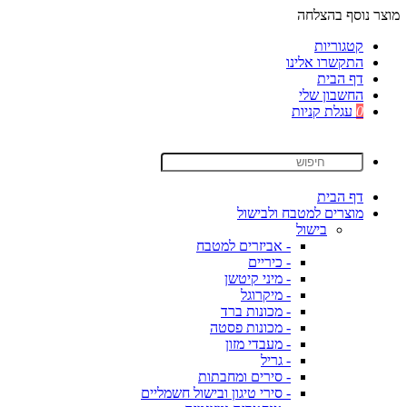
מוצר נוסף בהצלחה
קטגוריות
התקשרו אלינו
דף הבית
החשבון שלי
0
עגלת קניות
דף הבית
מוצרים למטבח ולבישול
בישול
- אביזרים למטבח
- כיריים
- מיני קיטשן
- מיקרוגל
- מכונות ברד
- מכונות פסטה
- מעבדי מזון
- גריל
- סירים ומחבתות
- סירי טיגון ובישול חשמליים