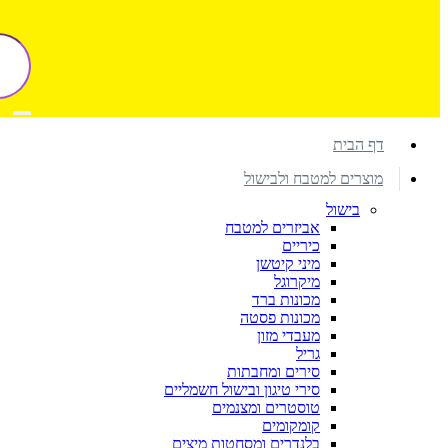
דף הבית
מוצרים למטבח ולבישול
בישול
אביזרים למטבח
כיריים
מיני קיטשן
מיקרוגל
מכונות ברד
מכונות פסטה
מעבדי מזון
גריל
סירים ומחבתות
סירי טיגון ובישול חשמליים
טוסטרים ומצנמים
קומקומים
בלנדרים ומסחטות מיצים