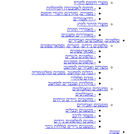
מוצרי חימום לחורף
- חימום לאמבטיה ולמקלחת
- מפזרים, מקרנים ותנורי חימום
- רדיאטורים
מוצרי קירור לקיץ
- מאווררי תקרה
- מאווררים ומצננים
טלפונים, טאבלטים ואביזרים
טלפונים ניידים, כשרים, וסמארטפונים
- סמארטפונים
- טלפונים כשרים
- טלפונים מסוננים
מוצרים ואביזרים למחשב
- כבלים למחשב, מסכים ומולטימדיה
- מודם סלולרי
- מקלדות ועכברים למחשב
מחשבים וטאבלטים
- טאבלטים
- מחשבים ניידים ונייחים
מטענים ואביזרים
- מטענים וכבלים
- מעמד לרכב
- מגנים לטלפונים ניידים
- מטענים ניידים סוללות גיבוי
שונות