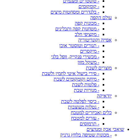
- טוסטרים ומצנמים
- קומקומים
- בלנדרים ומסחטות מיצים
עולם הקפה
- מכונות קפה
- מטחנות קפה ותבלינים
- מקציפי חלב
אפייה וקונדיטוריה
- תנורים וטוסטר אובן
- מיקסרים
- מכשירי פנקייק, וופל בלגי
- משקל מזון
מוצרים לשבת
- סירי בישול איטי לחמין ולשבת
- מיחם וקומקומים לשבת
- פלטות לשבת
- מנורות שבת
יודאיקה
- כיסוי לפלטה לשבת
- נטלות מעוצבות
כלים ואביזרים למטבח
- עזרים למטבח
- תרמוסים
שואבי אבק ומגהצים
- מכונות שטיפה בלחץ גרניק