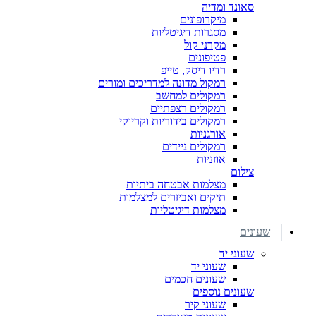
סאונד ומדיה
מיקרופונים
מסגרות דיגיטליות
מקרני קול
פטיפונים
רדיו דיסק, טייפ
רמקול מדונה למדריכים ומורים
רמקולים למחשב
רמקולים רצפתיים
רמקולים בידוריות וקריוקי
אורגניות
רמקולים ניידים
אוזניות
צילום
מצלמות אבטחה ביתיות
תיקים ואביזרים למצלמות
מצלמות דיגיטליות
שעונים
שעוני יד
שעוני יד
שעונים חכמים
שעונים נוספים
שעוני קיר