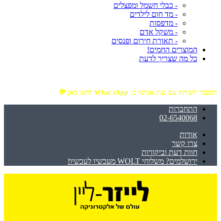
- כבלי חשמל ומפצלים
- מד חום לילדים
- מדפסות
- משקל אדם
- תאורת חירום ופנסים
המוצרים החמים!
כל מה שצריך לדעת
מזמינים באתר מ- ₪199 ומעלה - ומקבלים משלוח עד הבית חינם!
למעבר לשיחה עם נציג אנושי ב- What'sApp לחצו כאן 💬
התחברות
02-6540068
אודות
צרו קשר
חוות דעת וביקורות
ירושלמים? משלוחי WOLT מעכשיו לעכשיו!