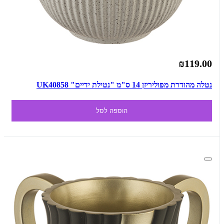
₪119.00
נטלה מהודרת מפוליריזן 14 ס"מ "נטילת ידיים" UK40858
הוספה לסל