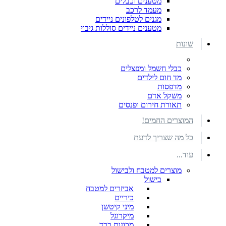
מטענים וכבלים
מעמד לרכב
מגנים לטלפונים ניידים
מטענים ניידים סוללות גיבוי
שונות
כבלי חשמל ומפצלים
מד חום לילדים
מדפסות
משקל אדם
תאורת חירום ופנסים
המוצרים החמים!
כל מה שצריך לדעת
עוד...
מוצרים למטבח ולבישול
בישול
אביזרים למטבח
כיריים
מיני קיטשן
מיקרוגל
מכונות ברד