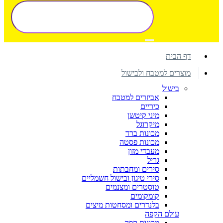
דף הבית
מוצרים למטבח ולבישול
בישול
אביזרים למטבח
כיריים
מיני קיטשן
מיקרוגל
מכונות ברד
מכונות פסטה
מעבדי מזון
גריל
סירים ומחבתות
סירי טיגון ובישול חשמליים
טוסטרים ומצנמים
קומקומים
בלנדרים ומסחטות מיצים
עולם הקפה
מכונות קפה