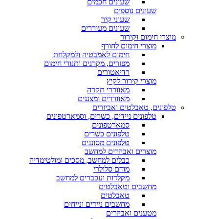
שעונים חכמים
שעונים נוספים
שעוני קיר
שעונים מעוררים
מוצרי חימום וקירור
מוצרי חימום לחורף
חימום לאמבטיה ולמקלחת
מפזרים, מקרנים ותנורי חימום
רדיאטורים
מוצרי קירור לקיץ
מאווררי תקרה
מאווררים ומצננים
טלפונים, טאבלטים ואביזרים
טלפונים ניידים, כשרים, וסמארטפונים
סמארטפונים
טלפונים כשרים
טלפונים מסוננים
מוצרים ואביזרים למחשב
כבלים למחשב, מסכים ומולטימדיה
מודם סלולרי
מקלדות ועכברים למחשב
מחשבים וטאבלטים
טאבלטים
מחשבים ניידים ונייחים
מטענים ואביזרים