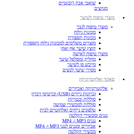
שואבי אבק רובוטיים
מגהצים
מוצרי טיפוח לשיער
מוצרי טיפוח לגבר
מכונות גילוח
מכונות תספורת
מוצרים משלימים למכונות גילוח ותספורת
קוצץ שיער אף ואוזן
מוצרי טיפוח לאישה
מחליק ומסלסל שיער
מייבש פן לשיער
מסירי שיער לנשים
סאונד ואלקטרוניקה
אלקטרוניקה ואביזרים
זכרונות ניידים (USB) וכרטיסי זיכרון
סוללות ובטריות
סוללות למכשירי שמיעה
טלפונים נייחים ואלחוטיים לבית
נגנים ומכשירי הקלטה
נגנים MP3 ו- MP4
אביזרים ומגנים לנגני MP3 ו- MP4
מכשירי הקלטה