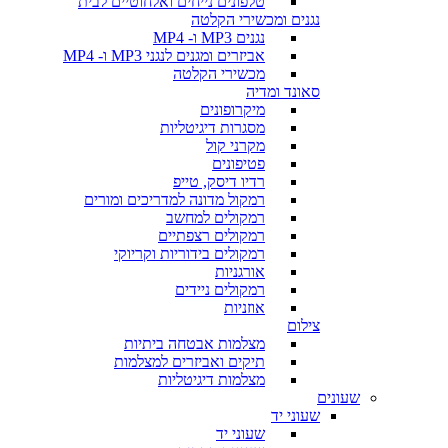
טלפונים נייחים ואלחוטיים לבית
נגנים ומכשירי הקלטה
נגנים MP3 ו- MP4
אביזרים ומגנים לנגני MP3 ו- MP4
מכשירי הקלטה
סאונד ומדיה
מיקרופונים
מסגרות דיגיטליות
מקרני קול
פטיפונים
רדיו דיסק, טייפ
רמקול מדונה למדריכים ומורים
רמקולים למחשב
רמקולים רצפתיים
רמקולים בידוריות וקריוקי
אורגניות
רמקולים ניידים
אוזניות
צילום
מצלמות אבטחה ביתיות
תיקים ואביזרים למצלמות
מצלמות דיגיטליות
שעונים
שעוני יד
שעוני יד