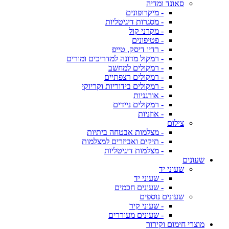
סאונד ומדיה
- מיקרופונים
- מסגרות דיגיטליות
- מקרני קול
- פטיפונים
- רדיו דיסק, טייפ
- רמקול מדונה למדריכים ומורים
- רמקולים למחשב
- רמקולים רצפתיים
- רמקולים בידוריות וקריוקי
- אורגניות
- רמקולים ניידים
- אוזניות
צילום
- מצלמות אבטחה ביתיות
- תיקים ואביזרים למצלמות
- מצלמות דיגיטליות
שעונים
שעוני יד
- שעוני יד
- שעונים חכמים
שעונים נוספים
- שעוני קיר
- שעונים מעוררים
מוצרי חימום וקירור