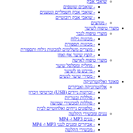
שואבי אבק
- שואבים שוטפים
- שואבי אבק חשמליים ונטענים
- שואבי אבק רובוטיים
- מגהצים
מוצרי טיפוח לשיער
מוצרי טיפוח לגבר
- מכונות גילוח
- מכונות תספורת
- מוצרים משלימים למכונות גילוח ותספורת
- קוצץ שיער אף ואוזן
מוצרי טיפוח לאישה
- מחליק ומסלסל שיער
- מייבש פן לשיער
- מסירי שיער לנשים
סאונד ואלקטרוניקה
אלקטרוניקה ואביזרים
- זכרונות ניידים (USB) וכרטיסי זיכרון
- סוללות ובטריות
- סוללות למכשירי שמיעה
- טלפונים נייחים ואלחוטיים לבית
נגנים ומכשירי הקלטה
- נגנים MP3 ו- MP4
- אביזרים ומגנים לנגני MP3 ו- MP4
- מכשירי הקלטה