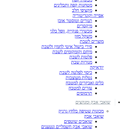
מטחנות קפה ותבלינים
מקציפי חלב
אפייה וקונדיטוריה
תנורים וטוסטר אובן
מיקסרים
מכשירי פנקייק, וופל בלגי
משקל מזון
מוצרים לשבת
סירי בישול איטי לחמין ולשבת
מיחם וקומקומים לשבת
פלטות לשבת
מנורות שבת
יודאיקה
כיסוי לפלטה לשבת
נטלות מעוצבות
כלים ואביזרים למטבח
עזרים למטבח
תרמוסים
שואבי אבק ומגהצים
מכונות שטיפה בלחץ גרניק
שואבי אבק
שואבים שוטפים
שואבי אבק חשמליים ונטענים