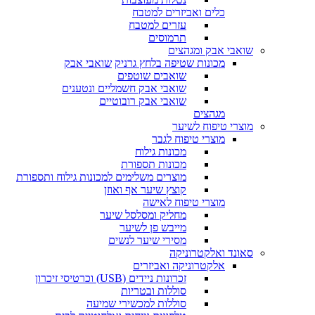
כלים ואביזרים למטבח
עזרים למטבח
תרמוסים
שואבי אבק ומגהצים
מכונות שטיפה בלחץ גרניק
שואבי אבק
שואבים שוטפים
שואבי אבק חשמליים ונטענים
שואבי אבק רובוטיים
מגהצים
מוצרי טיפוח לשיער
מוצרי טיפוח לגבר
מכונות גילוח
מכונות תספורת
מוצרים משלימים למכונות גילוח ותספורת
קוצץ שיער אף ואוזן
מוצרי טיפוח לאישה
מחליק ומסלסל שיער
מייבש פן לשיער
מסירי שיער לנשים
סאונד ואלקטרוניקה
אלקטרוניקה ואביזרים
זכרונות ניידים (USB) וכרטיסי זיכרון
סוללות ובטריות
סוללות למכשירי שמיעה