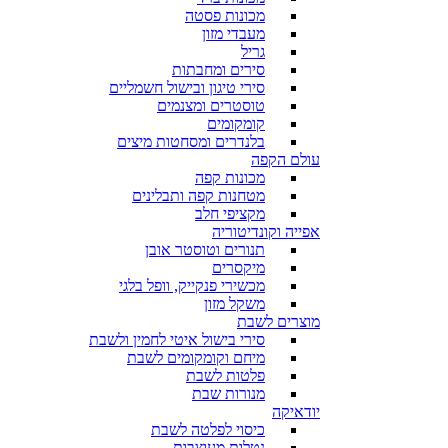
מכונות פסטה
מעבדי מזון
גריל
סירים ומחבתות
סירי טיגון ובישול חשמליים
טוסטרים ומצנמים
קומקומים
בלנדרים ומסחטות מיצים
עולם הקפה
מכונות קפה
מטחנות קפה ותבלינים
מקציפי חלב
אפייה וקונדיטוריה
תנורים וטוסטר אובן
מיקסרים
מכשירי פנקייק, וופל בלגי
משקל מזון
מוצרים לשבת
סירי בישול איטי לחמין ולשבת
מיחם וקומקומים לשבת
פלטות לשבת
מנורות שבת
יודאיקה
כיסוי לפלטה לשבת
נטלות מעוצבות