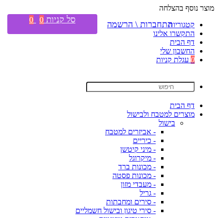
מוצר נוסף בהצלחה
סל קניות
0
0
התחברות \ הרשמה
קטגוריות
התקשרו אלינו
דף הבית
החשבון שלי
0
עגלת קניות
דף הבית
מוצרים למטבח ולבישול
בישול
- אביזרים למטבח
- כיריים
- מיני קיטשן
- מיקרוגל
- מכונות ברד
- מכונות פסטה
- מעבדי מזון
- גריל
- סירים ומחבתות
- סירי טיגון ובישול חשמליים