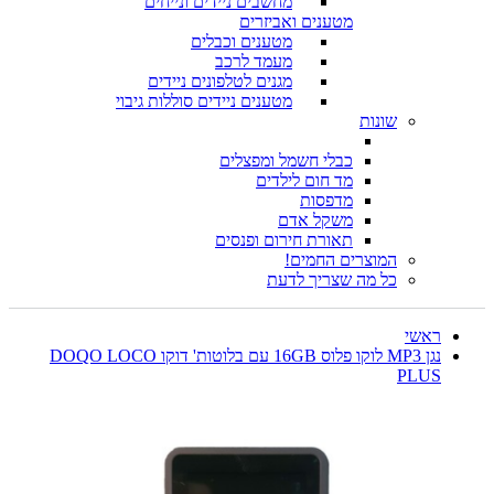
מחשבים ניידים ונייחים
מטענים ואביזרים
מטענים וכבלים
מעמד לרכב
מגנים לטלפונים ניידים
מטענים ניידים סוללות גיבוי
שונות
כבלי חשמל ומפצלים
מד חום לילדים
מדפסות
משקל אדם
תאורת חירום ופנסים
המוצרים החמים!
כל מה שצריך לדעת
ראשי
נגן MP3 לוקו פלוס 16GB עם בלוטות' דוקו DOQO LOCO
PLUS