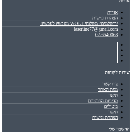
אודות
אודות
הצהרת נגישות
ירושלמים? משלוחי WOLT מעכשיו לעכשיו!
laserline77@gmail.com
02-6540068
שירות לקוחות
צרו קשר
מפת האתר
תקנון
מדיניות הפרטיות
ביטולים
תקנון
הצהרת נגישות
החשבון שלי