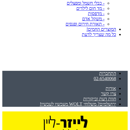
- כבלי חשמל ומפצלים
- מד חום לילדים
- מדפסות
- משקל אדם
- תאורת חירום ופנסים
המוצרים החמים!
כל מה שצריך לדעת
התחברות
02-6540068
אודות
צרו קשר
חוות דעת וביקורות
ירושלמים? משלוחי WOLT מעכשיו לעכשיו!