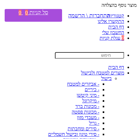
מוצר נוסף בהצלחה
סל קניות
0
0
התחברות \ הרשמה
קטגוריות
התקשרו אלינו
דף הבית
החשבון שלי
0
עגלת קניות
דף הבית
מוצרים למטבח ולבישול
בישול
- אביזרים למטבח
- כיריים
- מיני קיטשן
- מיקרוגל
- מכונות ברד
- מכונות פסטה
- מעבדי מזון
- גריל
- סירים ומחבתות
- סירי טיגון ובישול חשמליים