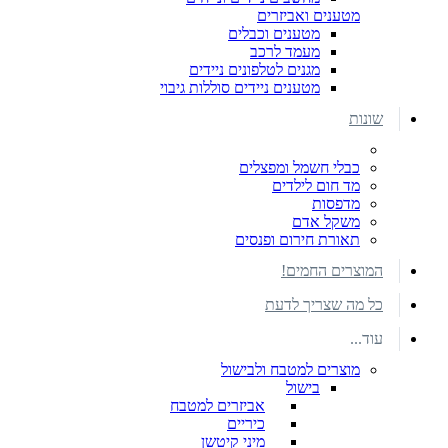
מטענים ואביזרים
מטענים וכבלים
מעמד לרכב
מגנים לטלפונים ניידים
מטענים ניידים סוללות גיבוי
שונות
כבלי חשמל ומפצלים
מד חום לילדים
מדפסות
משקל אדם
תאורת חירום ופנסים
המוצרים החמים!
כל מה שצריך לדעת
עוד...
מוצרים למטבח ולבישול
בישול
אביזרים למטבח
כיריים
מיני קיטשן