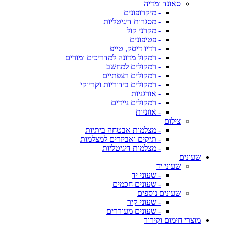
סאונד ומדיה
- מיקרופונים
- מסגרות דיגיטליות
- מקרני קול
- פטיפונים
- רדיו דיסק, טייפ
- רמקול מדונה למדריכים ומורים
- רמקולים למחשב
- רמקולים רצפתיים
- רמקולים בידוריות וקריוקי
- אורגניות
- רמקולים ניידים
- אוזניות
צילום
- מצלמות אבטחה ביתיות
- תיקים ואביזרים למצלמות
- מצלמות דיגיטליות
שעונים
שעוני יד
- שעוני יד
- שעונים חכמים
שעונים נוספים
- שעוני קיר
- שעונים מעוררים
מוצרי חימום וקירור