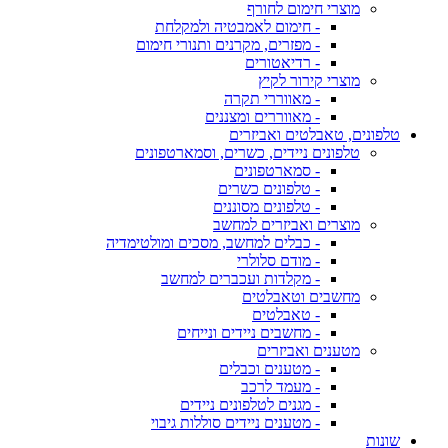
מוצרי חימום לחורף
- חימום לאמבטיה ולמקלחת
- מפזרים, מקרנים ותנורי חימום
- רדיאטורים
מוצרי קירור לקיץ
- מאווררי תקרה
- מאווררים ומצננים
טלפונים, טאבלטים ואביזרים
טלפונים ניידים, כשרים, וסמארטפונים
- סמארטפונים
- טלפונים כשרים
- טלפונים מסוננים
מוצרים ואביזרים למחשב
- כבלים למחשב, מסכים ומולטימדיה
- מודם סלולרי
- מקלדות ועכברים למחשב
מחשבים וטאבלטים
- טאבלטים
- מחשבים ניידים ונייחים
מטענים ואביזרים
- מטענים וכבלים
- מעמד לרכב
- מגנים לטלפונים ניידים
- מטענים ניידים סוללות גיבוי
שונות