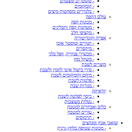
- טוסטרים ומצנמים
- קומקומים
- בלנדרים ומסחטות מיצים
עולם הקפה
- מכונות קפה
- מטחנות קפה ותבלינים
- מקציפי חלב
אפייה וקונדיטוריה
- תנורים וטוסטר אובן
- מיקסרים
- מכשירי פנקייק, וופל בלגי
- משקל מזון
מוצרים לשבת
- סירי בישול איטי לחמין ולשבת
- מיחם וקומקומים לשבת
- פלטות לשבת
- מנורות שבת
יודאיקה
- כיסוי לפלטה לשבת
- נטלות מעוצבות
כלים ואביזרים למטבח
- עזרים למטבח
- תרמוסים
שואבי אבק ומגהצים
- מכונות שטיפה בלחץ גרניק