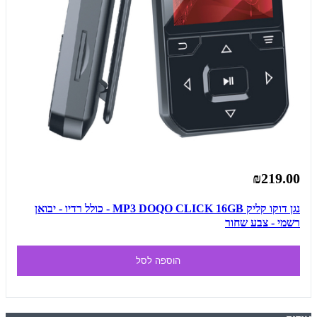
₪219.00
נגן דוקו קליק MP3 DOQO CLICK 16GB - כולל רדיו - יבואן
רשמי - צבע שחור
הוספה לסל