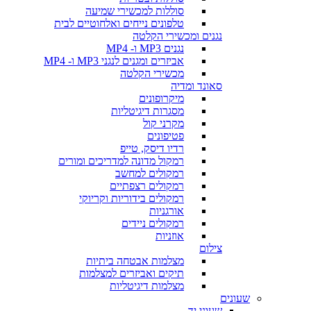
סוללות למכשירי שמיעה
טלפונים נייחים ואלחוטיים לבית
נגנים ומכשירי הקלטה
נגנים MP3 ו- MP4
אביזרים ומגנים לנגני MP3 ו- MP4
מכשירי הקלטה
סאונד ומדיה
מיקרופונים
מסגרות דיגיטליות
מקרני קול
פטיפונים
רדיו דיסק, טייפ
רמקול מדונה למדריכים ומורים
רמקולים למחשב
רמקולים רצפתיים
רמקולים בידוריות וקריוקי
אורגניות
רמקולים ניידים
אוזניות
צילום
מצלמות אבטחה ביתיות
תיקים ואביזרים למצלמות
מצלמות דיגיטליות
שעונים
שעוני יד