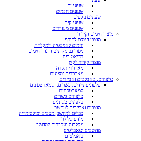
שעוני יד
שעונים חכמים
שעונים נוספים
שעוני קיר
שעונים מעוררים
מוצרי חימום וקירור
מוצרי חימום לחורף
חימום לאמבטיה ולמקלחת
מפזרים, מקרנים ותנורי חימום
רדיאטורים
מוצרי קירור לקיץ
מאווררי תקרה
מאווררים ומצננים
טלפונים, טאבלטים ואביזרים
טלפונים ניידים, כשרים, וסמארטפונים
סמארטפונים
טלפונים כשרים
טלפונים מסוננים
מוצרים ואביזרים למחשב
כבלים למחשב, מסכים ומולטימדיה
מודם סלולרי
מקלדות ועכברים למחשב
מחשבים וטאבלטים
טאבלטים