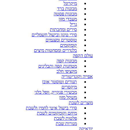
מיקרוגל
מכונות ברד
מכונות פסטה
מעבדי מזון
גריל
סירים ומחבתות
סירי טיגון ובישול חשמליים
טוסטרים ומצנמים
קומקומים
בלנדרים ומסחטות מיצים
עולם הקפה
מכונות קפה
מטחנות קפה ותבלינים
מקציפי חלב
אפייה וקונדיטוריה
תנורים וטוסטר אובן
מיקסרים
מכשירי פנקייק, וופל בלגי
משקל מזון
מוצרים לשבת
סירי בישול איטי לחמין ולשבת
מיחם וקומקומים לשבת
פלטות לשבת
מנורות שבת
יודאיקה