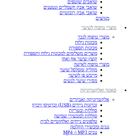
שואבים שוטפים
שואבי אבק חשמליים ונטענים
שואבי אבק רובוטיים
מגהצים
מוצרי טיפוח לשיער
מוצרי טיפוח לגבר
מכונות גילוח
מכונות תספורת
מוצרים משלימים למכונות גילוח ותספורת
קוצץ שיער אף ואוזן
מוצרי טיפוח לאישה
מחליק ומסלסל שיער
מייבש פן לשיער
מסירי שיער לנשים
סאונד ואלקטרוניקה
אלקטרוניקה ואביזרים
זכרונות ניידים (USB) וכרטיסי זיכרון
סוללות ובטריות
סוללות למכשירי שמיעה
טלפונים נייחים ואלחוטיים לבית
נגנים ומכשירי הקלטה
נגנים MP3 ו- MP4