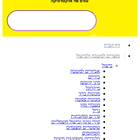
דף הבית
מוצרים למטבח ולבישול
בישול
אביזרים למטבח
כיריים
מיני קיטשן
מיקרוגל
מכונות ברד
מכונות פסטה
מעבדי מזון
גריל
סירים ומחבתות
סירי טיגון ובישול חשמליים
טוסטרים ומצנמים
קומקומים
בלנדרים ומסחטות מיצים