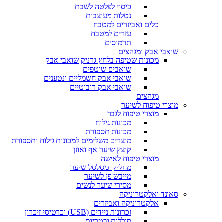
כיסוי לפלטה לשבת
נטלות מעוצבות
כלים ואביזרים למטבח
עזרים למטבח
תרמוסים
שואבי אבק ומגהצים
מכונות שטיפה בלחץ גרניק
שואבי אבק
שואבים שוטפים
שואבי אבק חשמליים ונטענים
שואבי אבק רובוטיים
מגהצים
מוצרי טיפוח לשיער
מוצרי טיפוח לגבר
מכונות גילוח
מכונות תספורת
מוצרים משלימים למכונות גילוח ותספורת
קוצץ שיער אף ואוזן
מוצרי טיפוח לאישה
מחליק ומסלסל שיער
מייבש פן לשיער
מסירי שיער לנשים
סאונד ואלקטרוניקה
אלקטרוניקה ואביזרים
זכרונות ניידים (USB) וכרטיסי זיכרון
סוללות ובטריות