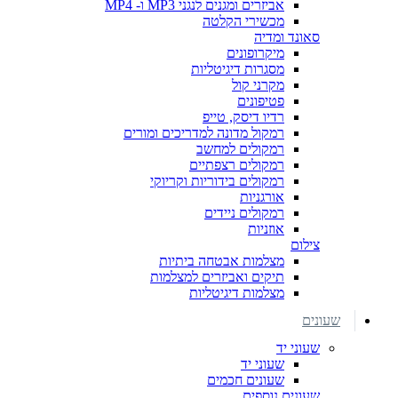
אביזרים ומגנים לנגני MP3 ו- MP4
מכשירי הקלטה
סאונד ומדיה
מיקרופונים
מסגרות דיגיטליות
מקרני קול
פטיפונים
רדיו דיסק, טייפ
רמקול מדונה למדריכים ומורים
רמקולים למחשב
רמקולים רצפתיים
רמקולים בידוריות וקריוקי
אורגניות
רמקולים ניידים
אוזניות
צילום
מצלמות אבטחה ביתיות
תיקים ואביזרים למצלמות
מצלמות דיגיטליות
שעונים
שעוני יד
שעוני יד
שעונים חכמים
שעונים נוספים