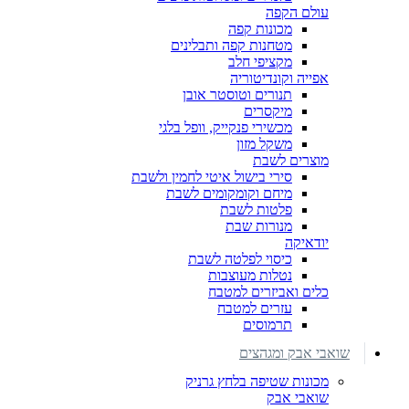
עולם הקפה
מכונות קפה
מטחנות קפה ותבלינים
מקציפי חלב
אפייה וקונדיטוריה
תנורים וטוסטר אובן
מיקסרים
מכשירי פנקייק, וופל בלגי
משקל מזון
מוצרים לשבת
סירי בישול איטי לחמין ולשבת
מיחם וקומקומים לשבת
פלטות לשבת
מנורות שבת
יודאיקה
כיסוי לפלטה לשבת
נטלות מעוצבות
כלים ואביזרים למטבח
עזרים למטבח
תרמוסים
שואבי אבק ומגהצים
מכונות שטיפה בלחץ גרניק
שואבי אבק