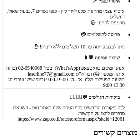
איסוף עצמי 📍
איסוף עצמי מהחנות שלנו לייזר ליין - כנפי נשרים 7, גבעת שאול,
ירושלים
מוזמנים להגיע! 😃
פריסה לתשלומים 💳
ניתן לבצע פריסה עד 10 תשלומים ללא ריבית! 🤑
שירות וזמינות 💬📱
אנחנו זמינים בוואטצאפ (What'sApp) ובטל' 02-6540068 (כן זה
אותו המספר 😁) ובדוא"ל:
laserline77@gmail.com
בשעות הפעילות שלנו: א' - ה': 9:00-19:00 ובימי שישי וערבי חג
9:00-13:30
ביקורות הגולשים 💬🙋‍♀️🙋‍♂️
לכל ביקורות הרוכשים בדף העסק שלנו באתר זאפ - השוואת
מחירים לחצו על הקישור:
https://www.zap.co.il/ratestoreform.aspx?siteid=12061
מוצרים קשורים