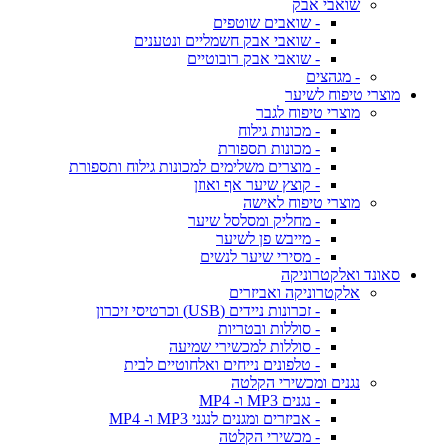
שואבי אבק
- שואבים שוטפים
- שואבי אבק חשמליים ונטענים
- שואבי אבק רובוטיים
- מגהצים
מוצרי טיפוח לשיער
מוצרי טיפוח לגבר
- מכונות גילוח
- מכונות תספורת
- מוצרים משלימים למכונות גילוח ותספורת
- קוצץ שיער אף ואוזן
מוצרי טיפוח לאישה
- מחליק ומסלסל שיער
- מייבש פן לשיער
- מסירי שיער לנשים
סאונד ואלקטרוניקה
אלקטרוניקה ואביזרים
- זכרונות ניידים (USB) וכרטיסי זיכרון
- סוללות ובטריות
- סוללות למכשירי שמיעה
- טלפונים נייחים ואלחוטיים לבית
נגנים ומכשירי הקלטה
- נגנים MP3 ו- MP4
- אביזרים ומגנים לנגני MP3 ו- MP4
- מכשירי הקלטה