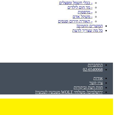
- כבלי חשמל ומפצלים
- מד חום לילדים
- מדפסות
- משקל אדם
- תאורת חירום ופנסים
המוצרים החמים!
כל מה שצריך לדעת
התחברות
02-6540068
אודות
צרו קשר
חוות דעת וביקורות
ירושלמים? משלוחי WOLT מעכשיו לעכשיו!