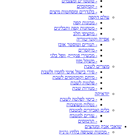
- טוסטרים ומצנמים
- קומקומים
- בלנדרים ומסחטות מיצים
עולם הקפה
- מכונות קפה
- מטחנות קפה ותבלינים
- מקציפי חלב
אפייה וקונדיטוריה
- תנורים וטוסטר אובן
- מיקסרים
- מכשירי פנקייק, וופל בלגי
- משקל מזון
מוצרים לשבת
- סירי בישול איטי לחמין ולשבת
- מיחם וקומקומים לשבת
- פלטות לשבת
- מנורות שבת
יודאיקה
- כיסוי לפלטה לשבת
- נטלות מעוצבות
כלים ואביזרים למטבח
- עזרים למטבח
- תרמוסים
שואבי אבק ומגהצים
- מכונות שטיפה בלחץ גרניק