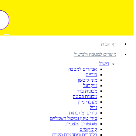
דף הבית
מוצרים למטבח ולבישול
בישול
אביזרים למטבח
כיריים
מיני קיטשן
מיקרוגל
מכונות ברד
מכונות פסטה
מעבדי מזון
גריל
סירים ומחבתות
סירי טיגון ובישול חשמליים
טוסטרים ומצנמים
קומקומים
בלנדרים ומסחטות מיצים