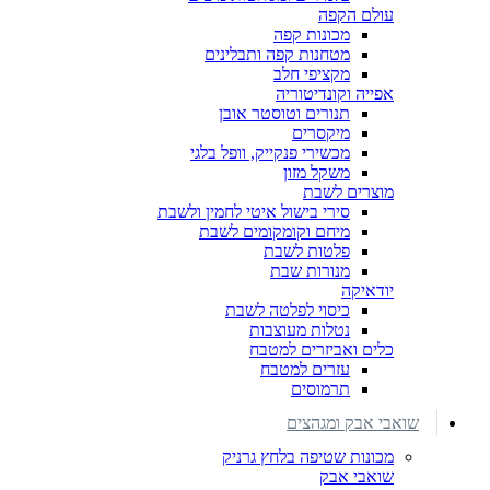
עולם הקפה
מכונות קפה
מטחנות קפה ותבלינים
מקציפי חלב
אפייה וקונדיטוריה
תנורים וטוסטר אובן
מיקסרים
מכשירי פנקייק, וופל בלגי
משקל מזון
מוצרים לשבת
סירי בישול איטי לחמין ולשבת
מיחם וקומקומים לשבת
פלטות לשבת
מנורות שבת
יודאיקה
כיסוי לפלטה לשבת
נטלות מעוצבות
כלים ואביזרים למטבח
עזרים למטבח
תרמוסים
שואבי אבק ומגהצים
מכונות שטיפה בלחץ גרניק
שואבי אבק