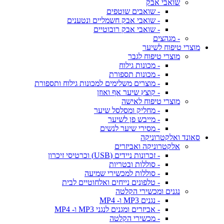
שואבי אבק
- שואבים שוטפים
- שואבי אבק חשמליים ונטענים
- שואבי אבק רובוטיים
- מגהצים
מוצרי טיפוח לשיער
מוצרי טיפוח לגבר
- מכונות גילוח
- מכונות תספורת
- מוצרים משלימים למכונות גילוח ותספורת
- קוצץ שיער אף ואוזן
מוצרי טיפוח לאישה
- מחליק ומסלסל שיער
- מייבש פן לשיער
- מסירי שיער לנשים
סאונד ואלקטרוניקה
אלקטרוניקה ואביזרים
- זכרונות ניידים (USB) וכרטיסי זיכרון
- סוללות ובטריות
- סוללות למכשירי שמיעה
- טלפונים נייחים ואלחוטיים לבית
נגנים ומכשירי הקלטה
- נגנים MP3 ו- MP4
- אביזרים ומגנים לנגני MP3 ו- MP4
- מכשירי הקלטה