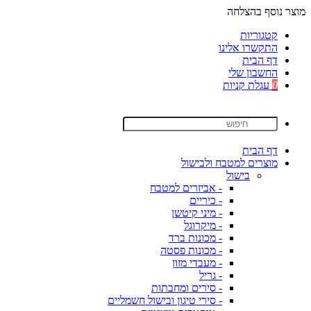
מוצר נוסף בהצלחה
קטגוריות
התקשרו אלינו
דף הבית
החשבון שלי
0
עגלת קניות
דף הבית
מוצרים למטבח ולבישול
בישול
- אביזרים למטבח
- כיריים
- מיני קיטשן
- מיקרוגל
- מכונות ברד
- מכונות פסטה
- מעבדי מזון
- גריל
- סירים ומחבתות
- סירי טיגון ובישול חשמליים