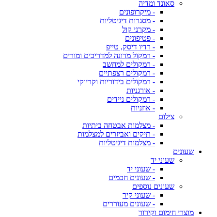
סאונד ומדיה
- מיקרופונים
- מסגרות דיגיטליות
- מקרני קול
- פטיפונים
- רדיו דיסק, טייפ
- רמקול מדונה למדריכים ומורים
- רמקולים למחשב
- רמקולים רצפתיים
- רמקולים בידוריות וקריוקי
- אורגניות
- רמקולים ניידים
- אוזניות
צילום
- מצלמות אבטחה ביתיות
- תיקים ואביזרים למצלמות
- מצלמות דיגיטליות
שעונים
שעוני יד
- שעוני יד
- שעונים חכמים
שעונים נוספים
- שעוני קיר
- שעונים מעוררים
מוצרי חימום וקירור