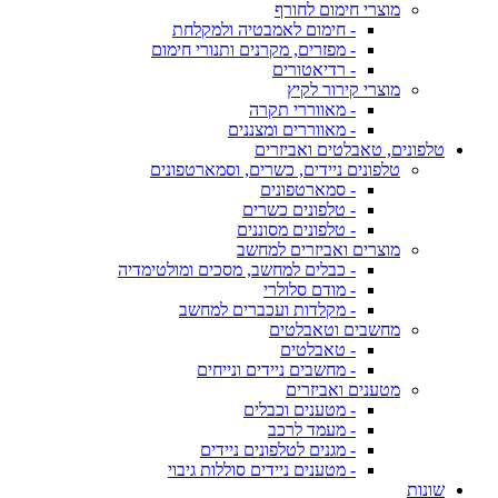
מוצרי חימום לחורף
- חימום לאמבטיה ולמקלחת
- מפזרים, מקרנים ותנורי חימום
- רדיאטורים
מוצרי קירור לקיץ
- מאווררי תקרה
- מאווררים ומצננים
טלפונים, טאבלטים ואביזרים
טלפונים ניידים, כשרים, וסמארטפונים
- סמארטפונים
- טלפונים כשרים
- טלפונים מסוננים
מוצרים ואביזרים למחשב
- כבלים למחשב, מסכים ומולטימדיה
- מודם סלולרי
- מקלדות ועכברים למחשב
מחשבים וטאבלטים
- טאבלטים
- מחשבים ניידים ונייחים
מטענים ואביזרים
- מטענים וכבלים
- מעמד לרכב
- מגנים לטלפונים ניידים
- מטענים ניידים סוללות גיבוי
שונות