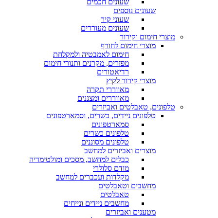
שעונים חכמים
שעונים נוספים
שעוני קיר
שעונים מעוררים
מוצרי חימום וקירור
מוצרי חימום לחורף
חימום לאמבטיה ולמקלחת
מפזרים, מקרנים ותנורי חימום
רדיאטורים
מוצרי קירור לקיץ
מאווררי תקרה
מאווררים ומצננים
טלפונים, טאבלטים ואביזרים
טלפונים ניידים, כשרים, וסמארטפונים
סמארטפונים
טלפונים כשרים
טלפונים מסוננים
מוצרים ואביזרים למחשב
כבלים למחשב, מסכים ומולטימדיה
מודם סלולרי
מקלדות ועכברים למחשב
מחשבים וטאבלטים
טאבלטים
מחשבים ניידים ונייחים
מטענים ואביזרים