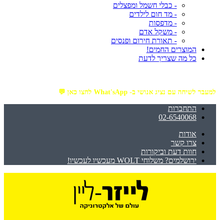
- כבלי חשמל ומפצלים
- מד חום לילדים
- מדפסות
- משקל אדם
- תאורת חירום ופנסים
המוצרים החמים!
כל מה שצריך לדעת
מזמינים באתר מ- ₪199 ומעלה - ומקבלים משלוח עד הבית חינם!
למעבר לשיחה עם נציג אנושי ב- What'sApp לחצו כאן 💬
התחברות
02-6540068
אודות
צרו קשר
חוות דעת וביקורות
ירושלמים? משלוחי WOLT מעכשיו לעכשיו!