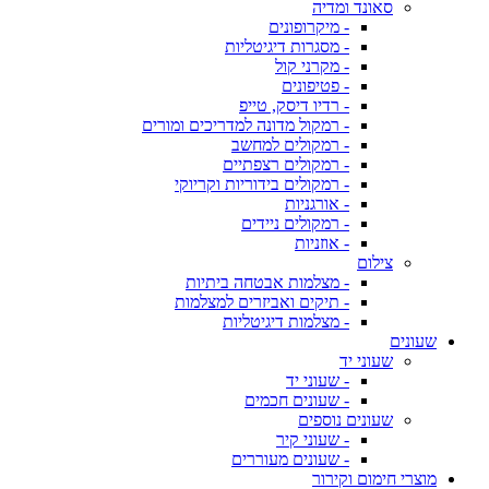
סאונד ומדיה
- מיקרופונים
- מסגרות דיגיטליות
- מקרני קול
- פטיפונים
- רדיו דיסק, טייפ
- רמקול מדונה למדריכים ומורים
- רמקולים למחשב
- רמקולים רצפתיים
- רמקולים בידוריות וקריוקי
- אורגניות
- רמקולים ניידים
- אוזניות
צילום
- מצלמות אבטחה ביתיות
- תיקים ואביזרים למצלמות
- מצלמות דיגיטליות
שעונים
שעוני יד
- שעוני יד
- שעונים חכמים
שעונים נוספים
- שעוני קיר
- שעונים מעוררים
מוצרי חימום וקירור