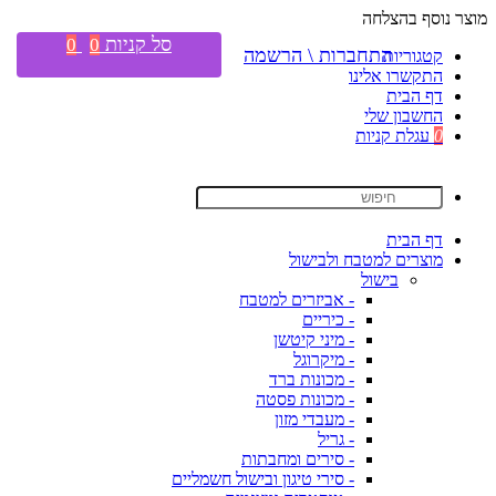
מוצר נוסף בהצלחה
סל קניות
0
0
התחברות \ הרשמה
קטגוריות
התקשרו אלינו
דף הבית
החשבון שלי
0
עגלת קניות
דף הבית
מוצרים למטבח ולבישול
בישול
- אביזרים למטבח
- כיריים
- מיני קיטשן
- מיקרוגל
- מכונות ברד
- מכונות פסטה
- מעבדי מזון
- גריל
- סירים ומחבתות
- סירי טיגון ובישול חשמליים