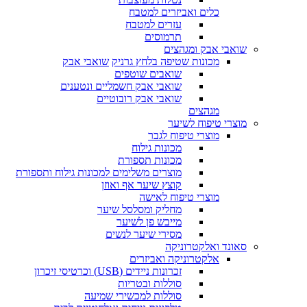
כלים ואביזרים למטבח
עזרים למטבח
תרמוסים
שואבי אבק ומגהצים
מכונות שטיפה בלחץ גרניק
שואבי אבק
שואבים שוטפים
שואבי אבק חשמליים ונטענים
שואבי אבק רובוטיים
מגהצים
מוצרי טיפוח לשיער
מוצרי טיפוח לגבר
מכונות גילוח
מכונות תספורת
מוצרים משלימים למכונות גילוח ותספורת
קוצץ שיער אף ואוזן
מוצרי טיפוח לאישה
מחליק ומסלסל שיער
מייבש פן לשיער
מסירי שיער לנשים
סאונד ואלקטרוניקה
אלקטרוניקה ואביזרים
זכרונות ניידים (USB) וכרטיסי זיכרון
סוללות ובטריות
סוללות למכשירי שמיעה