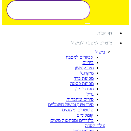
דף הבית
מוצרים למטבח ולבישול
בישול
אביזרים למטבח
כיריים
מיני קיטשן
מיקרוגל
מכונות ברד
מכונות פסטה
מעבדי מזון
גריל
סירים ומחבתות
סירי טיגון ובישול חשמליים
טוסטרים ומצנמים
קומקומים
בלנדרים ומסחטות מיצים
עולם הקפה
מכונות קפה