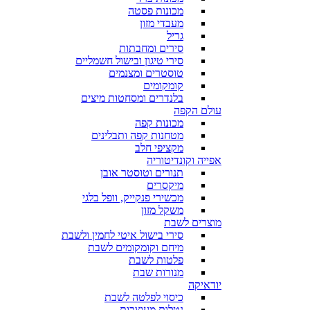
מכונות פסטה
מעבדי מזון
גריל
סירים ומחבתות
סירי טיגון ובישול חשמליים
טוסטרים ומצנמים
קומקומים
בלנדרים ומסחטות מיצים
עולם הקפה
מכונות קפה
מטחנות קפה ותבלינים
מקציפי חלב
אפייה וקונדיטוריה
תנורים וטוסטר אובן
מיקסרים
מכשירי פנקייק, וופל בלגי
משקל מזון
מוצרים לשבת
סירי בישול איטי לחמין ולשבת
מיחם וקומקומים לשבת
פלטות לשבת
מנורות שבת
יודאיקה
כיסוי לפלטה לשבת
נטלות מעוצבות