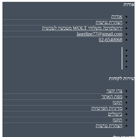
אודות
אודות
הצהרת נגישות
ירושלמים? משלוחי WOLT מעכשיו לעכשיו!
laserline77@gmail.com
02-6540068
שירות לקוחות
צרו קשר
מפת האתר
תקנון
מדיניות הפרטיות
ביטולים
תקנון
הצהרת נגישות