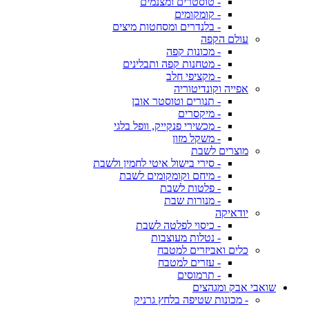
- טוסטרים ומצנמים
- קומקומים
- בלנדרים ומסחטות מיצים
עולם הקפה
- מכונות קפה
- מטחנות קפה ותבלינים
- מקציפי חלב
אפייה וקונדיטוריה
- תנורים וטוסטר אובן
- מיקסרים
- מכשירי פנקייק, וופל בלגי
- משקל מזון
מוצרים לשבת
- סירי בישול איטי לחמין ולשבת
- מיחם וקומקומים לשבת
- פלטות לשבת
- מנורות שבת
יודאיקה
- כיסוי לפלטה לשבת
- נטלות מעוצבות
כלים ואביזרים למטבח
- עזרים למטבח
- תרמוסים
שואבי אבק ומגהצים
- מכונות שטיפה בלחץ גרניק