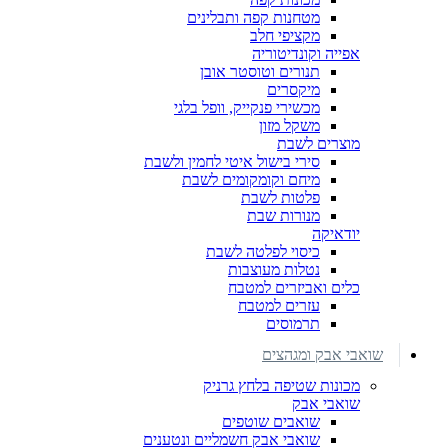
מטחנות קפה ותבלינים
מקציפי חלב
אפייה וקונדיטוריה
תנורים וטוסטר אובן
מיקסרים
מכשירי פנקייק, וופל בלגי
משקל מזון
מוצרים לשבת
סירי בישול איטי לחמין ולשבת
מיחם וקומקומים לשבת
פלטות לשבת
מנורות שבת
יודאיקה
כיסוי לפלטה לשבת
נטלות מעוצבות
כלים ואביזרים למטבח
עזרים למטבח
תרמוסים
שואבי אבק ומגהצים
מכונות שטיפה בלחץ גרניק
שואבי אבק
שואבים שוטפים
שואבי אבק חשמליים ונטענים