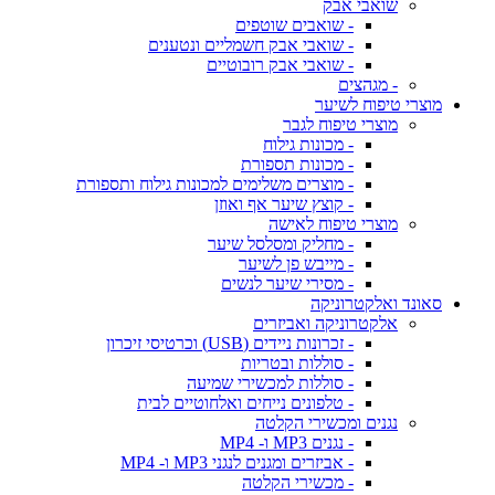
שואבי אבק
- שואבים שוטפים
- שואבי אבק חשמליים ונטענים
- שואבי אבק רובוטיים
- מגהצים
מוצרי טיפוח לשיער
מוצרי טיפוח לגבר
- מכונות גילוח
- מכונות תספורת
- מוצרים משלימים למכונות גילוח ותספורת
- קוצץ שיער אף ואוזן
מוצרי טיפוח לאישה
- מחליק ומסלסל שיער
- מייבש פן לשיער
- מסירי שיער לנשים
סאונד ואלקטרוניקה
אלקטרוניקה ואביזרים
- זכרונות ניידים (USB) וכרטיסי זיכרון
- סוללות ובטריות
- סוללות למכשירי שמיעה
- טלפונים נייחים ואלחוטיים לבית
נגנים ומכשירי הקלטה
- נגנים MP3 ו- MP4
- אביזרים ומגנים לנגני MP3 ו- MP4
- מכשירי הקלטה