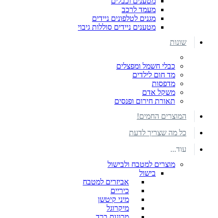
מטענים וכבלים
מעמד לרכב
מגנים לטלפונים ניידים
מטענים ניידים סוללות גיבוי
שונות
כבלי חשמל ומפצלים
מד חום לילדים
מדפסות
משקל אדם
תאורת חירום ופנסים
המוצרים החמים!
כל מה שצריך לדעת
עוד...
מוצרים למטבח ולבישול
בישול
אביזרים למטבח
כיריים
מיני קיטשן
מיקרוגל
מכונות ברד