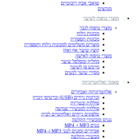
שואבי אבק רובוטיים
מגהצים
מוצרי טיפוח לשיער
מוצרי טיפוח לגבר
מכונות גילוח
מכונות תספורת
מוצרים משלימים למכונות גילוח ותספורת
קוצץ שיער אף ואוזן
מוצרי טיפוח לאישה
מחליק ומסלסל שיער
מייבש פן לשיער
מסירי שיער לנשים
סאונד ואלקטרוניקה
אלקטרוניקה ואביזרים
זכרונות ניידים (USB) וכרטיסי זיכרון
סוללות ובטריות
סוללות למכשירי שמיעה
טלפונים נייחים ואלחוטיים לבית
נגנים ומכשירי הקלטה
נגנים MP3 ו- MP4
אביזרים ומגנים לנגני MP3 ו- MP4
מכשירי הקלטה