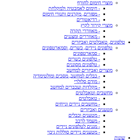
מוצרי חימום לחורף
- חימום לאמבטיה ולמקלחת
- מפזרים, מקרנים ותנורי חימום
- רדיאטורים
מוצרי קירור לקיץ
- מאווררי תקרה
- מאווררים ומצננים
טלפונים, טאבלטים ואביזרים
טלפונים ניידים, כשרים, וסמארטפונים
- סמארטפונים
- טלפונים כשרים
- טלפונים מסוננים
מוצרים ואביזרים למחשב
- כבלים למחשב, מסכים ומולטימדיה
- מודם סלולרי
- מקלדות ועכברים למחשב
מחשבים וטאבלטים
- טאבלטים
- מחשבים ניידים ונייחים
מטענים ואביזרים
- מטענים וכבלים
- מעמד לרכב
- מגנים לטלפונים ניידים
- מטענים ניידים סוללות גיבוי
שונות