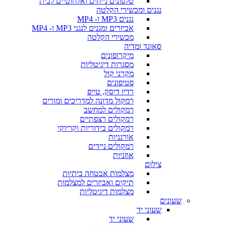
טלפונים נייחים ואלחוטיים לבית
נגנים ומכשירי הקלטה
נגנים MP3 ו- MP4
אביזרים ומגנים לנגני MP3 ו- MP4
מכשירי הקלטה
סאונד ומדיה
מיקרופונים
מסגרות דיגיטליות
מקרני קול
פטיפונים
רדיו דיסק, טייפ
רמקול מדונה למדריכים ומורים
רמקולים למחשב
רמקולים רצפתיים
רמקולים בידוריות וקריוקי
אורגניות
רמקולים ניידים
אוזניות
צילום
מצלמות אבטחה ביתיות
תיקים ואביזרים למצלמות
מצלמות דיגיטליות
שעונים
שעוני יד
שעוני יד