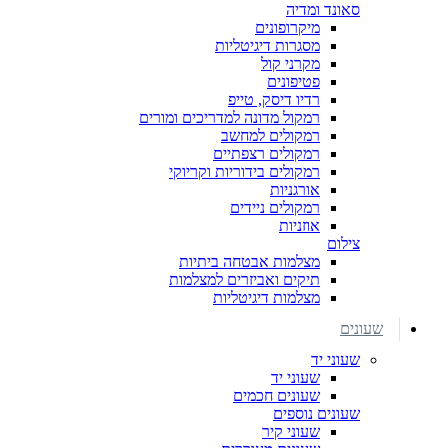
סאונד ומדיה
מיקרופונים
מסגרות דיגיטליות
מקרני קול
פטיפונים
רדיו דיסק, טייפ
רמקול מדונה למדריכים ומורים
רמקולים למחשב
רמקולים רצפתיים
רמקולים בידוריות וקריוקי
אורגניות
רמקולים ניידים
אוזניות
צילום
מצלמות אבטחה ביתיות
תיקים ואביזרים למצלמות
מצלמות דיגיטליות
שעונים
שעוני יד
שעוני יד
שעונים חכמים
שעונים נוספים
שעוני קיר