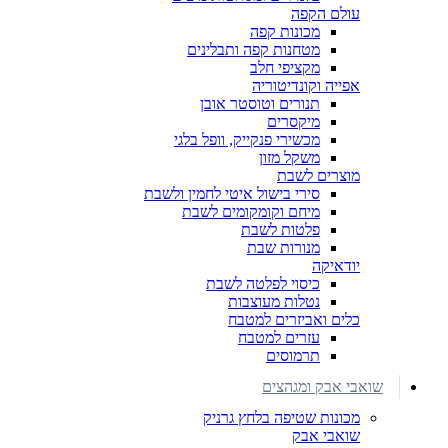
עולם הקפה
מכונות קפה
מטחנות קפה ותבלינים
מקציפי חלב
אפייה וקונדיטוריה
תנורים וטוסטר אובן
מיקסרים
מכשירי פנקייק, וופל בלגי
משקל מזון
מוצרים לשבת
סירי בישול איטי לחמין ולשבת
מיחם וקומקומים לשבת
פלטות לשבת
מנורות שבת
יודאיקה
כיסוי לפלטה לשבת
נטלות מעוצבות
כלים ואביזרים למטבח
עזרים למטבח
תרמוסים
שואבי אבק ומגהצים
מכונות שטיפה בלחץ גרניק
שואבי אבק