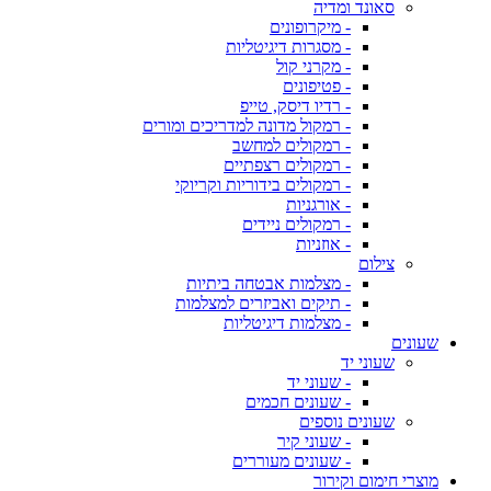
סאונד ומדיה
- מיקרופונים
- מסגרות דיגיטליות
- מקרני קול
- פטיפונים
- רדיו דיסק, טייפ
- רמקול מדונה למדריכים ומורים
- רמקולים למחשב
- רמקולים רצפתיים
- רמקולים בידוריות וקריוקי
- אורגניות
- רמקולים ניידים
- אוזניות
צילום
- מצלמות אבטחה ביתיות
- תיקים ואביזרים למצלמות
- מצלמות דיגיטליות
שעונים
שעוני יד
- שעוני יד
- שעונים חכמים
שעונים נוספים
- שעוני קיר
- שעונים מעוררים
מוצרי חימום וקירור