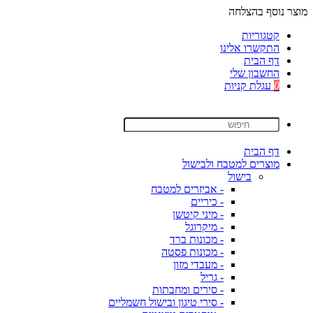
מוצר נוסף בהצלחה
קטגוריות
התקשרו אלינו
דף הבית
החשבון שלי
0
עגלת קניות
דף הבית
מוצרים למטבח ולבישול
בישול
- אביזרים למטבח
- כיריים
- מיני קיטשן
- מיקרוגל
- מכונות ברד
- מכונות פסטה
- מעבדי מזון
- גריל
- סירים ומחבתות
- סירי טיגון ובישול חשמליים