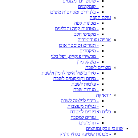
- טוסטרים ומצנמים
- קומקומים
- בלנדרים ומסחטות מיצים
עולם הקפה
- מכונות קפה
- מטחנות קפה ותבלינים
- מקציפי חלב
אפייה וקונדיטוריה
- תנורים וטוסטר אובן
- מיקסרים
- מכשירי פנקייק, וופל בלגי
- משקל מזון
מוצרים לשבת
- סירי בישול איטי לחמין ולשבת
- מיחם וקומקומים לשבת
- פלטות לשבת
- מנורות שבת
יודאיקה
- כיסוי לפלטה לשבת
- נטלות מעוצבות
כלים ואביזרים למטבח
- עזרים למטבח
- תרמוסים
שואבי אבק ומגהצים
- מכונות שטיפה בלחץ גרניק