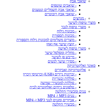
שואבי אבק
- שואבים שוטפים
- שואבי אבק חשמליים ונטענים
- שואבי אבק רובוטיים
- מגהצים
מוצרי טיפוח לשיער
מוצרי טיפוח לגבר
- מכונות גילוח
- מכונות תספורת
- מוצרים משלימים למכונות גילוח ותספורת
- קוצץ שיער אף ואוזן
מוצרי טיפוח לאישה
- מחליק ומסלסל שיער
- מייבש פן לשיער
- מסירי שיער לנשים
סאונד ואלקטרוניקה
אלקטרוניקה ואביזרים
- זכרונות ניידים (USB) וכרטיסי זיכרון
- סוללות ובטריות
- סוללות למכשירי שמיעה
- טלפונים נייחים ואלחוטיים לבית
נגנים ומכשירי הקלטה
- נגנים MP3 ו- MP4
- אביזרים ומגנים לנגני MP3 ו- MP4
- מכשירי הקלטה