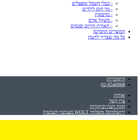
- כבלי חשמל ומפצלים
- מד חום לילדים
- מדפסות
- משקל אדם
- תאורת חירום ופנסים
המוצרים החמים!
כל מה שצריך לדעת
התחברות
02-6540068
אודות
צרו קשר
חוות דעת וביקורות
ירושלמים? משלוחי WOLT מעכשיו לעכשיו!