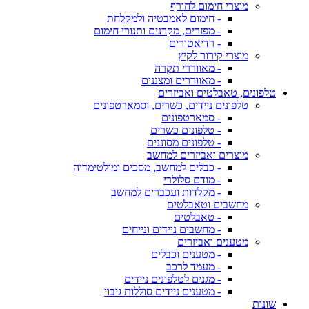
מוצרי חימום לחורף
- חימום לאמבטיה ולמקלחת
- מפזרים, מקרנים ותנורי חימום
- רדיאטורים
מוצרי קירור לקיץ
- מאווררי תקרה
- מאווררים ומצננים
טלפונים, טאבלטים ואביזרים
טלפונים ניידים, כשרים, וסמארטפונים
- סמארטפונים
- טלפונים כשרים
- טלפונים מסוננים
מוצרים ואביזרים למחשב
- כבלים למחשב, מסכים ומולטימדיה
- מודם סלולרי
- מקלדות ועכברים למחשב
מחשבים וטאבלטים
- טאבלטים
- מחשבים ניידים ונייחים
מטענים ואביזרים
- מטענים וכבלים
- מעמד לרכב
- מגנים לטלפונים ניידים
- מטענים ניידים סוללות גיבוי
שונות