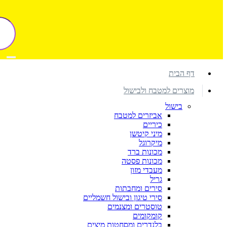
דף הבית
מוצרים למטבח ולבישול
בישול
אביזרים למטבח
כיריים
מיני קיטשן
מיקרוגל
מכונות ברד
מכונות פסטה
מעבדי מזון
גריל
סירים ומחבתות
סירי טיגון ובישול חשמליים
טוסטרים ומצנמים
קומקומים
בלנדרים ומסחטות מיצים