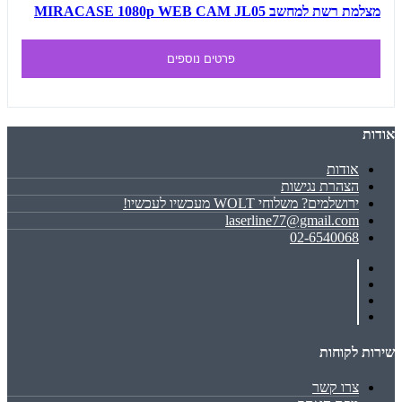
מצלמת רשת למחשב MIRACASE 1080p WEB CAM JL05
פרטים נוספים
אודות
אודות
הצהרת נגישות
ירושלמים? משלוחי WOLT מעכשיו לעכשיו!
laserline77@gmail.com
02-6540068
שירות לקוחות
צרו קשר