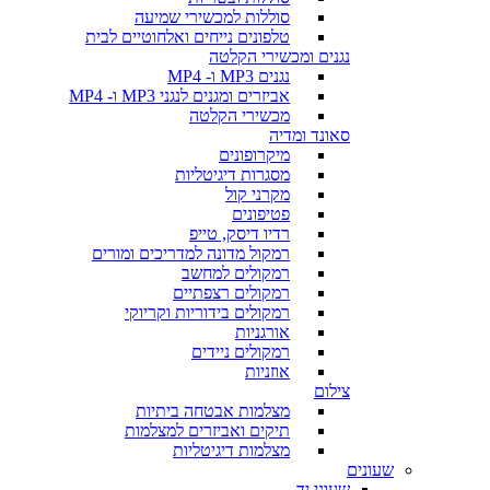
סוללות למכשירי שמיעה
טלפונים נייחים ואלחוטיים לבית
נגנים ומכשירי הקלטה
נגנים MP3 ו- MP4
אביזרים ומגנים לנגני MP3 ו- MP4
מכשירי הקלטה
סאונד ומדיה
מיקרופונים
מסגרות דיגיטליות
מקרני קול
פטיפונים
רדיו דיסק, טייפ
רמקול מדונה למדריכים ומורים
רמקולים למחשב
רמקולים רצפתיים
רמקולים בידוריות וקריוקי
אורגניות
רמקולים ניידים
אוזניות
צילום
מצלמות אבטחה ביתיות
תיקים ואביזרים למצלמות
מצלמות דיגיטליות
שעונים
שעוני יד