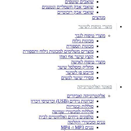
שואבים שוטפים
שואבי אבק חשמליים ונטענים
שואבי אבק רובוטיים
מגהצים
מוצרי טיפוח לשיער
מוצרי טיפוח לגבר
מכונות גילוח
מכונות תספורת
מוצרים משלימים למכונות גילוח ותספורת
קוצץ שיער אף ואוזן
מוצרי טיפוח לאישה
מחליק ומסלסל שיער
מייבש פן לשיער
מסירי שיער לנשים
סאונד ואלקטרוניקה
אלקטרוניקה ואביזרים
זכרונות ניידים (USB) וכרטיסי זיכרון
סוללות ובטריות
סוללות למכשירי שמיעה
טלפונים נייחים ואלחוטיים לבית
נגנים ומכשירי הקלטה
נגנים MP3 ו- MP4