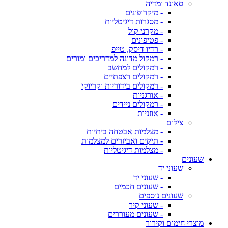
סאונד ומדיה
- מיקרופונים
- מסגרות דיגיטליות
- מקרני קול
- פטיפונים
- רדיו דיסק, טייפ
- רמקול מדונה למדריכים ומורים
- רמקולים למחשב
- רמקולים רצפתיים
- רמקולים בידוריות וקריוקי
- אורגניות
- רמקולים ניידים
- אוזניות
צילום
- מצלמות אבטחה ביתיות
- תיקים ואביזרים למצלמות
- מצלמות דיגיטליות
שעונים
שעוני יד
- שעוני יד
- שעונים חכמים
שעונים נוספים
- שעוני קיר
- שעונים מעוררים
מוצרי חימום וקירור