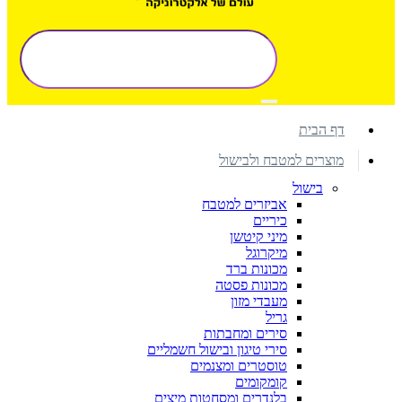
דף הבית
מוצרים למטבח ולבישול
בישול
אביזרים למטבח
כיריים
מיני קיטשן
מיקרוגל
מכונות ברד
מכונות פסטה
מעבדי מזון
גריל
סירים ומחבתות
סירי טיגון ובישול חשמליים
טוסטרים ומצנמים
קומקומים
בלנדרים ומסחטות מיצים