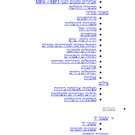
אביזרים ומגנים לנגני MP3 ו- MP4
מכשירי הקלטה
סאונד ומדיה
מיקרופונים
מסגרות דיגיטליות
מקרני קול
פטיפונים
רדיו דיסק, טייפ
רמקול מדונה למדריכים ומורים
רמקולים למחשב
רמקולים רצפתיים
רמקולים בידוריות וקריוקי
אורגניות
רמקולים ניידים
אוזניות
צילום
מצלמות אבטחה ביתיות
תיקים ואביזרים למצלמות
מצלמות דיגיטליות
שעונים
שעוני יד
שעוני יד
שעונים חכמים
שעונים נוספים