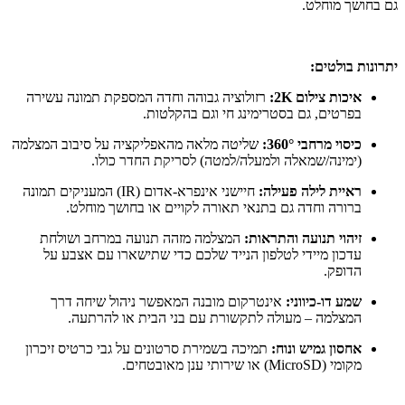
גם בחושך מוחלט.
יתרונות בולטים:
איכות צילום 2K:
רזולוציה גבוהה וחדה המספקת תמונה עשירה
בפרטים, גם בסטרימינג חי וגם בהקלטות.
כיסוי מרחבי 360°:
שליטה מלאה מהאפליקציה על סיבוב המצלמה
(ימינה/שמאלה ולמעלה/למטה) לסריקת החדר כולו.
ראיית לילה פעילה:
חיישני אינפרא-אדום (IR) המעניקים תמונה
ברורה וחדה גם בתנאי תאורה לקויים או בחושך מוחלט.
זיהוי תנועה והתראות:
המצלמה מזהה תנועה במרחב ושולחת
עדכון מיידי לטלפון הנייד שלכם כדי שתישארו עם אצבע על
הדופק.
שמע דו-כיווני:
אינטרקום מובנה המאפשר ניהול שיחה דרך
המצלמה – מעולה לתקשורת עם בני הבית או להרתעה.
אחסון גמיש ונוח:
תמיכה בשמירת סרטונים על גבי כרטיס זיכרון
מקומי (MicroSD) או שירותי ענן מאובטחים.