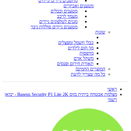
מחשבים ניידים ונייחים
מטענים ואביזרים
מטענים וכבלים
מעמד לרכב
מגנים לטלפונים ניידים
מטענים ניידים סוללות גיבוי
שונות
כבלי חשמל ומפצלים
מד חום לילדים
מדפסות
משקל אדם
תאורת חירום ופנסים
המוצרים החמים!
כל מה שצריך לדעת
ראשי
מצלמת אבטחה ביתית בזוס Baseus Security P1 Lite 2K - יבואן
רשמי