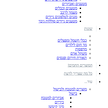
מטענים ואביזרים
מטענים וכבלים
מעמד לרכב
מגנים לטלפונים ניידים
מטענים ניידים סוללות גיבוי
שונות
כבלי חשמל ומפצלים
מד חום לילדים
מדפסות
משקל אדם
תאורת חירום ופנסים
המוצרים החמים!
כל מה שצריך לדעת
עוד...
מוצרים למטבח ולבישול
בישול
אביזרים למטבח
כיריים
מיני קיטשן