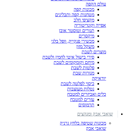
עולם הקפה
מכונות קפה
מטחנות קפה ותבלינים
מקציפי חלב
אפייה וקונדיטוריה
תנורים וטוסטר אובן
מיקסרים
מכשירי פנקייק, וופל בלגי
משקל מזון
מוצרים לשבת
סירי בישול איטי לחמין ולשבת
מיחם וקומקומים לשבת
פלטות לשבת
מנורות שבת
יודאיקה
כיסוי לפלטה לשבת
נטלות מעוצבות
כלים ואביזרים למטבח
עזרים למטבח
תרמוסים
שואבי אבק ומגהצים
מכונות שטיפה בלחץ גרניק
שואבי אבק