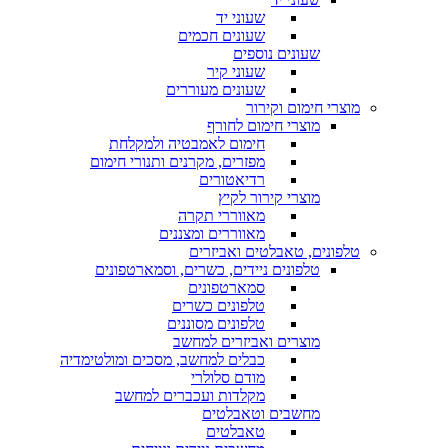
שעוני יד
שעונים חכמים
שעונים נוספים
שעוני קיר
שעונים מעוררים
מוצרי חימום וקירור
מוצרי חימום לחורף
חימום לאמבטיה ולמקלחת
מפזרים, מקרנים ותנורי חימום
רדיאטורים
מוצרי קירור לקיץ
מאווררי תקרה
מאווררים ומצננים
טלפונים, טאבלטים ואביזרים
טלפונים ניידים, כשרים, וסמארטפונים
סמארטפונים
טלפונים כשרים
טלפונים מסוננים
מוצרים ואביזרים למחשב
כבלים למחשב, מסכים ומולטימדיה
מודם סלולרי
מקלדות ועכברים למחשב
מחשבים וטאבלטים
טאבלטים