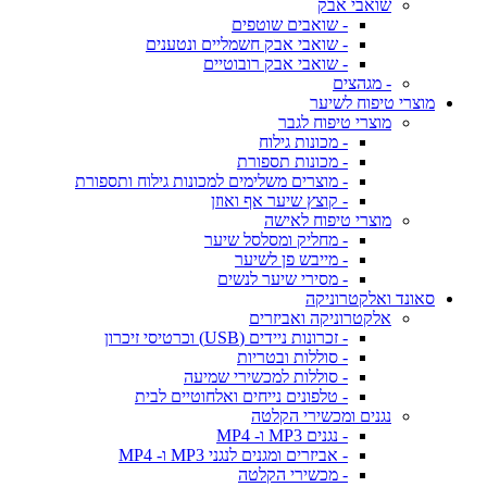
שואבי אבק
- שואבים שוטפים
- שואבי אבק חשמליים ונטענים
- שואבי אבק רובוטיים
- מגהצים
מוצרי טיפוח לשיער
מוצרי טיפוח לגבר
- מכונות גילוח
- מכונות תספורת
- מוצרים משלימים למכונות גילוח ותספורת
- קוצץ שיער אף ואוזן
מוצרי טיפוח לאישה
- מחליק ומסלסל שיער
- מייבש פן לשיער
- מסירי שיער לנשים
סאונד ואלקטרוניקה
אלקטרוניקה ואביזרים
- זכרונות ניידים (USB) וכרטיסי זיכרון
- סוללות ובטריות
- סוללות למכשירי שמיעה
- טלפונים נייחים ואלחוטיים לבית
נגנים ומכשירי הקלטה
- נגנים MP3 ו- MP4
- אביזרים ומגנים לנגני MP3 ו- MP4
- מכשירי הקלטה