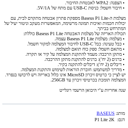
•
הצפנה: WPA2 לאבטחת החיבור.
•
חיבור חשמל: כניסת USB-C עם מתח של 5V/1A.
מצלמת ה-Baseus P1 Lite מספקת פתרון אבטחה מתקדם לבית, עם
יכולות חכמות ואיכות תמונה מרשימה, המאפשרות מעקב וניטור יעיל של
המתרחש בביתך.
תכולת האריזה של מצלמת האבטחה Baseus P1 Lite כוללת:
•
מצלמה: מצלמת Baseus P1 Lite עצמה.
•
כבל טעינה: כבל USB-C לחיבור המצלמה למקור חשמל.
•
מתאם חשמל: ספק כוח תואם למצלמה.
•
מתקן הרכבה: מעמד להתקנת המצלמה על קיר או תקרה.
•
ברגים (2 יח’): ברגים להתקנת מתקן ההרכבה.
•
דיבלים (2 יח’): דיבלים להתקנה בקיר.
•
מדריך למשתמש: חוברת הוראות לשימוש והתקנת המצלמה.
יש לציין כי כרטיס זיכרון MicroSD אינו כלול באריזה ויש לרכושו בנפרד.
המצלמה תומכת בכרטיסי זיכרון עד 256GB.
שנה אחריות ע"י היבואן הרשמי רונלייט
מותג:
BASEUS
דגם:
P1 Lite 2K