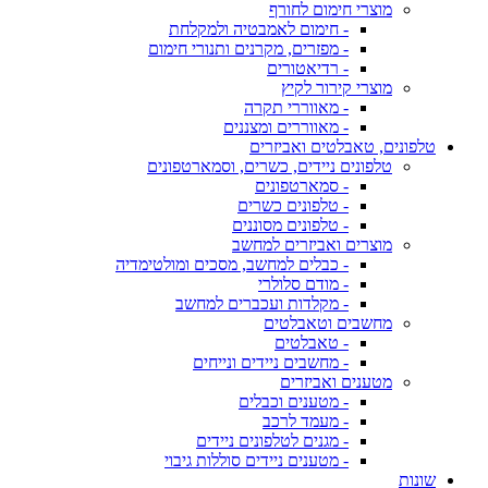
מוצרי חימום לחורף
- חימום לאמבטיה ולמקלחת
- מפזרים, מקרנים ותנורי חימום
- רדיאטורים
מוצרי קירור לקיץ
- מאווררי תקרה
- מאווררים ומצננים
טלפונים, טאבלטים ואביזרים
טלפונים ניידים, כשרים, וסמארטפונים
- סמארטפונים
- טלפונים כשרים
- טלפונים מסוננים
מוצרים ואביזרים למחשב
- כבלים למחשב, מסכים ומולטימדיה
- מודם סלולרי
- מקלדות ועכברים למחשב
מחשבים וטאבלטים
- טאבלטים
- מחשבים ניידים ונייחים
מטענים ואביזרים
- מטענים וכבלים
- מעמד לרכב
- מגנים לטלפונים ניידים
- מטענים ניידים סוללות גיבוי
שונות