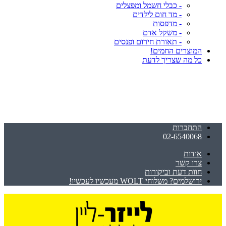
- כבלי חשמל ומפצלים
- מד חום לילדים
- מדפסות
- משקל אדם
- תאורת חירום ופנסים
המוצרים החמים!
כל מה שצריך לדעת
התחברות
02-6540068
אודות
צרו קשר
חוות דעת וביקורות
ירושלמים? משלוחי WOLT מעכשיו לעכשיו!