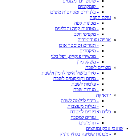
- טוסטרים ומצנמים
- קומקומים
- בלנדרים ומסחטות מיצים
עולם הקפה
- מכונות קפה
- מטחנות קפה ותבלינים
- מקציפי חלב
אפייה וקונדיטוריה
- תנורים וטוסטר אובן
- מיקסרים
- מכשירי פנקייק, וופל בלגי
- משקל מזון
מוצרים לשבת
- סירי בישול איטי לחמין ולשבת
- מיחם וקומקומים לשבת
- פלטות לשבת
- מנורות שבת
יודאיקה
- כיסוי לפלטה לשבת
- נטלות מעוצבות
כלים ואביזרים למטבח
- עזרים למטבח
- תרמוסים
שואבי אבק ומגהצים
- מכונות שטיפה בלחץ גרניק