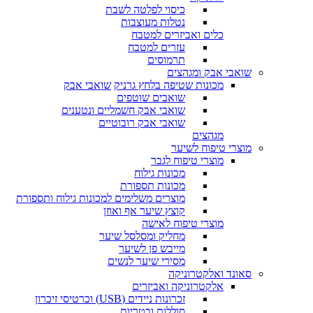
כיסוי לפלטה לשבת
נטלות מעוצבות
כלים ואביזרים למטבח
עזרים למטבח
תרמוסים
שואבי אבק ומגהצים
מכונות שטיפה בלחץ גרניק
שואבי אבק
שואבים שוטפים
שואבי אבק חשמליים ונטענים
שואבי אבק רובוטיים
מגהצים
מוצרי טיפוח לשיער
מוצרי טיפוח לגבר
מכונות גילוח
מכונות תספורת
מוצרים משלימים למכונות גילוח ותספורת
קוצץ שיער אף ואוזן
מוצרי טיפוח לאישה
מחליק ומסלסל שיער
מייבש פן לשיער
מסירי שיער לנשים
סאונד ואלקטרוניקה
אלקטרוניקה ואביזרים
זכרונות ניידים (USB) וכרטיסי זיכרון
סוללות ובטריות