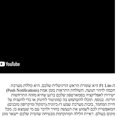
ה-P1 Lite היא שומרת הראש הדיגיטלית שלכם. היא כוללת מערכת
חכמה לזיהוי תנועה, השולחת התראות בזמן אמת (Push Notifications)
ישירות לאפליקציה בסמארטפון שלכם ברגע שהיא מזהה התרחשות
חריגה. בנוסף, תוכלו להשתמש בה כמוניטור לתינוק או כדי להשגיח על
חיית המחמד, בזכות מערכת שמע דו-כיוונית (רמקול ומיקרופון מובנים)
המאפשרת לכם לשמוע את הנעשה בחדר ולדבר עם מי שנמצא בו, מכל
מקום בעולם. ראיית הלילה המתקדמת מבטיחה שהבית שלכם יישאר מוגן