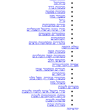
מיקרוגל
מכונות ברד
מכונות פסטה
מעבדי מזון
גריל
סירים ומחבתות
סירי טיגון ובישול חשמליים
טוסטרים ומצנמים
קומקומים
בלנדרים ומסחטות מיצים
עולם הקפה
מכונות קפה
מטחנות קפה ותבלינים
מקציפי חלב
אפייה וקונדיטוריה
תנורים וטוסטר אובן
מיקסרים
מכשירי פנקייק, וופל בלגי
משקל מזון
מוצרים לשבת
סירי בישול איטי לחמין ולשבת
מיחם וקומקומים לשבת
פלטות לשבת
מנורות שבת
יודאיקה