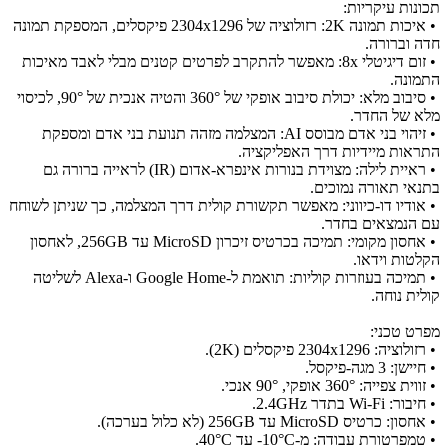
תכונות עיקריות:
•
איכות תמונה 2K: רזולוציה של 2304x1296 פיקסלים, המספקת תמונה
חדה וברורה.
•
זום דיגיטלי 8x: מאפשר להתקרב לפרטים קטנים מבלי לאבד מאיכות
התמונה.
•
סיבוב מלא: יכולת סיבוב אופקי של 360° והטיה אנכית של 90°, לכיסוי
מלא של החדר.
•
זיהוי בני אדם מבוסס AI: המצלמה מזהה תנועת בני אדם ומספקת
התראות מיידיות דרך האפליקציה.
•
ראיית לילה: מצוידת בנורות אינפרא-אדום (IR) לראייה ברורה גם
בתנאי תאורה נמוכים.
•
אודיו דו-כיווני: מאפשר תקשורת קולית דרך המצלמה, כך שניתן לשוחח
עם הנמצאים בחדר.
•
אחסון מקומי: תמיכה בכרטיס זיכרון MicroSD עד 256GB, לאחסון
הקלטות וידאו.
•
תמיכה בעוזרות קוליות: תואמת ל-Google Home ו-Alexa לשליטה
קולית נוחה.
מפרט טכני:
•
רזולוציה: 2304x1296 פיקסלים (2K).
•
חיישן: 3 מגה-פיקסל.
•
זווית צפייה: 360° אופקי, 90° אנכי.
•
חיבור: Wi-Fi בתדר 2.4GHz.
•
אחסון: כרטיס MicroSD עד 256GB (לא כלול בערכה).
•
טמפרטורת עבודה: מ-10°C- עד 40°C.