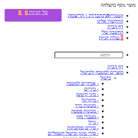
מוצר נוסף בהצלחה
סל קניות
0
0
התחברות \ הרשמה
קטגוריות
התקשרו אלינו
דף הבית
החשבון שלי
0
עגלת קניות
דף הבית
מוצרים למטבח ולבישול
בישול
- אביזרים למטבח
- כיריים
- מיני קיטשן
- מיקרוגל
- מכונות ברד
- מכונות פסטה
- מעבדי מזון
- גריל
- סירים ומחבתות
- סירי טיגון ובישול חשמליים