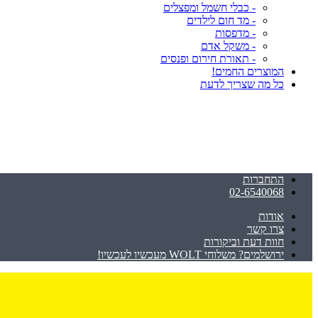
- כבלי חשמל ומפצלים
- מד חום לילדים
- מדפסות
- משקל אדם
- תאורת חירום ופנסים
המוצרים החמים!
כל מה שצריך לדעת
התחברות
02-6540068
אודות
צרו קשר
חוות דעת וביקורות
ירושלמים? משלוחי WOLT מעכשיו לעכשיו!