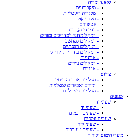
סאונד ומדיה
- מיקרופונים
- מסגרות דיגיטליות
- מקרני קול
- פטיפונים
- רדיו דיסק, טייפ
- רמקול מדונה למדריכים ומורים
- רמקולים למחשב
- רמקולים רצפתיים
- רמקולים בידוריות וקריוקי
- אורגניות
- רמקולים ניידים
- אוזניות
צילום
- מצלמות אבטחה ביתיות
- תיקים ואביזרים למצלמות
- מצלמות דיגיטליות
שעונים
שעוני יד
- שעוני יד
- שעונים חכמים
שעונים נוספים
- שעוני קיר
- שעונים מעוררים
מוצרי חימום וקירור