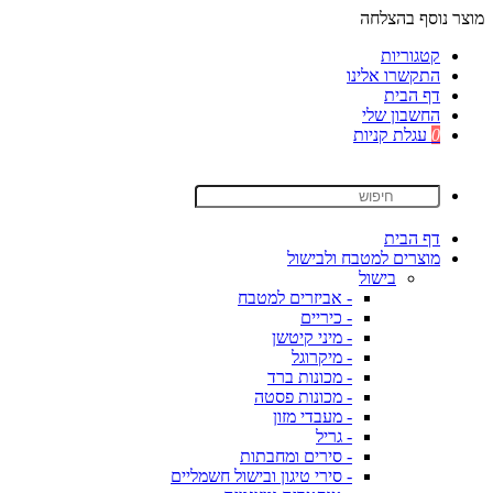
מוצר נוסף בהצלחה
קטגוריות
התקשרו אלינו
דף הבית
החשבון שלי
0
עגלת קניות
דף הבית
מוצרים למטבח ולבישול
בישול
- אביזרים למטבח
- כיריים
- מיני קיטשן
- מיקרוגל
- מכונות ברד
- מכונות פסטה
- מעבדי מזון
- גריל
- סירים ומחבתות
- סירי טיגון ובישול חשמליים