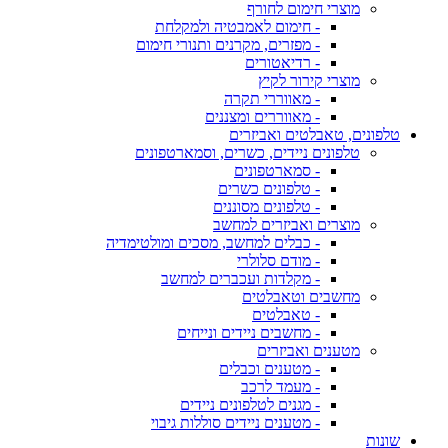
מוצרי חימום לחורף
- חימום לאמבטיה ולמקלחת
- מפזרים, מקרנים ותנורי חימום
- רדיאטורים
מוצרי קירור לקיץ
- מאווררי תקרה
- מאווררים ומצננים
טלפונים, טאבלטים ואביזרים
טלפונים ניידים, כשרים, וסמארטפונים
- סמארטפונים
- טלפונים כשרים
- טלפונים מסוננים
מוצרים ואביזרים למחשב
- כבלים למחשב, מסכים ומולטימדיה
- מודם סלולרי
- מקלדות ועכברים למחשב
מחשבים וטאבלטים
- טאבלטים
- מחשבים ניידים ונייחים
מטענים ואביזרים
- מטענים וכבלים
- מעמד לרכב
- מגנים לטלפונים ניידים
- מטענים ניידים סוללות גיבוי
שונות