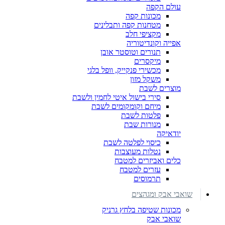
עולם הקפה
מכונות קפה
מטחנות קפה ותבלינים
מקציפי חלב
אפייה וקונדיטוריה
תנורים וטוסטר אובן
מיקסרים
מכשירי פנקייק, וופל בלגי
משקל מזון
מוצרים לשבת
סירי בישול איטי לחמין ולשבת
מיחם וקומקומים לשבת
פלטות לשבת
מנורות שבת
יודאיקה
כיסוי לפלטה לשבת
נטלות מעוצבות
כלים ואביזרים למטבח
עזרים למטבח
תרמוסים
שואבי אבק ומגהצים
מכונות שטיפה בלחץ גרניק
שואבי אבק