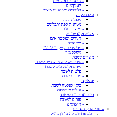
- טוסטרים ומצנמים
- קומקומים
- בלנדרים ומסחטות מיצים
עולם הקפה
- מכונות קפה
- מטחנות קפה ותבלינים
- מקציפי חלב
אפייה וקונדיטוריה
- תנורים וטוסטר אובן
- מיקסרים
- מכשירי פנקייק, וופל בלגי
- משקל מזון
מוצרים לשבת
- סירי בישול איטי לחמין ולשבת
- מיחם וקומקומים לשבת
- פלטות לשבת
- מנורות שבת
יודאיקה
- כיסוי לפלטה לשבת
- נטלות מעוצבות
כלים ואביזרים למטבח
- עזרים למטבח
- תרמוסים
שואבי אבק ומגהצים
- מכונות שטיפה בלחץ גרניק