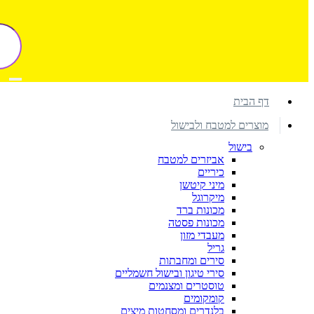
דף הבית
מוצרים למטבח ולבישול
בישול
אביזרים למטבח
כיריים
מיני קיטשן
מיקרוגל
מכונות ברד
מכונות פסטה
מעבדי מזון
גריל
סירים ומחבתות
סירי טיגון ובישול חשמליים
טוסטרים ומצנמים
קומקומים
בלנדרים ומסחטות מיצים