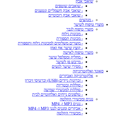
שואבי אבק
- שואבים שוטפים
- שואבי אבק חשמליים ונטענים
- שואבי אבק רובוטיים
- מגהצים
מוצרי טיפוח לשיער
מוצרי טיפוח לגבר
- מכונות גילוח
- מכונות תספורת
- מוצרים משלימים למכונות גילוח ותספורת
- קוצץ שיער אף ואוזן
מוצרי טיפוח לאישה
- מחליק ומסלסל שיער
- מייבש פן לשיער
- מסירי שיער לנשים
סאונד ואלקטרוניקה
אלקטרוניקה ואביזרים
- זכרונות ניידים (USB) וכרטיסי זיכרון
- סוללות ובטריות
- סוללות למכשירי שמיעה
- טלפונים נייחים ואלחוטיים לבית
נגנים ומכשירי הקלטה
- נגנים MP3 ו- MP4
- אביזרים ומגנים לנגני MP3 ו- MP4
- מכשירי הקלטה