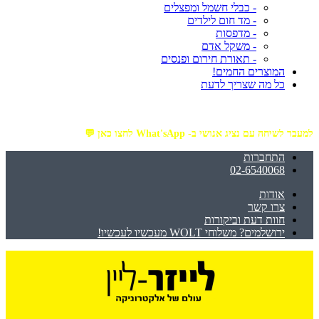
- כבלי חשמל ומפצלים
- מד חום לילדים
- מדפסות
- משקל אדם
- תאורת חירום ופנסים
המוצרים החמים!
כל מה שצריך לדעת
מזמינים באתר מ- ₪199 ומעלה - ומקבלים משלוח עד הבית חינם!
למעבר לשיחה עם נציג אנושי ב- What'sApp לחצו כאן 💬
התחברות
02-6540068
אודות
צרו קשר
חוות דעת וביקורות
ירושלמים? משלוחי WOLT מעכשיו לעכשיו!