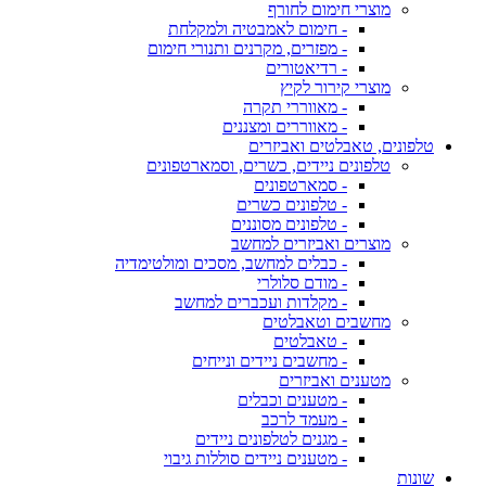
מוצרי חימום לחורף
- חימום לאמבטיה ולמקלחת
- מפזרים, מקרנים ותנורי חימום
- רדיאטורים
מוצרי קירור לקיץ
- מאווררי תקרה
- מאווררים ומצננים
טלפונים, טאבלטים ואביזרים
טלפונים ניידים, כשרים, וסמארטפונים
- סמארטפונים
- טלפונים כשרים
- טלפונים מסוננים
מוצרים ואביזרים למחשב
- כבלים למחשב, מסכים ומולטימדיה
- מודם סלולרי
- מקלדות ועכברים למחשב
מחשבים וטאבלטים
- טאבלטים
- מחשבים ניידים ונייחים
מטענים ואביזרים
- מטענים וכבלים
- מעמד לרכב
- מגנים לטלפונים ניידים
- מטענים ניידים סוללות גיבוי
שונות