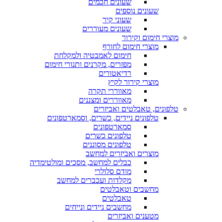
שעונים חכמים
שעונים נוספים
שעוני קיר
שעונים מעוררים
מוצרי חימום וקירור
מוצרי חימום לחורף
חימום לאמבטיה ולמקלחת
מפזרים, מקרנים ותנורי חימום
רדיאטורים
מוצרי קירור לקיץ
מאווררי תקרה
מאווררים ומצננים
טלפונים, טאבלטים ואביזרים
טלפונים ניידים, כשרים, וסמארטפונים
סמארטפונים
טלפונים כשרים
טלפונים מסוננים
מוצרים ואביזרים למחשב
כבלים למחשב, מסכים ומולטימדיה
מודם סלולרי
מקלדות ועכברים למחשב
מחשבים וטאבלטים
טאבלטים
מחשבים ניידים ונייחים
מטענים ואביזרים