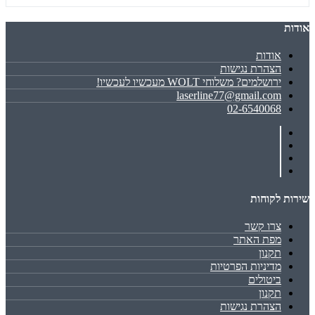
אודות
אודות
הצהרת נגישות
ירושלמים? משלוחי WOLT מעכשיו לעכשיו!
laserline77@gmail.com
02-6540068
שירות לקוחות
צרו קשר
מפת האתר
תקנון
מדיניות הפרטיות
ביטולים
תקנון
הצהרת נגישות