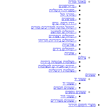
סאונד ומדיה
- מיקרופונים
- מסגרות דיגיטליות
- מקרני קול
- פטיפונים
- רדיו דיסק, טייפ
- רמקול מדונה למדריכים ומורים
- רמקולים למחשב
- רמקולים רצפתיים
- רמקולים בידוריות וקריוקי
- אורגניות
- רמקולים ניידים
- אוזניות
צילום
- מצלמות אבטחה ביתיות
- תיקים ואביזרים למצלמות
- מצלמות דיגיטליות
שעונים
שעוני יד
- שעוני יד
- שעונים חכמים
שעונים נוספים
- שעוני קיר
- שעונים מעוררים
מוצרי חימום וקירור