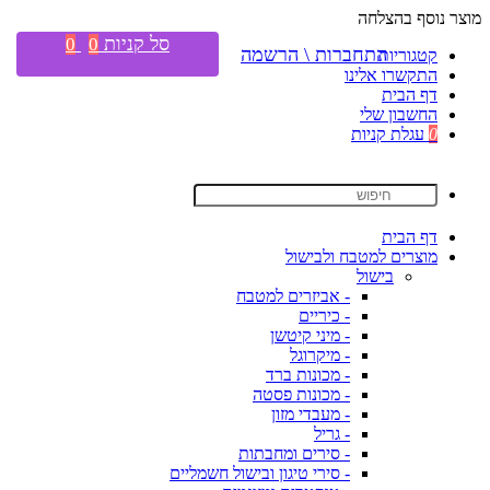
מוצר נוסף בהצלחה
סל קניות
0
0
התחברות \ הרשמה
קטגוריות
התקשרו אלינו
דף הבית
החשבון שלי
0
עגלת קניות
דף הבית
מוצרים למטבח ולבישול
בישול
- אביזרים למטבח
- כיריים
- מיני קיטשן
- מיקרוגל
- מכונות ברד
- מכונות פסטה
- מעבדי מזון
- גריל
- סירים ומחבתות
- סירי טיגון ובישול חשמליים