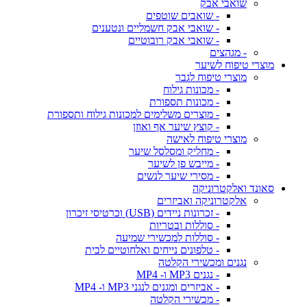
שואבי אבק
- שואבים שוטפים
- שואבי אבק חשמליים ונטענים
- שואבי אבק רובוטיים
- מגהצים
מוצרי טיפוח לשיער
מוצרי טיפוח לגבר
- מכונות גילוח
- מכונות תספורת
- מוצרים משלימים למכונות גילוח ותספורת
- קוצץ שיער אף ואוזן
מוצרי טיפוח לאישה
- מחליק ומסלסל שיער
- מייבש פן לשיער
- מסירי שיער לנשים
סאונד ואלקטרוניקה
אלקטרוניקה ואביזרים
- זכרונות ניידים (USB) וכרטיסי זיכרון
- סוללות ובטריות
- סוללות למכשירי שמיעה
- טלפונים נייחים ואלחוטיים לבית
נגנים ומכשירי הקלטה
- נגנים MP3 ו- MP4
- אביזרים ומגנים לנגני MP3 ו- MP4
- מכשירי הקלטה