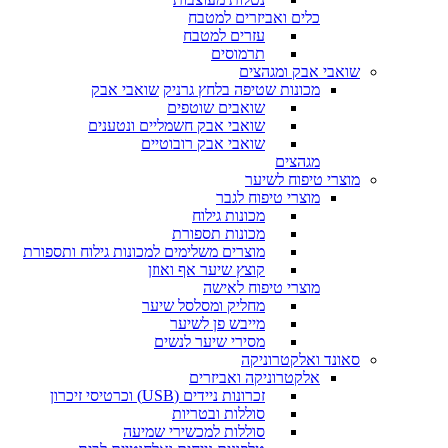
כלים ואביזרים למטבח
עזרים למטבח
תרמוסים
שואבי אבק ומגהצים
מכונות שטיפה בלחץ גרניק
שואבי אבק
שואבים שוטפים
שואבי אבק חשמליים ונטענים
שואבי אבק רובוטיים
מגהצים
מוצרי טיפוח לשיער
מוצרי טיפוח לגבר
מכונות גילוח
מכונות תספורת
מוצרים משלימים למכונות גילוח ותספורת
קוצץ שיער אף ואוזן
מוצרי טיפוח לאישה
מחליק ומסלסל שיער
מייבש פן לשיער
מסירי שיער לנשים
סאונד ואלקטרוניקה
אלקטרוניקה ואביזרים
זכרונות ניידים (USB) וכרטיסי זיכרון
סוללות ובטריות
סוללות למכשירי שמיעה