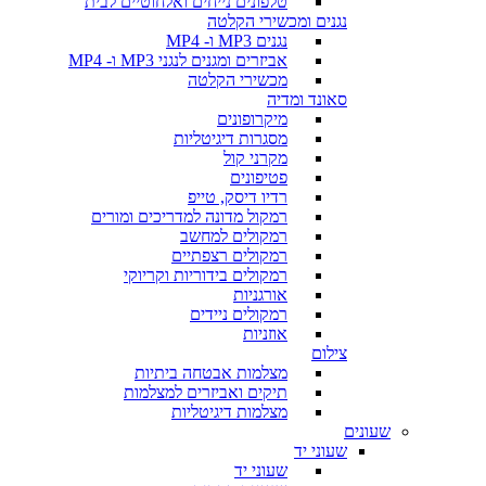
טלפונים נייחים ואלחוטיים לבית
נגנים ומכשירי הקלטה
נגנים MP3 ו- MP4
אביזרים ומגנים לנגני MP3 ו- MP4
מכשירי הקלטה
סאונד ומדיה
מיקרופונים
מסגרות דיגיטליות
מקרני קול
פטיפונים
רדיו דיסק, טייפ
רמקול מדונה למדריכים ומורים
רמקולים למחשב
רמקולים רצפתיים
רמקולים בידוריות וקריוקי
אורגניות
רמקולים ניידים
אוזניות
צילום
מצלמות אבטחה ביתיות
תיקים ואביזרים למצלמות
מצלמות דיגיטליות
שעונים
שעוני יד
שעוני יד