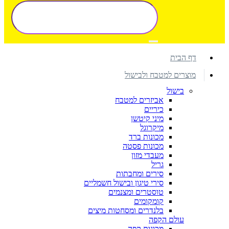
דף הבית
מוצרים למטבח ולבישול
בישול
אביזרים למטבח
כיריים
מיני קיטשן
מיקרוגל
מכונות ברד
מכונות פסטה
מעבדי מזון
גריל
סירים ומחבתות
סירי טיגון ובישול חשמליים
טוסטרים ומצנמים
קומקומים
בלנדרים ומסחטות מיצים
עולם הקפה
מכונות קפה