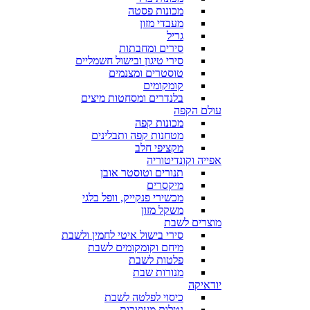
מכונות פסטה
מעבדי מזון
גריל
סירים ומחבתות
סירי טיגון ובישול חשמליים
טוסטרים ומצנמים
קומקומים
בלנדרים ומסחטות מיצים
עולם הקפה
מכונות קפה
מטחנות קפה ותבלינים
מקציפי חלב
אפייה וקונדיטוריה
תנורים וטוסטר אובן
מיקסרים
מכשירי פנקייק, וופל בלגי
משקל מזון
מוצרים לשבת
סירי בישול איטי לחמין ולשבת
מיחם וקומקומים לשבת
פלטות לשבת
מנורות שבת
יודאיקה
כיסוי לפלטה לשבת
נטלות מעוצבות