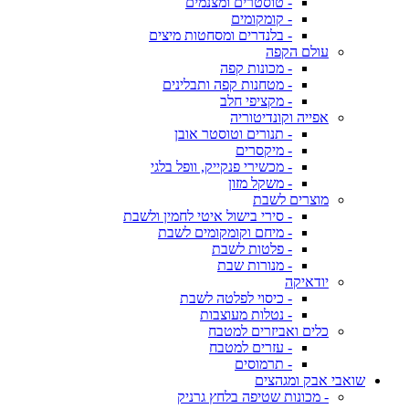
- טוסטרים ומצנמים
- קומקומים
- בלנדרים ומסחטות מיצים
עולם הקפה
- מכונות קפה
- מטחנות קפה ותבלינים
- מקציפי חלב
אפייה וקונדיטוריה
- תנורים וטוסטר אובן
- מיקסרים
- מכשירי פנקייק, וופל בלגי
- משקל מזון
מוצרים לשבת
- סירי בישול איטי לחמין ולשבת
- מיחם וקומקומים לשבת
- פלטות לשבת
- מנורות שבת
יודאיקה
- כיסוי לפלטה לשבת
- נטלות מעוצבות
כלים ואביזרים למטבח
- עזרים למטבח
- תרמוסים
שואבי אבק ומגהצים
- מכונות שטיפה בלחץ גרניק