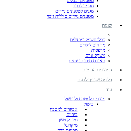
מטענים וכבלים
מעמד לרכב
מגנים לטלפונים ניידים
מטענים ניידים סוללות גיבוי
שונות
כבלי חשמל ומפצלים
מד חום לילדים
מדפסות
משקל אדם
תאורת חירום ופנסים
המוצרים החמים!
כל מה שצריך לדעת
עוד...
מוצרים למטבח ולבישול
בישול
אביזרים למטבח
כיריים
מיני קיטשן
מיקרוגל
מכונות ברד