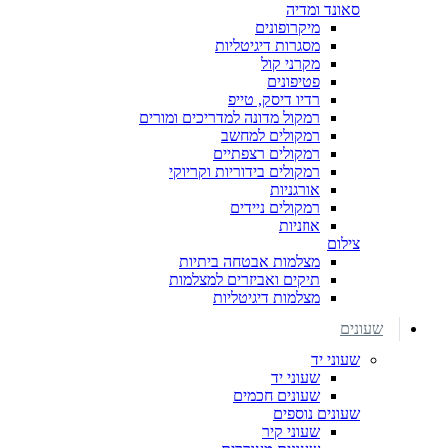
סאונד ומדיה
מיקרופונים
מסגרות דיגיטליות
מקרני קול
פטיפונים
רדיו דיסק, טייפ
רמקול מדונה למדריכים ומורים
רמקולים למחשב
רמקולים רצפתיים
רמקולים בידוריות וקריוקי
אורגניות
רמקולים ניידים
אוזניות
צילום
מצלמות אבטחה ביתיות
תיקים ואביזרים למצלמות
מצלמות דיגיטליות
שעונים
שעוני יד
שעוני יד
שעונים חכמים
שעונים נוספים
שעוני קיר