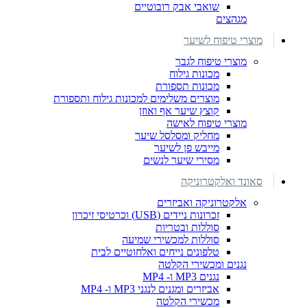
שואבי אבק רובוטיים
מגהצים
מוצרי טיפוח לשיער
מוצרי טיפוח לגבר
מכונות גילוח
מכונות תספורת
מוצרים משלימים למכונות גילוח ותספורת
קוצץ שיער אף ואוזן
מוצרי טיפוח לאישה
מחליק ומסלסל שיער
מייבש פן לשיער
מסירי שיער לנשים
סאונד ואלקטרוניקה
אלקטרוניקה ואביזרים
זכרונות ניידים (USB) וכרטיסי זיכרון
סוללות ובטריות
סוללות למכשירי שמיעה
טלפונים נייחים ואלחוטיים לבית
נגנים ומכשירי הקלטה
נגנים MP3 ו- MP4
אביזרים ומגנים לנגני MP3 ו- MP4
מכשירי הקלטה