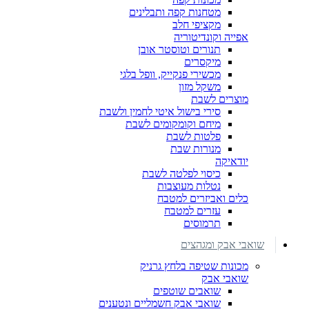
מטחנות קפה ותבלינים
מקציפי חלב
אפייה וקונדיטוריה
תנורים וטוסטר אובן
מיקסרים
מכשירי פנקייק, וופל בלגי
משקל מזון
מוצרים לשבת
סירי בישול איטי לחמין ולשבת
מיחם וקומקומים לשבת
פלטות לשבת
מנורות שבת
יודאיקה
כיסוי לפלטה לשבת
נטלות מעוצבות
כלים ואביזרים למטבח
עזרים למטבח
תרמוסים
שואבי אבק ומגהצים
מכונות שטיפה בלחץ גרניק
שואבי אבק
שואבים שוטפים
שואבי אבק חשמליים ונטענים