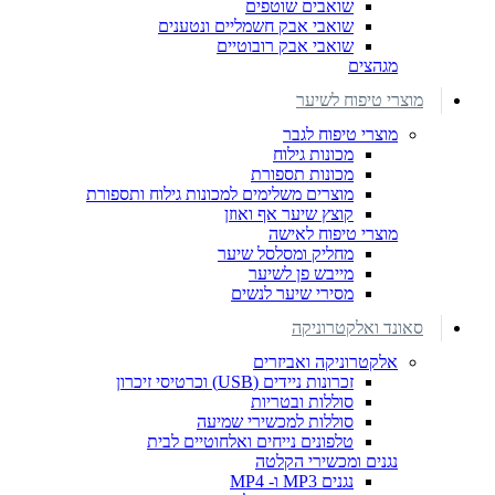
שואבים שוטפים
שואבי אבק חשמליים ונטענים
שואבי אבק רובוטיים
מגהצים
מוצרי טיפוח לשיער
מוצרי טיפוח לגבר
מכונות גילוח
מכונות תספורת
מוצרים משלימים למכונות גילוח ותספורת
קוצץ שיער אף ואוזן
מוצרי טיפוח לאישה
מחליק ומסלסל שיער
מייבש פן לשיער
מסירי שיער לנשים
סאונד ואלקטרוניקה
אלקטרוניקה ואביזרים
זכרונות ניידים (USB) וכרטיסי זיכרון
סוללות ובטריות
סוללות למכשירי שמיעה
טלפונים נייחים ואלחוטיים לבית
נגנים ומכשירי הקלטה
נגנים MP3 ו- MP4