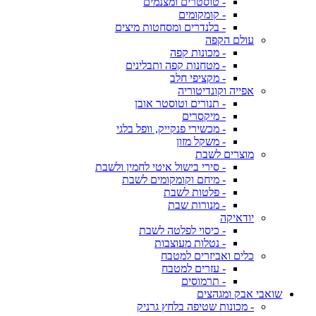
- טוסטרים ומצנמים
- קומקומים
- בלנדרים ומסחטות מיצים
עולם הקפה
- מכונות קפה
- מטחנות קפה ותבלינים
- מקציפי חלב
אפייה וקונדיטוריה
- תנורים וטוסטר אובן
- מיקסרים
- מכשירי פנקייק, וופל בלגי
- משקל מזון
מוצרים לשבת
- סירי בישול איטי לחמין ולשבת
- מיחם וקומקומים לשבת
- פלטות לשבת
- מנורות שבת
יודאיקה
- כיסוי לפלטה לשבת
- נטלות מעוצבות
כלים ואביזרים למטבח
- עזרים למטבח
- תרמוסים
שואבי אבק ומגהצים
- מכונות שטיפה בלחץ גרניק