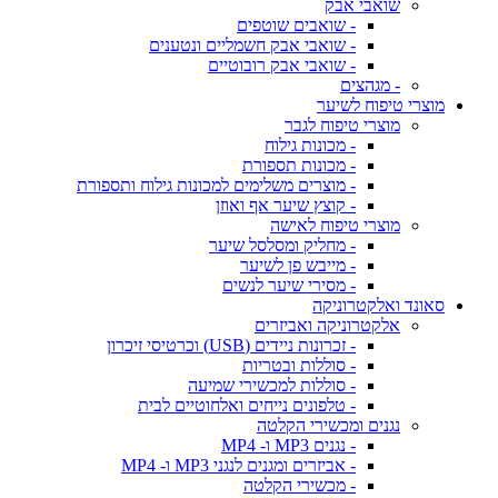
שואבי אבק
- שואבים שוטפים
- שואבי אבק חשמליים ונטענים
- שואבי אבק רובוטיים
- מגהצים
מוצרי טיפוח לשיער
מוצרי טיפוח לגבר
- מכונות גילוח
- מכונות תספורת
- מוצרים משלימים למכונות גילוח ותספורת
- קוצץ שיער אף ואוזן
מוצרי טיפוח לאישה
- מחליק ומסלסל שיער
- מייבש פן לשיער
- מסירי שיער לנשים
סאונד ואלקטרוניקה
אלקטרוניקה ואביזרים
- זכרונות ניידים (USB) וכרטיסי זיכרון
- סוללות ובטריות
- סוללות למכשירי שמיעה
- טלפונים נייחים ואלחוטיים לבית
נגנים ומכשירי הקלטה
- נגנים MP3 ו- MP4
- אביזרים ומגנים לנגני MP3 ו- MP4
- מכשירי הקלטה