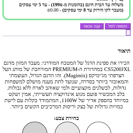
משלוח עד הבית חינם (בהזמנות מ-199₪) - עד 5 ימי עסקים
(מעבר לקו הירוק עד 8 ימי עסקים)
- ₪0.00
הוספה לסל
קנה עכשיו
תיאור
הכירו את ספינת הדגל של המטבח המודרני: מעבד המזון מדגם
CS5200JXL במהדורת ה-PREMIUM המורחבת של מותג העל
הצרפתי מג'ימיקס (Magimix). זהו הדגם הגדול, העוצמתי
והמאובזר ביותר בסדרה, שנועד לתת מענה מושלם למשפחות
גדולות, לבשלנים מקצועיים ולמי שאוהב לארח ללא גבולות.
בלב המכשיר פועם מנוע אינדוקציה תעשייתי, אמין ושקט
במיוחד בהספק אדיר של 1100W, המתמודד בקלות עם לישת
כמויות גדולות של בצק וריסוק המרכיבים הקשים ביותר.
בחירת צבע: