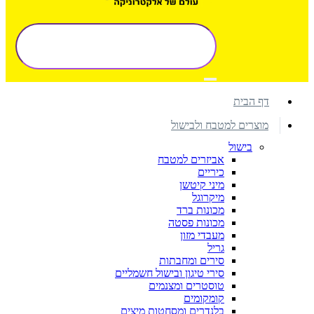
דף הבית
מוצרים למטבח ולבישול
בישול
אביזרים למטבח
כיריים
מיני קיטשן
מיקרוגל
מכונות ברד
מכונות פסטה
מעבדי מזון
גריל
סירים ומחבתות
סירי טיגון ובישול חשמליים
טוסטרים ומצנמים
קומקומים
בלנדרים ומסחטות מיצים