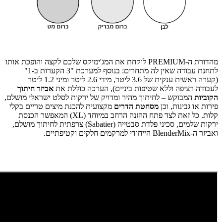
מהדורת ה-PREMIUM לוקחת את המג'ימיקס שלכם לקצה והופכת אותו
לתחנת עבודה שאין לה מתחרים: בנוסף למערכת "3 הקערות ב-1"
(קערה ראשית ענקית של 3.6 ליטר, מידי 2.6 ליטר ומיני 1.2 ליטר
לעבודה רציפה וללא שטיפות ביניים), הערכה כוללת את
אביזר חיתוך
הקוביות
המבוקש – לחיתוך מהיר ומדויק של ירקות לסלט ישראלי מושלם,
פירות או גבינות, וכן
מסחטת הדרים
מקצועית להכנת מיצים טריים בקלי
קלות. כל זאת לצד פתח ההזנה הרחב במיוחד (XL) המאפשר הכנסת
ירקות שלמים, סכיני פלדת סבטייה (Sabatier) צרפתית לחיתוך מושלם,
ואביזר ה-BlenderMix הייחודי למרקמים חלקים וקטיפתיים.