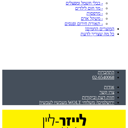
- כבלי חשמל ומפצלים
- מד חום לילדים
- מדפסות
- משקל אדם
- תאורת חירום ופנסים
המוצרים החמים!
כל מה שצריך לדעת
התחברות
02-6540068
אודות
צרו קשר
חוות דעת וביקורות
ירושלמים? משלוחי WOLT מעכשיו לעכשיו!