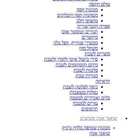
עולם הקפה
מכונות קפה
מטחנות קפה ותבלינים
מקציפי חלב
אפייה וקונדיטוריה
תנורים וטוסטר אובן
מיקסרים
מכשירי פנקייק, וופל בלגי
משקל מזון
מוצרים לשבת
סירי בישול איטי לחמין ולשבת
מיחם וקומקומים לשבת
פלטות לשבת
מנורות שבת
יודאיקה
כיסוי לפלטה לשבת
נטלות מעוצבות
כלים ואביזרים למטבח
עזרים למטבח
תרמוסים
שואבי אבק ומגהצים
מכונות שטיפה בלחץ גרניק
שואבי אבק