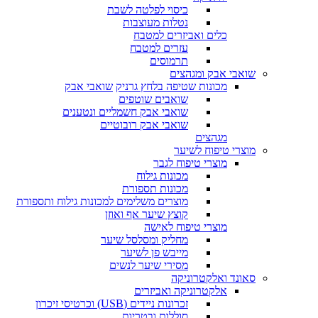
כיסוי לפלטה לשבת
נטלות מעוצבות
כלים ואביזרים למטבח
עזרים למטבח
תרמוסים
שואבי אבק ומגהצים
מכונות שטיפה בלחץ גרניק
שואבי אבק
שואבים שוטפים
שואבי אבק חשמליים ונטענים
שואבי אבק רובוטיים
מגהצים
מוצרי טיפוח לשיער
מוצרי טיפוח לגבר
מכונות גילוח
מכונות תספורת
מוצרים משלימים למכונות גילוח ותספורת
קוצץ שיער אף ואוזן
מוצרי טיפוח לאישה
מחליק ומסלסל שיער
מייבש פן לשיער
מסירי שיער לנשים
סאונד ואלקטרוניקה
אלקטרוניקה ואביזרים
זכרונות ניידים (USB) וכרטיסי זיכרון
סוללות ובטריות