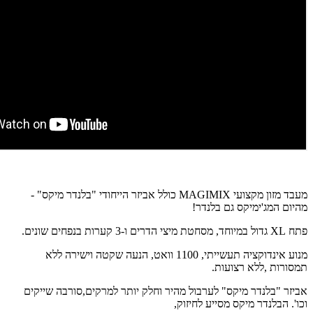
מעבד מזון מקצועי MAGIMIX כולל אביזר הייחודי "בלנדר מיקס" -
מהיום המג'ימיקס גם בלנדר!
פתח XL גדול במיוחד, מסחטת מיצי הדרים ו-3 קערות בנפחים שונים.
מנוע אינדוקציה תעשייתי, 1100 וואט, הנעה שקטה וישירה ללא
תמסורות ,ללא רצועות.
אביזר "בלנדר מיקס" לערבול מהיר וחלק יותר למרקים,סורבה שייקים
וכו'. הבלנדר מיקס מסייע לחיזוק,