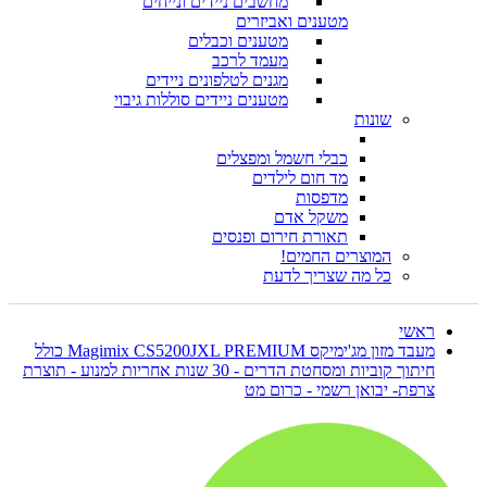
מחשבים ניידים ונייחים
מטענים ואביזרים
מטענים וכבלים
מעמד לרכב
מגנים לטלפונים ניידים
מטענים ניידים סוללות גיבוי
שונות
כבלי חשמל ומפצלים
מד חום לילדים
מדפסות
משקל אדם
תאורת חירום ופנסים
המוצרים החמים!
כל מה שצריך לדעת
ראשי
מעבד מזון מג'ימיקס Magimix CS5200JXL PREMIUM כולל
חיתוך קוביות ומסחטת הדרים - 30 שנות אחריות למנוע - תוצרת
צרפת- יבואן רשמי - כרום מט