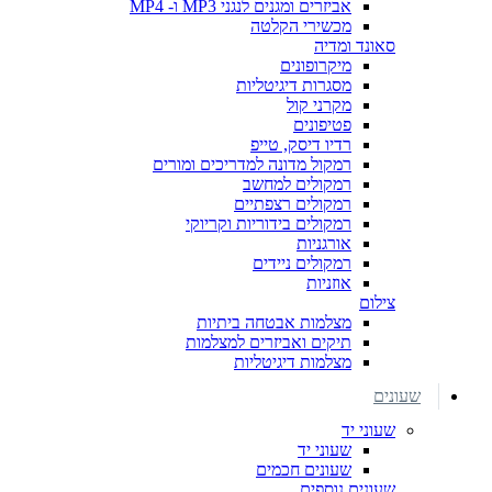
אביזרים ומגנים לנגני MP3 ו- MP4
מכשירי הקלטה
סאונד ומדיה
מיקרופונים
מסגרות דיגיטליות
מקרני קול
פטיפונים
רדיו דיסק, טייפ
רמקול מדונה למדריכים ומורים
רמקולים למחשב
רמקולים רצפתיים
רמקולים בידוריות וקריוקי
אורגניות
רמקולים ניידים
אוזניות
צילום
מצלמות אבטחה ביתיות
תיקים ואביזרים למצלמות
מצלמות דיגיטליות
שעונים
שעוני יד
שעוני יד
שעונים חכמים
שעונים נוספים