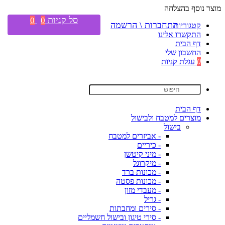
מוצר נוסף בהצלחה
סל קניות
0
0
התחברות \ הרשמה
קטגוריות
התקשרו אלינו
דף הבית
החשבון שלי
0
עגלת קניות
דף הבית
מוצרים למטבח ולבישול
בישול
- אביזרים למטבח
- כיריים
- מיני קיטשן
- מיקרוגל
- מכונות ברד
- מכונות פסטה
- מעבדי מזון
- גריל
- סירים ומחבתות
- סירי טיגון ובישול חשמליים