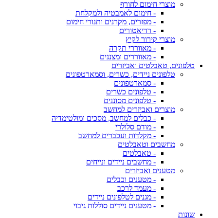
מוצרי חימום לחורף
- חימום לאמבטיה ולמקלחת
- מפזרים, מקרנים ותנורי חימום
- רדיאטורים
מוצרי קירור לקיץ
- מאווררי תקרה
- מאווררים ומצננים
טלפונים, טאבלטים ואביזרים
טלפונים ניידים, כשרים, וסמארטפונים
- סמארטפונים
- טלפונים כשרים
- טלפונים מסוננים
מוצרים ואביזרים למחשב
- כבלים למחשב, מסכים ומולטימדיה
- מודם סלולרי
- מקלדות ועכברים למחשב
מחשבים וטאבלטים
- טאבלטים
- מחשבים ניידים ונייחים
מטענים ואביזרים
- מטענים וכבלים
- מעמד לרכב
- מגנים לטלפונים ניידים
- מטענים ניידים סוללות גיבוי
שונות