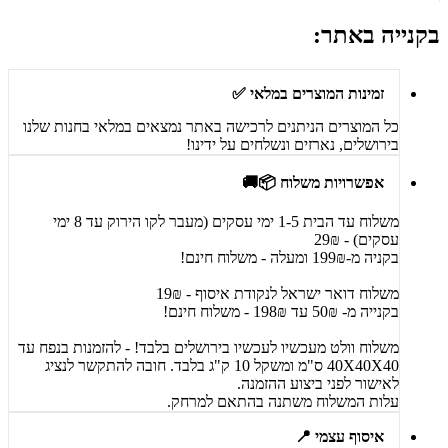
בקנייה באתר:
זמינות המוצרים במלאי ✅
כל המוצרים הניתנים לרכישה באתר נמצאים במלאי בחנות שלנו
בירושלים, נארזים ונשלחים על ידינו!
אפשרויות משלוח 📦🚚
משלוח עד הבית 1-5 ימי עסקים (מעבר לקו הירוק עד 8 ימי
עסקים) - 29₪
בקניה מ-199₪ ומעלה - משלוח חינם!
משלוח דואר ישראל לנקודת איסוף - 19₪
בקנייה מ- 50₪ עד 198₪ - משלוח חינם!
משלוח וולט מעכשיו לעכשיו בירושלים בלבד! - להזמנות בנפח עד
40X40X40 ס"מ ומשקל 10 ק"ג בלבד. חובה להתקשר לנציג
לאישור לפני ביצוע ההזמנה.
עלות המשלוח משתנה בהתאם למרחק.
איסוף עצמי 📍