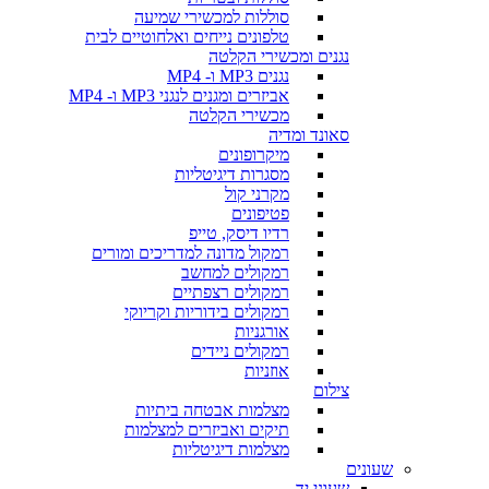
סוללות למכשירי שמיעה
טלפונים נייחים ואלחוטיים לבית
נגנים ומכשירי הקלטה
נגנים MP3 ו- MP4
אביזרים ומגנים לנגני MP3 ו- MP4
מכשירי הקלטה
סאונד ומדיה
מיקרופונים
מסגרות דיגיטליות
מקרני קול
פטיפונים
רדיו דיסק, טייפ
רמקול מדונה למדריכים ומורים
רמקולים למחשב
רמקולים רצפתיים
רמקולים בידוריות וקריוקי
אורגניות
רמקולים ניידים
אוזניות
צילום
מצלמות אבטחה ביתיות
תיקים ואביזרים למצלמות
מצלמות דיגיטליות
שעונים
שעוני יד