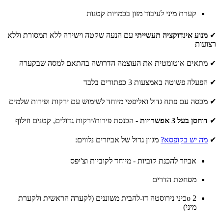
קערת מיני לעיבוד מזון בכמויות קטנות
✔
מנוע אינדוקציה תעשייתי
עם הנעה שקטה וישירה ללא תמסורת וללא
רצועות
✔ מתאים אוטומטית את העוצמה הדרושה בהתאם למסה שבקערה
✔ הפעלה פשוטה באמצעות 3 כפתורים בלבד
✔ מכסה עם פתח גדול ואליפטי מיוחד לשימוש עם ירקות ופירות שלמים
✔
דוחסן בעל 3 אפשרויות -
הכנסת פירות/ירקות גדולים, קטנים וזילוף
✔
מה יש בקופסא?
מגוון גדול של אביזרים נלווים:
אביזר להכנת קוביות - מיוחד לקוביות וצ'יפס
מסחטת הדרים
o 2כיני נירוסטה דו-להבית משוננים (לקערה הראשית ולקערת
מיני)