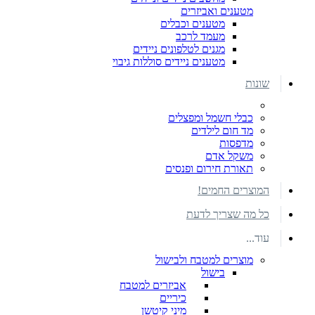
מטענים ואביזרים
מטענים וכבלים
מעמד לרכב
מגנים לטלפונים ניידים
מטענים ניידים סוללות גיבוי
שונות
כבלי חשמל ומפצלים
מד חום לילדים
מדפסות
משקל אדם
תאורת חירום ופנסים
המוצרים החמים!
כל מה שצריך לדעת
עוד...
מוצרים למטבח ולבישול
בישול
אביזרים למטבח
כיריים
מיני קיטשן