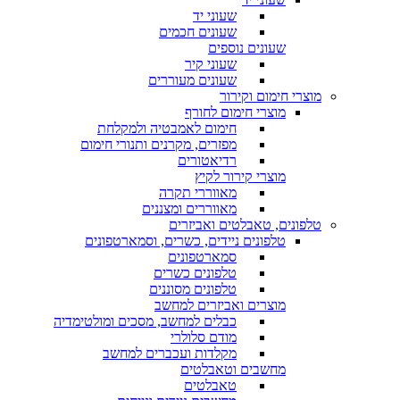
שעוני יד
שעונים חכמים
שעונים נוספים
שעוני קיר
שעונים מעוררים
מוצרי חימום וקירור
מוצרי חימום לחורף
חימום לאמבטיה ולמקלחת
מפזרים, מקרנים ותנורי חימום
רדיאטורים
מוצרי קירור לקיץ
מאווררי תקרה
מאווררים ומצננים
טלפונים, טאבלטים ואביזרים
טלפונים ניידים, כשרים, וסמארטפונים
סמארטפונים
טלפונים כשרים
טלפונים מסוננים
מוצרים ואביזרים למחשב
כבלים למחשב, מסכים ומולטימדיה
מודם סלולרי
מקלדות ועכברים למחשב
מחשבים וטאבלטים
טאבלטים