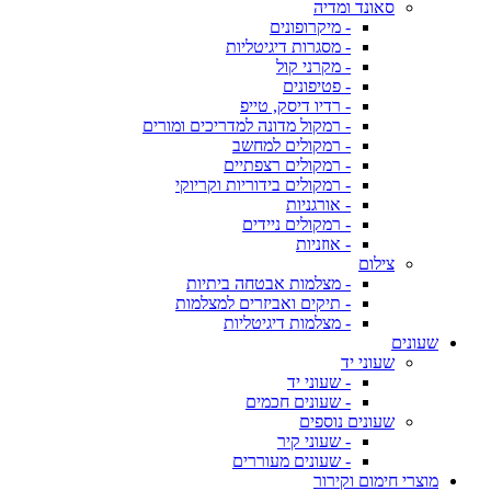
סאונד ומדיה
- מיקרופונים
- מסגרות דיגיטליות
- מקרני קול
- פטיפונים
- רדיו דיסק, טייפ
- רמקול מדונה למדריכים ומורים
- רמקולים למחשב
- רמקולים רצפתיים
- רמקולים בידוריות וקריוקי
- אורגניות
- רמקולים ניידים
- אוזניות
צילום
- מצלמות אבטחה ביתיות
- תיקים ואביזרים למצלמות
- מצלמות דיגיטליות
שעונים
שעוני יד
- שעוני יד
- שעונים חכמים
שעונים נוספים
- שעוני קיר
- שעונים מעוררים
מוצרי חימום וקירור