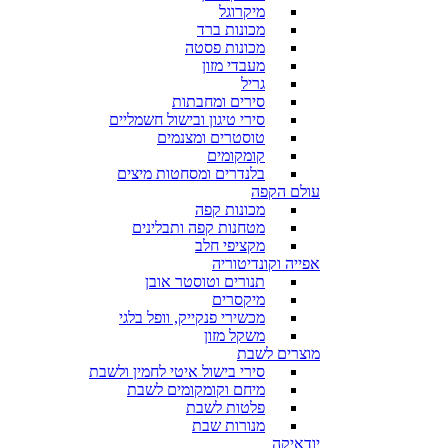
מיקרוגל
מכונות ברד
מכונות פסטה
מעבדי מזון
גריל
סירים ומחבתות
סירי טיגון ובישול חשמליים
טוסטרים ומצנמים
קומקומים
בלנדרים ומסחטות מיצים
עולם הקפה
מכונות קפה
מטחנות קפה ותבלינים
מקציפי חלב
אפייה וקונדיטוריה
תנורים וטוסטר אובן
מיקסרים
מכשירי פנקייק, וופל בלגי
משקל מזון
מוצרים לשבת
סירי בישול איטי לחמין ולשבת
מיחם וקומקומים לשבת
פלטות לשבת
מנורות שבת
יודאיקה