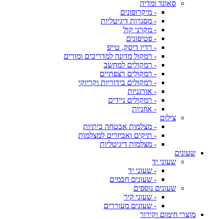
סאונד ומדיה
- מיקרופונים
- מסגרות דיגיטליות
- מקרני קול
- פטיפונים
- רדיו דיסק, טייפ
- רמקול מדונה למדריכים ומורים
- רמקולים למחשב
- רמקולים רצפתיים
- רמקולים בידוריות וקריוקי
- אורגניות
- רמקולים ניידים
- אוזניות
צילום
- מצלמות אבטחה ביתיות
- תיקים ואביזרים למצלמות
- מצלמות דיגיטליות
שעונים
שעוני יד
- שעוני יד
- שעונים חכמים
שעונים נוספים
- שעוני קיר
- שעונים מעוררים
מוצרי חימום וקירור