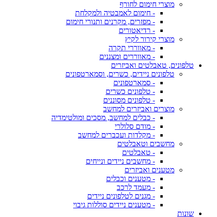
מוצרי חימום לחורף
- חימום לאמבטיה ולמקלחת
- מפזרים, מקרנים ותנורי חימום
- רדיאטורים
מוצרי קירור לקיץ
- מאווררי תקרה
- מאווררים ומצננים
טלפונים, טאבלטים ואביזרים
טלפונים ניידים, כשרים, וסמארטפונים
- סמארטפונים
- טלפונים כשרים
- טלפונים מסוננים
מוצרים ואביזרים למחשב
- כבלים למחשב, מסכים ומולטימדיה
- מודם סלולרי
- מקלדות ועכברים למחשב
מחשבים וטאבלטים
- טאבלטים
- מחשבים ניידים ונייחים
מטענים ואביזרים
- מטענים וכבלים
- מעמד לרכב
- מגנים לטלפונים ניידים
- מטענים ניידים סוללות גיבוי
שונות