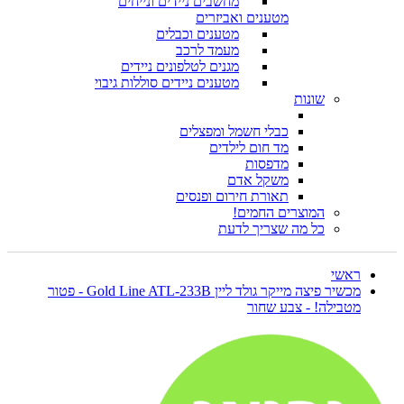
מחשבים ניידים ונייחים
מטענים ואביזרים
מטענים וכבלים
מעמד לרכב
מגנים לטלפונים ניידים
מטענים ניידים סוללות גיבוי
שונות
כבלי חשמל ומפצלים
מד חום לילדים
מדפסות
משקל אדם
תאורת חירום ופנסים
המוצרים החמים!
כל מה שצריך לדעת
ראשי
מכשיר פיצה מייקר גולד ליין Gold Line ATL-233B - פטור
מטבילה! - צבע שחור