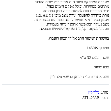
מערכת המספקת פיזור חום אחיד בכל שטח ההכנה.
מתחמם במהירות וכולל אפקט חימום כפול.
ידית מבודדת חום למניעת כוויה בזמן הפתיחה.
נורת ביקורת להפעלה ונורת מצב מוכן {READY}
מנגנון בטיחותי אוטומטי להגנה בפני התחממות יתר.
מצב נעילה המאפשר אחסנה נוחה בעמידה.
חסכוני במקום. קל, נוח ופרקטי לשימוש והפעלה.
בהשגחת ואישור הרב אליהו הכהן רוזנברג
הספק: 1450W
שטח הכנה: 32 ס"מ
צבע שחור
שנה אחריות ע"י היבואן הרשמי גולד ליין
מותג:
גולד ליין
דגם:
ATL-233B