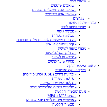
שואבי אבק
- שואבים שוטפים
- שואבי אבק חשמליים ונטענים
- שואבי אבק רובוטיים
- מגהצים
מוצרי טיפוח לשיער
מוצרי טיפוח לגבר
- מכונות גילוח
- מכונות תספורת
- מוצרים משלימים למכונות גילוח ותספורת
- קוצץ שיער אף ואוזן
מוצרי טיפוח לאישה
- מחליק ומסלסל שיער
- מייבש פן לשיער
- מסירי שיער לנשים
סאונד ואלקטרוניקה
אלקטרוניקה ואביזרים
- זכרונות ניידים (USB) וכרטיסי זיכרון
- סוללות ובטריות
- סוללות למכשירי שמיעה
- טלפונים נייחים ואלחוטיים לבית
נגנים ומכשירי הקלטה
- נגנים MP3 ו- MP4
- אביזרים ומגנים לנגני MP3 ו- MP4
- מכשירי הקלטה