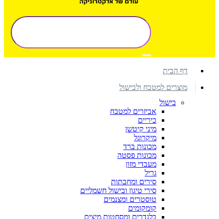
דף הבית
מוצרים למטבח ולבישול
בישול
אביזרים למטבח
כיריים
מיני קיטשן
מיקרוגל
מכונות ברד
מכונות פסטה
מעבדי מזון
גריל
סירים ומחבתות
סירי טיגון ובישול חשמליים
טוסטרים ומצנמים
קומקומים
בלנדרים ומסחטות מיצים