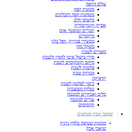
עולם הקפה
מכונות קפה
מטחנות קפה ותבלינים
מקציפי חלב
אפייה וקונדיטוריה
תנורים וטוסטר אובן
מיקסרים
מכשירי פנקייק, וופל בלגי
משקל מזון
מוצרים לשבת
סירי בישול איטי לחמין ולשבת
מיחם וקומקומים לשבת
פלטות לשבת
מנורות שבת
יודאיקה
כיסוי לפלטה לשבת
נטלות מעוצבות
כלים ואביזרים למטבח
עזרים למטבח
תרמוסים
שואבי אבק ומגהצים
מכונות שטיפה בלחץ גרניק
שואבי אבק