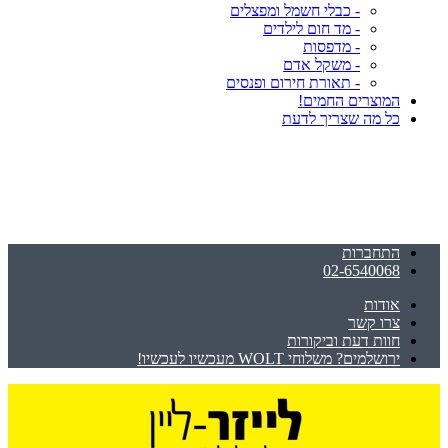
- כבלי חשמל ומפצלים
- מד חום לילדים
- מדפסות
- משקל אדם
- תאורת חירום ופנסים
המוצרים החמים!
כל מה שצריך לדעת
התחברות
02-6540068
אודות
צרו קשר
חוות דעת וביקורות
ירושלמים? משלוחי WOLT מעכשיו לעכשיו!