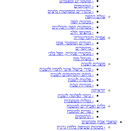
- טוסטרים ומצנמים
- קומקומים
- בלנדרים ומסחטות מיצים
עולם הקפה
- מכונות קפה
- מטחנות קפה ותבלינים
- מקציפי חלב
אפייה וקונדיטוריה
- תנורים וטוסטר אובן
- מיקסרים
- מכשירי פנקייק, וופל בלגי
- משקל מזון
מוצרים לשבת
- סירי בישול איטי לחמין ולשבת
- מיחם וקומקומים לשבת
- פלטות לשבת
- מנורות שבת
יודאיקה
- כיסוי לפלטה לשבת
- נטלות מעוצבות
כלים ואביזרים למטבח
- עזרים למטבח
- תרמוסים
שואבי אבק ומגהצים
- מכונות שטיפה בלחץ גרניק