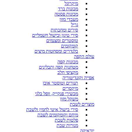
מיקרוגל
מכונות ברד
מכונות פסטה
מעבדי מזון
גריל
סירים ומחבתות
סירי טיגון ובישול חשמליים
טוסטרים ומצנמים
קומקומים
בלנדרים ומסחטות מיצים
עולם הקפה
מכונות קפה
מטחנות קפה ותבלינים
מקציפי חלב
אפייה וקונדיטוריה
תנורים וטוסטר אובן
מיקסרים
מכשירי פנקייק, וופל בלגי
משקל מזון
מוצרים לשבת
סירי בישול איטי לחמין ולשבת
מיחם וקומקומים לשבת
פלטות לשבת
מנורות שבת
יודאיקה