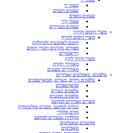
שעוני יד
שעונים חכמים
שעונים נוספים
שעוני קיר
שעונים מעוררים
מוצרי חימום וקירור
מוצרי חימום לחורף
חימום לאמבטיה ולמקלחת
מפזרים, מקרנים ותנורי חימום
רדיאטורים
מוצרי קירור לקיץ
מאווררי תקרה
מאווררים ומצננים
טלפונים, טאבלטים ואביזרים
טלפונים ניידים, כשרים, וסמארטפונים
סמארטפונים
טלפונים כשרים
טלפונים מסוננים
מוצרים ואביזרים למחשב
כבלים למחשב, מסכים ומולטימדיה
מודם סלולרי
מקלדות ועכברים למחשב
מחשבים וטאבלטים
טאבלטים