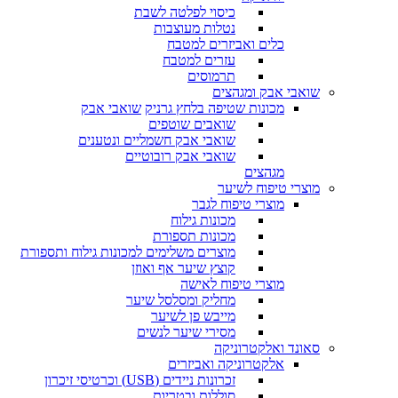
כיסוי לפלטה לשבת
נטלות מעוצבות
כלים ואביזרים למטבח
עזרים למטבח
תרמוסים
שואבי אבק ומגהצים
מכונות שטיפה בלחץ גרניק
שואבי אבק
שואבים שוטפים
שואבי אבק חשמליים ונטענים
שואבי אבק רובוטיים
מגהצים
מוצרי טיפוח לשיער
מוצרי טיפוח לגבר
מכונות גילוח
מכונות תספורת
מוצרים משלימים למכונות גילוח ותספורת
קוצץ שיער אף ואוזן
מוצרי טיפוח לאישה
מחליק ומסלסל שיער
מייבש פן לשיער
מסירי שיער לנשים
סאונד ואלקטרוניקה
אלקטרוניקה ואביזרים
זכרונות ניידים (USB) וכרטיסי זיכרון
סוללות ובטריות