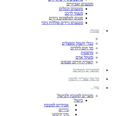
מטענים ואביזרים
מטענים וכבלים
מעמד לרכב
מגנים לטלפונים ניידים
מטענים ניידים סוללות גיבוי
שונות
כבלי חשמל ומפצלים
מד חום לילדים
מדפסות
משקל אדם
תאורת חירום ופנסים
המוצרים החמים!
כל מה שצריך לדעת
עוד...
מוצרים למטבח ולבישול
בישול
אביזרים למטבח
כיריים
מיני קיטשן