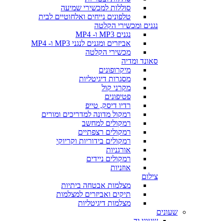
סוללות למכשירי שמיעה
טלפונים נייחים ואלחוטיים לבית
נגנים ומכשירי הקלטה
נגנים MP3 ו- MP4
אביזרים ומגנים לנגני MP3 ו- MP4
מכשירי הקלטה
סאונד ומדיה
מיקרופונים
מסגרות דיגיטליות
מקרני קול
פטיפונים
רדיו דיסק, טייפ
רמקול מדונה למדריכים ומורים
רמקולים למחשב
רמקולים רצפתיים
רמקולים בידוריות וקריוקי
אורגניות
רמקולים ניידים
אוזניות
צילום
מצלמות אבטחה ביתיות
תיקים ואביזרים למצלמות
מצלמות דיגיטליות
שעונים
שעוני יד