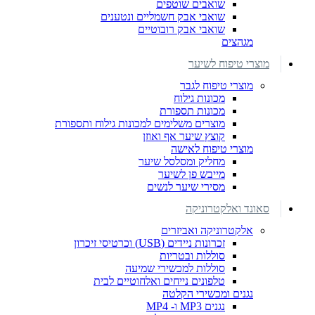
שואבים שוטפים
שואבי אבק חשמליים ונטענים
שואבי אבק רובוטיים
מגהצים
מוצרי טיפוח לשיער
מוצרי טיפוח לגבר
מכונות גילוח
מכונות תספורת
מוצרים משלימים למכונות גילוח ותספורת
קוצץ שיער אף ואוזן
מוצרי טיפוח לאישה
מחליק ומסלסל שיער
מייבש פן לשיער
מסירי שיער לנשים
סאונד ואלקטרוניקה
אלקטרוניקה ואביזרים
זכרונות ניידים (USB) וכרטיסי זיכרון
סוללות ובטריות
סוללות למכשירי שמיעה
טלפונים נייחים ואלחוטיים לבית
נגנים ומכשירי הקלטה
נגנים MP3 ו- MP4