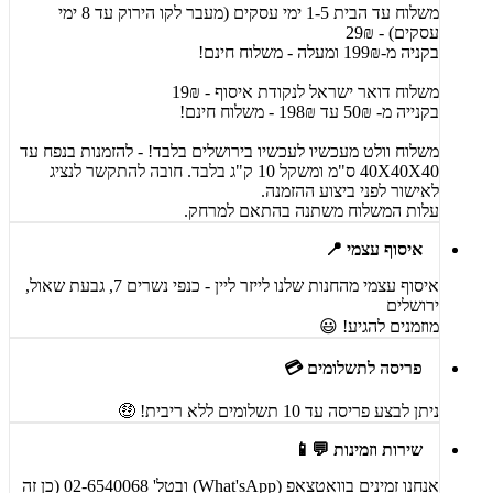
משלוח עד הבית 1-5 ימי עסקים (מעבר לקו הירוק עד 8 ימי
עסקים) - 29₪
בקניה מ-199₪ ומעלה - משלוח חינם!
משלוח דואר ישראל לנקודת איסוף - 19₪
בקנייה מ- 50₪ עד 198₪ - משלוח חינם!
משלוח וולט מעכשיו לעכשיו בירושלים בלבד! - להזמנות בנפח עד
40X40X40 ס"מ ומשקל 10 ק"ג בלבד. חובה להתקשר לנציג
לאישור לפני ביצוע ההזמנה.
עלות המשלוח משתנה בהתאם למרחק.
איסוף עצמי 📍
איסוף עצמי מהחנות שלנו לייזר ליין - כנפי נשרים 7, גבעת שאול,
ירושלים
מוזמנים להגיע! 😃
פריסה לתשלומים 💳
ניתן לבצע פריסה עד 10 תשלומים ללא ריבית! 🤑
שירות וזמינות 💬📱
אנחנו זמינים בוואטצאפ (What'sApp) ובטל' 02-6540068 (כן זה