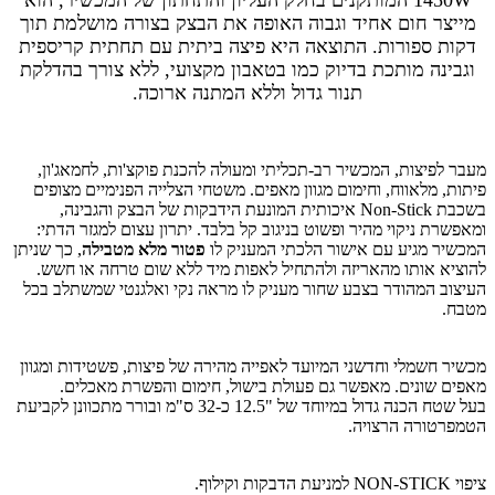
1450W המותקנים בחלק העליון והתחתון של המכשיר, הוא
מייצר חום אחיד וגבוה האופה את הבצק בצורה מושלמת תוך
דקות ספורות. התוצאה היא פיצה ביתית עם תחתית קריספית
וגבינה מותכת בדיוק כמו בטאבון מקצועי, ללא צורך בהדלקת
תנור גדול וללא המתנה ארוכה.
מעבר לפיצות, המכשיר רב-תכליתי ומעולה להכנת פוקצ'ות, לחמאג'ון,
פיתות, מלאווח, וחימום מגוון מאפים. משטחי הצלייה הפנימיים מצופים
בשכבת Non-Stick איכותית המונעת הידבקות של הבצק והגבינה,
ומאפשרת ניקוי מהיר ופשוט בניגוב קל בלבד. יתרון עצום למגזר הדתי:
המכשיר מגיע עם אישור הלכתי המעניק לו
פטור מלא מטבילה
, כך שניתן
להוציא אותו מהאריזה ולהתחיל לאפות מיד ללא שום טרחה או חשש.
העיצוב המהודר בצבע שחור מעניק לו מראה נקי ואלגנטי שמשתלב בכל
מטבח.
מכשיר חשמלי וחדשני המיועד לאפייה מהירה של פיצות, פשטידות ומגוון
מאפים שונים. מאפשר גם פעולת בישול, חימום והפשרת מאכלים.
בעל שטח הכנה גדול במיוחד של "12.5 כ-32 ס"מ ובורר מתכוונן לקביעת
הטמפרטורה הרצויה.
ציפוי NON-STICK למניעת הדבקות וקילוף.