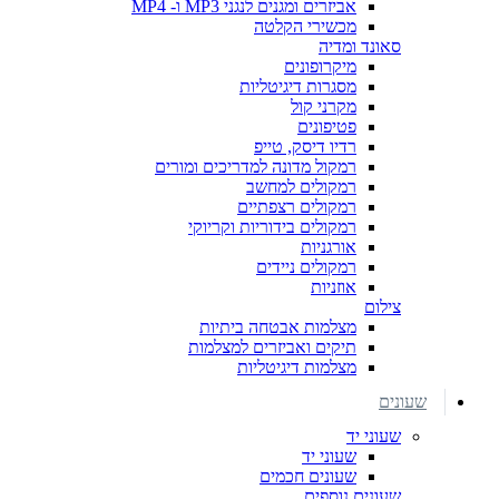
אביזרים ומגנים לנגני MP3 ו- MP4
מכשירי הקלטה
סאונד ומדיה
מיקרופונים
מסגרות דיגיטליות
מקרני קול
פטיפונים
רדיו דיסק, טייפ
רמקול מדונה למדריכים ומורים
רמקולים למחשב
רמקולים רצפתיים
רמקולים בידוריות וקריוקי
אורגניות
רמקולים ניידים
אוזניות
צילום
מצלמות אבטחה ביתיות
תיקים ואביזרים למצלמות
מצלמות דיגיטליות
שעונים
שעוני יד
שעוני יד
שעונים חכמים
שעונים נוספים