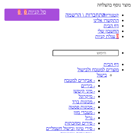
מוצר נוסף בהצלחה
סל קניות
0
0
התחברות \ הרשמה
קטגוריות
התקשרו אלינו
דף הבית
החשבון שלי
0
עגלת קניות
דף הבית
מוצרים למטבח ולבישול
בישול
- אביזרים למטבח
- כיריים
- מיני קיטשן
- מיקרוגל
- מכונות ברד
- מכונות פסטה
- מעבדי מזון
- גריל
- סירים ומחבתות
- סירי טיגון ובישול חשמליים