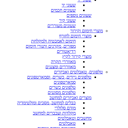
שעוני יד
שעונים חכמים
שעונים נוספים
שעוני קיר
שעונים מעוררים
מוצרי חימום וקירור
מוצרי חימום לחורף
חימום לאמבטיה ולמקלחת
מפזרים, מקרנים ותנורי חימום
רדיאטורים
מוצרי קירור לקיץ
מאווררי תקרה
מאווררים ומצננים
טלפונים, טאבלטים ואביזרים
טלפונים ניידים, כשרים, וסמארטפונים
סמארטפונים
טלפונים כשרים
טלפונים מסוננים
מוצרים ואביזרים למחשב
כבלים למחשב, מסכים ומולטימדיה
מודם סלולרי
מקלדות ועכברים למחשב
מחשבים וטאבלטים
טאבלטים