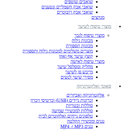
שואבים שוטפים
שואבי אבק חשמליים ונטענים
שואבי אבק רובוטיים
מגהצים
מוצרי טיפוח לשיער
מוצרי טיפוח לגבר
מכונות גילוח
מכונות תספורת
מוצרים משלימים למכונות גילוח ותספורת
קוצץ שיער אף ואוזן
מוצרי טיפוח לאישה
מחליק ומסלסל שיער
מייבש פן לשיער
מסירי שיער לנשים
סאונד ואלקטרוניקה
אלקטרוניקה ואביזרים
זכרונות ניידים (USB) וכרטיסי זיכרון
סוללות ובטריות
סוללות למכשירי שמיעה
טלפונים נייחים ואלחוטיים לבית
נגנים ומכשירי הקלטה
נגנים MP3 ו- MP4