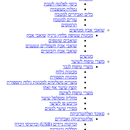
כיסוי לפלטה לשבת
נטלות מעוצבות
כלים ואביזרים למטבח
עזרים למטבח
תרמוסים
שואבי אבק ומגהצים
מכונות שטיפה בלחץ גרניק
שואבי אבק
שואבים שוטפים
שואבי אבק חשמליים ונטענים
שואבי אבק רובוטיים
מגהצים
מוצרי טיפוח לשיער
מוצרי טיפוח לגבר
מכונות גילוח
מכונות תספורת
מוצרים משלימים למכונות גילוח ותספורת
קוצץ שיער אף ואוזן
מוצרי טיפוח לאישה
מחליק ומסלסל שיער
מייבש פן לשיער
מסירי שיער לנשים
סאונד ואלקטרוניקה
אלקטרוניקה ואביזרים
זכרונות ניידים (USB) וכרטיסי זיכרון
סוללות ובטריות