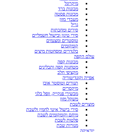
מיקרוגל
מכונות ברד
מכונות פסטה
מעבדי מזון
גריל
סירים ומחבתות
סירי טיגון ובישול חשמליים
טוסטרים ומצנמים
קומקומים
בלנדרים ומסחטות מיצים
עולם הקפה
מכונות קפה
מטחנות קפה ותבלינים
מקציפי חלב
אפייה וקונדיטוריה
תנורים וטוסטר אובן
מיקסרים
מכשירי פנקייק, וופל בלגי
משקל מזון
מוצרים לשבת
סירי בישול איטי לחמין ולשבת
מיחם וקומקומים לשבת
פלטות לשבת
מנורות שבת
יודאיקה