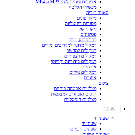
אביזרים ומגנים לנגני MP3 ו- MP4
מכשירי הקלטה
סאונד ומדיה
מיקרופונים
מסגרות דיגיטליות
מקרני קול
פטיפונים
רדיו דיסק, טייפ
רמקול מדונה למדריכים ומורים
רמקולים למחשב
רמקולים רצפתיים
רמקולים בידוריות וקריוקי
אורגניות
רמקולים ניידים
אוזניות
צילום
מצלמות אבטחה ביתיות
תיקים ואביזרים למצלמות
מצלמות דיגיטליות
שעונים
שעוני יד
שעוני יד
שעונים חכמים
שעונים נוספים