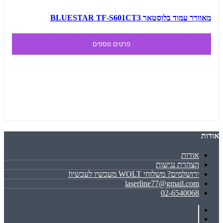
מאוורר עמוד בלוסטאר BLUESTAR TF-S601CT3
פרטים נוספים
אודות
אודות
הצהרת נגישות
ירושלמים? משלוחי WOLT מעכשיו לעכשיו!
laserline77@gmail.com
02-6540068