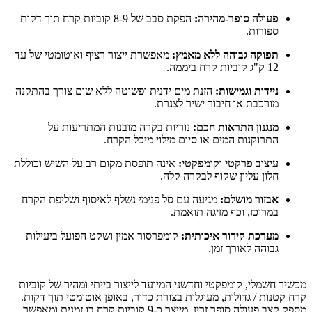
פעולה סופר-מהירה:
הפקת סבב של 8-9 קוביות קרח תוך דקות
ספורות.
תפוקה גבוהה ללא מאמץ:
מאפשרת ייצור רציף ואוטומטי של עד
12 ק"ג קוביות קרח ביממה.
ניידות וגמישות:
הזנת מים ידנית ופשוטה ללא שום צורך בהתקנה
מורכבת או חיבור ישיר לצנרת.
מנגנון התראות חכם:
נוריות בקרה מובנות המתריעות על
התרוקנות המים או סיום מילוי מיכל הקרח.
עיצוב פרקטי וקומפקטי:
אינה תופסת מקום רב על השיש וכוללת
חלון עליון שקוף לבקרה קלה.
אבזור מושלם:
מגיעה עם סל פנימי נשלף לאיסוף ושליפת הקרח
במרוכז, וכף מזיגה תואמת.
מערכת קירור איכותית:
קומפרסור אמין ושקט הפועל ביעילות
גבוהה לאורך זמן.
מכשיר חשמלי, קומפקטי וחדשני המיועד לייצור בייתי ומהיר של קוביות
קרח קטנות / גדולות, מעוגלות בצורת כדור, באופן אוטומטי תוך דקות.
מספק קצב פעולה סופר זריז, מייצר כ-9 קוביות קרח בו זמנית ומאפשר