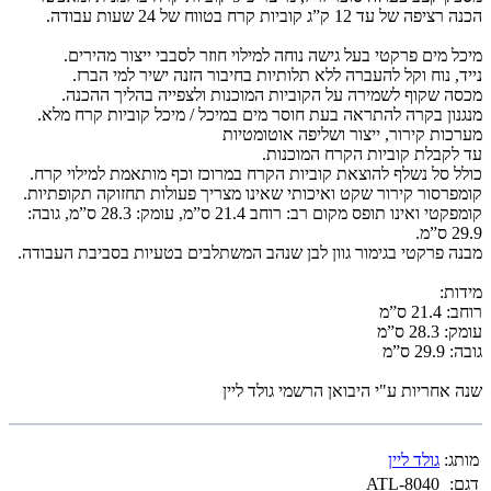
הכנה רציפה של עד 12 ק”ג קוביות קרח בטווח של 24 שעות עבודה.
מיכל מים פרקטי בעל גישה נוחה למילוי חוזר לסבבי ייצור מהירים.
נייד, נוח וקל להעברה ללא תלותיות בחיבור הזנה ישיר למי הברז.
מכסה שקוף לשמירה על הקוביות המוכנות ולצפייה בהליך ההכנה.
מנגנון בקרה להתראה בעת חוסר מים במיכל / מיכל קוביות קרח מלא.
מערכות קירור, ייצור ושליפה אוטומטיות
עד לקבלת קוביות הקרח המוכנות.
כולל סל נשלף להוצאת קוביות הקרח במרוכז וכף מותאמת למילוי קרח.
קומפרסור קירור שקט ואיכותי שאינו מצריך פעולות תחזוקה תקופתיות.
קומפקטי ואינו תופס מקום רב: רוחב 21.4 ס”מ, עומק: 28.3 ס”מ, גובה:
29.9 ס”מ.
מבנה פרקטי בגימור גוון לבן שנהב המשתלבים בטעיות בסביבת העבודה.
מידות:
רוחב: 21.4 ס”מ
עומק: 28.3 ס”מ
גובה: 29.9 ס”מ
שנה אחריות ע"י היבואן הרשמי גולד ליין
מותג:
גולד ליין
דגם:
ATL-8040