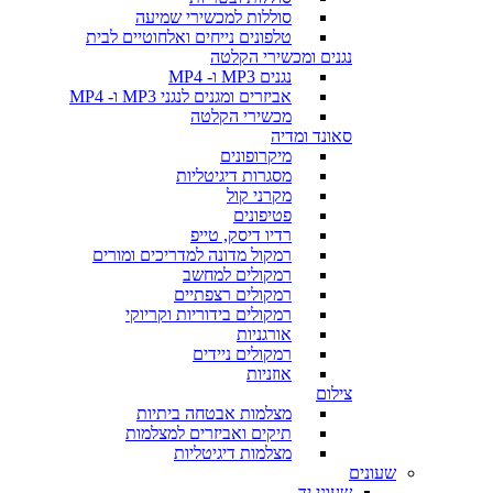
סוללות למכשירי שמיעה
טלפונים נייחים ואלחוטיים לבית
נגנים ומכשירי הקלטה
נגנים MP3 ו- MP4
אביזרים ומגנים לנגני MP3 ו- MP4
מכשירי הקלטה
סאונד ומדיה
מיקרופונים
מסגרות דיגיטליות
מקרני קול
פטיפונים
רדיו דיסק, טייפ
רמקול מדונה למדריכים ומורים
רמקולים למחשב
רמקולים רצפתיים
רמקולים בידוריות וקריוקי
אורגניות
רמקולים ניידים
אוזניות
צילום
מצלמות אבטחה ביתיות
תיקים ואביזרים למצלמות
מצלמות דיגיטליות
שעונים
שעוני יד