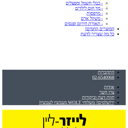
- כבלי חשמל ומפצלים
- מד חום לילדים
- מדפסות
- משקל אדם
- תאורת חירום ופנסים
המוצרים החמים!
כל מה שצריך לדעת
התחברות
02-6540068
אודות
צרו קשר
חוות דעת וביקורות
ירושלמים? משלוחי WOLT מעכשיו לעכשיו!