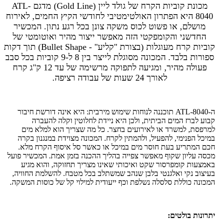
מכונת קוביות הקרח של גולד ליין (Gold Line) מדגם ATL-
8040 היא הפתרון האולטימטיבי לחודשי הקיץ החמים, לאירוח
מושלם, או פשוט לכוס משקה צונן בכל רגע נתון. המכשיר
החדשני והקומפקטי הזה מאפשר ייצור מהיר ואוטומטי של
קוביות קרח מעוגלות (בצורת "קליע" - Bullet Shape) תוך דקות
ספורות בלבד. המכונה מסוגלת לייצר בין 8 ל-9 קוביות בכל סבב
פעולה מהיר, ומגיעה לתפוקה מרשימה של עד 12 ק"ג קרח
לאורך 24 שעות של עבודה רציפה.
ה-ATL-8040 תוכננה לנוחות שימוש מירבית: היא אינה דורשת חיבור
קבוע לברז המים הביתית, ולכן היא ניידת לחלוטין וקלה להעברה
למרפסת, למשרד או לאירועים בחצר. כל מה שצריך הוא למלא מים
במיכל הפנימי, להפעיל, ולהמתין לקרח. המכונה מצוידת במנגנון בקרה
חכם המתריע בעת חוסר מים במיכל או כאשר סל איסוף הקרח מלא.
מכסה עליון שקוף מאפשר צפייה בהליך ההכנה בזמן אמת. המכשיר פועל
באמצעות קומפרסור שקט ואיכותי שאינו מצריך תחזוקה, והוא מגיע
בעיצוב נקי ואלגנטי בלבן שנהב שמשתלב בכל מטבח. להשלמת החוויה,
המכונה כוללת סלסלה נשלפת וכף ייעודית למילוי קל של כוסות המשקה.
יתרונות בולטים: