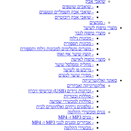
שואבי אבק
- שואבים שוטפים
- שואבי אבק חשמליים ונטענים
- שואבי אבק רובוטיים
- מגהצים
מוצרי טיפוח לשיער
מוצרי טיפוח לגבר
- מכונות גילוח
- מכונות תספורת
- מוצרים משלימים למכונות גילוח ותספורת
- קוצץ שיער אף ואוזן
מוצרי טיפוח לאישה
- מחליק ומסלסל שיער
- מייבש פן לשיער
- מסירי שיער לנשים
סאונד ואלקטרוניקה
אלקטרוניקה ואביזרים
- זכרונות ניידים (USB) וכרטיסי זיכרון
- סוללות ובטריות
- סוללות למכשירי שמיעה
- טלפונים נייחים ואלחוטיים לבית
נגנים ומכשירי הקלטה
- נגנים MP3 ו- MP4
- אביזרים ומגנים לנגני MP3 ו- MP4
- מכשירי הקלטה