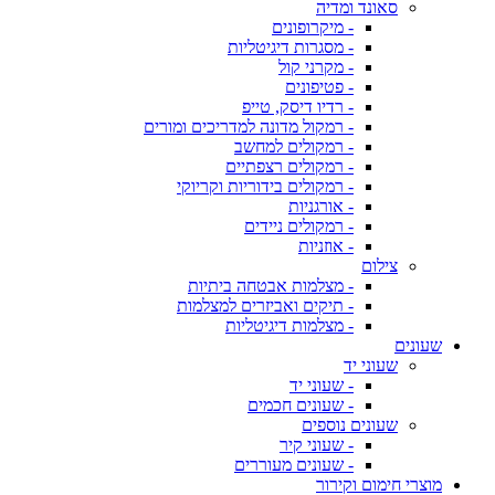
סאונד ומדיה
- מיקרופונים
- מסגרות דיגיטליות
- מקרני קול
- פטיפונים
- רדיו דיסק, טייפ
- רמקול מדונה למדריכים ומורים
- רמקולים למחשב
- רמקולים רצפתיים
- רמקולים בידוריות וקריוקי
- אורגניות
- רמקולים ניידים
- אוזניות
צילום
- מצלמות אבטחה ביתיות
- תיקים ואביזרים למצלמות
- מצלמות דיגיטליות
שעונים
שעוני יד
- שעוני יד
- שעונים חכמים
שעונים נוספים
- שעוני קיר
- שעונים מעוררים
מוצרי חימום וקירור