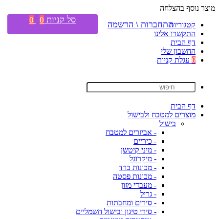
מוצר נוסף בהצלחה
סל קניות
0
0
התחברות \ הרשמה
קטגוריות
התקשרו אלינו
דף הבית
החשבון שלי
0
עגלת קניות
דף הבית
מוצרים למטבח ולבישול
בישול
- אביזרים למטבח
- כיריים
- מיני קיטשן
- מיקרוגל
- מכונות ברד
- מכונות פסטה
- מעבדי מזון
- גריל
- סירים ומחבתות
- סירי טיגון ובישול חשמליים