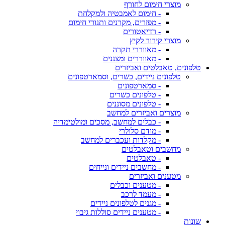
מוצרי חימום לחורף
- חימום לאמבטיה ולמקלחת
- מפזרים, מקרנים ותנורי חימום
- רדיאטורים
מוצרי קירור לקיץ
- מאווררי תקרה
- מאווררים ומצננים
טלפונים, טאבלטים ואביזרים
טלפונים ניידים, כשרים, וסמארטפונים
- סמארטפונים
- טלפונים כשרים
- טלפונים מסוננים
מוצרים ואביזרים למחשב
- כבלים למחשב, מסכים ומולטימדיה
- מודם סלולרי
- מקלדות ועכברים למחשב
מחשבים וטאבלטים
- טאבלטים
- מחשבים ניידים ונייחים
מטענים ואביזרים
- מטענים וכבלים
- מעמד לרכב
- מגנים לטלפונים ניידים
- מטענים ניידים סוללות גיבוי
שונות