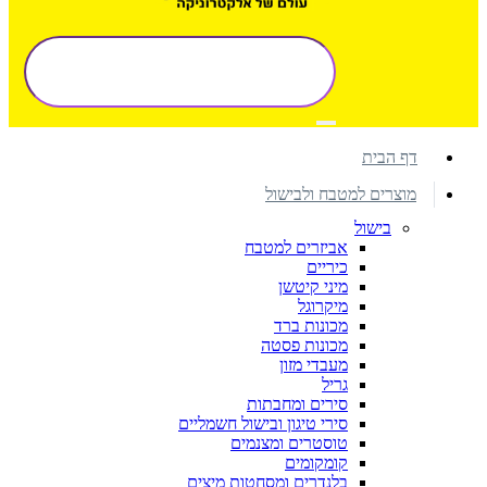
דף הבית
מוצרים למטבח ולבישול
בישול
אביזרים למטבח
כיריים
מיני קיטשן
מיקרוגל
מכונות ברד
מכונות פסטה
מעבדי מזון
גריל
סירים ומחבתות
סירי טיגון ובישול חשמליים
טוסטרים ומצנמים
קומקומים
בלנדרים ומסחטות מיצים