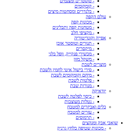
- טוסטרים ומצנמים
- קומקומים
- בלנדרים ומסחטות מיצים
עולם הקפה
- מכונות קפה
- מטחנות קפה ותבלינים
- מקציפי חלב
אפייה וקונדיטוריה
- תנורים וטוסטר אובן
- מיקסרים
- מכשירי פנקייק, וופל בלגי
- משקל מזון
מוצרים לשבת
- סירי בישול איטי לחמין ולשבת
- מיחם וקומקומים לשבת
- פלטות לשבת
- מנורות שבת
יודאיקה
- כיסוי לפלטה לשבת
- נטלות מעוצבות
כלים ואביזרים למטבח
- עזרים למטבח
- תרמוסים
שואבי אבק ומגהצים
- מכונות שטיפה בלחץ גרניק