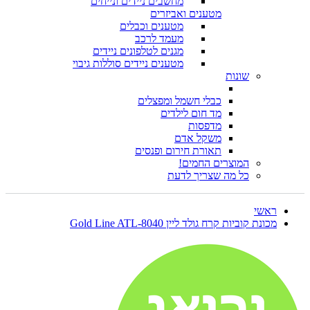
מחשבים ניידים ונייחים
מטענים ואביזרים
מטענים וכבלים
מעמד לרכב
מגנים לטלפונים ניידים
מטענים ניידים סוללות גיבוי
שונות
כבלי חשמל ומפצלים
מד חום לילדים
מדפסות
משקל אדם
תאורת חירום ופנסים
המוצרים החמים!
כל מה שצריך לדעת
ראשי
מכונת קוביות קרח גולד ליין Gold Line ATL-8040