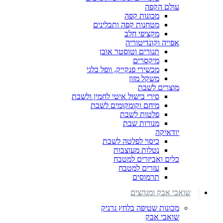
עולם הקפה
מכונות קפה
מטחנות קפה ותבלינים
מקציפי חלב
אפייה וקונדיטוריה
תנורים וטוסטר אובן
מיקסרים
מכשירי פנקייק, וופל בלגי
משקל מזון
מוצרים לשבת
סירי בישול איטי לחמין ולשבת
מיחם וקומקומים לשבת
פלטות לשבת
מנורות שבת
יודאיקה
כיסוי לפלטה לשבת
נטלות מעוצבות
כלים ואביזרים למטבח
עזרים למטבח
תרמוסים
שואבי אבק ומגהצים
מכונות שטיפה בלחץ גרניק
שואבי אבק