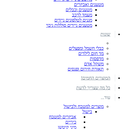
מטענים ואביזרים
מטענים וכבלים
מעמד לרכב
מגנים לטלפונים ניידים
מטענים ניידים סוללות גיבוי
שונות
כבלי חשמל ומפצלים
מד חום לילדים
מדפסות
משקל אדם
תאורת חירום ופנסים
המוצרים החמים!
כל מה שצריך לדעת
עוד...
מוצרים למטבח ולבישול
בישול
אביזרים למטבח
כיריים
מיני קיטשן