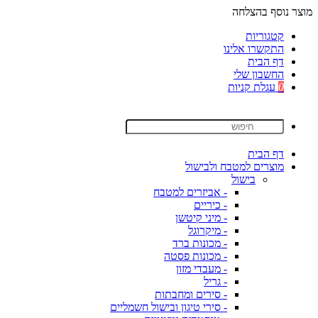
מוצר נוסף בהצלחה
קטגוריות
התקשרו אלינו
דף הבית
החשבון שלי
0
עגלת קניות
דף הבית
מוצרים למטבח ולבישול
בישול
- אביזרים למטבח
- כיריים
- מיני קיטשן
- מיקרוגל
- מכונות ברד
- מכונות פסטה
- מעבדי מזון
- גריל
- סירים ומחבתות
- סירי טיגון ובישול חשמליים