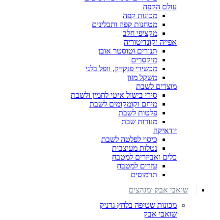
עולם הקפה
מכונות קפה
מטחנות קפה ותבלינים
מקציפי חלב
אפייה וקונדיטוריה
תנורים וטוסטר אובן
מיקסרים
מכשירי פנקייק, וופל בלגי
משקל מזון
מוצרים לשבת
סירי בישול איטי לחמין ולשבת
מיחם וקומקומים לשבת
פלטות לשבת
מנורות שבת
יודאיקה
כיסוי לפלטה לשבת
נטלות מעוצבות
כלים ואביזרים למטבח
עזרים למטבח
תרמוסים
שואבי אבק ומגהצים
מכונות שטיפה בלחץ גרניק
שואבי אבק