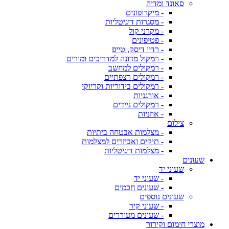
סאונד ומדיה
- מיקרופונים
- מסגרות דיגיטליות
- מקרני קול
- פטיפונים
- רדיו דיסק, טייפ
- רמקול מדונה למדריכים ומורים
- רמקולים למחשב
- רמקולים רצפתיים
- רמקולים בידוריות וקריוקי
- אורגניות
- רמקולים ניידים
- אוזניות
צילום
- מצלמות אבטחה ביתיות
- תיקים ואביזרים למצלמות
- מצלמות דיגיטליות
שעונים
שעוני יד
- שעוני יד
- שעונים חכמים
שעונים נוספים
- שעוני קיר
- שעונים מעוררים
מוצרי חימום וקירור