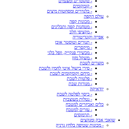
- טוסטרים ומצנמים
- קומקומים
- בלנדרים ומסחטות מיצים
עולם הקפה
- מכונות קפה
- מטחנות קפה ותבלינים
- מקציפי חלב
אפייה וקונדיטוריה
- תנורים וטוסטר אובן
- מיקסרים
- מכשירי פנקייק, וופל בלגי
- משקל מזון
מוצרים לשבת
- סירי בישול איטי לחמין ולשבת
- מיחם וקומקומים לשבת
- פלטות לשבת
- מנורות שבת
יודאיקה
- כיסוי לפלטה לשבת
- נטלות מעוצבות
כלים ואביזרים למטבח
- עזרים למטבח
- תרמוסים
שואבי אבק ומגהצים
- מכונות שטיפה בלחץ גרניק