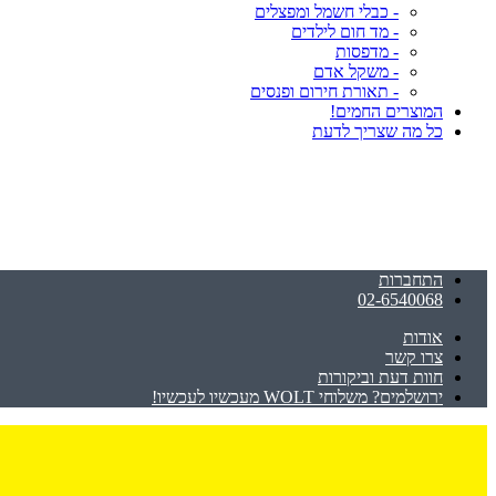
- כבלי חשמל ומפצלים
- מד חום לילדים
- מדפסות
- משקל אדם
- תאורת חירום ופנסים
המוצרים החמים!
כל מה שצריך לדעת
התחברות
02-6540068
אודות
צרו קשר
חוות דעת וביקורות
ירושלמים? משלוחי WOLT מעכשיו לעכשיו!