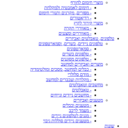
מוצרי חימום לחורף
- חימום לאמבטיה ולמקלחת
- מפזרים, מקרנים ותנורי חימום
- רדיאטורים
מוצרי קירור לקיץ
- מאווררי תקרה
- מאווררים ומצננים
טלפונים, טאבלטים ואביזרים
טלפונים ניידים, כשרים, וסמארטפונים
- סמארטפונים
- טלפונים כשרים
- טלפונים מסוננים
מוצרים ואביזרים למחשב
- כבלים למחשב, מסכים ומולטימדיה
- מודם סלולרי
- מקלדות ועכברים למחשב
מחשבים וטאבלטים
- טאבלטים
- מחשבים ניידים ונייחים
מטענים ואביזרים
- מטענים וכבלים
- מעמד לרכב
- מגנים לטלפונים ניידים
- מטענים ניידים סוללות גיבוי
שונות