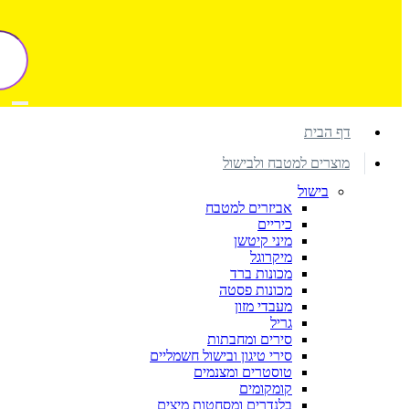
דף הבית
מוצרים למטבח ולבישול
בישול
אביזרים למטבח
כיריים
מיני קיטשן
מיקרוגל
מכונות ברד
מכונות פסטה
מעבדי מזון
גריל
סירים ומחבתות
סירי טיגון ובישול חשמליים
טוסטרים ומצנמים
קומקומים
בלנדרים ומסחטות מיצים