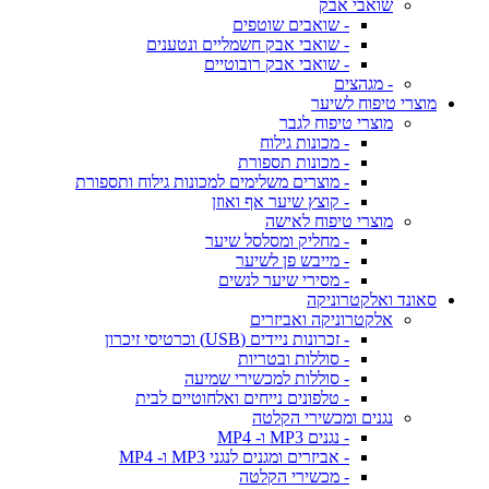
שואבי אבק
- שואבים שוטפים
- שואבי אבק חשמליים ונטענים
- שואבי אבק רובוטיים
- מגהצים
מוצרי טיפוח לשיער
מוצרי טיפוח לגבר
- מכונות גילוח
- מכונות תספורת
- מוצרים משלימים למכונות גילוח ותספורת
- קוצץ שיער אף ואוזן
מוצרי טיפוח לאישה
- מחליק ומסלסל שיער
- מייבש פן לשיער
- מסירי שיער לנשים
סאונד ואלקטרוניקה
אלקטרוניקה ואביזרים
- זכרונות ניידים (USB) וכרטיסי זיכרון
- סוללות ובטריות
- סוללות למכשירי שמיעה
- טלפונים נייחים ואלחוטיים לבית
נגנים ומכשירי הקלטה
- נגנים MP3 ו- MP4
- אביזרים ומגנים לנגני MP3 ו- MP4
- מכשירי הקלטה