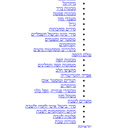
מיקרוגל
מכונות ברד
מכונות פסטה
מעבדי מזון
גריל
סירים ומחבתות
סירי טיגון ובישול חשמליים
טוסטרים ומצנמים
קומקומים
בלנדרים ומסחטות מיצים
עולם הקפה
מכונות קפה
מטחנות קפה ותבלינים
מקציפי חלב
אפייה וקונדיטוריה
תנורים וטוסטר אובן
מיקסרים
מכשירי פנקייק, וופל בלגי
משקל מזון
מוצרים לשבת
סירי בישול איטי לחמין ולשבת
מיחם וקומקומים לשבת
פלטות לשבת
מנורות שבת
יודאיקה