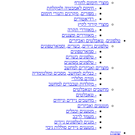
מוצרי חימום לחורף
- חימום לאמבטיה ולמקלחת
- מפזרים, מקרנים ותנורי חימום
- רדיאטורים
מוצרי קירור לקיץ
- מאווררי תקרה
- מאווררים ומצננים
טלפונים, טאבלטים ואביזרים
טלפונים ניידים, כשרים, וסמארטפונים
- סמארטפונים
- טלפונים כשרים
- טלפונים מסוננים
מוצרים ואביזרים למחשב
- כבלים למחשב, מסכים ומולטימדיה
- מודם סלולרי
- מקלדות ועכברים למחשב
מחשבים וטאבלטים
- טאבלטים
- מחשבים ניידים ונייחים
מטענים ואביזרים
- מטענים וכבלים
- מעמד לרכב
- מגנים לטלפונים ניידים
- מטענים ניידים סוללות גיבוי
שונות