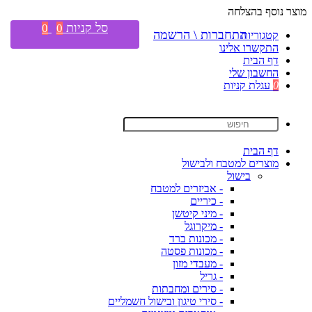
מוצר נוסף בהצלחה
סל קניות
0
0
התחברות \ הרשמה
קטגוריות
התקשרו אלינו
דף הבית
החשבון שלי
0
עגלת קניות
דף הבית
מוצרים למטבח ולבישול
בישול
- אביזרים למטבח
- כיריים
- מיני קיטשן
- מיקרוגל
- מכונות ברד
- מכונות פסטה
- מעבדי מזון
- גריל
- סירים ומחבתות
- סירי טיגון ובישול חשמליים