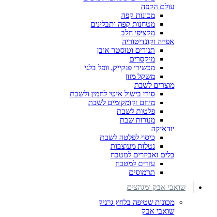
עולם הקפה
מכונות קפה
מטחנות קפה ותבלינים
מקציפי חלב
אפייה וקונדיטוריה
תנורים וטוסטר אובן
מיקסרים
מכשירי פנקייק, וופל בלגי
משקל מזון
מוצרים לשבת
סירי בישול איטי לחמין ולשבת
מיחם וקומקומים לשבת
פלטות לשבת
מנורות שבת
יודאיקה
כיסוי לפלטה לשבת
נטלות מעוצבות
כלים ואביזרים למטבח
עזרים למטבח
תרמוסים
שואבי אבק ומגהצים
מכונות שטיפה בלחץ גרניק
שואבי אבק