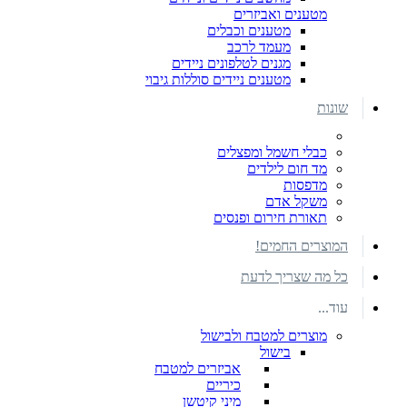
מטענים ואביזרים
מטענים וכבלים
מעמד לרכב
מגנים לטלפונים ניידים
מטענים ניידים סוללות גיבוי
שונות
כבלי חשמל ומפצלים
מד חום לילדים
מדפסות
משקל אדם
תאורת חירום ופנסים
המוצרים החמים!
כל מה שצריך לדעת
עוד...
מוצרים למטבח ולבישול
בישול
אביזרים למטבח
כיריים
מיני קיטשן