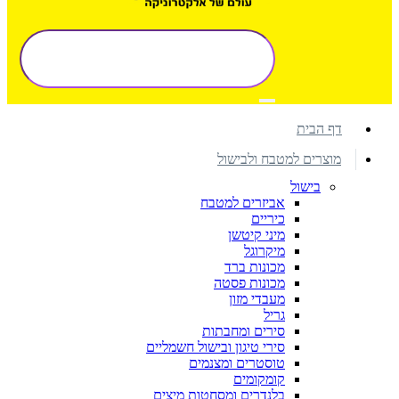
דף הבית
מוצרים למטבח ולבישול
בישול
אביזרים למטבח
כיריים
מיני קיטשן
מיקרוגל
מכונות ברד
מכונות פסטה
מעבדי מזון
גריל
סירים ומחבתות
סירי טיגון ובישול חשמליים
טוסטרים ומצנמים
קומקומים
בלנדרים ומסחטות מיצים