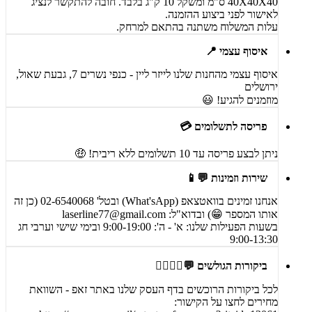
40X40X40 ס"מ ומשקל 10 ק"ג בלבד. חובה להתקשר לנציג
לאישור לפני ביצוע ההזמנה.
עלות המשלוח משתנה בהתאם למרחק.
איסוף עצמי 📍
איסוף עצמי מהחנות שלנו לייזר ליין - כנפי נשרים 7, גבעת שאול,
ירושלים
מוזמנים להגיע! 😃
פריסה לתשלומים 💳
ניתן לבצע פריסה עד 10 תשלומים ללא ריבית! 🤑
שירות וזמינות 💬📱
אנחנו זמינים בוואטצאפ (What'sApp) ובטל' 02-6540068 (כן זה
אותו המספר 😁) ובדוא"ל:
laserline77@gmail.com
בשעות הפעילות שלנו: א' - ה': 9:00-19:00 ובימי שישי וערבי חג
9:00-13:30
ביקורות הגולשים 💬🙋‍♀️🙋‍♂️
לכל ביקורות הרוכשים בדף העסק שלנו באתר זאפ - השוואת
מחירים לחצו על הקישור: