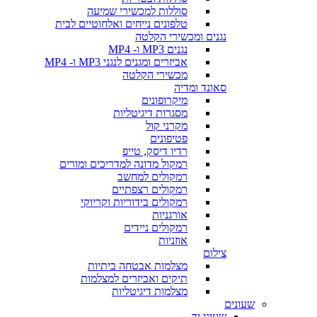
סוללות למכשירי שמיעה
טלפונים נייחים ואלחוטיים לבית
נגנים ומכשירי הקלטה
נגנים MP3 ו- MP4
אביזרים ומגנים לנגני MP3 ו- MP4
מכשירי הקלטה
סאונד ומדיה
מיקרופונים
מסגרות דיגיטליות
מקרני קול
פטיפונים
רדיו דיסק, טייפ
רמקול מדונה למדריכים ומורים
רמקולים למחשב
רמקולים רצפתיים
רמקולים בידוריות וקריוקי
אורגניות
רמקולים ניידים
אוזניות
צילום
מצלמות אבטחה ביתיות
תיקים ואביזרים למצלמות
מצלמות דיגיטליות
שעונים
שעוני יד