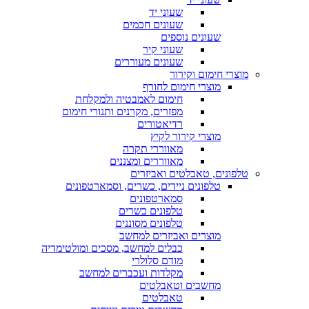
שעוני יד
שעונים חכמים
שעונים נוספים
שעוני קיר
שעונים מעוררים
מוצרי חימום וקירור
מוצרי חימום לחורף
חימום לאמבטיה ולמקלחת
מפזרים, מקרנים ותנורי חימום
רדיאטורים
מוצרי קירור לקיץ
מאווררי תקרה
מאווררים ומצננים
טלפונים, טאבלטים ואביזרים
טלפונים ניידים, כשרים, וסמארטפונים
סמארטפונים
טלפונים כשרים
טלפונים מסוננים
מוצרים ואביזרים למחשב
כבלים למחשב, מסכים ומולטימדיה
מודם סלולרי
מקלדות ועכברים למחשב
מחשבים וטאבלטים
טאבלטים