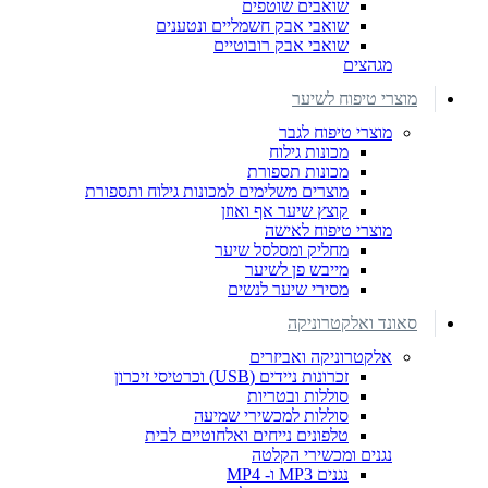
שואבים שוטפים
שואבי אבק חשמליים ונטענים
שואבי אבק רובוטיים
מגהצים
מוצרי טיפוח לשיער
מוצרי טיפוח לגבר
מכונות גילוח
מכונות תספורת
מוצרים משלימים למכונות גילוח ותספורת
קוצץ שיער אף ואוזן
מוצרי טיפוח לאישה
מחליק ומסלסל שיער
מייבש פן לשיער
מסירי שיער לנשים
סאונד ואלקטרוניקה
אלקטרוניקה ואביזרים
זכרונות ניידים (USB) וכרטיסי זיכרון
סוללות ובטריות
סוללות למכשירי שמיעה
טלפונים נייחים ואלחוטיים לבית
נגנים ומכשירי הקלטה
נגנים MP3 ו- MP4