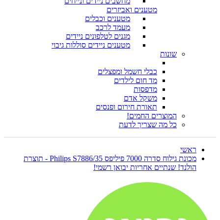
מחשבים ניידים ונייחים
מטענים ואביזרים
מטענים וכבלים
מעמד לרכב
מגנים לטלפונים ניידים
מטענים ניידים סוללות גיבוי
שונות
כבלי חשמל ומפצלים
מד חום לילדים
מדפסות
משקל אדם
תאורת חירום ופנסים
המוצרים החמים!
כל מה שצריך לדעת
ראשי
מכונת גילוח סדרה 7000 פיליפס Philips S7886/35 - תוצרת
הולנד! שנתיים אחריות יבואן רשמי!