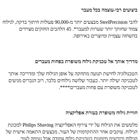
ביצועים רבי-עוצמה בכל מעבר
להבי SteelPrecision מבצעים יותר מ-90,000 פעולות חיתוך בדקה, לגילוח
צמוד שחותך יותר שערות למעבר*. 45 הלהבים החזקים מצוידים
בהשחזה עצמית ומיוצרים באירופה.
מדריך אותך אל טכניקת גילוח משופרת בפחות מעברים
הטכנולוגיה לחישת תנועה מתחקה על אופן הגילוח שלך ומדריכה אותך
לטכניקה יעילה יותר. כעבור שלושה גילוחים בלבד, רוב הגברים מגיעים
לטכניקה משופרת עם פחות מעברים****.
חוויית גילוח משופרת בעזרת אפליקציה
מלטשים את הגילוח על ידי צירוף האפליקציה Philips Shaving למכונת
הגילוח. עוקבים אחר ההתקדמות של העור, מבצעים התאמה אישית של
הגילוח ורוכשים מיומנות בטכניקת גילוח צמודה אבל נעימה לעור.