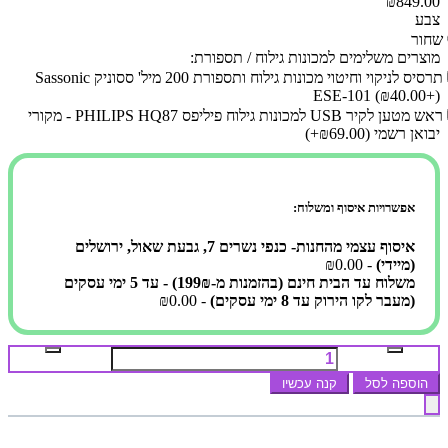
₪849.00
צבע
שחור
מוצרים משלימים למכונות גילוח / תספורת:
תרסיס לניקוי וחיטוי מכונות גילוח ותספורת 200 מיל' ססוניק Sassonic
ESE-101
(₪40.00+)
ראש מטען לקיר USB למכונות גילוח פיליפס PHILIPS HQ87 - מקורי
יבואן רשמי
(₪69.00+)
אפשרויות איסוף ומשלוח:
איסוף עצמי מהחנות- כנפי נשרים 7, גבעת שאול, ירושלים
(מיידי)
- ₪0.00
משלוח עד הבית חינם (בהזמנות מ-199₪) - עד 5 ימי עסקים
(מעבר לקו הירוק עד 8 ימי עסקים)
- ₪0.00
הוספה לסל
קנה עכשיו