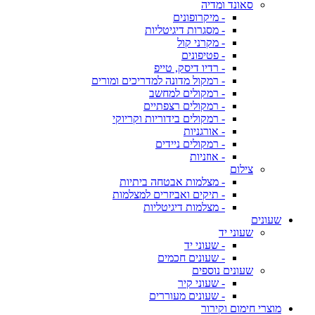
סאונד ומדיה
- מיקרופונים
- מסגרות דיגיטליות
- מקרני קול
- פטיפונים
- רדיו דיסק, טייפ
- רמקול מדונה למדריכים ומורים
- רמקולים למחשב
- רמקולים רצפתיים
- רמקולים בידוריות וקריוקי
- אורגניות
- רמקולים ניידים
- אוזניות
צילום
- מצלמות אבטחה ביתיות
- תיקים ואביזרים למצלמות
- מצלמות דיגיטליות
שעונים
שעוני יד
- שעוני יד
- שעונים חכמים
שעונים נוספים
- שעוני קיר
- שעונים מעוררים
מוצרי חימום וקירור