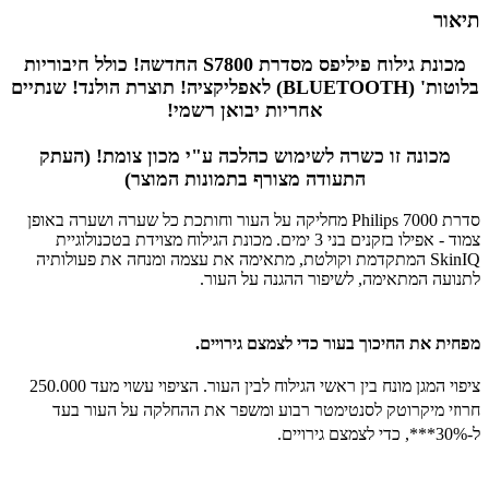
תיאור
מכונת גילוח פיליפס מסדרת S7800 החדשה! כולל חיבוריות
בלוטות' (BLUETOOTH) לאפליקציה! תוצרת הולנד! שנתיים
אחריות יבואן רשמי!
מכונה זו כשרה לשימוש כהלכה ע"י מכון צומת! (העתק
התעודה מצורף בתמונות המוצר)
סדרת Philips 7000 מחליקה על העור וחותכת כל שערה ושערה באופן
צמוד - אפילו בזקנים בני 3 ימים. מכונת הגילוח מצוידת בטכנולוגיית
SkinIQ המתקדמת וקולטת, מתאימה את עצמה ומנחה את פעולותיה
לתנועה המתאימה, לשיפור ההגנה על העור.
מפחית את החיכוך בעור כדי לצמצם גירויים.
ציפוי המגן מונח בין ראשי הגילוח לבין העור. הציפוי עשוי מעד 250.000
חרוזי מיקרוטק לסנטימטר רבוע ומשפר את ההחלקה על העור בעד
ל-30%***, כדי לצמצם גירויים.