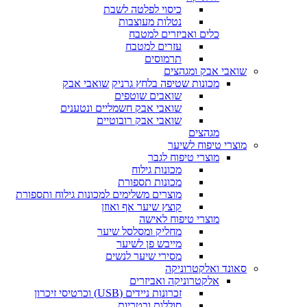
כיסוי לפלטה לשבת
נטלות מעוצבות
כלים ואביזרים למטבח
עזרים למטבח
תרמוסים
שואבי אבק ומגהצים
מכונות שטיפה בלחץ גרניק
שואבי אבק
שואבים שוטפים
שואבי אבק חשמליים ונטענים
שואבי אבק רובוטיים
מגהצים
מוצרי טיפוח לשיער
מוצרי טיפוח לגבר
מכונות גילוח
מכונות תספורת
מוצרים משלימים למכונות גילוח ותספורת
קוצץ שיער אף ואוזן
מוצרי טיפוח לאישה
מחליק ומסלסל שיער
מייבש פן לשיער
מסירי שיער לנשים
סאונד ואלקטרוניקה
אלקטרוניקה ואביזרים
זכרונות ניידים (USB) וכרטיסי זיכרון
סוללות ובטריות