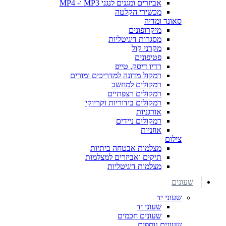
אביזרים ומגנים לנגני MP3 ו- MP4
מכשירי הקלטה
סאונד ומדיה
מיקרופונים
מסגרות דיגיטליות
מקרני קול
פטיפונים
רדיו דיסק, טייפ
רמקול מדונה למדריכים ומורים
רמקולים למחשב
רמקולים רצפתיים
רמקולים בידוריות וקריוקי
אורגניות
רמקולים ניידים
אוזניות
צילום
מצלמות אבטחה ביתיות
תיקים ואביזרים למצלמות
מצלמות דיגיטליות
שעונים
שעוני יד
שעוני יד
שעונים חכמים
שעונים נוספים