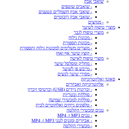
שואבי אבק
- שואבים שוטפים
- שואבי אבק חשמליים ונטענים
- שואבי אבק רובוטיים
- מגהצים
מוצרי טיפוח לשיער
מוצרי טיפוח לגבר
- מכונות גילוח
- מכונות תספורת
- מוצרים משלימים למכונות גילוח ותספורת
- קוצץ שיער אף ואוזן
מוצרי טיפוח לאישה
- מחליק ומסלסל שיער
- מייבש פן לשיער
- מסירי שיער לנשים
סאונד ואלקטרוניקה
אלקטרוניקה ואביזרים
- זכרונות ניידים (USB) וכרטיסי זיכרון
- סוללות ובטריות
- סוללות למכשירי שמיעה
- טלפונים נייחים ואלחוטיים לבית
נגנים ומכשירי הקלטה
- נגנים MP3 ו- MP4
- אביזרים ומגנים לנגני MP3 ו- MP4
- מכשירי הקלטה