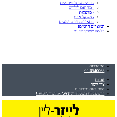
- כבלי חשמל ומפצלים
- מד חום לילדים
- מדפסות
- משקל אדם
- תאורת חירום ופנסים
המוצרים החמים!
כל מה שצריך לדעת
התחברות
02-6540068
אודות
צרו קשר
חוות דעת וביקורות
ירושלמים? משלוחי WOLT מעכשיו לעכשיו!