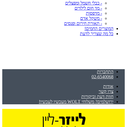
- כבלי חשמל ומפצלים
- מד חום לילדים
- מדפסות
- משקל אדם
- תאורת חירום ופנסים
המוצרים החמים!
כל מה שצריך לדעת
התחברות
02-6540068
אודות
צרו קשר
חוות דעת וביקורות
ירושלמים? משלוחי WOLT מעכשיו לעכשיו!