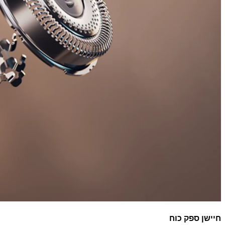
חיישן ספק כוח