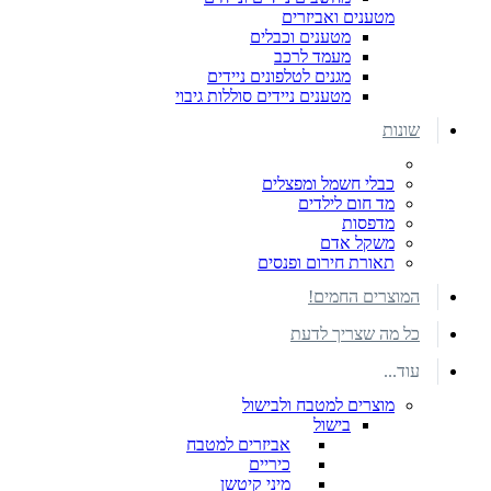
מטענים ואביזרים
מטענים וכבלים
מעמד לרכב
מגנים לטלפונים ניידים
מטענים ניידים סוללות גיבוי
שונות
כבלי חשמל ומפצלים
מד חום לילדים
מדפסות
משקל אדם
תאורת חירום ופנסים
המוצרים החמים!
כל מה שצריך לדעת
עוד...
מוצרים למטבח ולבישול
בישול
אביזרים למטבח
כיריים
מיני קיטשן