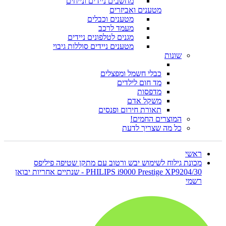
מחשבים ניידים ונייחים
מטענים ואביזרים
מטענים וכבלים
מעמד לרכב
מגנים לטלפונים ניידים
מטענים ניידים סוללות גיבוי
שונות
כבלי חשמל ומפצלים
מד חום לילדים
מדפסות
משקל אדם
תאורת חירום ופנסים
המוצרים החמים!
כל מה שצריך לדעת
ראשי
מכונת גילוח לשימוש יבש ורטוב עם מתקן שטיפה פיליפס
PHILIPS i9000 Prestige XP9204/30 - שנתיים אחריות יבואן
רשמי