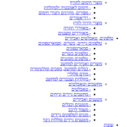
מוצרי חימום לחורף
- חימום לאמבטיה ולמקלחת
- מפזרים, מקרנים ותנורי חימום
- רדיאטורים
מוצרי קירור לקיץ
- מאווררי תקרה
- מאווררים ומצננים
טלפונים, טאבלטים ואביזרים
טלפונים ניידים, כשרים, וסמארטפונים
- סמארטפונים
- טלפונים כשרים
- טלפונים מסוננים
מוצרים ואביזרים למחשב
- כבלים למחשב, מסכים ומולטימדיה
- מודם סלולרי
- מקלדות ועכברים למחשב
מחשבים וטאבלטים
- טאבלטים
- מחשבים ניידים ונייחים
מטענים ואביזרים
- מטענים וכבלים
- מעמד לרכב
- מגנים לטלפונים ניידים
- מטענים ניידים סוללות גיבוי
שונות