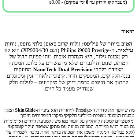
(מעבר לקו הירוק עד 8 ימי עסקים)
- ₪0.00
תיאור
הטוב ביותר של פיליפס: גילוח קרוב באופן בלתי נתפס, נוחות
עילאית.
ה-Philips i9000 Prestige (דגם XP9204/30) היא לא
רק מכונת גילוח, היא הצהרת איכות. זוהי ספינת הדגל של
המותג, שנועדה לגברים שלא מתפשרים על כלום. המכונה
מצוידת בלהבי
NanoTech Dual Precision
מחוזקים
בננו-חלקיקים, המספקים חדות קיצונית לאורך זמן ומסוגלים
לחתוך את הזיפים ברמת דיוק של מיקרונים – לגילוח חלק
שמחזיק מעמד כל היום.
מה שהופך את סדרת ה-Prestige לייחודית הוא ציפוי ה-
SkinGlide
המגן:
טבעות המכונה מצופות במיליוני חלקיקי מיקרו המפחיתים חיכוך
ומאפשרים למכונה להחליק על העור כמו משי, למניעת גירויים ואדמומיות
גם בעור רגיש במיוחד. המכונה מגיעה עם
מתקן שטיפה וניקוי
קומפקטי
(ללא כבלים), המנקה ומשמן את המכונה בדקה אחת בלבד, לשמירה על