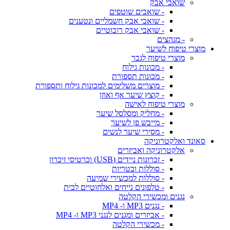
שואבי אבק
- שואבים שוטפים
- שואבי אבק חשמליים ונטענים
- שואבי אבק רובוטיים
- מגהצים
מוצרי טיפוח לשיער
מוצרי טיפוח לגבר
- מכונות גילוח
- מכונות תספורת
- מוצרים משלימים למכונות גילוח ותספורת
- קוצץ שיער אף ואוזן
מוצרי טיפוח לאישה
- מחליק ומסלסל שיער
- מייבש פן לשיער
- מסירי שיער לנשים
סאונד ואלקטרוניקה
אלקטרוניקה ואביזרים
- זכרונות ניידים (USB) וכרטיסי זיכרון
- סוללות ובטריות
- סוללות למכשירי שמיעה
- טלפונים נייחים ואלחוטיים לבית
נגנים ומכשירי הקלטה
- נגנים MP3 ו- MP4
- אביזרים ומגנים לנגני MP3 ו- MP4
- מכשירי הקלטה