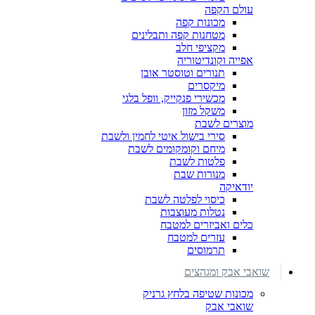
עולם הקפה
מכונות קפה
מטחנות קפה ותבלינים
מקציפי חלב
אפייה וקונדיטוריה
תנורים וטוסטר אובן
מיקסרים
מכשירי פנקייק, וופל בלגי
משקל מזון
מוצרים לשבת
סירי בישול איטי לחמין ולשבת
מיחם וקומקומים לשבת
פלטות לשבת
מנורות שבת
יודאיקה
כיסוי לפלטה לשבת
נטלות מעוצבות
כלים ואביזרים למטבח
עזרים למטבח
תרמוסים
שואבי אבק ומגהצים
מכונות שטיפה בלחץ גרניק
שואבי אבק