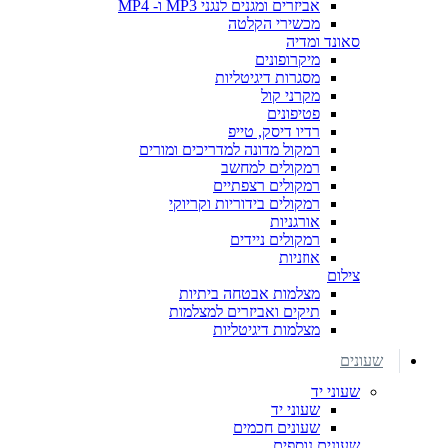
אביזרים ומגנים לנגני MP3 ו- MP4
מכשירי הקלטה
סאונד ומדיה
מיקרופונים
מסגרות דיגיטליות
מקרני קול
פטיפונים
רדיו דיסק, טייפ
רמקול מדונה למדריכים ומורים
רמקולים למחשב
רמקולים רצפתיים
רמקולים בידוריות וקריוקי
אורגניות
רמקולים ניידים
אוזניות
צילום
מצלמות אבטחה ביתיות
תיקים ואביזרים למצלמות
מצלמות דיגיטליות
שעונים
שעוני יד
שעוני יד
שעונים חכמים
שעונים נוספים