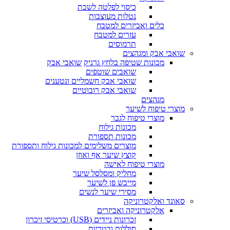
כיסוי לפלטה לשבת
נטלות מעוצבות
כלים ואביזרים למטבח
עזרים למטבח
תרמוסים
שואבי אבק ומגהצים
מכונות שטיפה בלחץ גרניק
שואבי אבק
שואבים שוטפים
שואבי אבק חשמליים ונטענים
שואבי אבק רובוטיים
מגהצים
מוצרי טיפוח לשיער
מוצרי טיפוח לגבר
מכונות גילוח
מכונות תספורת
מוצרים משלימים למכונות גילוח ותספורת
קוצץ שיער אף ואוזן
מוצרי טיפוח לאישה
מחליק ומסלסל שיער
מייבש פן לשיער
מסירי שיער לנשים
סאונד ואלקטרוניקה
אלקטרוניקה ואביזרים
זכרונות ניידים (USB) וכרטיסי זיכרון
סוללות ובטריות