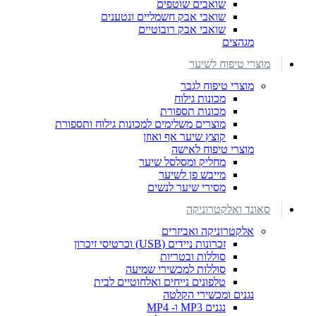
שואבים שוטפים
שואבי אבק חשמליים ונטענים
שואבי אבק רובוטיים
מגהצים
מוצרי טיפוח לשיער
מוצרי טיפוח לגבר
מכונות גילוח
מכונות תספורת
מוצרים משלימים למכונות גילוח ותספורת
קוצץ שיער אף ואוזן
מוצרי טיפוח לאישה
מחליק ומסלסל שיער
מייבש פן לשיער
מסירי שיער לנשים
סאונד ואלקטרוניקה
אלקטרוניקה ואביזרים
זכרונות ניידים (USB) וכרטיסי זיכרון
סוללות ובטריות
סוללות למכשירי שמיעה
טלפונים נייחים ואלחוטיים לבית
נגנים ומכשירי הקלטה
נגנים MP3 ו- MP4