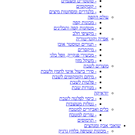
- טוסטרים ומצנמים
- קומקומים
- בלנדרים ומסחטות מיצים
עולם הקפה
- מכונות קפה
- מטחנות קפה ותבלינים
- מקציפי חלב
אפייה וקונדיטוריה
- תנורים וטוסטר אובן
- מיקסרים
- מכשירי פנקייק, וופל בלגי
- משקל מזון
מוצרים לשבת
- סירי בישול איטי לחמין ולשבת
- מיחם וקומקומים לשבת
- פלטות לשבת
- מנורות שבת
יודאיקה
- כיסוי לפלטה לשבת
- נטלות מעוצבות
כלים ואביזרים למטבח
- עזרים למטבח
- תרמוסים
שואבי אבק ומגהצים
- מכונות שטיפה בלחץ גרניק