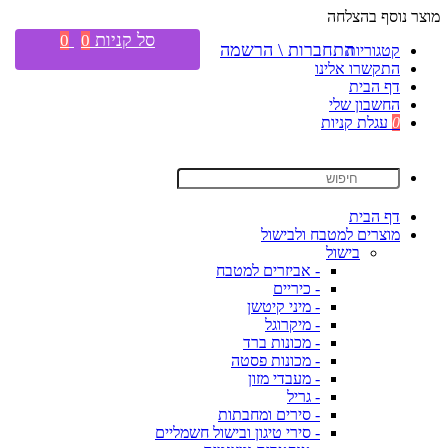
מוצר נוסף בהצלחה
סל קניות
0
0
התחברות \ הרשמה
קטגוריות
התקשרו אלינו
דף הבית
החשבון שלי
0
עגלת קניות
דף הבית
מוצרים למטבח ולבישול
בישול
- אביזרים למטבח
- כיריים
- מיני קיטשן
- מיקרוגל
- מכונות ברד
- מכונות פסטה
- מעבדי מזון
- גריל
- סירים ומחבתות
- סירי טיגון ובישול חשמליים