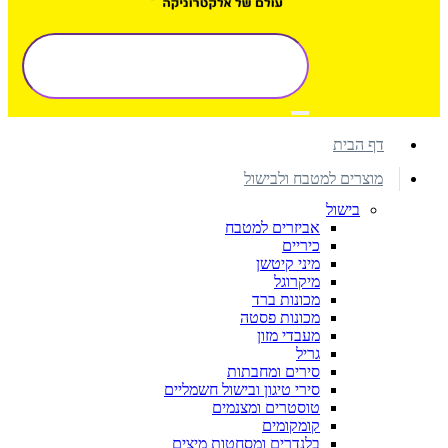
דף הבית
מוצרים למטבח ולבישול
בישול
אביזרים למטבח
כיריים
מיני קיטשן
מיקרוגל
מכונות ברד
מכונות פסטה
מעבדי מזון
גריל
סירים ומחבתות
סירי טיגון ובישול חשמליים
טוסטרים ומצנמים
קומקומים
בלנדרים ומסחטות מיצים