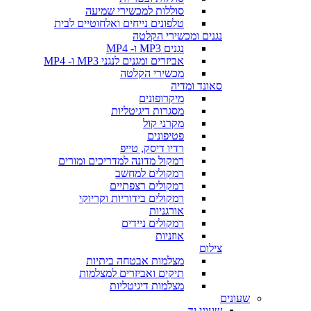
סוללות למכשירי שמיעה
טלפונים נייחים ואלחוטיים לבית
נגנים ומכשירי הקלטה
נגנים MP3 ו- MP4
אביזרים ומגנים לנגני MP3 ו- MP4
מכשירי הקלטה
סאונד ומדיה
מיקרופונים
מסגרות דיגיטליות
מקרני קול
פטיפונים
רדיו דיסק, טייפ
רמקול מדונה למדריכים ומורים
רמקולים למחשב
רמקולים רצפתיים
רמקולים בידוריות וקריוקי
אורגניות
רמקולים ניידים
אוזניות
צילום
מצלמות אבטחה ביתיות
תיקים ואביזרים למצלמות
מצלמות דיגיטליות
שעונים
שעוני יד