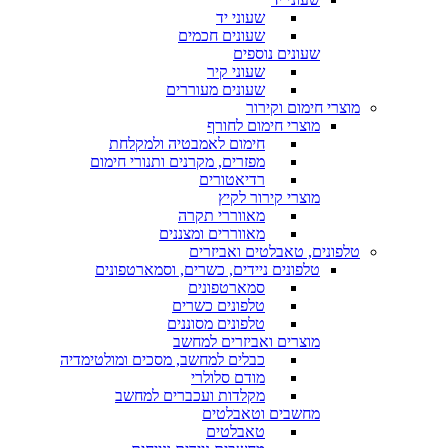
שעוני יד
שעונים חכמים
שעונים נוספים
שעוני קיר
שעונים מעוררים
מוצרי חימום וקירור
מוצרי חימום לחורף
חימום לאמבטיה ולמקלחת
מפזרים, מקרנים ותנורי חימום
רדיאטורים
מוצרי קירור לקיץ
מאווררי תקרה
מאווררים ומצננים
טלפונים, טאבלטים ואביזרים
טלפונים ניידים, כשרים, וסמארטפונים
סמארטפונים
טלפונים כשרים
טלפונים מסוננים
מוצרים ואביזרים למחשב
כבלים למחשב, מסכים ומולטימדיה
מודם סלולרי
מקלדות ועכברים למחשב
מחשבים וטאבלטים
טאבלטים