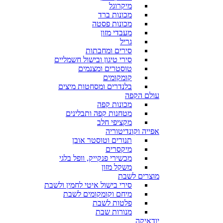
מיקרוגל
מכונות ברד
מכונות פסטה
מעבדי מזון
גריל
סירים ומחבתות
סירי טיגון ובישול חשמליים
טוסטרים ומצנמים
קומקומים
בלנדרים ומסחטות מיצים
עולם הקפה
מכונות קפה
מטחנות קפה ותבלינים
מקציפי חלב
אפייה וקונדיטוריה
תנורים וטוסטר אובן
מיקסרים
מכשירי פנקייק, וופל בלגי
משקל מזון
מוצרים לשבת
סירי בישול איטי לחמין ולשבת
מיחם וקומקומים לשבת
פלטות לשבת
מנורות שבת
יודאיקה