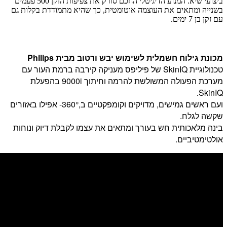
ביצועי שיא. המנוע הדיגיטלי החכם סורק את צפיפות הזקן 500 פעמים
בשנייה ומתאים את העוצמה אוטומטית, כך שהיא מתמודדת בקלות גם
עם זקן בן 7 ימים.
מכונת גילוח חשמלית לשימוש יבש ורטוב מבית Philips
טכנולוגיית SkinIQ של פיליפס מעניקה קירבה ברמת העור עם
מערכת הפעולה המשולשת להרמה וחיתוך 9000i בהפעלת
SkinIQ.
ועם ראשים גמישים, מדויקים וקומפקטיים ב,360°- אפילו באזורים
שקשה לגלח.
בינה מלאכותית חש בעורך ומתאים את עצמו לקבלת דיוק ונוחות
אולטימטיביים.