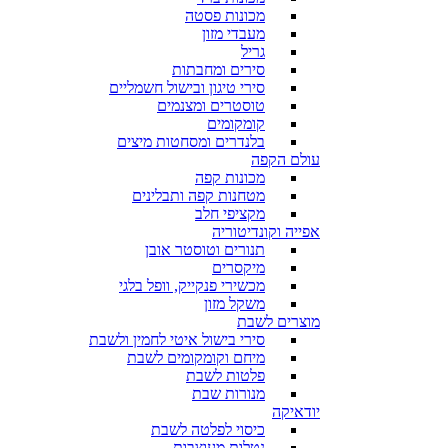
מכונות פסטה
מעבדי מזון
גריל
סירים ומחבתות
סירי טיגון ובישול חשמליים
טוסטרים ומצנמים
קומקומים
בלנדרים ומסחטות מיצים
עולם הקפה
מכונות קפה
מטחנות קפה ותבלינים
מקציפי חלב
אפייה וקונדיטוריה
תנורים וטוסטר אובן
מיקסרים
מכשירי פנקייק, וופל בלגי
משקל מזון
מוצרים לשבת
סירי בישול איטי לחמין ולשבת
מיחם וקומקומים לשבת
פלטות לשבת
מנורות שבת
יודאיקה
כיסוי לפלטה לשבת
נטלות מעוצבות