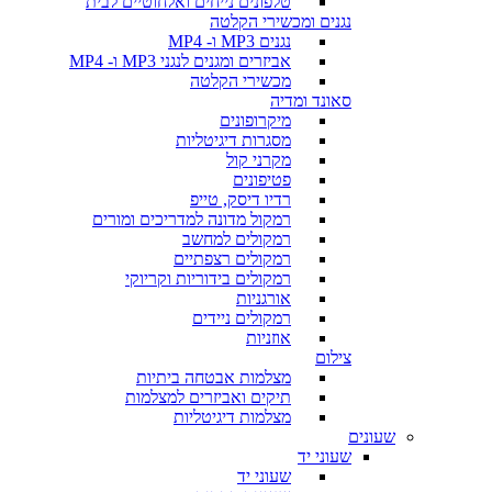
טלפונים נייחים ואלחוטיים לבית
נגנים ומכשירי הקלטה
נגנים MP3 ו- MP4
אביזרים ומגנים לנגני MP3 ו- MP4
מכשירי הקלטה
סאונד ומדיה
מיקרופונים
מסגרות דיגיטליות
מקרני קול
פטיפונים
רדיו דיסק, טייפ
רמקול מדונה למדריכים ומורים
רמקולים למחשב
רמקולים רצפתיים
רמקולים בידוריות וקריוקי
אורגניות
רמקולים ניידים
אוזניות
צילום
מצלמות אבטחה ביתיות
תיקים ואביזרים למצלמות
מצלמות דיגיטליות
שעונים
שעוני יד
שעוני יד