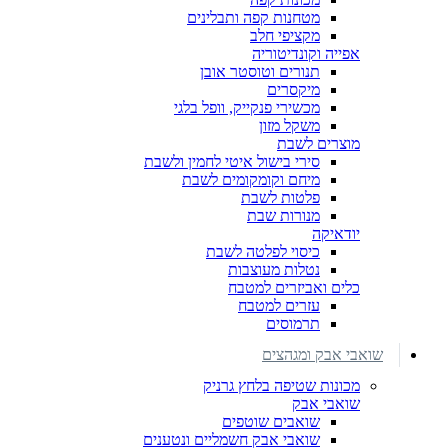
מטחנות קפה ותבלינים
מקציפי חלב
אפייה וקונדיטוריה
תנורים וטוסטר אובן
מיקסרים
מכשירי פנקייק, וופל בלגי
משקל מזון
מוצרים לשבת
סירי בישול איטי לחמין ולשבת
מיחם וקומקומים לשבת
פלטות לשבת
מנורות שבת
יודאיקה
כיסוי לפלטה לשבת
נטלות מעוצבות
כלים ואביזרים למטבח
עזרים למטבח
תרמוסים
שואבי אבק ומגהצים
מכונות שטיפה בלחץ גרניק
שואבי אבק
שואבים שוטפים
שואבי אבק חשמליים ונטענים