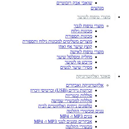
שואבי אבק רובוטיים
מגהצים
מוצרי טיפוח לשיער
מוצרי טיפוח לגבר
מכונות גילוח
מכונות תספורת
מוצרים משלימים למכונות גילוח ותספורת
קוצץ שיער אף ואוזן
מוצרי טיפוח לאישה
מחליק ומסלסל שיער
מייבש פן לשיער
מסירי שיער לנשים
סאונד ואלקטרוניקה
אלקטרוניקה ואביזרים
זכרונות ניידים (USB) וכרטיסי זיכרון
סוללות ובטריות
סוללות למכשירי שמיעה
טלפונים נייחים ואלחוטיים לבית
נגנים ומכשירי הקלטה
נגנים MP3 ו- MP4
אביזרים ומגנים לנגני MP3 ו- MP4
מכשירי הקלטה