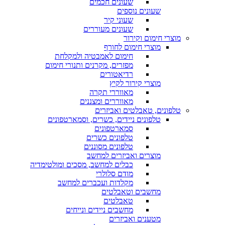
שעונים חכמים
שעונים נוספים
שעוני קיר
שעונים מעוררים
מוצרי חימום וקירור
מוצרי חימום לחורף
חימום לאמבטיה ולמקלחת
מפזרים, מקרנים ותנורי חימום
רדיאטורים
מוצרי קירור לקיץ
מאווררי תקרה
מאווררים ומצננים
טלפונים, טאבלטים ואביזרים
טלפונים ניידים, כשרים, וסמארטפונים
סמארטפונים
טלפונים כשרים
טלפונים מסוננים
מוצרים ואביזרים למחשב
כבלים למחשב, מסכים ומולטימדיה
מודם סלולרי
מקלדות ועכברים למחשב
מחשבים וטאבלטים
טאבלטים
מחשבים ניידים ונייחים
מטענים ואביזרים