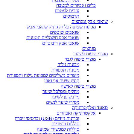
כלים ואביזרים למטבח
עזרים למטבח
תרמוסים
שואבי אבק ומגהצים
מכונות שטיפה בלחץ גרניק
שואבי אבק
שואבים שוטפים
שואבי אבק חשמליים ונטענים
שואבי אבק רובוטיים
מגהצים
מוצרי טיפוח לשיער
מוצרי טיפוח לגבר
מכונות גילוח
מכונות תספורת
מוצרים משלימים למכונות גילוח ותספורת
קוצץ שיער אף ואוזן
מוצרי טיפוח לאישה
מחליק ומסלסל שיער
מייבש פן לשיער
מסירי שיער לנשים
סאונד ואלקטרוניקה
אלקטרוניקה ואביזרים
זכרונות ניידים (USB) וכרטיסי זיכרון
סוללות ובטריות
סוללות למכשירי שמיעה