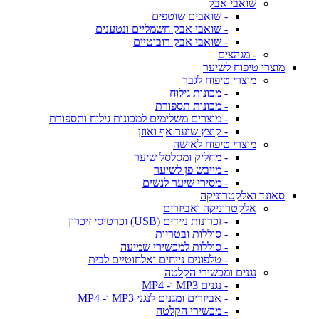
שואבי אבק
- שואבים שוטפים
- שואבי אבק חשמליים ונטענים
- שואבי אבק רובוטיים
- מגהצים
מוצרי טיפוח לשיער
מוצרי טיפוח לגבר
- מכונות גילוח
- מכונות תספורת
- מוצרים משלימים למכונות גילוח ותספורת
- קוצץ שיער אף ואוזן
מוצרי טיפוח לאישה
- מחליק ומסלסל שיער
- מייבש פן לשיער
- מסירי שיער לנשים
סאונד ואלקטרוניקה
אלקטרוניקה ואביזרים
- זכרונות ניידים (USB) וכרטיסי זיכרון
- סוללות ובטריות
- סוללות למכשירי שמיעה
- טלפונים נייחים ואלחוטיים לבית
נגנים ומכשירי הקלטה
- נגנים MP3 ו- MP4
- אביזרים ומגנים לנגני MP3 ו- MP4
- מכשירי הקלטה