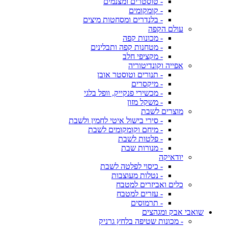
- טוסטרים ומצנמים
- קומקומים
- בלנדרים ומסחטות מיצים
עולם הקפה
- מכונות קפה
- מטחנות קפה ותבלינים
- מקציפי חלב
אפייה וקונדיטוריה
- תנורים וטוסטר אובן
- מיקסרים
- מכשירי פנקייק, וופל בלגי
- משקל מזון
מוצרים לשבת
- סירי בישול איטי לחמין ולשבת
- מיחם וקומקומים לשבת
- פלטות לשבת
- מנורות שבת
יודאיקה
- כיסוי לפלטה לשבת
- נטלות מעוצבות
כלים ואביזרים למטבח
- עזרים למטבח
- תרמוסים
שואבי אבק ומגהצים
- מכונות שטיפה בלחץ גרניק