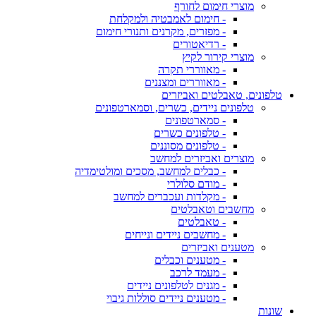
מוצרי חימום לחורף
- חימום לאמבטיה ולמקלחת
- מפזרים, מקרנים ותנורי חימום
- רדיאטורים
מוצרי קירור לקיץ
- מאווררי תקרה
- מאווררים ומצננים
טלפונים, טאבלטים ואביזרים
טלפונים ניידים, כשרים, וסמארטפונים
- סמארטפונים
- טלפונים כשרים
- טלפונים מסוננים
מוצרים ואביזרים למחשב
- כבלים למחשב, מסכים ומולטימדיה
- מודם סלולרי
- מקלדות ועכברים למחשב
מחשבים וטאבלטים
- טאבלטים
- מחשבים ניידים ונייחים
מטענים ואביזרים
- מטענים וכבלים
- מעמד לרכב
- מגנים לטלפונים ניידים
- מטענים ניידים סוללות גיבוי
שונות