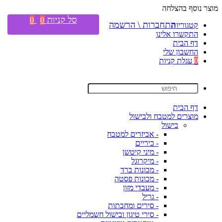
מוצר נוסף בהצלחה
סל קניות
0
0
התחברות \ הרשמה
קטגוריות
התקשרו אלינו
דף הבית
החשבון שלי
0
עגלת קניות
דף הבית
מוצרים למטבח ולבישול
בישול
- אביזרים למטבח
- כיריים
- מיני קיטשן
- מיקרוגל
- מכונות ברד
- מכונות פסטה
- מעבדי מזון
- גריל
- סירים ומחבתות
- סירי טיגון ובישול חשמליים