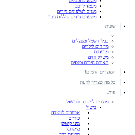
מטענים וכבלים
מעמד לרכב
מגנים לטלפונים ניידים
מטענים ניידים סוללות גיבוי
שונות
כבלי חשמל ומפצלים
מד חום לילדים
מדפסות
משקל אדם
תאורת חירום ופנסים
המוצרים החמים!
כל מה שצריך לדעת
עוד...
מוצרים למטבח ולבישול
בישול
אביזרים למטבח
כיריים
מיני קיטשן
מיקרוגל
מכונות ברד