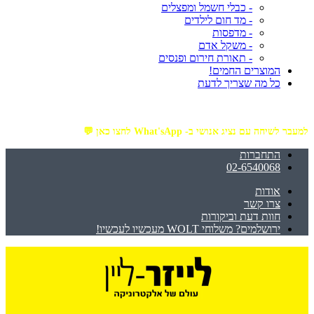
- כבלי חשמל ומפצלים
- מד חום לילדים
- מדפסות
- משקל אדם
- תאורת חירום ופנסים
המוצרים החמים!
כל מה שצריך לדעת
מזמינים באתר מ- ₪199 ומעלה - ומקבלים משלוח עד הבית חינם!
למעבר לשיחה עם נציג אנושי ב- What'sApp לחצו כאן 💬
התחברות
02-6540068
אודות
צרו קשר
חוות דעת וביקורות
ירושלמים? משלוחי WOLT מעכשיו לעכשיו!