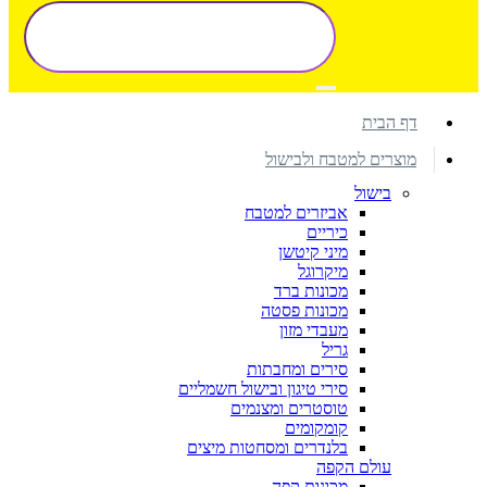
דף הבית
מוצרים למטבח ולבישול
בישול
אביזרים למטבח
כיריים
מיני קיטשן
מיקרוגל
מכונות ברד
מכונות פסטה
מעבדי מזון
גריל
סירים ומחבתות
סירי טיגון ובישול חשמליים
טוסטרים ומצנמים
קומקומים
בלנדרים ומסחטות מיצים
עולם הקפה
מכונות קפה