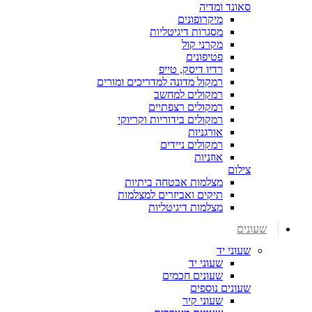
סאונד ומדיה
מיקרופונים
מסגרות דיגיטליות
מקרני קול
פטיפונים
רדיו דיסק, טייפ
רמקול מדונה למדריכים ומורים
רמקולים למחשב
רמקולים רצפתיים
רמקולים בידוריות וקריוקי
אורגניות
רמקולים ניידים
אוזניות
צילום
מצלמות אבטחה ביתיות
תיקים ואביזרים למצלמות
מצלמות דיגיטליות
שעונים
שעוני יד
שעוני יד
שעונים חכמים
שעונים נוספים
שעוני קיר