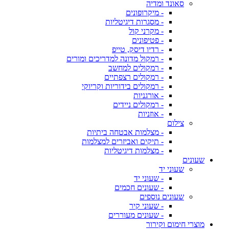
סאונד ומדיה
- מיקרופונים
- מסגרות דיגיטליות
- מקרני קול
- פטיפונים
- רדיו דיסק, טייפ
- רמקול מדונה למדריכים ומורים
- רמקולים למחשב
- רמקולים רצפתיים
- רמקולים בידוריות וקריוקי
- אורגניות
- רמקולים ניידים
- אוזניות
צילום
- מצלמות אבטחה ביתיות
- תיקים ואביזרים למצלמות
- מצלמות דיגיטליות
שעונים
שעוני יד
- שעוני יד
- שעונים חכמים
שעונים נוספים
- שעוני קיר
- שעונים מעוררים
מוצרי חימום וקירור