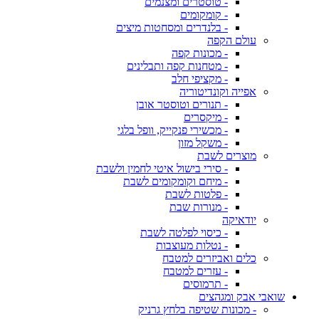
- טוסטרים ומצנמים
- קומקומים
- בלנדרים ומסחטות מיצים
עולם הקפה
- מכונות קפה
- מטחנות קפה ותבלינים
- מקציפי חלב
אפייה וקונדיטוריה
- תנורים וטוסטר אובן
- מיקסרים
- מכשירי פנקייק, וופל בלגי
- משקל מזון
מוצרים לשבת
- סירי בישול איטי לחמין ולשבת
- מיחם וקומקומים לשבת
- פלטות לשבת
- מנורות שבת
יודאיקה
- כיסוי לפלטה לשבת
- נטלות מעוצבות
כלים ואביזרים למטבח
- עזרים למטבח
- תרמוסים
שואבי אבק ומגהצים
- מכונות שטיפה בלחץ גרניק