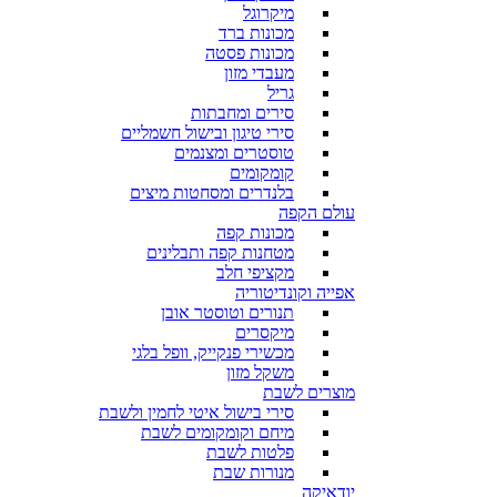
מיקרוגל
מכונות ברד
מכונות פסטה
מעבדי מזון
גריל
סירים ומחבתות
סירי טיגון ובישול חשמליים
טוסטרים ומצנמים
קומקומים
בלנדרים ומסחטות מיצים
עולם הקפה
מכונות קפה
מטחנות קפה ותבלינים
מקציפי חלב
אפייה וקונדיטוריה
תנורים וטוסטר אובן
מיקסרים
מכשירי פנקייק, וופל בלגי
משקל מזון
מוצרים לשבת
סירי בישול איטי לחמין ולשבת
מיחם וקומקומים לשבת
פלטות לשבת
מנורות שבת
יודאיקה