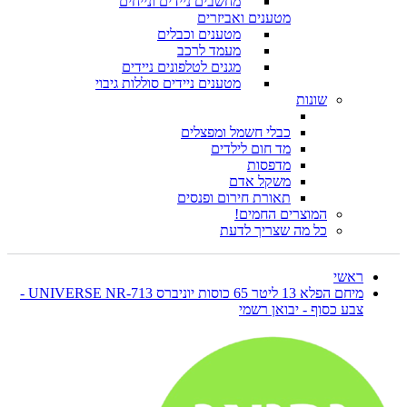
מחשבים ניידים ונייחים
מטענים ואביזרים
מטענים וכבלים
מעמד לרכב
מגנים לטלפונים ניידים
מטענים ניידים סוללות גיבוי
שונות
כבלי חשמל ומפצלים
מד חום לילדים
מדפסות
משקל אדם
תאורת חירום ופנסים
המוצרים החמים!
כל מה שצריך לדעת
ראשי
מיחם הפלא 13 ליטר 65 כוסות יוניברס UNIVERSE NR-713 -
צבע כסוף - יבואן רשמי