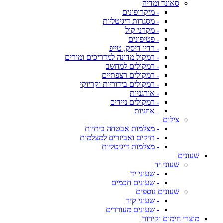
סאונד ומדיה
- מיקרופונים
- מסגרות דיגיטליות
- מקרני קול
- פטיפונים
- רדיו דיסק, טייפ
- רמקול מדונה למדריכים ומורים
- רמקולים למחשב
- רמקולים רצפתיים
- רמקולים בידוריות וקריוקי
- אורגניות
- רמקולים ניידים
- אוזניות
צילום
- מצלמות אבטחה ביתיות
- תיקים ואביזרים למצלמות
- מצלמות דיגיטליות
שעונים
שעוני יד
- שעוני יד
- שעונים חכמים
שעונים נוספים
- שעוני קיר
- שעונים מעוררים
מוצרי חימום וקירור