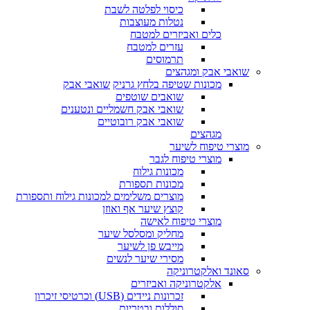
כיסוי לפלטה לשבת
נטלות מעוצבות
כלים ואביזרים למטבח
עזרים למטבח
תרמוסים
שואבי אבק ומגהצים
מכונות שטיפה בלחץ גרניק
שואבי אבק
שואבים שוטפים
שואבי אבק חשמליים ונטענים
שואבי אבק רובוטיים
מגהצים
מוצרי טיפוח לשיער
מוצרי טיפוח לגבר
מכונות גילוח
מכונות תספורת
מוצרים משלימים למכונות גילוח ותספורת
קוצץ שיער אף ואוזן
מוצרי טיפוח לאישה
מחליק ומסלסל שיער
מייבש פן לשיער
מסירי שיער לנשים
סאונד ואלקטרוניקה
אלקטרוניקה ואביזרים
זכרונות ניידים (USB) וכרטיסי זיכרון
סוללות ובטריות