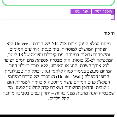
הוספה לסל
קנה עכשיו
תיאור
מיחם הפלא הענק מדגם NR-713 של חברת Universe הוא
הפתרון המושלם למוסדות, בתי כנסת, אירועים המוניים
ומשפחות גדולות במיוחד. עם קיבולת עצומה של 13 ליטר,
המספיקה לכ-65 כוסות, הוא מבטיח אספקת מים חמים רציפה
לכל אורך השבת, החג או האירוע, ללא צורך במילוי חוזר.
המיחם מעוצב בגימור כסוף קלאסי ונקי, וכולל את טכנולוגיית
הדופן הכפולה (Double Wall) המוכרת של סדרת "מיחמי
הפלא": פנים המיחם עשוי נירוסטה איכותית לשמירת חום
מיטבית, והדופן החיצונית נשארת קרה לחלוטין למגע, מה
שמבטיח הגנה מרבית מפני כוויות – יתרון עצום בסביבה מרובת
קהל וילדים.