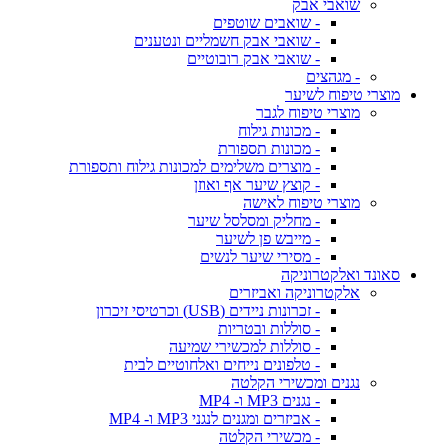
שואבי אבק
- שואבים שוטפים
- שואבי אבק חשמליים ונטענים
- שואבי אבק רובוטיים
- מגהצים
מוצרי טיפוח לשיער
מוצרי טיפוח לגבר
- מכונות גילוח
- מכונות תספורת
- מוצרים משלימים למכונות גילוח ותספורת
- קוצץ שיער אף ואוזן
מוצרי טיפוח לאישה
- מחליק ומסלסל שיער
- מייבש פן לשיער
- מסירי שיער לנשים
סאונד ואלקטרוניקה
אלקטרוניקה ואביזרים
- זכרונות ניידים (USB) וכרטיסי זיכרון
- סוללות ובטריות
- סוללות למכשירי שמיעה
- טלפונים נייחים ואלחוטיים לבית
נגנים ומכשירי הקלטה
- נגנים MP3 ו- MP4
- אביזרים ומגנים לנגני MP3 ו- MP4
- מכשירי הקלטה