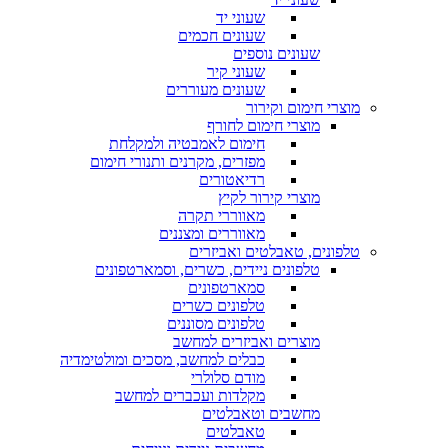
שעוני יד
שעונים חכמים
שעונים נוספים
שעוני קיר
שעונים מעוררים
מוצרי חימום וקירור
מוצרי חימום לחורף
חימום לאמבטיה ולמקלחת
מפזרים, מקרנים ותנורי חימום
רדיאטורים
מוצרי קירור לקיץ
מאווררי תקרה
מאווררים ומצננים
טלפונים, טאבלטים ואביזרים
טלפונים ניידים, כשרים, וסמארטפונים
סמארטפונים
טלפונים כשרים
טלפונים מסוננים
מוצרים ואביזרים למחשב
כבלים למחשב, מסכים ומולטימדיה
מודם סלולרי
מקלדות ועכברים למחשב
מחשבים וטאבלטים
טאבלטים