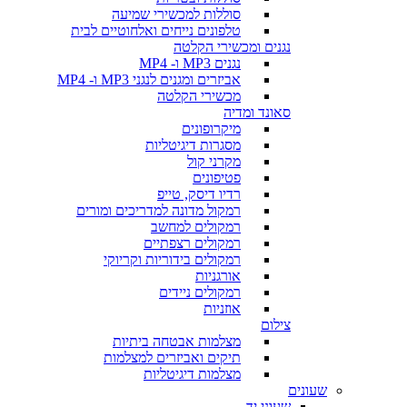
סוללות למכשירי שמיעה
טלפונים נייחים ואלחוטיים לבית
נגנים ומכשירי הקלטה
נגנים MP3 ו- MP4
אביזרים ומגנים לנגני MP3 ו- MP4
מכשירי הקלטה
סאונד ומדיה
מיקרופונים
מסגרות דיגיטליות
מקרני קול
פטיפונים
רדיו דיסק, טייפ
רמקול מדונה למדריכים ומורים
רמקולים למחשב
רמקולים רצפתיים
רמקולים בידוריות וקריוקי
אורגניות
רמקולים ניידים
אוזניות
צילום
מצלמות אבטחה ביתיות
תיקים ואביזרים למצלמות
מצלמות דיגיטליות
שעונים
שעוני יד