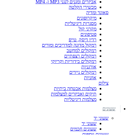
אביזרים ומגנים לנגני MP3 ו- MP4
מכשירי הקלטה
סאונד ומדיה
מיקרופונים
מסגרות דיגיטליות
מקרני קול
פטיפונים
רדיו דיסק, טייפ
רמקול מדונה למדריכים ומורים
רמקולים למחשב
רמקולים רצפתיים
רמקולים בידוריות וקריוקי
אורגניות
רמקולים ניידים
אוזניות
צילום
מצלמות אבטחה ביתיות
תיקים ואביזרים למצלמות
מצלמות דיגיטליות
שעונים
שעוני יד
שעוני יד
שעונים חכמים
שעונים נוספים