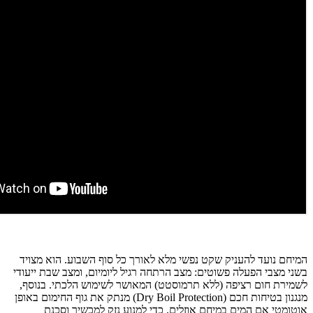
המיחם נועד להעניק שקט נפשי מלא לאורך כל סוף השבוע. הוא מצויד
בשני מצבי הפעלה פשוטים: מצב הרתחה רגיל ליומיום, ומצב שבת ייעודי
לשמירת חום רציפה (ללא תרמוסטט) המאושר לשימוש הלכתי. בנוסף,
מנגנון בטיחות חכם (Dry Boil Protection) מנתק את גוף החימום באופן
אוטומטי אם המים במיחם אוזלים, כדי למנוע נזק למכשיר וסכנת