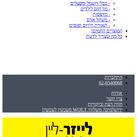
- כבלי חשמל ומפצלים
- מד חום לילדים
- מדפסות
- משקל אדם
- תאורת חירום ופנסים
המוצרים החמים!
כל מה שצריך לדעת
התחברות
02-6540068
אודות
צרו קשר
חוות דעת וביקורות
ירושלמים? משלוחי WOLT מעכשיו לעכשיו!