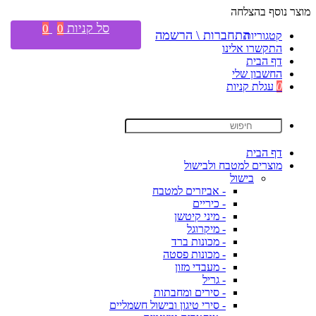
מוצר נוסף בהצלחה
סל קניות
0
0
התחברות \ הרשמה
קטגוריות
התקשרו אלינו
דף הבית
החשבון שלי
0
עגלת קניות
דף הבית
מוצרים למטבח ולבישול
בישול
- אביזרים למטבח
- כיריים
- מיני קיטשן
- מיקרוגל
- מכונות ברד
- מכונות פסטה
- מעבדי מזון
- גריל
- סירים ומחבתות
- סירי טיגון ובישול חשמליים