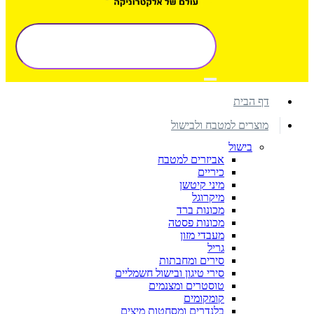
דף הבית
מוצרים למטבח ולבישול
בישול
אביזרים למטבח
כיריים
מיני קיטשן
מיקרוגל
מכונות ברד
מכונות פסטה
מעבדי מזון
גריל
סירים ומחבתות
סירי טיגון ובישול חשמליים
טוסטרים ומצנמים
קומקומים
בלנדרים ומסחטות מיצים