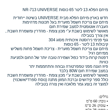
מיחם הפלא 13 ליטר 65 כוסות NR-713 UNIVERSE
חדש בארץ-מיחם הפלא מבית UNIVERSE בשיטה ייחודית
מיחם עם צריכת חשמל מזערית בעל תכונות מדהימות
העברה אוטומטית למצב שמירת חום
מאושר לשימוש בשבת ע"י מכון צומת - מהדרין ומשמרת השבת ,
אין צורך בטבילה
גוף פנימי נירוסטה איכותית מסוג 304
קיבולות 13 ליטר - 65 כוסות
מיחם עם צריכת חשמל מזערית - צריכת חשמל פחות משליש
ממיחם רגיל
דפנות קרות-בידוד כפול ושמירה טובה יותר של החום ולמניעת
כוויות
פיוז הגנה מפני טמפרטורה גבוהה והתחממות יתר
במצב שמירת חום 80W בלבד
מאושר לשימוש בשבת ע"י מכון צומת - מהדרין ומשמרת השבת
כולל ספר קידושים וברכת המזון מתנה (נוסח ספרדי/אשכנזי)
למוצר זה בוצע גמר מלאכה ואין צורה בטבילה
גדלים:
• גובה: 60 ס"מ
• עומק: 26 ס"מ
• רוחב: 28 ס"מ