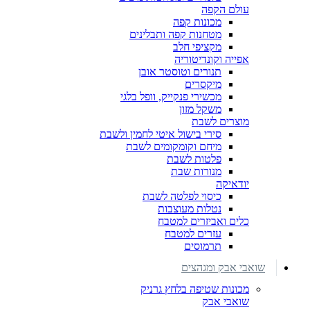
עולם הקפה
מכונות קפה
מטחנות קפה ותבלינים
מקציפי חלב
אפייה וקונדיטוריה
תנורים וטוסטר אובן
מיקסרים
מכשירי פנקייק, וופל בלגי
משקל מזון
מוצרים לשבת
סירי בישול איטי לחמין ולשבת
מיחם וקומקומים לשבת
פלטות לשבת
מנורות שבת
יודאיקה
כיסוי לפלטה לשבת
נטלות מעוצבות
כלים ואביזרים למטבח
עזרים למטבח
תרמוסים
שואבי אבק ומגהצים
מכונות שטיפה בלחץ גרניק
שואבי אבק