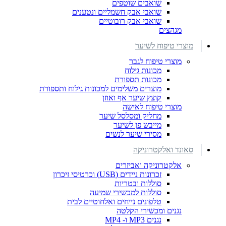
שואבים שוטפים
שואבי אבק חשמליים ונטענים
שואבי אבק רובוטיים
מגהצים
מוצרי טיפוח לשיער
מוצרי טיפוח לגבר
מכונות גילוח
מכונות תספורת
מוצרים משלימים למכונות גילוח ותספורת
קוצץ שיער אף ואוזן
מוצרי טיפוח לאישה
מחליק ומסלסל שיער
מייבש פן לשיער
מסירי שיער לנשים
סאונד ואלקטרוניקה
אלקטרוניקה ואביזרים
זכרונות ניידים (USB) וכרטיסי זיכרון
סוללות ובטריות
סוללות למכשירי שמיעה
טלפונים נייחים ואלחוטיים לבית
נגנים ומכשירי הקלטה
נגנים MP3 ו- MP4