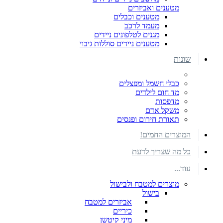
מטענים ואביזרים
מטענים וכבלים
מעמד לרכב
מגנים לטלפונים ניידים
מטענים ניידים סוללות גיבוי
שונות
כבלי חשמל ומפצלים
מד חום לילדים
מדפסות
משקל אדם
תאורת חירום ופנסים
המוצרים החמים!
כל מה שצריך לדעת
עוד...
מוצרים למטבח ולבישול
בישול
אביזרים למטבח
כיריים
מיני קיטשן