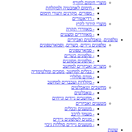
מוצרי חימום לחורף
- חימום לאמבטיה ולמקלחת
- מפזרים, מקרנים ותנורי חימום
- רדיאטורים
מוצרי קירור לקיץ
- מאווררי תקרה
- מאווררים ומצננים
טלפונים, טאבלטים ואביזרים
טלפונים ניידים, כשרים, וסמארטפונים
- סמארטפונים
- טלפונים כשרים
- טלפונים מסוננים
מוצרים ואביזרים למחשב
- כבלים למחשב, מסכים ומולטימדיה
- מודם סלולרי
- מקלדות ועכברים למחשב
מחשבים וטאבלטים
- טאבלטים
- מחשבים ניידים ונייחים
מטענים ואביזרים
- מטענים וכבלים
- מעמד לרכב
- מגנים לטלפונים ניידים
- מטענים ניידים סוללות גיבוי
שונות