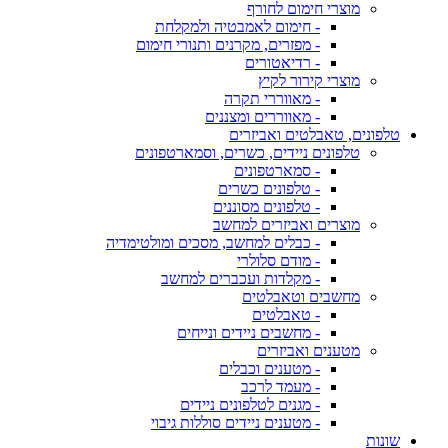
מוצרי חימום לחורף
- חימום לאמבטיה ולמקלחת
- מפזרים, מקרנים ותנורי חימום
- רדיאטורים
מוצרי קירור לקיץ
- מאווררי תקרה
- מאווררים ומצננים
טלפונים, טאבלטים ואביזרים
טלפונים ניידים, כשרים, וסמארטפונים
- סמארטפונים
- טלפונים כשרים
- טלפונים מסוננים
מוצרים ואביזרים למחשב
- כבלים למחשב, מסכים ומולטימדיה
- מודם סלולרי
- מקלדות ועכברים למחשב
מחשבים וטאבלטים
- טאבלטים
- מחשבים ניידים ונייחים
מטענים ואביזרים
- מטענים וכבלים
- מעמד לרכב
- מגנים לטלפונים ניידים
- מטענים ניידים סוללות גיבוי
שונות