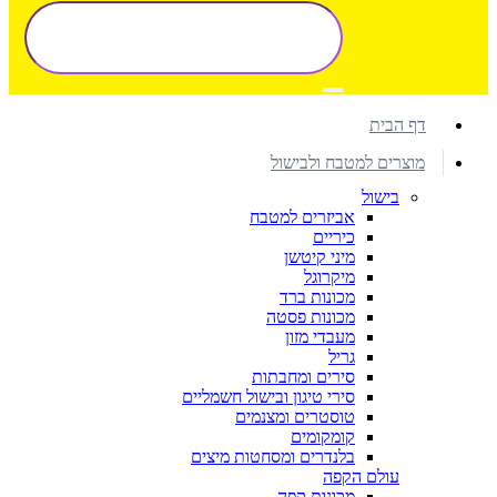
דף הבית
מוצרים למטבח ולבישול
בישול
אביזרים למטבח
כיריים
מיני קיטשן
מיקרוגל
מכונות ברד
מכונות פסטה
מעבדי מזון
גריל
סירים ומחבתות
סירי טיגון ובישול חשמליים
טוסטרים ומצנמים
קומקומים
בלנדרים ומסחטות מיצים
עולם הקפה
מכונות קפה