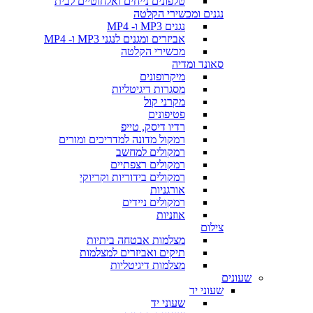
טלפונים נייחים ואלחוטיים לבית
נגנים ומכשירי הקלטה
נגנים MP3 ו- MP4
אביזרים ומגנים לנגני MP3 ו- MP4
מכשירי הקלטה
סאונד ומדיה
מיקרופונים
מסגרות דיגיטליות
מקרני קול
פטיפונים
רדיו דיסק, טייפ
רמקול מדונה למדריכים ומורים
רמקולים למחשב
רמקולים רצפתיים
רמקולים בידוריות וקריוקי
אורגניות
רמקולים ניידים
אוזניות
צילום
מצלמות אבטחה ביתיות
תיקים ואביזרים למצלמות
מצלמות דיגיטליות
שעונים
שעוני יד
שעוני יד