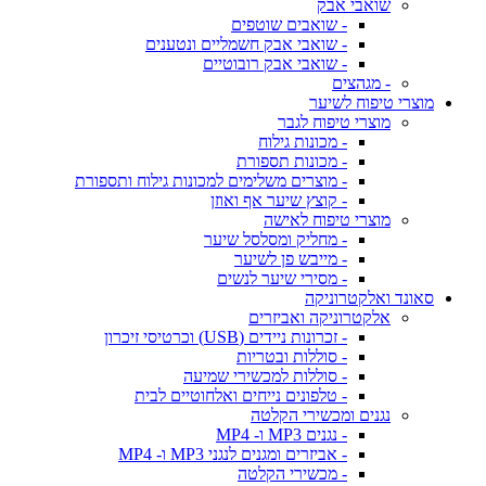
שואבי אבק
- שואבים שוטפים
- שואבי אבק חשמליים ונטענים
- שואבי אבק רובוטיים
- מגהצים
מוצרי טיפוח לשיער
מוצרי טיפוח לגבר
- מכונות גילוח
- מכונות תספורת
- מוצרים משלימים למכונות גילוח ותספורת
- קוצץ שיער אף ואוזן
מוצרי טיפוח לאישה
- מחליק ומסלסל שיער
- מייבש פן לשיער
- מסירי שיער לנשים
סאונד ואלקטרוניקה
אלקטרוניקה ואביזרים
- זכרונות ניידים (USB) וכרטיסי זיכרון
- סוללות ובטריות
- סוללות למכשירי שמיעה
- טלפונים נייחים ואלחוטיים לבית
נגנים ומכשירי הקלטה
- נגנים MP3 ו- MP4
- אביזרים ומגנים לנגני MP3 ו- MP4
- מכשירי הקלטה