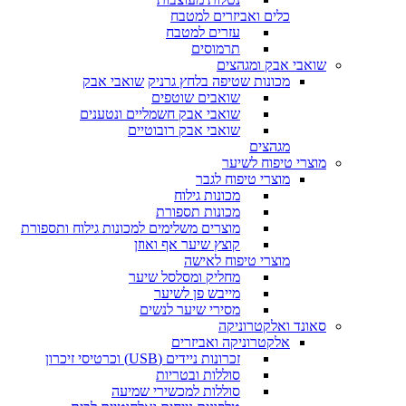
כלים ואביזרים למטבח
עזרים למטבח
תרמוסים
שואבי אבק ומגהצים
מכונות שטיפה בלחץ גרניק
שואבי אבק
שואבים שוטפים
שואבי אבק חשמליים ונטענים
שואבי אבק רובוטיים
מגהצים
מוצרי טיפוח לשיער
מוצרי טיפוח לגבר
מכונות גילוח
מכונות תספורת
מוצרים משלימים למכונות גילוח ותספורת
קוצץ שיער אף ואוזן
מוצרי טיפוח לאישה
מחליק ומסלסל שיער
מייבש פן לשיער
מסירי שיער לנשים
סאונד ואלקטרוניקה
אלקטרוניקה ואביזרים
זכרונות ניידים (USB) וכרטיסי זיכרון
סוללות ובטריות
סוללות למכשירי שמיעה