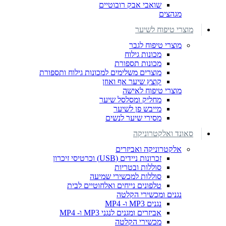
שואבי אבק רובוטיים
מגהצים
מוצרי טיפוח לשיער
מוצרי טיפוח לגבר
מכונות גילוח
מכונות תספורת
מוצרים משלימים למכונות גילוח ותספורת
קוצץ שיער אף ואוזן
מוצרי טיפוח לאישה
מחליק ומסלסל שיער
מייבש פן לשיער
מסירי שיער לנשים
סאונד ואלקטרוניקה
אלקטרוניקה ואביזרים
זכרונות ניידים (USB) וכרטיסי זיכרון
סוללות ובטריות
סוללות למכשירי שמיעה
טלפונים נייחים ואלחוטיים לבית
נגנים ומכשירי הקלטה
נגנים MP3 ו- MP4
אביזרים ומגנים לנגני MP3 ו- MP4
מכשירי הקלטה