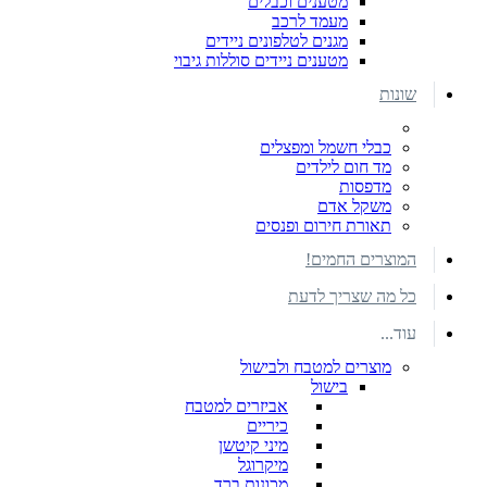
מטענים וכבלים
מעמד לרכב
מגנים לטלפונים ניידים
מטענים ניידים סוללות גיבוי
שונות
כבלי חשמל ומפצלים
מד חום לילדים
מדפסות
משקל אדם
תאורת חירום ופנסים
המוצרים החמים!
כל מה שצריך לדעת
עוד...
מוצרים למטבח ולבישול
בישול
אביזרים למטבח
כיריים
מיני קיטשן
מיקרוגל
מכונות ברד