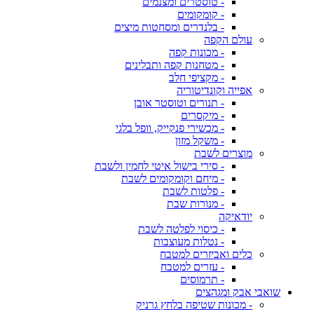
- טוסטרים ומצנמים
- קומקומים
- בלנדרים ומסחטות מיצים
עולם הקפה
- מכונות קפה
- מטחנות קפה ותבלינים
- מקציפי חלב
אפייה וקונדיטוריה
- תנורים וטוסטר אובן
- מיקסרים
- מכשירי פנקייק, וופל בלגי
- משקל מזון
מוצרים לשבת
- סירי בישול איטי לחמין ולשבת
- מיחם וקומקומים לשבת
- פלטות לשבת
- מנורות שבת
יודאיקה
- כיסוי לפלטה לשבת
- נטלות מעוצבות
כלים ואביזרים למטבח
- עזרים למטבח
- תרמוסים
שואבי אבק ומגהצים
- מכונות שטיפה בלחץ גרניק