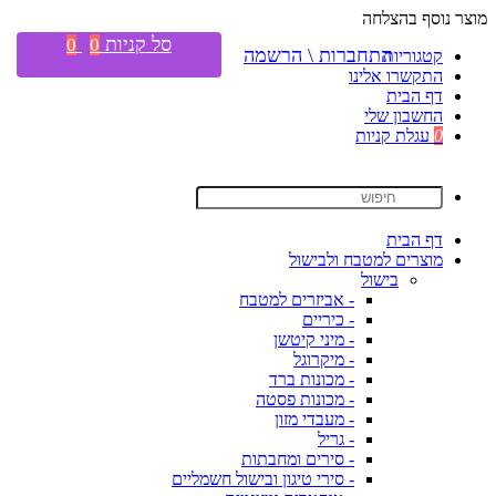
מוצר נוסף בהצלחה
סל קניות
0
0
התחברות \ הרשמה
קטגוריות
התקשרו אלינו
דף הבית
החשבון שלי
0
עגלת קניות
דף הבית
מוצרים למטבח ולבישול
בישול
- אביזרים למטבח
- כיריים
- מיני קיטשן
- מיקרוגל
- מכונות ברד
- מכונות פסטה
- מעבדי מזון
- גריל
- סירים ומחבתות
- סירי טיגון ובישול חשמליים