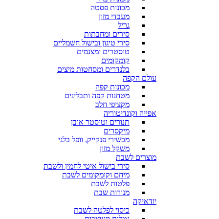
מכונות פסטה
מעבדי מזון
גריל
סירים ומחבתות
סירי טיגון ובישול חשמליים
טוסטרים ומצנמים
קומקומים
בלנדרים ומסחטות מיצים
עולם הקפה
מכונות קפה
מטחנות קפה ותבלינים
מקציפי חלב
אפייה וקונדיטוריה
תנורים וטוסטר אובן
מיקסרים
מכשירי פנקייק, וופל בלגי
משקל מזון
מוצרים לשבת
סירי בישול איטי לחמין ולשבת
מיחם וקומקומים לשבת
פלטות לשבת
מנורות שבת
יודאיקה
כיסוי לפלטה לשבת
נטלות מעוצבות