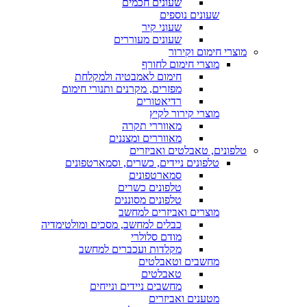
שעונים חכמים
שעונים נוספים
שעוני קיר
שעונים מעוררים
מוצרי חימום וקירור
מוצרי חימום לחורף
חימום לאמבטיה ולמקלחת
מפזרים, מקרנים ותנורי חימום
רדיאטורים
מוצרי קירור לקיץ
מאווררי תקרה
מאווררים ומצננים
טלפונים, טאבלטים ואביזרים
טלפונים ניידים, כשרים, וסמארטפונים
סמארטפונים
טלפונים כשרים
טלפונים מסוננים
מוצרים ואביזרים למחשב
כבלים למחשב, מסכים ומולטימדיה
מודם סלולרי
מקלדות ועכברים למחשב
מחשבים וטאבלטים
טאבלטים
מחשבים ניידים ונייחים
מטענים ואביזרים