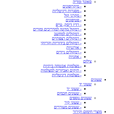
סאונד ומדיה
- מיקרופונים
- מסגרות דיגיטליות
- מקרני קול
- פטיפונים
- רדיו דיסק, טייפ
- רמקול מדונה למדריכים ומורים
- רמקולים למחשב
- רמקולים רצפתיים
- רמקולים בידוריות וקריוקי
- אורגניות
- רמקולים ניידים
- אוזניות
צילום
- מצלמות אבטחה ביתיות
- תיקים ואביזרים למצלמות
- מצלמות דיגיטליות
שעונים
שעוני יד
- שעוני יד
- שעונים חכמים
שעונים נוספים
- שעוני קיר
- שעונים מעוררים
מוצרי חימום וקירור