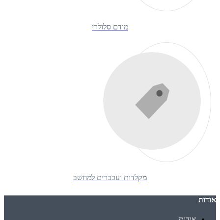
מודם סלולרי
מקלדות ועכברים למחשב
אודות
אודות