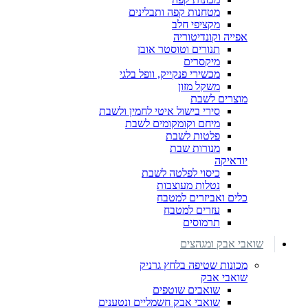
מטחנות קפה ותבלינים
מקציפי חלב
אפייה וקונדיטוריה
תנורים וטוסטר אובן
מיקסרים
מכשירי פנקייק, וופל בלגי
משקל מזון
מוצרים לשבת
סירי בישול איטי לחמין ולשבת
מיחם וקומקומים לשבת
פלטות לשבת
מנורות שבת
יודאיקה
כיסוי לפלטה לשבת
נטלות מעוצבות
כלים ואביזרים למטבח
עזרים למטבח
תרמוסים
שואבי אבק ומגהצים
מכונות שטיפה בלחץ גרניק
שואבי אבק
שואבים שוטפים
שואבי אבק חשמליים ונטענים