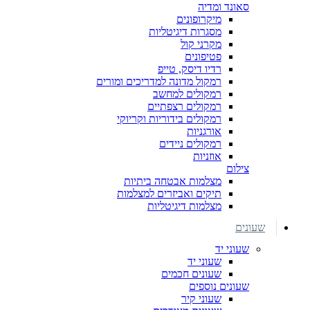
סאונד ומדיה
מיקרופונים
מסגרות דיגיטליות
מקרני קול
פטיפונים
רדיו דיסק, טייפ
רמקול מדונה למדריכים ומורים
רמקולים למחשב
רמקולים רצפתיים
רמקולים בידוריות וקריוקי
אורגניות
רמקולים ניידים
אוזניות
צילום
מצלמות אבטחה ביתיות
תיקים ואביזרים למצלמות
מצלמות דיגיטליות
שעונים
שעוני יד
שעוני יד
שעונים חכמים
שעונים נוספים
שעוני קיר