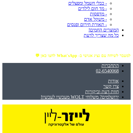
- כבלי חשמל ומפצלים
- מד חום לילדים
- מדפסות
- משקל אדם
- תאורת חירום ופנסים
המוצרים החמים!
כל מה שצריך לדעת
מזמינים באתר מ- ₪199 ומעלה - ומקבלים משלוח עד הבית חינם!
למעבר לשיחה עם נציג אנושי ב- What'sApp לחצו כאן 💬
התחברות
02-6540068
אודות
צרו קשר
חוות דעת וביקורות
ירושלמים? משלוחי WOLT מעכשיו לעכשיו!