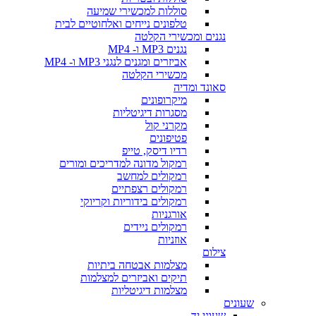
סוללות למכשירי שמיעה
טלפונים נייחים ואלחוטיים לבית
נגנים ומכשירי הקלטה
נגנים MP3 ו- MP4
אביזרים ומגנים לנגני MP3 ו- MP4
מכשירי הקלטה
סאונד ומדיה
מיקרופונים
מסגרות דיגיטליות
מקרני קול
פטיפונים
רדיו דיסק, טייפ
רמקול מדונה למדריכים ומורים
רמקולים למחשב
רמקולים רצפתיים
רמקולים בידוריות וקריוקי
אורגניות
רמקולים ניידים
אוזניות
צילום
מצלמות אבטחה ביתיות
תיקים ואביזרים למצלמות
מצלמות דיגיטליות
שעונים
שעוני יד