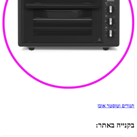
תנורים וטוסטר אובן
ש
בקנייה באתר: