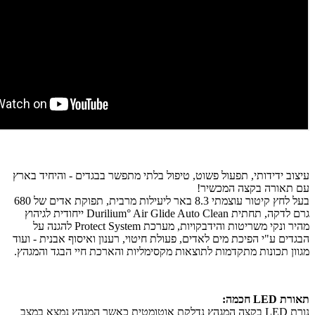
עיצוב ידידותי, תפעול פשוט, טיפול בלתי מתפשר בבגדים - והיחיד בארץ
עם תאורה בקצה המכשיר!
בעל לחץ קיטור עוצמתי 8.3 באר ליעילות מרבית, תפוקת אדים של 680
גרם לדקה, תחתית Durilium° Air Glide Auto Clean ייחודית לגיהוץ
מהיר ונקי משריטות והידבקויות, מערכת Protect System להגנה על
הבגדים ע"י הפיכת מים לאדים, פעולת חיטוי, רענון ואיסוף אבנית - ועוד
מגוון תכונות מתקדמות לתוצאות מקסימליות והארכת חיי הבגד והמגהץ.
תאורת LED חכמה:
נורת LED בקצה המגהץ נדלקת אוטומטית כאשר המגהץ נמצא במצב