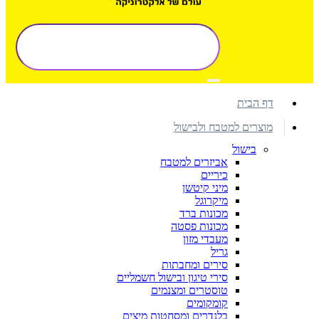
דף הבית
מוצרים למטבח ולבישול
בישול
אביזרים למטבח
כיריים
מיני קיטשן
מיקרוגל
מכונות ברד
מכונות פסטה
מעבדי מזון
גריל
סירים ומחבתות
סירי טיגון ובישול חשמליים
טוסטרים ומצנמים
קומקומים
בלנדרים ומסחטות מיצים