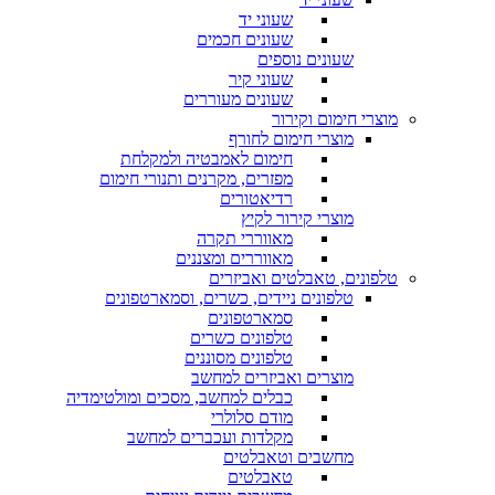
שעוני יד
שעונים חכמים
שעונים נוספים
שעוני קיר
שעונים מעוררים
מוצרי חימום וקירור
מוצרי חימום לחורף
חימום לאמבטיה ולמקלחת
מפזרים, מקרנים ותנורי חימום
רדיאטורים
מוצרי קירור לקיץ
מאווררי תקרה
מאווררים ומצננים
טלפונים, טאבלטים ואביזרים
טלפונים ניידים, כשרים, וסמארטפונים
סמארטפונים
טלפונים כשרים
טלפונים מסוננים
מוצרים ואביזרים למחשב
כבלים למחשב, מסכים ומולטימדיה
מודם סלולרי
מקלדות ועכברים למחשב
מחשבים וטאבלטים
טאבלטים