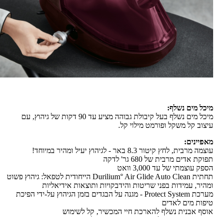
מיכל מים נשלף:
מיכל מים נשלף בעל קיבולת גבוהה מציע עד 90 דקות של גיהוץ, עם
עיצוב קל משקל ופורמט מילוי קל.
מאפיינים:
עוצמה מרבית, לחץ קיטור 8.3 באר - לגיהוץ יעיל ומהיר במיוחד!
תפוקת אדים מרבית של 680 גר' לדקה
הספק עוצמתי של עד 3,000 וואט
תחתית Durilium° Air Glide Auto Clean הייחודית לטפאל: גיהוץ פשוט
ומהיר, עמידות בפני שריטות והידבקויות ותוצאות אידיאליות
מערכת Protect System - מגנה על הבגדים בזמן הגיהוץ על-ידי הפיכת
טיפות מים לאדים
אוסף אבנית נשלף להארכת חיי המכשיר, קל לשימוש