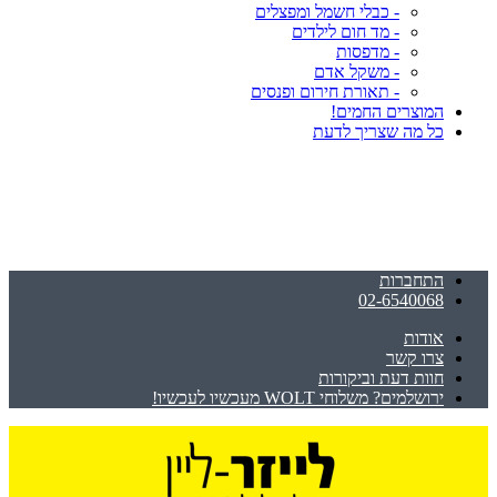
- כבלי חשמל ומפצלים
- מד חום לילדים
- מדפסות
- משקל אדם
- תאורת חירום ופנסים
המוצרים החמים!
כל מה שצריך לדעת
התחברות
02-6540068
אודות
צרו קשר
חוות דעת וביקורות
ירושלמים? משלוחי WOLT מעכשיו לעכשיו!