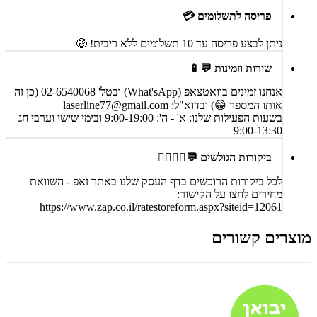
פריסה לתשלומים 💳
ניתן לבצע פריסה עד 10 תשלומים ללא ריבית! 🤑
שירות וזמינות 💬📱
אנחנו זמינים בוואטצאפ (What'sApp) ובטל' 02-6540068 (כן זה
אותו המספר 😁) ובדוא"ל:
laserline77@gmail.com
בשעות הפעילות שלנו: א' - ה': 9:00-19:00 ובימי שישי וערבי חג
9:00-13:30
ביקורות הגולשים 💬🙋‍♀️🙋‍♂️
לכל ביקורות הרוכשים בדף העסק שלנו באתר זאפ - השוואת
מחירים לחצו על הקישור:
https://www.zap.co.il/ratestoreform.aspx?siteid=12061
מוצרים קשורים