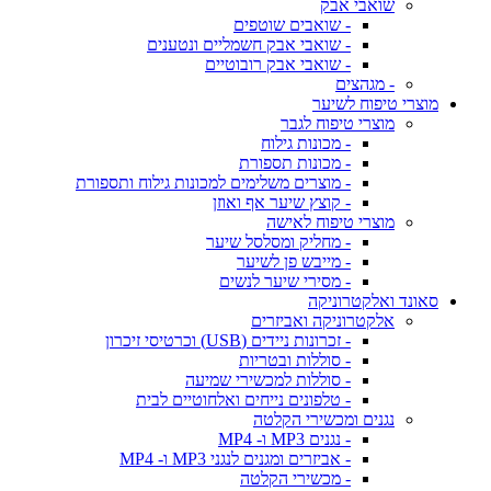
שואבי אבק
- שואבים שוטפים
- שואבי אבק חשמליים ונטענים
- שואבי אבק רובוטיים
- מגהצים
מוצרי טיפוח לשיער
מוצרי טיפוח לגבר
- מכונות גילוח
- מכונות תספורת
- מוצרים משלימים למכונות גילוח ותספורת
- קוצץ שיער אף ואוזן
מוצרי טיפוח לאישה
- מחליק ומסלסל שיער
- מייבש פן לשיער
- מסירי שיער לנשים
סאונד ואלקטרוניקה
אלקטרוניקה ואביזרים
- זכרונות ניידים (USB) וכרטיסי זיכרון
- סוללות ובטריות
- סוללות למכשירי שמיעה
- טלפונים נייחים ואלחוטיים לבית
נגנים ומכשירי הקלטה
- נגנים MP3 ו- MP4
- אביזרים ומגנים לנגני MP3 ו- MP4
- מכשירי הקלטה