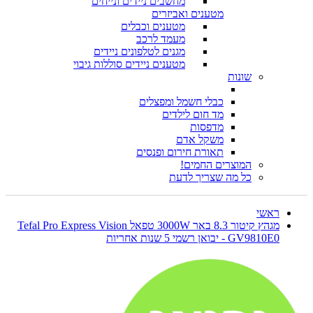
מחשבים ניידים ונייחים
מטענים ואביזרים
מטענים וכבלים
מעמד לרכב
מגנים לטלפונים ניידים
מטענים ניידים סוללות גיבוי
שונות
כבלי חשמל ומפצלים
מד חום לילדים
מדפסות
משקל אדם
תאורת חירום ופנסים
המוצרים החמים!
כל מה שצריך לדעת
ראשי
מגהץ קיטור 8.3 באר 3000W טפאל Tefal Pro Express Vision
GV9810E0 - יבואן רשמי 5 שנות אחריות