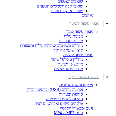
שואבים שוטפים
שואבי אבק חשמליים ונטענים
שואבי אבק רובוטיים
מגהצים
מוצרי טיפוח לשיער
מוצרי טיפוח לגבר
מכונות גילוח
מכונות תספורת
מוצרים משלימים למכונות גילוח ותספורת
קוצץ שיער אף ואוזן
מוצרי טיפוח לאישה
מחליק ומסלסל שיער
מייבש פן לשיער
מסירי שיער לנשים
סאונד ואלקטרוניקה
אלקטרוניקה ואביזרים
זכרונות ניידים (USB) וכרטיסי זיכרון
סוללות ובטריות
סוללות למכשירי שמיעה
טלפונים נייחים ואלחוטיים לבית
נגנים ומכשירי הקלטה
נגנים MP3 ו- MP4