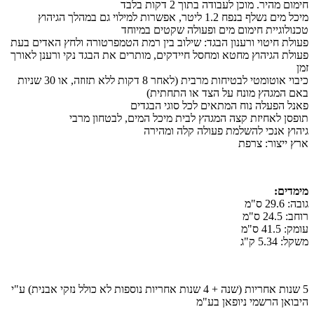
חימום מהיר. מוכן לעבודה בתוך 2 דקות בלבד
מיכל מים נשלף בנפח 1.2 ליטר, אפשרות למילוי גם במהלך הגיהוץ
טכנולוגיית חימום מים ופעולה שקטים במיוחד
פעולת חיטוי ורענון הבגד: שילוב בין רמת הטמפרטורה ולחץ האדים בעת
פעולת הגיהוץ מחטא ומחסל חיידקים, מותרים את הבגד נקי ורענן לאורך
זמן
כיבוי אוטומטי לבטיחות מרבית (לאחר 8 דקות ללא תזוזה, או 30 שניות
באם המגהץ מונח על הצד או התחתית)
פאנל הפעלה נוח המתאים לכל סוגי הבגדים
תופסן לאחיזת קצה המגהץ לבית מיכל המים, לבטחון מרבי
גיהוץ אנכי להשלמת פעולה קלה ומהירה
ארץ ייצור: צרפת
מימדים:
גובה: 29.6 ס"מ
רוחב: 24.5 ס"מ
עומק: 41.5 ס"מ
משקל: 5.34 ק"ג
5 שנות אחריות (שנה + 4 שנות אחריות נוספות לא כולל נזקי אבנית) ע"י
היבואן הרשמי ניופאן בע"מ