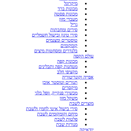
מיקרוגל
מכונות ברד
מכונות פסטה
מעבדי מזון
גריל
סירים ומחבתות
סירי טיגון ובישול חשמליים
טוסטרים ומצנמים
קומקומים
בלנדרים ומסחטות מיצים
עולם הקפה
מכונות קפה
מטחנות קפה ותבלינים
מקציפי חלב
אפייה וקונדיטוריה
תנורים וטוסטר אובן
מיקסרים
מכשירי פנקייק, וופל בלגי
משקל מזון
מוצרים לשבת
סירי בישול איטי לחמין ולשבת
מיחם וקומקומים לשבת
פלטות לשבת
מנורות שבת
יודאיקה