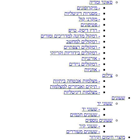
סאונד ומדיה
- מיקרופונים
- מסגרות דיגיטליות
- מקרני קול
- פטיפונים
- רדיו דיסק, טייפ
- רמקול מדונה למדריכים ומורים
- רמקולים למחשב
- רמקולים רצפתיים
- רמקולים בידוריות וקריוקי
- אורגניות
- רמקולים ניידים
- אוזניות
צילום
- מצלמות אבטחה ביתיות
- תיקים ואביזרים למצלמות
- מצלמות דיגיטליות
שעונים
שעוני יד
- שעוני יד
- שעונים חכמים
שעונים נוספים
- שעוני קיר
- שעונים מעוררים
מוצרי חימום וקירור