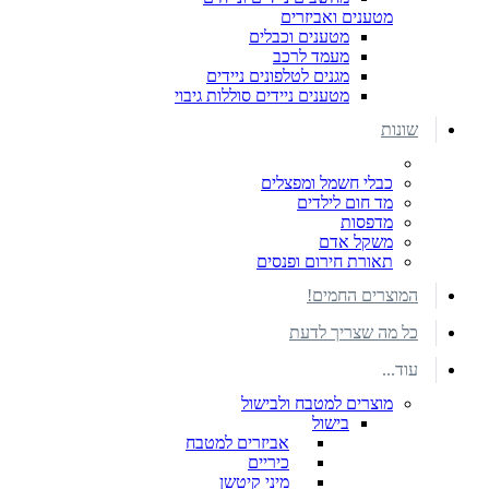
מטענים ואביזרים
מטענים וכבלים
מעמד לרכב
מגנים לטלפונים ניידים
מטענים ניידים סוללות גיבוי
שונות
כבלי חשמל ומפצלים
מד חום לילדים
מדפסות
משקל אדם
תאורת חירום ופנסים
המוצרים החמים!
כל מה שצריך לדעת
עוד...
מוצרים למטבח ולבישול
בישול
אביזרים למטבח
כיריים
מיני קיטשן