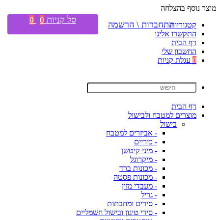
מוצר נוסף בהצלחה
סל קניות
0
0
התחברות \ הרשמה
קטגוריות
התקשרו אלינו
דף הבית
החשבון שלי
0
עגלת קניות
דף הבית
מוצרים למטבח ולבישול
בישול
- אביזרים למטבח
- כיריים
- מיני קיטשן
- מיקרוגל
- מכונות ברד
- מכונות פסטה
- מעבדי מזון
- גריל
- סירים ומחבתות
- סירי טיגון ובישול חשמליים