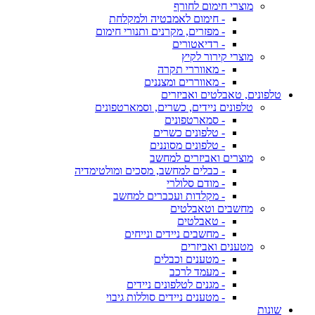
מוצרי חימום לחורף
- חימום לאמבטיה ולמקלחת
- מפזרים, מקרנים ותנורי חימום
- רדיאטורים
מוצרי קירור לקיץ
- מאווררי תקרה
- מאווררים ומצננים
טלפונים, טאבלטים ואביזרים
טלפונים ניידים, כשרים, וסמארטפונים
- סמארטפונים
- טלפונים כשרים
- טלפונים מסוננים
מוצרים ואביזרים למחשב
- כבלים למחשב, מסכים ומולטימדיה
- מודם סלולרי
- מקלדות ועכברים למחשב
מחשבים וטאבלטים
- טאבלטים
- מחשבים ניידים ונייחים
מטענים ואביזרים
- מטענים וכבלים
- מעמד לרכב
- מגנים לטלפונים ניידים
- מטענים ניידים סוללות גיבוי
שונות