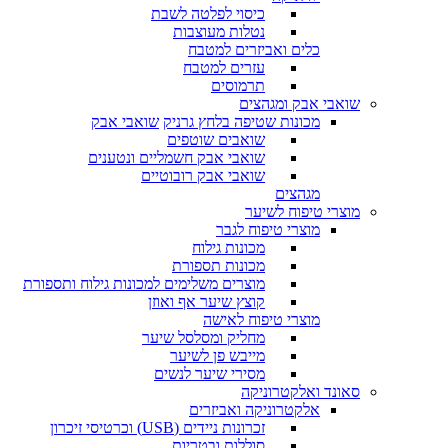
כיסוי לפלטה לשבת
נטלות מעוצבות
כלים ואביזרים למטבח
עזרים למטבח
תרמוסים
שואבי אבק ומגהצים
מכונות שטיפה בלחץ גרניק
שואבי אבק
שואבים שוטפים
שואבי אבק חשמליים ונטענים
שואבי אבק רובוטיים
מגהצים
מוצרי טיפוח לשיער
מוצרי טיפוח לגבר
מכונות גילוח
מכונות תספורת
מוצרים משלימים למכונות גילוח ותספורת
קוצץ שיער אף ואוזן
מוצרי טיפוח לאישה
מחליק ומסלסל שיער
מייבש פן לשיער
מסירי שיער לנשים
סאונד ואלקטרוניקה
אלקטרוניקה ואביזרים
זכרונות ניידים (USB) וכרטיסי זיכרון
סוללות ובטריות