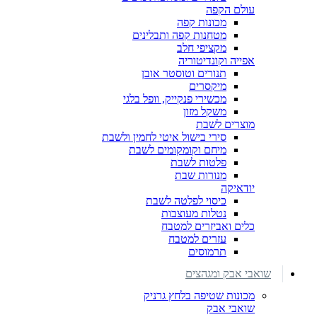
עולם הקפה
מכונות קפה
מטחנות קפה ותבלינים
מקציפי חלב
אפייה וקונדיטוריה
תנורים וטוסטר אובן
מיקסרים
מכשירי פנקייק, וופל בלגי
משקל מזון
מוצרים לשבת
סירי בישול איטי לחמין ולשבת
מיחם וקומקומים לשבת
פלטות לשבת
מנורות שבת
יודאיקה
כיסוי לפלטה לשבת
נטלות מעוצבות
כלים ואביזרים למטבח
עזרים למטבח
תרמוסים
שואבי אבק ומגהצים
מכונות שטיפה בלחץ גרניק
שואבי אבק