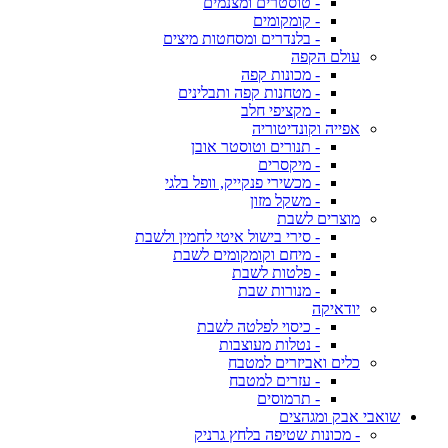
- טוסטרים ומצנמים
- קומקומים
- בלנדרים ומסחטות מיצים
עולם הקפה
- מכונות קפה
- מטחנות קפה ותבלינים
- מקציפי חלב
אפייה וקונדיטוריה
- תנורים וטוסטר אובן
- מיקסרים
- מכשירי פנקייק, וופל בלגי
- משקל מזון
מוצרים לשבת
- סירי בישול איטי לחמין ולשבת
- מיחם וקומקומים לשבת
- פלטות לשבת
- מנורות שבת
יודאיקה
- כיסוי לפלטה לשבת
- נטלות מעוצבות
כלים ואביזרים למטבח
- עזרים למטבח
- תרמוסים
שואבי אבק ומגהצים
- מכונות שטיפה בלחץ גרניק