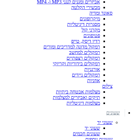
אביזרים ומגנים לנגני MP3 ו- MP4
מכשירי הקלטה
סאונד ומדיה
מיקרופונים
מסגרות דיגיטליות
מקרני קול
פטיפונים
רדיו דיסק, טייפ
רמקול מדונה למדריכים ומורים
רמקולים למחשב
רמקולים רצפתיים
רמקולים בידוריות וקריוקי
אורגניות
רמקולים ניידים
אוזניות
צילום
מצלמות אבטחה ביתיות
תיקים ואביזרים למצלמות
מצלמות דיגיטליות
שעונים
שעוני יד
שעוני יד
שעונים חכמים
שעונים נוספים