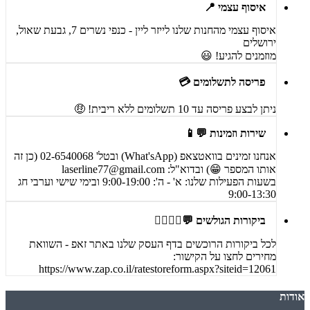
איסוף עצמי 📍
איסוף עצמי מהחנות שלנו לייזר ליין - כנפי נשרים 7, גבעת שאול,
ירושלים
מוזמנים להגיע! 😃
פריסה לתשלומים 💳
ניתן לבצע פריסה עד 10 תשלומים ללא ריבית! 🤑
שירות וזמינות 💬📱
אנחנו זמינים בוואטצאפ (What'sApp) ובטל' 02-6540068 (כן זה
אותו המספר 😁) ובדוא"ל:
laserline77@gmail.com
בשעות הפעילות שלנו: א' - ה': 9:00-19:00 ובימי שישי וערבי חג
9:00-13:30
ביקורות הגולשים 💬🙋‍♀️🙋‍♂️
לכל ביקורות הרוכשים בדף העסק שלנו באתר זאפ - השוואת
מחירים לחצו על הקישור:
https://www.zap.co.il/ratestoreform.aspx?siteid=12061
אודות