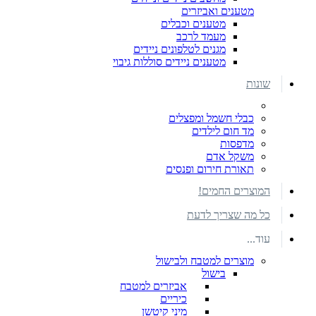
מטענים ואביזרים
מטענים וכבלים
מעמד לרכב
מגנים לטלפונים ניידים
מטענים ניידים סוללות גיבוי
שונות
כבלי חשמל ומפצלים
מד חום לילדים
מדפסות
משקל אדם
תאורת חירום ופנסים
המוצרים החמים!
כל מה שצריך לדעת
עוד...
מוצרים למטבח ולבישול
בישול
אביזרים למטבח
כיריים
מיני קיטשן