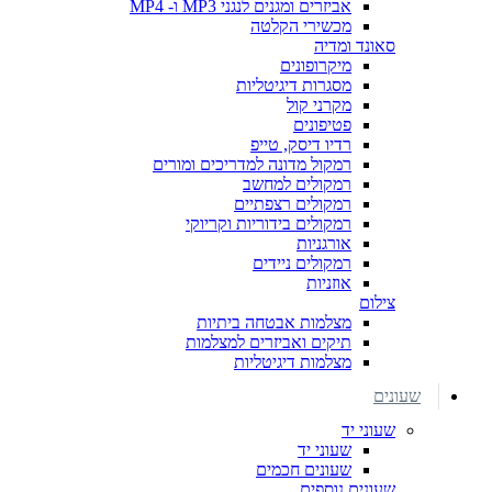
אביזרים ומגנים לנגני MP3 ו- MP4
מכשירי הקלטה
סאונד ומדיה
מיקרופונים
מסגרות דיגיטליות
מקרני קול
פטיפונים
רדיו דיסק, טייפ
רמקול מדונה למדריכים ומורים
רמקולים למחשב
רמקולים רצפתיים
רמקולים בידוריות וקריוקי
אורגניות
רמקולים ניידים
אוזניות
צילום
מצלמות אבטחה ביתיות
תיקים ואביזרים למצלמות
מצלמות דיגיטליות
שעונים
שעוני יד
שעוני יד
שעונים חכמים
שעונים נוספים