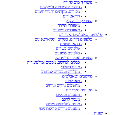
מוצרי חימום לחורף
- חימום לאמבטיה ולמקלחת
- מפזרים, מקרנים ותנורי חימום
- רדיאטורים
מוצרי קירור לקיץ
- מאווררי תקרה
- מאווררים ומצננים
טלפונים, טאבלטים ואביזרים
טלפונים ניידים, כשרים, וסמארטפונים
- סמארטפונים
- טלפונים כשרים
- טלפונים מסוננים
מוצרים ואביזרים למחשב
- כבלים למחשב, מסכים ומולטימדיה
- מודם סלולרי
- מקלדות ועכברים למחשב
מחשבים וטאבלטים
- טאבלטים
- מחשבים ניידים ונייחים
מטענים ואביזרים
- מטענים וכבלים
- מעמד לרכב
- מגנים לטלפונים ניידים
- מטענים ניידים סוללות גיבוי
שונות