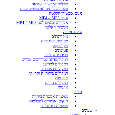
סוללות למכשירי שמיעה
טלפונים נייחים ואלחוטיים לבית
נגנים ומכשירי הקלטה
נגנים MP3 ו- MP4
אביזרים ומגנים לנגני MP3 ו- MP4
מכשירי הקלטה
סאונד ומדיה
מיקרופונים
מסגרות דיגיטליות
מקרני קול
פטיפונים
רדיו דיסק, טייפ
רמקול מדונה למדריכים ומורים
רמקולים למחשב
רמקולים רצפתיים
רמקולים בידוריות וקריוקי
אורגניות
רמקולים ניידים
אוזניות
צילום
מצלמות אבטחה ביתיות
תיקים ואביזרים למצלמות
מצלמות דיגיטליות
שעונים
שעוני יד