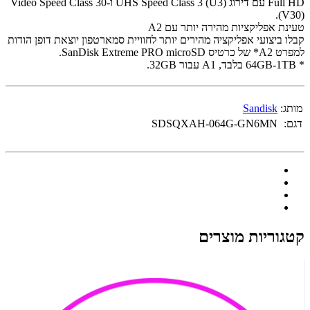
Full HD עם דירוג UHS Speed Class 3 (U3) ו-Video Speed Class 30
(V30).
טעינת אפליקציות מהירה יותר עם A2
קבלו ביצועי אפליקציה מהירים יותר לחוויית סמארטפון יוצאת דופן הודות
למפרט A2* של כרטיס SanDisk Extreme PRO microSD.
* 64GB-1TB בלבד, A1 עבור 32GB.
מותג:
Sandisk
דגם:
SDSQXAH-064G-GN6MN
קטגוריות מוצרים