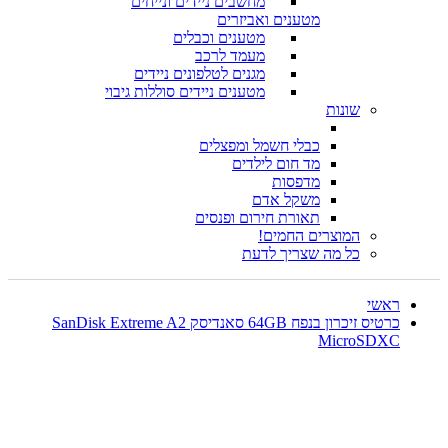
מחשבים ניידים ונייחים
מטענים ואביזרים
מטענים וכבלים
מעמד לרכב
מגנים לטלפונים ניידים
מטענים ניידים סוללות גיבוי
שונות
כבלי חשמל ומפצלים
מד חום לילדים
מדפסות
משקל אדם
תאורת חירום ופנסים
המוצרים החמים!
כל מה שצריך לדעת
ראשי
כרטיס זיכרון בנפח 64GB סאנדיסק SanDisk Extreme A2
MicroSDXC