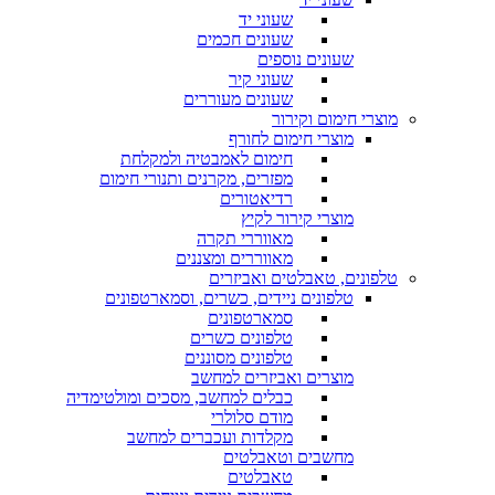
שעוני יד
שעונים חכמים
שעונים נוספים
שעוני קיר
שעונים מעוררים
מוצרי חימום וקירור
מוצרי חימום לחורף
חימום לאמבטיה ולמקלחת
מפזרים, מקרנים ותנורי חימום
רדיאטורים
מוצרי קירור לקיץ
מאווררי תקרה
מאווררים ומצננים
טלפונים, טאבלטים ואביזרים
טלפונים ניידים, כשרים, וסמארטפונים
סמארטפונים
טלפונים כשרים
טלפונים מסוננים
מוצרים ואביזרים למחשב
כבלים למחשב, מסכים ומולטימדיה
מודם סלולרי
מקלדות ועכברים למחשב
מחשבים וטאבלטים
טאבלטים