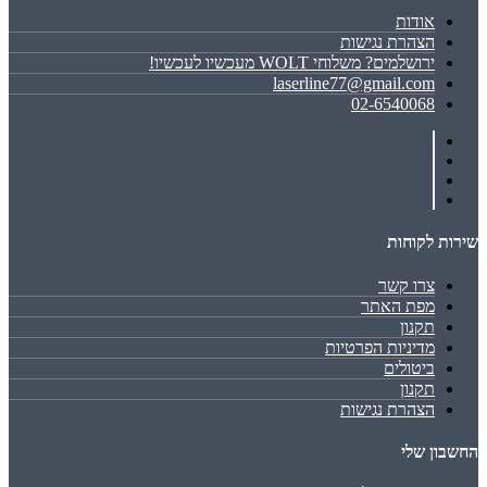
אודות
הצהרת נגישות
ירושלמים? משלוחי WOLT מעכשיו לעכשיו!
laserline77@gmail.com
02-6540068
שירות לקוחות
צרו קשר
מפת האתר
תקנון
מדיניות הפרטיות
ביטולים
תקנון
הצהרת נגישות
החשבון שלי