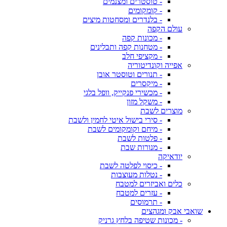
- טוסטרים ומצנמים
- קומקומים
- בלנדרים ומסחטות מיצים
עולם הקפה
- מכונות קפה
- מטחנות קפה ותבלינים
- מקציפי חלב
אפייה וקונדיטוריה
- תנורים וטוסטר אובן
- מיקסרים
- מכשירי פנקייק, וופל בלגי
- משקל מזון
מוצרים לשבת
- סירי בישול איטי לחמין ולשבת
- מיחם וקומקומים לשבת
- פלטות לשבת
- מנורות שבת
יודאיקה
- כיסוי לפלטה לשבת
- נטלות מעוצבות
כלים ואביזרים למטבח
- עזרים למטבח
- תרמוסים
שואבי אבק ומגהצים
- מכונות שטיפה בלחץ גרניק