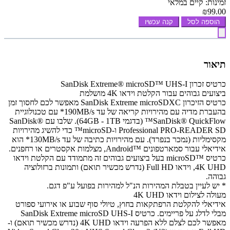
זמינות: קיים במלאי
₪99.00
הוספה לסל
קנה עכשיו
תיאור
כרטיס זכרון SanDisk Extreme® microSD™ UHS-I
ביצועים גבוהים עבור הקלטת וידאו 4K מושלמת
כרטיס הזיכרון SanDisk Extreme microSDXC מאפשר לכם לחסוך זמן
בהעברת מדיה עם מהירויות קריאה של עד 190MB/s* עם טכנולוגיית
SanDisk® QuickFlow™ (בדגמי 64GB - 1TB). שלבו עם SanDisk®
Professional PRO-READER SD ו-microSD™ כדי להשיג מהירויות
מקסימליות (נמכר בנפרד). עם מהירויות כתיבה של עד 130MB/s* הוא
אידיאלי עבור סמארטפונים ™Android, מצלמות אקסטרים או רחפנים.
כרטיס ™microSD בעל ביצועים גבוהים זה מתמודד עם הקלטת וידאו
4K UHD, וידאו Full HD (נדרש מכשיר תואם) ותמונות ברזולוציה
גבוהה.
* יש לעיין בטבלת המהירות הנ"ל למהירות בפועל ע"פ דגם.
מעולה לצילום וידאו 4K UHD
אידיאלי להקלטת הרפתקאות בחוץ, טיולי סוף שבוע או אירועי ספורט
מבלי לדלג על פריימים. כרטיס SanDisk Extreme microSD UHS-I
מאפשר לכם לצלם ללא הפרעה וידאו 4K UHD (נדרש מכשיר תואם) ו-