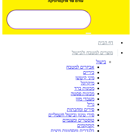
דף הבית
מוצרים למטבח ולבישול
בישול
אביזרים למטבח
כיריים
מיני קיטשן
מיקרוגל
מכונות ברד
מכונות פסטה
מעבדי מזון
גריל
סירים ומחבתות
סירי טיגון ובישול חשמליים
טוסטרים ומצנמים
קומקומים
בלנדרים ומסחטות מיצים