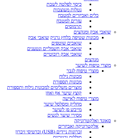
כיסוי לפלטה לשבת
נטלות מעוצבות
כלים ואביזרים למטבח
עזרים למטבח
תרמוסים
שואבי אבק ומגהצים
מכונות שטיפה בלחץ גרניק
שואבי אבק
שואבים שוטפים
שואבי אבק חשמליים ונטענים
שואבי אבק רובוטיים
מגהצים
מוצרי טיפוח לשיער
מוצרי טיפוח לגבר
מכונות גילוח
מכונות תספורת
מוצרים משלימים למכונות גילוח ותספורת
קוצץ שיער אף ואוזן
מוצרי טיפוח לאישה
מחליק ומסלסל שיער
מייבש פן לשיער
מסירי שיער לנשים
סאונד ואלקטרוניקה
אלקטרוניקה ואביזרים
זכרונות ניידים (USB) וכרטיסי זיכרון
סוללות ובטריות