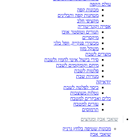
עולם הקפה
מכונות קפה
מטחנות קפה ותבלינים
מקציפי חלב
אפייה וקונדיטוריה
תנורים וטוסטר אובן
מיקסרים
מכשירי פנקייק, וופל בלגי
משקל מזון
מוצרים לשבת
סירי בישול איטי לחמין ולשבת
מיחם וקומקומים לשבת
פלטות לשבת
מנורות שבת
יודאיקה
כיסוי לפלטה לשבת
נטלות מעוצבות
כלים ואביזרים למטבח
עזרים למטבח
תרמוסים
שואבי אבק ומגהצים
מכונות שטיפה בלחץ גרניק
שואבי אבק