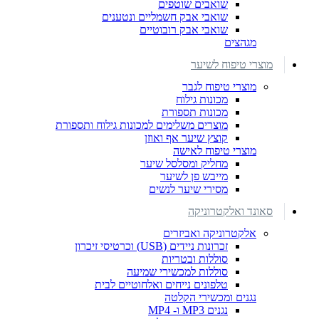
שואבים שוטפים
שואבי אבק חשמליים ונטענים
שואבי אבק רובוטיים
מגהצים
מוצרי טיפוח לשיער
מוצרי טיפוח לגבר
מכונות גילוח
מכונות תספורת
מוצרים משלימים למכונות גילוח ותספורת
קוצץ שיער אף ואוזן
מוצרי טיפוח לאישה
מחליק ומסלסל שיער
מייבש פן לשיער
מסירי שיער לנשים
סאונד ואלקטרוניקה
אלקטרוניקה ואביזרים
זכרונות ניידים (USB) וכרטיסי זיכרון
סוללות ובטריות
סוללות למכשירי שמיעה
טלפונים נייחים ואלחוטיים לבית
נגנים ומכשירי הקלטה
נגנים MP3 ו- MP4