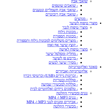
שואבי אבק
- שואבים שוטפים
- שואבי אבק חשמליים ונטענים
- שואבי אבק רובוטיים
- מגהצים
מוצרי טיפוח לשיער
מוצרי טיפוח לגבר
- מכונות גילוח
- מכונות תספורת
- מוצרים משלימים למכונות גילוח ותספורת
- קוצץ שיער אף ואוזן
מוצרי טיפוח לאישה
- מחליק ומסלסל שיער
- מייבש פן לשיער
- מסירי שיער לנשים
סאונד ואלקטרוניקה
אלקטרוניקה ואביזרים
- זכרונות ניידים (USB) וכרטיסי זיכרון
- סוללות ובטריות
- סוללות למכשירי שמיעה
- טלפונים נייחים ואלחוטיים לבית
נגנים ומכשירי הקלטה
- נגנים MP3 ו- MP4
- אביזרים ומגנים לנגני MP3 ו- MP4
- מכשירי הקלטה