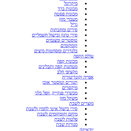
מיקרוגל
מכונות ברד
מכונות פסטה
מעבדי מזון
גריל
סירים ומחבתות
סירי טיגון ובישול חשמליים
טוסטרים ומצנמים
קומקומים
בלנדרים ומסחטות מיצים
עולם הקפה
מכונות קפה
מטחנות קפה ותבלינים
מקציפי חלב
אפייה וקונדיטוריה
תנורים וטוסטר אובן
מיקסרים
מכשירי פנקייק, וופל בלגי
משקל מזון
מוצרים לשבת
סירי בישול איטי לחמין ולשבת
מיחם וקומקומים לשבת
פלטות לשבת
מנורות שבת
יודאיקה