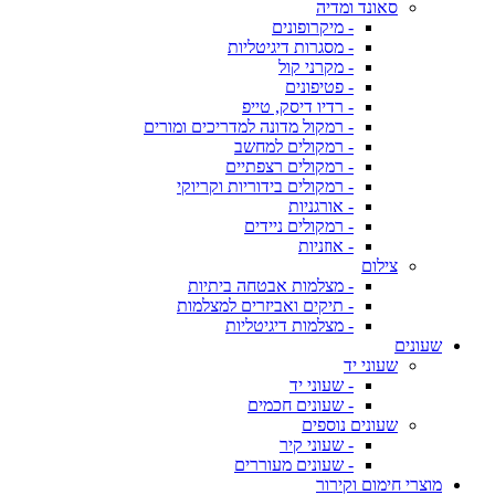
סאונד ומדיה
- מיקרופונים
- מסגרות דיגיטליות
- מקרני קול
- פטיפונים
- רדיו דיסק, טייפ
- רמקול מדונה למדריכים ומורים
- רמקולים למחשב
- רמקולים רצפתיים
- רמקולים בידוריות וקריוקי
- אורגניות
- רמקולים ניידים
- אוזניות
צילום
- מצלמות אבטחה ביתיות
- תיקים ואביזרים למצלמות
- מצלמות דיגיטליות
שעונים
שעוני יד
- שעוני יד
- שעונים חכמים
שעונים נוספים
- שעוני קיר
- שעונים מעוררים
מוצרי חימום וקירור