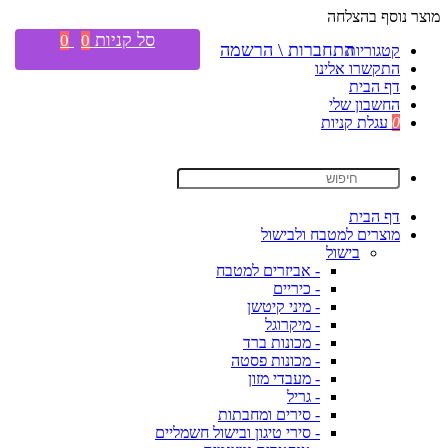
מוצר נוסף בהצלחה
סל קניות
0
0
התחברות \ הרשמה
קטגוריות
התקשרו אלינו
דף הבית
החשבון שלי
0
עגלת קניות
דף הבית
מוצרים למטבח ולבישול
בישול
- אביזרים למטבח
- כיריים
- מיני קיטשן
- מיקרוגל
- מכונות ברד
- מכונות פסטה
- מעבדי מזון
- גריל
- סירים ומחבתות
- סירי טיגון ובישול חשמליים