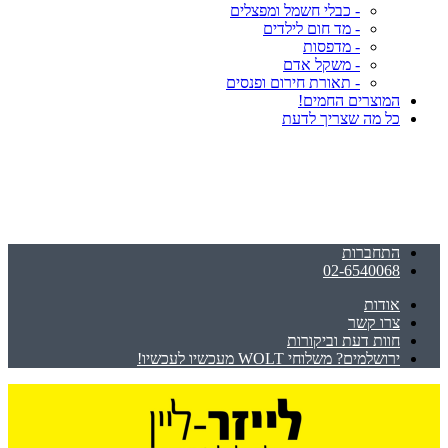
- כבלי חשמל ומפצלים
- מד חום לילדים
- מדפסות
- משקל אדם
- תאורת חירום ופנסים
המוצרים החמים!
כל מה שצריך לדעת
התחברות
02-6540068
אודות
צרו קשר
חוות דעת וביקורות
ירושלמים? משלוחי WOLT מעכשיו לעכשיו!