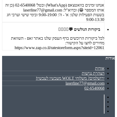
אנחנו זמינים בוואטצאפ (What'sApp) ובטל' 02-6540068 (כן זה
אותו המספר 😁) ובדוא"ל:
laserline77@gmail.com
בשעות הפעילות שלנו: א' - ה': 9:00-19:00 ובימי שישי וערבי חג
9:00-13:30
ביקורות הגולשים 💬🙋‍♀️🙋‍♂️
לכל ביקורות הרוכשים בדף העסק שלנו באתר זאפ - השוואת
מחירים לחצו על הקישור:
https://www.zap.co.il/ratestoreform.aspx?siteid=12061
אודות
אודות
הצהרת נגישות
ירושלמים? משלוחי WOLT מעכשיו לעכשיו!
laserline77@gmail.com
02-6540068