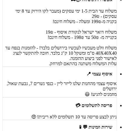
משלוח עד הבית 1-5 ימי עסקים (מעבר לקו הירוק עד 8 ימי
עסקים) - 29₪
בקניה מ-199₪ ומעלה - משלוח חינם!
משלוח דואר ישראל לנקודת איסוף - 19₪
בקנייה מ- 50₪ עד 198₪ - משלוח חינם!
משלוח וולט מעכשיו לעכשיו בירושלים בלבד! - להזמנות בנפח עד
40X40X40 ס"מ ומשקל 10 ק"ג בלבד. חובה להתקשר לנציג
לאישור לפני ביצוע ההזמנה.
עלות המשלוח משתנה בהתאם למרחק.
איסוף עצמי 📍
איסוף עצמי מהחנות שלנו לייזר ליין - כנפי נשרים 7, גבעת שאול,
ירושלים
מוזמנים להגיע! 😃
פריסה לתשלומים 💳
ניתן לבצע פריסה עד 10 תשלומים ללא ריבית! 🤑
שירות וזמינות 💬📱