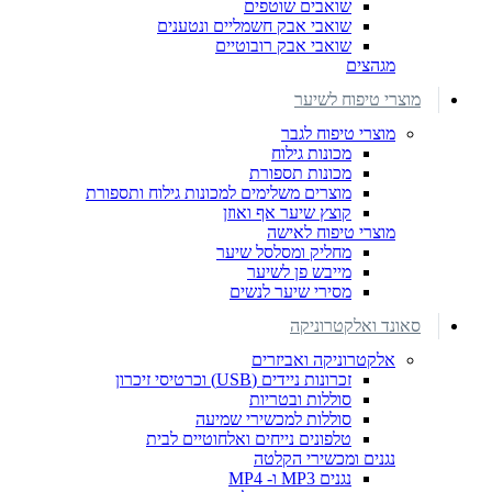
שואבים שוטפים
שואבי אבק חשמליים ונטענים
שואבי אבק רובוטיים
מגהצים
מוצרי טיפוח לשיער
מוצרי טיפוח לגבר
מכונות גילוח
מכונות תספורת
מוצרים משלימים למכונות גילוח ותספורת
קוצץ שיער אף ואוזן
מוצרי טיפוח לאישה
מחליק ומסלסל שיער
מייבש פן לשיער
מסירי שיער לנשים
סאונד ואלקטרוניקה
אלקטרוניקה ואביזרים
זכרונות ניידים (USB) וכרטיסי זיכרון
סוללות ובטריות
סוללות למכשירי שמיעה
טלפונים נייחים ואלחוטיים לבית
נגנים ומכשירי הקלטה
נגנים MP3 ו- MP4