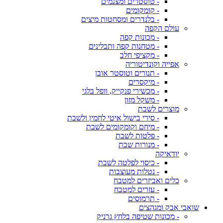
- טוסטרים ומצנמים
- קומקומים
- בלנדרים ומסחטות מיצים
עולם הקפה
- מכונות קפה
- מטחנות קפה ותבלינים
- מקציפי חלב
אפייה וקונדיטוריה
- תנורים וטוסטר אובן
- מיקסרים
- מכשירי פנקייק, וופל בלגי
- משקל מזון
מוצרים לשבת
- סירי בישול איטי לחמין ולשבת
- מיחם וקומקומים לשבת
- פלטות לשבת
- מנורות שבת
יודאיקה
- כיסוי לפלטה לשבת
- נטלות מעוצבות
כלים ואביזרים למטבח
- עזרים למטבח
- תרמוסים
שואבי אבק ומגהצים
- מכונות שטיפה בלחץ גרניק