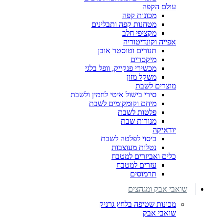
עולם הקפה
מכונות קפה
מטחנות קפה ותבלינים
מקציפי חלב
אפייה וקונדיטוריה
תנורים וטוסטר אובן
מיקסרים
מכשירי פנקייק, וופל בלגי
משקל מזון
מוצרים לשבת
סירי בישול איטי לחמין ולשבת
מיחם וקומקומים לשבת
פלטות לשבת
מנורות שבת
יודאיקה
כיסוי לפלטה לשבת
נטלות מעוצבות
כלים ואביזרים למטבח
עזרים למטבח
תרמוסים
שואבי אבק ומגהצים
מכונות שטיפה בלחץ גרניק
שואבי אבק