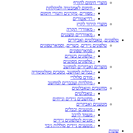
מוצרי חימום לחורף
- חימום לאמבטיה ולמקלחת
- מפזרים, מקרנים ותנורי חימום
- רדיאטורים
מוצרי קירור לקיץ
- מאווררי תקרה
- מאווררים ומצננים
טלפונים, טאבלטים ואביזרים
טלפונים ניידים, כשרים, וסמארטפונים
- סמארטפונים
- טלפונים כשרים
- טלפונים מסוננים
מוצרים ואביזרים למחשב
- כבלים למחשב, מסכים ומולטימדיה
- מודם סלולרי
- מקלדות ועכברים למחשב
מחשבים וטאבלטים
- טאבלטים
- מחשבים ניידים ונייחים
מטענים ואביזרים
- מטענים וכבלים
- מעמד לרכב
- מגנים לטלפונים ניידים
- מטענים ניידים סוללות גיבוי
שונות