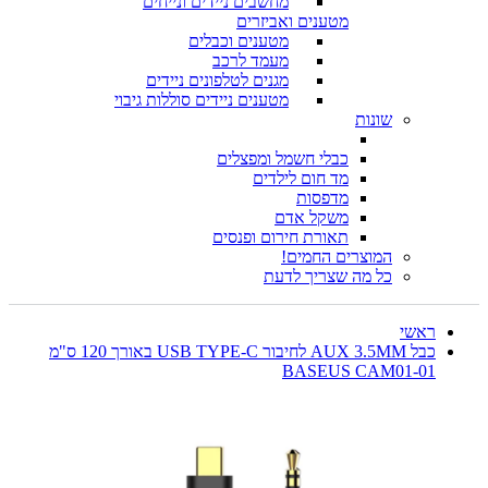
מחשבים ניידים ונייחים
מטענים ואביזרים
מטענים וכבלים
מעמד לרכב
מגנים לטלפונים ניידים
מטענים ניידים סוללות גיבוי
שונות
כבלי חשמל ומפצלים
מד חום לילדים
מדפסות
משקל אדם
תאורת חירום ופנסים
המוצרים החמים!
כל מה שצריך לדעת
ראשי
כבל AUX 3.5MM לחיבור USB TYPE-C באורך 120 ס"מ
BASEUS CAM01-01