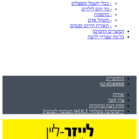
- כבלי חשמל ומפצלים
- מד חום לילדים
- מדפסות
- משקל אדם
- תאורת חירום ופנסים
המוצרים החמים!
כל מה שצריך לדעת
התחברות
02-6540068
אודות
צרו קשר
חוות דעת וביקורות
ירושלמים? משלוחי WOLT מעכשיו לעכשיו!