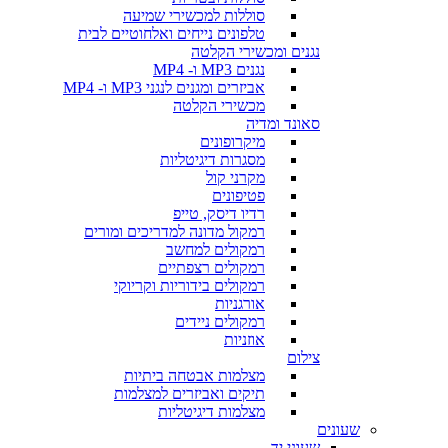
סוללות למכשירי שמיעה
טלפונים נייחים ואלחוטיים לבית
נגנים ומכשירי הקלטה
נגנים MP3 ו- MP4
אביזרים ומגנים לנגני MP3 ו- MP4
מכשירי הקלטה
סאונד ומדיה
מיקרופונים
מסגרות דיגיטליות
מקרני קול
פטיפונים
רדיו דיסק, טייפ
רמקול מדונה למדריכים ומורים
רמקולים למחשב
רמקולים רצפתיים
רמקולים בידוריות וקריוקי
אורגניות
רמקולים ניידים
אוזניות
צילום
מצלמות אבטחה ביתיות
תיקים ואביזרים למצלמות
מצלמות דיגיטליות
שעונים
שעוני יד