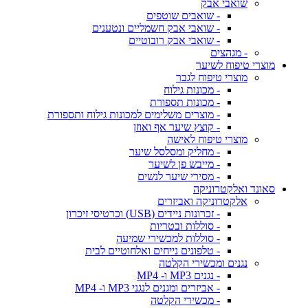
שואבי אבק
- שואבים שוטפים
- שואבי אבק חשמליים ונטענים
- שואבי אבק רובוטיים
- מגהצים
מוצרי טיפוח לשיער
מוצרי טיפוח לגבר
- מכונות גילוח
- מכונות תספורת
- מוצרים משלימים למכונות גילוח ותספורת
- קוצץ שיער אף ואוזן
מוצרי טיפוח לאישה
- מחליק ומסלסל שיער
- מייבש פן לשיער
- מסירי שיער לנשים
סאונד ואלקטרוניקה
אלקטרוניקה ואביזרים
- זכרונות ניידים (USB) וכרטיסי זיכרון
- סוללות ובטריות
- סוללות למכשירי שמיעה
- טלפונים נייחים ואלחוטיים לבית
נגנים ומכשירי הקלטה
- נגנים MP3 ו- MP4
- אביזרים ומגנים לנגני MP3 ו- MP4
- מכשירי הקלטה