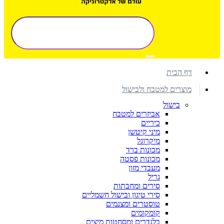
דף הבית
מוצרים למטבח ולבישול
בישול
אביזרים למטבח
כיריים
מיני קיטשן
מיקרוגל
מכונות ברד
מכונות פסטה
מעבדי מזון
גריל
סירים ומחבתות
סירי טיגון ובישול חשמליים
טוסטרים ומצנמים
קומקומים
בלנדרים ומסחטות מיצים