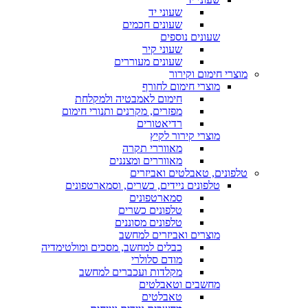
שעוני יד
שעונים חכמים
שעונים נוספים
שעוני קיר
שעונים מעוררים
מוצרי חימום וקירור
מוצרי חימום לחורף
חימום לאמבטיה ולמקלחת
מפזרים, מקרנים ותנורי חימום
רדיאטורים
מוצרי קירור לקיץ
מאווררי תקרה
מאווררים ומצננים
טלפונים, טאבלטים ואביזרים
טלפונים ניידים, כשרים, וסמארטפונים
סמארטפונים
טלפונים כשרים
טלפונים מסוננים
מוצרים ואביזרים למחשב
כבלים למחשב, מסכים ומולטימדיה
מודם סלולרי
מקלדות ועכברים למחשב
מחשבים וטאבלטים
טאבלטים