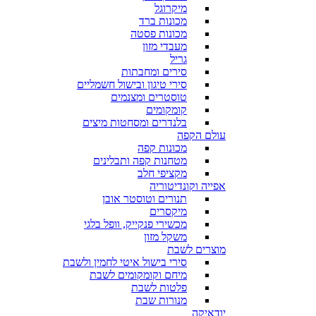
מיקרוגל
מכונות ברד
מכונות פסטה
מעבדי מזון
גריל
סירים ומחבתות
סירי טיגון ובישול חשמליים
טוסטרים ומצנמים
קומקומים
בלנדרים ומסחטות מיצים
עולם הקפה
מכונות קפה
מטחנות קפה ותבלינים
מקציפי חלב
אפייה וקונדיטוריה
תנורים וטוסטר אובן
מיקסרים
מכשירי פנקייק, וופל בלגי
משקל מזון
מוצרים לשבת
סירי בישול איטי לחמין ולשבת
מיחם וקומקומים לשבת
פלטות לשבת
מנורות שבת
יודאיקה