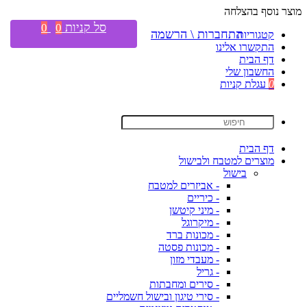
מוצר נוסף בהצלחה
סל קניות
0
0
התחברות \ הרשמה
קטגוריות
התקשרו אלינו
דף הבית
החשבון שלי
0
עגלת קניות
דף הבית
מוצרים למטבח ולבישול
בישול
- אביזרים למטבח
- כיריים
- מיני קיטשן
- מיקרוגל
- מכונות ברד
- מכונות פסטה
- מעבדי מזון
- גריל
- סירים ומחבתות
- סירי טיגון ובישול חשמליים