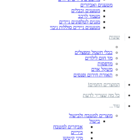
מטענים ואביזרים
מטענים וכבלים
מעמד לרכב
מגנים לטלפונים ניידים
מטענים ניידים סוללות גיבוי
שונות
כבלי חשמל ומפצלים
מד חום לילדים
מדפסות
משקל אדם
תאורת חירום ופנסים
המוצרים החמים!
כל מה שצריך לדעת
עוד...
מוצרים למטבח ולבישול
בישול
אביזרים למטבח
כיריים
מיני קיטשן