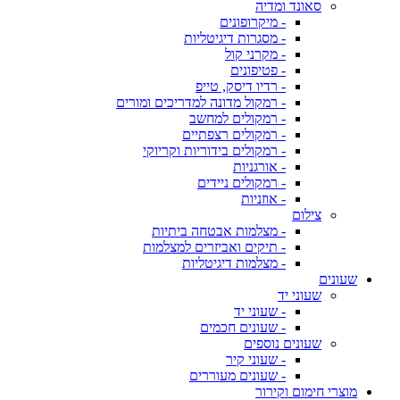
סאונד ומדיה
- מיקרופונים
- מסגרות דיגיטליות
- מקרני קול
- פטיפונים
- רדיו דיסק, טייפ
- רמקול מדונה למדריכים ומורים
- רמקולים למחשב
- רמקולים רצפתיים
- רמקולים בידוריות וקריוקי
- אורגניות
- רמקולים ניידים
- אוזניות
צילום
- מצלמות אבטחה ביתיות
- תיקים ואביזרים למצלמות
- מצלמות דיגיטליות
שעונים
שעוני יד
- שעוני יד
- שעונים חכמים
שעונים נוספים
- שעוני קיר
- שעונים מעוררים
מוצרי חימום וקירור