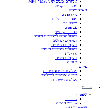
אביזרים ומגנים לנגני MP3 ו- MP4
מכשירי הקלטה
סאונד ומדיה
מיקרופונים
מסגרות דיגיטליות
מקרני קול
פטיפונים
רדיו דיסק, טייפ
רמקול מדונה למדריכים ומורים
רמקולים למחשב
רמקולים רצפתיים
רמקולים בידוריות וקריוקי
אורגניות
רמקולים ניידים
אוזניות
צילום
מצלמות אבטחה ביתיות
תיקים ואביזרים למצלמות
מצלמות דיגיטליות
שעונים
שעוני יד
שעוני יד
שעונים חכמים
שעונים נוספים