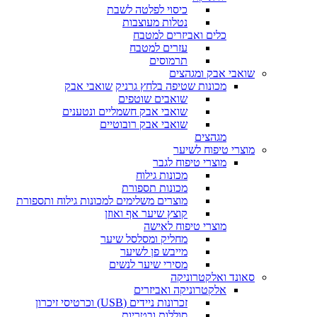
כיסוי לפלטה לשבת
נטלות מעוצבות
כלים ואביזרים למטבח
עזרים למטבח
תרמוסים
שואבי אבק ומגהצים
מכונות שטיפה בלחץ גרניק
שואבי אבק
שואבים שוטפים
שואבי אבק חשמליים ונטענים
שואבי אבק רובוטיים
מגהצים
מוצרי טיפוח לשיער
מוצרי טיפוח לגבר
מכונות גילוח
מכונות תספורת
מוצרים משלימים למכונות גילוח ותספורת
קוצץ שיער אף ואוזן
מוצרי טיפוח לאישה
מחליק ומסלסל שיער
מייבש פן לשיער
מסירי שיער לנשים
סאונד ואלקטרוניקה
אלקטרוניקה ואביזרים
זכרונות ניידים (USB) וכרטיסי זיכרון
סוללות ובטריות