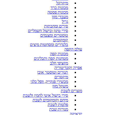
מיקרוגל
מכונות ברד
מכונות פסטה
מעבדי מזון
גריל
סירים ומחבתות
סירי טיגון ובישול חשמליים
טוסטרים ומצנמים
קומקומים
בלנדרים ומסחטות מיצים
עולם הקפה
מכונות קפה
מטחנות קפה ותבלינים
מקציפי חלב
אפייה וקונדיטוריה
תנורים וטוסטר אובן
מיקסרים
מכשירי פנקייק, וופל בלגי
משקל מזון
מוצרים לשבת
סירי בישול איטי לחמין ולשבת
מיחם וקומקומים לשבת
פלטות לשבת
מנורות שבת
יודאיקה