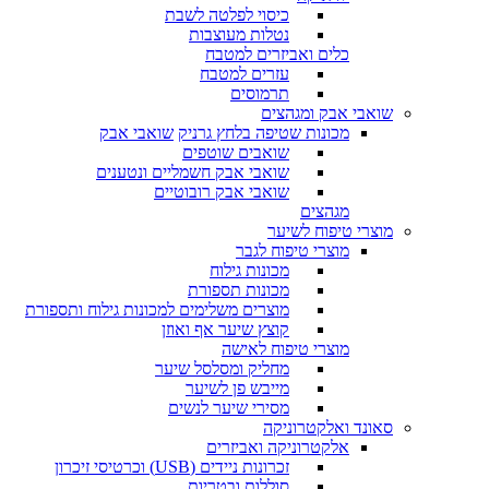
כיסוי לפלטה לשבת
נטלות מעוצבות
כלים ואביזרים למטבח
עזרים למטבח
תרמוסים
שואבי אבק ומגהצים
מכונות שטיפה בלחץ גרניק
שואבי אבק
שואבים שוטפים
שואבי אבק חשמליים ונטענים
שואבי אבק רובוטיים
מגהצים
מוצרי טיפוח לשיער
מוצרי טיפוח לגבר
מכונות גילוח
מכונות תספורת
מוצרים משלימים למכונות גילוח ותספורת
קוצץ שיער אף ואוזן
מוצרי טיפוח לאישה
מחליק ומסלסל שיער
מייבש פן לשיער
מסירי שיער לנשים
סאונד ואלקטרוניקה
אלקטרוניקה ואביזרים
זכרונות ניידים (USB) וכרטיסי זיכרון
סוללות ובטריות