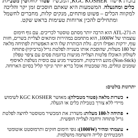
בזכות אישור KGC KOSHER, המכשיר
פטור לחלוטין מטבילת
כלים ומהגעלה
. המשמעות היא שאתם חוסכים זמן יקר והליכה
למקווה הכלים – פשוט פותחים, מנקים קלות, מחברים לחשמל
ומתחילים להכין ארוחות טעימות בראש שקט.
ה-ATL-271 הוא הרבה יותר מסתם טוסטר לכריכים. עם גוף חימום
עוצמתי של 1000W, הוא מתחמם במהירות ומתאים לצליית בשרים, חזות
עוף, ירקות ואפילו דגים. גולת הכותרת שלו היא האפשרות לפתיחה מלאה
של 180 מעלות, שהופכת אותו בשנייה לפלטת גריל (ברביקיו) פתוחה
לשולחן האוכל! פלטות הצלייה מגיעות בדוגמת פסים עם ציפוי טפלון
(Non-Stick) מונע הידבקות, והמכשיר מגיע עם כוסית נשלפת לאיסוף
שומנים ונוזלים, מה שמבטיח אוכל בריא יותר וניקוי קליל בסיום הארוחה.
יתרונות בולטים:
כשרות מלאה (פטור מטבילה):
מאושר KGC KOSHER לשימוש
מיידי ללא צורך בטבילת כלים או הגעלה.
פתיחה ל-180 מעלות:
משדרג את המכשיר מטוסטר לחיצה לפלטת
גריל פתוחה ורחבה לצלייה חופשית.
עוצמתי ומהיר (1000W):
גופי חימום חזקים ותרמוסטט אוטומטי
המבטיחים קלייה והשחמה מושלמות.