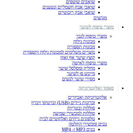
שואבים שוטפים
שואבי אבק חשמליים ונטענים
שואבי אבק רובוטיים
מגהצים
מוצרי טיפוח לשיער
מוצרי טיפוח לגבר
מכונות גילוח
מכונות תספורת
מוצרים משלימים למכונות גילוח ותספורת
קוצץ שיער אף ואוזן
מוצרי טיפוח לאישה
מחליק ומסלסל שיער
מייבש פן לשיער
מסירי שיער לנשים
סאונד ואלקטרוניקה
אלקטרוניקה ואביזרים
זכרונות ניידים (USB) וכרטיסי זיכרון
סוללות ובטריות
סוללות למכשירי שמיעה
טלפונים נייחים ואלחוטיים לבית
נגנים ומכשירי הקלטה
נגנים MP3 ו- MP4