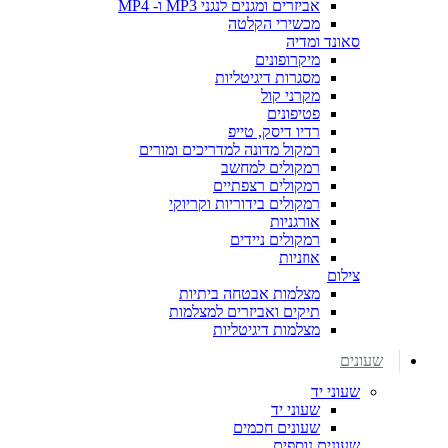
אביזרים ומגנים לנגני MP3 ו- MP4
מכשירי הקלטה
סאונד ומדיה
מיקרופונים
מסגרות דיגיטליות
מקרני קול
פטיפונים
רדיו דיסק, טייפ
רמקול מדונה למדריכים ומורים
רמקולים למחשב
רמקולים רצפתיים
רמקולים בידוריות וקריוקי
אורגניות
רמקולים ניידים
אוזניות
צילום
מצלמות אבטחה ביתיות
תיקים ואביזרים למצלמות
מצלמות דיגיטליות
שעונים
שעוני יד
שעוני יד
שעונים חכמים
שעונים נוספים