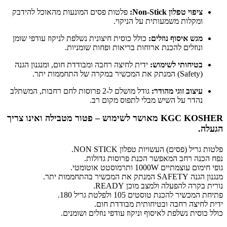
ציפוי טפלון Non-Stick:
פלטות פסים המונעות מהאוכל להידבק
ומקלות משמעותית על הניקוי.
מגש איסוף נוזלים:
כולל כוסית חיצונית נשלפת לניקוז עודפי שומן
ונוזלים להכנת ארוחות בריאות ופחות שומניות.
בטיחותי לשימוש:
ידית לחיצה רחבה ומבודדת חום, ומנגנון הגנה
(Safety) המנתק את המכשיר במקרה של התחממות יתר.
עיצוב זוגי מהודר:
גודל מושלם ל-2 פרוסות לחם רחבות, המשתלב
נהדר על השיש מבלי לתפוס מקום רב.
KGC KOSHER מאושר לשימוש – פטור מטבילה ואינו צריך
הגעלה.
פלטות גריל (פסים) העשויות טפלון NON STICK.
נפח הכנה רחב המאפשר הכנת פרוסות גדולות.
גופי חימום עוצמתיים 1000W ותרמוסטט אוטומטי.
מנגנון הגנה SAFETY המנתק את המכשיר בהתחממות יתר.
נורית בקרה להפעלה ולמצב מוכן READY.
פתיחת המכשיר להכנת טוסטים 105 ולפלטת גריל 180.
ידית לחיצה רחבה ובטיחותית מבודדת חום.
כולל כוסית נשלפת לאיסוף וניקוז עודפי נוזלים ושומנים.