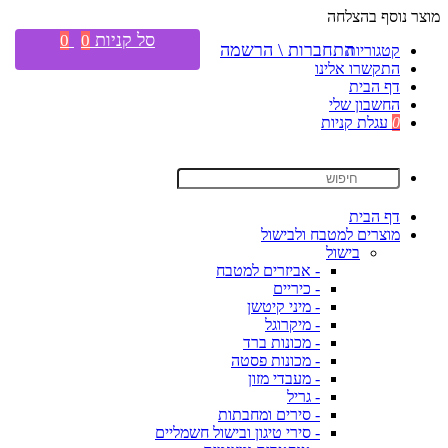
מוצר נוסף בהצלחה
סל קניות
0
0
התחברות \ הרשמה
קטגוריות
התקשרו אלינו
דף הבית
החשבון שלי
0
עגלת קניות
דף הבית
מוצרים למטבח ולבישול
בישול
- אביזרים למטבח
- כיריים
- מיני קיטשן
- מיקרוגל
- מכונות ברד
- מכונות פסטה
- מעבדי מזון
- גריל
- סירים ומחבתות
- סירי טיגון ובישול חשמליים