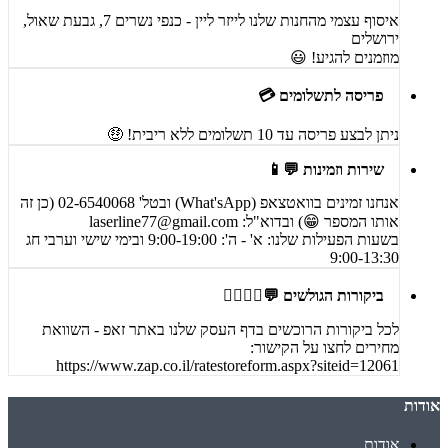
איסוף עצמי מהחנות שלנו לייזר ליין - כנפי נשרים 7, גבעת שאול,
ירושלים
מוזמנים להגיע! 😃
פריסה לתשלומים 💳
ניתן לבצע פריסה עד 10 תשלומים ללא ריבית! 🤑
שירות וזמינות 💬📱
אנחנו זמינים בוואטצאפ (What'sApp) ובטל' 02-6540068 (כן זה
אותו המספר 😁) ובדוא"ל:
laserline77@gmail.com
בשעות הפעילות שלנו: א' - ה': 9:00-19:00 ובימי שישי וערבי חג
9:00-13:30
ביקורות הגולשים 💬🙋‍♀️🙋‍♂️
לכל ביקורות הרוכשים בדף העסק שלנו באתר זאפ - השוואת
מחירים לחצו על הקישור:
https://www.zap.co.il/ratestoreform.aspx?siteid=12061
אודות
אודות