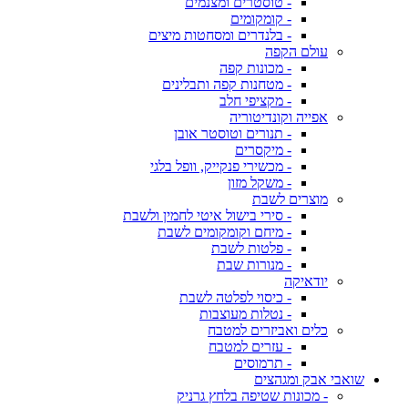
- טוסטרים ומצנמים
- קומקומים
- בלנדרים ומסחטות מיצים
עולם הקפה
- מכונות קפה
- מטחנות קפה ותבלינים
- מקציפי חלב
אפייה וקונדיטוריה
- תנורים וטוסטר אובן
- מיקסרים
- מכשירי פנקייק, וופל בלגי
- משקל מזון
מוצרים לשבת
- סירי בישול איטי לחמין ולשבת
- מיחם וקומקומים לשבת
- פלטות לשבת
- מנורות שבת
יודאיקה
- כיסוי לפלטה לשבת
- נטלות מעוצבות
כלים ואביזרים למטבח
- עזרים למטבח
- תרמוסים
שואבי אבק ומגהצים
- מכונות שטיפה בלחץ גרניק