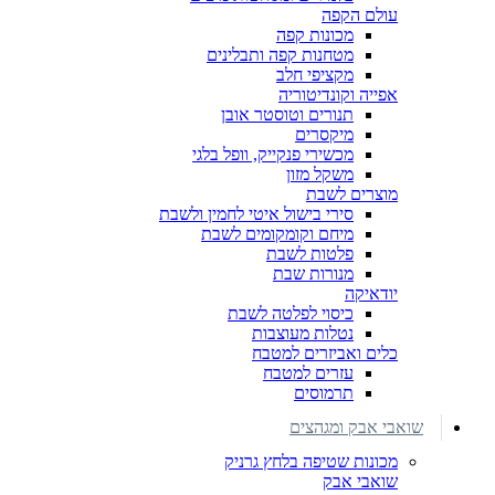
עולם הקפה
מכונות קפה
מטחנות קפה ותבלינים
מקציפי חלב
אפייה וקונדיטוריה
תנורים וטוסטר אובן
מיקסרים
מכשירי פנקייק, וופל בלגי
משקל מזון
מוצרים לשבת
סירי בישול איטי לחמין ולשבת
מיחם וקומקומים לשבת
פלטות לשבת
מנורות שבת
יודאיקה
כיסוי לפלטה לשבת
נטלות מעוצבות
כלים ואביזרים למטבח
עזרים למטבח
תרמוסים
שואבי אבק ומגהצים
מכונות שטיפה בלחץ גרניק
שואבי אבק