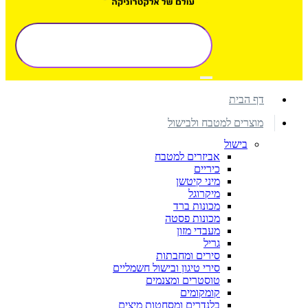
דף הבית
מוצרים למטבח ולבישול
בישול
אביזרים למטבח
כיריים
מיני קיטשן
מיקרוגל
מכונות ברד
מכונות פסטה
מעבדי מזון
גריל
סירים ומחבתות
סירי טיגון ובישול חשמליים
טוסטרים ומצנמים
קומקומים
בלנדרים ומסחטות מיצים