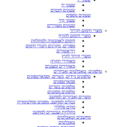
שעוני יד
שעונים חכמים
שעונים נוספים
שעוני קיר
שעונים מעוררים
מוצרי חימום וקירור
מוצרי חימום לחורף
חימום לאמבטיה ולמקלחת
מפזרים, מקרנים ותנורי חימום
רדיאטורים
מוצרי קירור לקיץ
מאווררי תקרה
מאווררים ומצננים
טלפונים, טאבלטים ואביזרים
טלפונים ניידים, כשרים, וסמארטפונים
סמארטפונים
טלפונים כשרים
טלפונים מסוננים
מוצרים ואביזרים למחשב
כבלים למחשב, מסכים ומולטימדיה
מודם סלולרי
מקלדות ועכברים למחשב
מחשבים וטאבלטים
טאבלטים