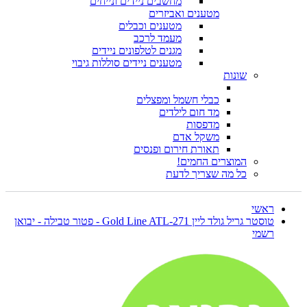
מחשבים ניידים ונייחים
מטענים ואביזרים
מטענים וכבלים
מעמד לרכב
מגנים לטלפונים ניידים
מטענים ניידים סוללות גיבוי
שונות
כבלי חשמל ומפצלים
מד חום לילדים
מדפסות
משקל אדם
תאורת חירום ופנסים
המוצרים החמים!
כל מה שצריך לדעת
ראשי
טוסטר גריל גולד ליין Gold Line ATL-271 - פטור טבילה - יבואן
רשמי