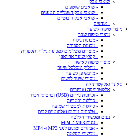
שואבי אבק
- שואבים שוטפים
- שואבי אבק חשמליים ונטענים
- שואבי אבק רובוטיים
- מגהצים
מוצרי טיפוח לשיער
מוצרי טיפוח לגבר
- מכונות גילוח
- מכונות תספורת
- מוצרים משלימים למכונות גילוח ותספורת
- קוצץ שיער אף ואוזן
מוצרי טיפוח לאישה
- מחליק ומסלסל שיער
- מייבש פן לשיער
- מסירי שיער לנשים
סאונד ואלקטרוניקה
אלקטרוניקה ואביזרים
- זכרונות ניידים (USB) וכרטיסי זיכרון
- סוללות ובטריות
- סוללות למכשירי שמיעה
- טלפונים נייחים ואלחוטיים לבית
נגנים ומכשירי הקלטה
- נגנים MP3 ו- MP4
- אביזרים ומגנים לנגני MP3 ו- MP4
- מכשירי הקלטה