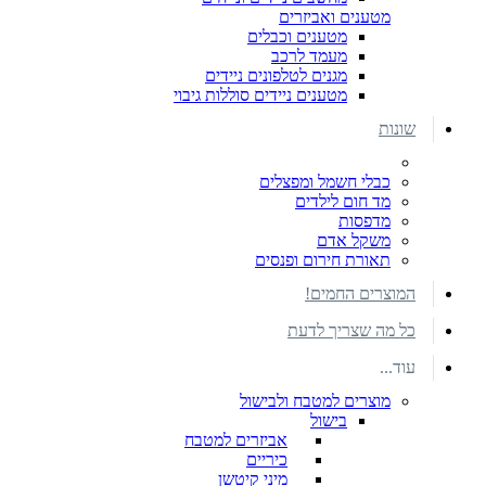
מטענים ואביזרים
מטענים וכבלים
מעמד לרכב
מגנים לטלפונים ניידים
מטענים ניידים סוללות גיבוי
שונות
כבלי חשמל ומפצלים
מד חום לילדים
מדפסות
משקל אדם
תאורת חירום ופנסים
המוצרים החמים!
כל מה שצריך לדעת
עוד...
מוצרים למטבח ולבישול
בישול
אביזרים למטבח
כיריים
מיני קיטשן