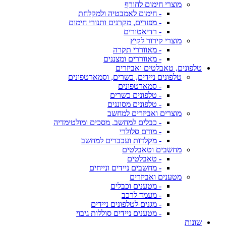
מוצרי חימום לחורף
- חימום לאמבטיה ולמקלחת
- מפזרים, מקרנים ותנורי חימום
- רדיאטורים
מוצרי קירור לקיץ
- מאווררי תקרה
- מאווררים ומצננים
טלפונים, טאבלטים ואביזרים
טלפונים ניידים, כשרים, וסמארטפונים
- סמארטפונים
- טלפונים כשרים
- טלפונים מסוננים
מוצרים ואביזרים למחשב
- כבלים למחשב, מסכים ומולטימדיה
- מודם סלולרי
- מקלדות ועכברים למחשב
מחשבים וטאבלטים
- טאבלטים
- מחשבים ניידים ונייחים
מטענים ואביזרים
- מטענים וכבלים
- מעמד לרכב
- מגנים לטלפונים ניידים
- מטענים ניידים סוללות גיבוי
שונות