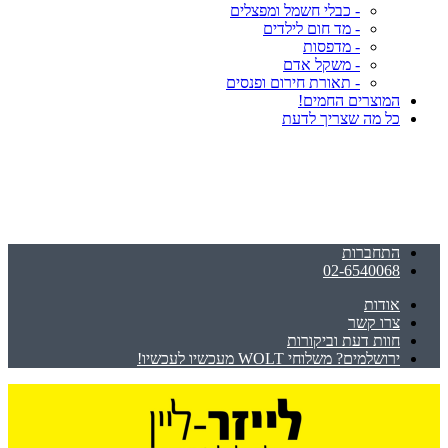
- כבלי חשמל ומפצלים
- מד חום לילדים
- מדפסות
- משקל אדם
- תאורת חירום ופנסים
המוצרים החמים!
כל מה שצריך לדעת
התחברות
02-6540068
אודות
צרו קשר
חוות דעת וביקורות
ירושלמים? משלוחי WOLT מעכשיו לעכשיו!