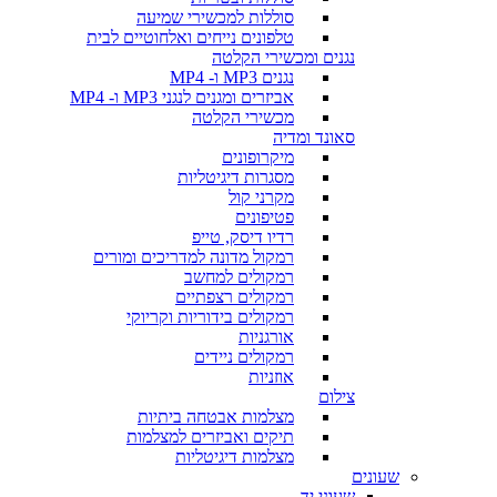
סוללות למכשירי שמיעה
טלפונים נייחים ואלחוטיים לבית
נגנים ומכשירי הקלטה
נגנים MP3 ו- MP4
אביזרים ומגנים לנגני MP3 ו- MP4
מכשירי הקלטה
סאונד ומדיה
מיקרופונים
מסגרות דיגיטליות
מקרני קול
פטיפונים
רדיו דיסק, טייפ
רמקול מדונה למדריכים ומורים
רמקולים למחשב
רמקולים רצפתיים
רמקולים בידוריות וקריוקי
אורגניות
רמקולים ניידים
אוזניות
צילום
מצלמות אבטחה ביתיות
תיקים ואביזרים למצלמות
מצלמות דיגיטליות
שעונים
שעוני יד