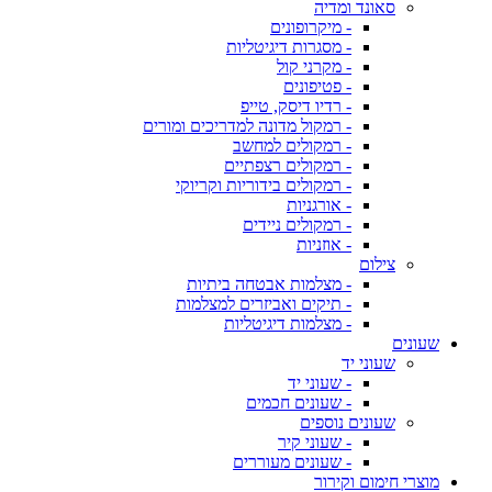
סאונד ומדיה
- מיקרופונים
- מסגרות דיגיטליות
- מקרני קול
- פטיפונים
- רדיו דיסק, טייפ
- רמקול מדונה למדריכים ומורים
- רמקולים למחשב
- רמקולים רצפתיים
- רמקולים בידוריות וקריוקי
- אורגניות
- רמקולים ניידים
- אוזניות
צילום
- מצלמות אבטחה ביתיות
- תיקים ואביזרים למצלמות
- מצלמות דיגיטליות
שעונים
שעוני יד
- שעוני יד
- שעונים חכמים
שעונים נוספים
- שעוני קיר
- שעונים מעוררים
מוצרי חימום וקירור