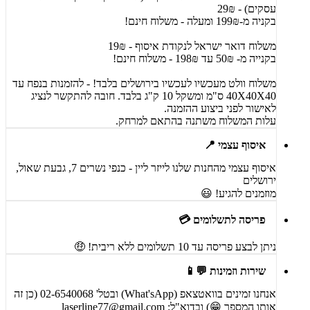
עסקים) - 29₪
בקניה מ-199₪ ומעלה - משלוח חינם!
משלוח דואר ישראל לנקודת איסוף - 19₪
בקנייה מ- 50₪ עד 198₪ - משלוח חינם!
משלוח וולט מעכשיו לעכשיו בירושלים בלבד! - להזמנות בנפח עד
40X40X40 ס"מ ומשקל 10 ק"ג בלבד. חובה להתקשר לנציג
לאישור לפני ביצוע ההזמנה.
עלות המשלוח משתנה בהתאם למרחק.
איסוף עצמי 📍
איסוף עצמי מהחנות שלנו לייזר ליין - כנפי נשרים 7, גבעת שאול,
ירושלים
מוזמנים להגיע! 😃
פריסה לתשלומים 💳
ניתן לבצע פריסה עד 10 תשלומים ללא ריבית! 🤑
שירות וזמינות 💬📱
אנחנו זמינים בוואטצאפ (What'sApp) ובטל' 02-6540068 (כן זה
אותו המספר 😁) ובדוא"ל:
laserline77@gmail.com