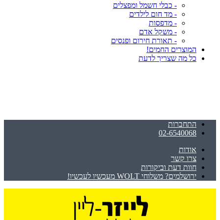
- כבלי חשמל ומפצלים
- מד חום לילדים
- מדפסות
- משקל אדם
- תאורת חירום ופנסים
המוצרים החמים!
כל מה שצריך לדעת
התחברות
02-6540068
אודות
צרו קשר
חוות דעת וביקורות
ירושלמים? משלוחי WOLT מעכשיו לעכשיו!