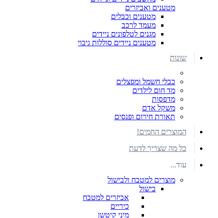
מטענים ואביזרים
מטענים וכבלים
מעמד לרכב
מגנים לטלפונים ניידים
מטענים ניידים סוללות גיבוי
שונות
כבלי חשמל ומפצלים
מד חום לילדים
מדפסות
משקל אדם
תאורת חירום ופנסים
המוצרים החמים!
כל מה שצריך לדעת
עוד...
מוצרים למטבח ולבישול
בישול
אביזרים למטבח
כיריים
מיני קיטשן