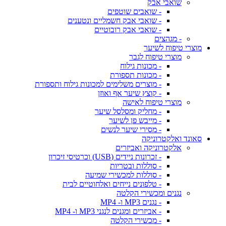
שואבי אבק
- שואבים שוטפים
- שואבי אבק חשמליים ונטענים
- שואבי אבק רובוטיים
- מגהצים
מוצרי טיפוח לשיער
מוצרי טיפוח לגבר
- מכונות גילוח
- מכונות תספורת
- מוצרים משלימים למכונות גילוח ותספורת
- קוצץ שיער אף ואוזן
מוצרי טיפוח לאישה
- מחליק ומסלסל שיער
- מייבש פן לשיער
- מסירי שיער לנשים
סאונד ואלקטרוניקה
אלקטרוניקה ואביזרים
- זכרונות ניידים (USB) וכרטיסי זיכרון
- סוללות ובטריות
- סוללות למכשירי שמיעה
- טלפונים נייחים ואלחוטיים לבית
נגנים ומכשירי הקלטה
- נגנים MP3 ו- MP4
- אביזרים ומגנים לנגני MP3 ו- MP4
- מכשירי הקלטה