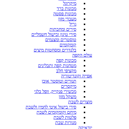
מיקרוגל
מכונות ברד
מכונות פסטה
מעבדי מזון
גריל
סירים ומחבתות
סירי טיגון ובישול חשמליים
טוסטרים ומצנמים
קומקומים
בלנדרים ומסחטות מיצים
עולם הקפה
מכונות קפה
מטחנות קפה ותבלינים
מקציפי חלב
אפייה וקונדיטוריה
תנורים וטוסטר אובן
מיקסרים
מכשירי פנקייק, וופל בלגי
משקל מזון
מוצרים לשבת
סירי בישול איטי לחמין ולשבת
מיחם וקומקומים לשבת
פלטות לשבת
מנורות שבת
יודאיקה