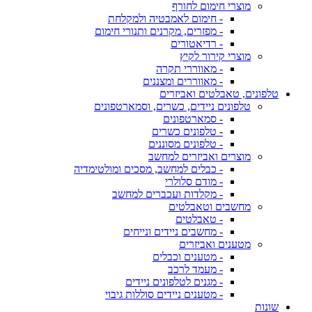
מוצרי חימום לחורף
- חימום לאמבטיה ולמקלחת
- מפזרים, מקרנים ותנורי חימום
- רדיאטורים
מוצרי קירור לקיץ
- מאווררי תקרה
- מאווררים ומצננים
טלפונים, טאבלטים ואביזרים
טלפונים ניידים, כשרים, וסמארטפונים
- סמארטפונים
- טלפונים כשרים
- טלפונים מסוננים
מוצרים ואביזרים למחשב
- כבלים למחשב, מסכים ומולטימדיה
- מודם סלולרי
- מקלדות ועכברים למחשב
מחשבים וטאבלטים
- טאבלטים
- מחשבים ניידים ונייחים
מטענים ואביזרים
- מטענים וכבלים
- מעמד לרכב
- מגנים לטלפונים ניידים
- מטענים ניידים סוללות גיבוי
שונות