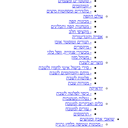
- טוסטרים ומצנמים
- קומקומים
- בלנדרים ומסחטות מיצים
עולם הקפה
- מכונות קפה
- מטחנות קפה ותבלינים
- מקציפי חלב
אפייה וקונדיטוריה
- תנורים וטוסטר אובן
- מיקסרים
- מכשירי פנקייק, וופל בלגי
- משקל מזון
מוצרים לשבת
- סירי בישול איטי לחמין ולשבת
- מיחם וקומקומים לשבת
- פלטות לשבת
- מנורות שבת
יודאיקה
- כיסוי לפלטה לשבת
- נטלות מעוצבות
כלים ואביזרים למטבח
- עזרים למטבח
- תרמוסים
שואבי אבק ומגהצים
- מכונות שטיפה בלחץ גרניק