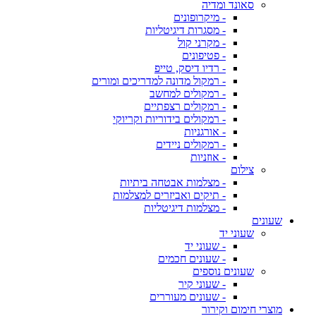
סאונד ומדיה
- מיקרופונים
- מסגרות דיגיטליות
- מקרני קול
- פטיפונים
- רדיו דיסק, טייפ
- רמקול מדונה למדריכים ומורים
- רמקולים למחשב
- רמקולים רצפתיים
- רמקולים בידוריות וקריוקי
- אורגניות
- רמקולים ניידים
- אוזניות
צילום
- מצלמות אבטחה ביתיות
- תיקים ואביזרים למצלמות
- מצלמות דיגיטליות
שעונים
שעוני יד
- שעוני יד
- שעונים חכמים
שעונים נוספים
- שעוני קיר
- שעונים מעוררים
מוצרי חימום וקירור