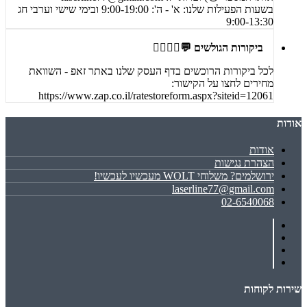
בשעות הפעילות שלנו: א' - ה': 9:00-19:00 ובימי שישי וערבי חג
9:00-13:30
ביקורות הגולשים 💬🙋‍♀️🙋‍♂️
לכל ביקורות הרוכשים בדף העסק שלנו באתר זאפ - השוואת
מחירים לחצו על הקישור:
https://www.zap.co.il/ratestoreform.aspx?siteid=12061
אודות
אודות
הצהרת נגישות
ירושלמים? משלוחי WOLT מעכשיו לעכשיו!
laserline77@gmail.com
02-6540068
שירות לקוחות