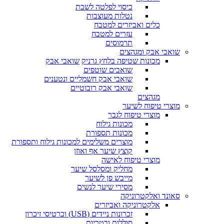
כיסוי לפלטה לשבת
נטלות מעוצבות
כלים ואביזרים למטבח
עזרים למטבח
תרמוסים
שואבי אבק ומגהצים
מכונות שטיפה בלחץ גרניק
שואבי אבק
שואבים שוטפים
שואבי אבק חשמליים ונטענים
שואבי אבק רובוטיים
מגהצים
מוצרי טיפוח לשיער
מוצרי טיפוח לגבר
מכונות גילוח
מכונות תספורת
מוצרים משלימים למכונות גילוח ותספורת
קוצץ שיער אף ואוזן
מוצרי טיפוח לאישה
מחליק ומסלסל שיער
מייבש פן לשיער
מסירי שיער לנשים
סאונד ואלקטרוניקה
אלקטרוניקה ואביזרים
זכרונות ניידים (USB) וכרטיסי זיכרון
סוללות ובטריות