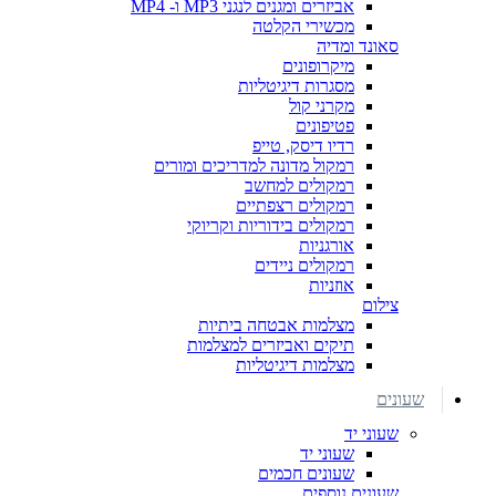
אביזרים ומגנים לנגני MP3 ו- MP4
מכשירי הקלטה
סאונד ומדיה
מיקרופונים
מסגרות דיגיטליות
מקרני קול
פטיפונים
רדיו דיסק, טייפ
רמקול מדונה למדריכים ומורים
רמקולים למחשב
רמקולים רצפתיים
רמקולים בידוריות וקריוקי
אורגניות
רמקולים ניידים
אוזניות
צילום
מצלמות אבטחה ביתיות
תיקים ואביזרים למצלמות
מצלמות דיגיטליות
שעונים
שעוני יד
שעוני יד
שעונים חכמים
שעונים נוספים