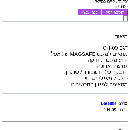
זמינות: קיים במלאי
₪70.00
הוספה לסל
קנה עכשיו
תיאור
דגם CH-09
מתאים למגנט MAGSAFE של אפל
זרוע מגנטית חזקה
גמישה וארוכה
הדבקה על הדשבורד / שולחן
כולל 2 מעגלי מגנטים
מתאימה למגוון המכשירים
מותג:
Baseline
דגם:
CH-09