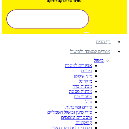
דף הבית
מוצרים למטבח ולבישול
בישול
אביזרים למטבח
כיריים
מיני קיטשן
מיקרוגל
מכונות ברד
מכונות פסטה
מעבדי מזון
גריל
סירים ומחבתות
סירי טיגון ובישול חשמליים
טוסטרים ומצנמים
קומקומים
בלנדרים ומסחטות מיצים