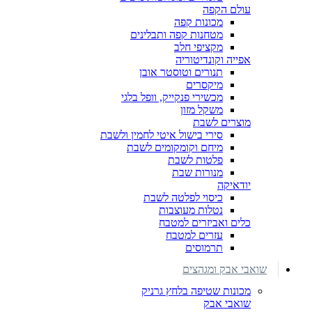
עולם הקפה
מכונות קפה
מטחנות קפה ותבלינים
מקציפי חלב
אפייה וקונדיטוריה
תנורים וטוסטר אובן
מיקסרים
מכשירי פנקייק, וופל בלגי
משקל מזון
מוצרים לשבת
סירי בישול איטי לחמין ולשבת
מיחם וקומקומים לשבת
פלטות לשבת
מנורות שבת
יודאיקה
כיסוי לפלטה לשבת
נטלות מעוצבות
כלים ואביזרים למטבח
עזרים למטבח
תרמוסים
שואבי אבק ומגהצים
מכונות שטיפה בלחץ גרניק
שואבי אבק