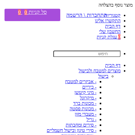
מוצר נוסף בהצלחה
סל קניות
0
0
התחברות \ הרשמה
קטגוריות
התקשרו אלינו
דף הבית
החשבון שלי
0
עגלת קניות
דף הבית
מוצרים למטבח ולבישול
בישול
- אביזרים למטבח
- כיריים
- מיני קיטשן
- מיקרוגל
- מכונות ברד
- מכונות פסטה
- מעבדי מזון
- גריל
- סירים ומחבתות
- סירי טיגון ובישול חשמליים