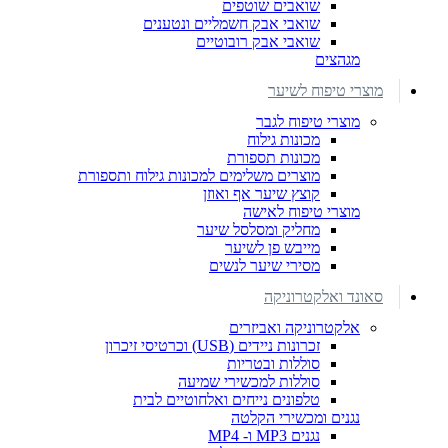
שואבים שוטפים
שואבי אבק חשמליים ונטענים
שואבי אבק רובוטיים
מגהצים
מוצרי טיפוח לשיער
מוצרי טיפוח לגבר
מכונות גילוח
מכונות תספורת
מוצרים משלימים למכונות גילוח ותספורת
קוצץ שיער אף ואוזן
מוצרי טיפוח לאישה
מחליק ומסלסל שיער
מייבש פן לשיער
מסירי שיער לנשים
סאונד ואלקטרוניקה
אלקטרוניקה ואביזרים
זכרונות ניידים (USB) וכרטיסי זיכרון
סוללות ובטריות
סוללות למכשירי שמיעה
טלפונים נייחים ואלחוטיים לבית
נגנים ומכשירי הקלטה
נגנים MP3 ו- MP4