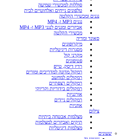
סוללות למכשירי שמיעה
טלפונים נייחים ואלחוטיים לבית
נגנים ומכשירי הקלטה
נגנים MP3 ו- MP4
אביזרים ומגנים לנגני MP3 ו- MP4
מכשירי הקלטה
סאונד ומדיה
מיקרופונים
מסגרות דיגיטליות
מקרני קול
פטיפונים
רדיו דיסק, טייפ
רמקול מדונה למדריכים ומורים
רמקולים למחשב
רמקולים רצפתיים
רמקולים בידוריות וקריוקי
אורגניות
רמקולים ניידים
אוזניות
צילום
מצלמות אבטחה ביתיות
תיקים ואביזרים למצלמות
מצלמות דיגיטליות
שעונים
שעוני יד