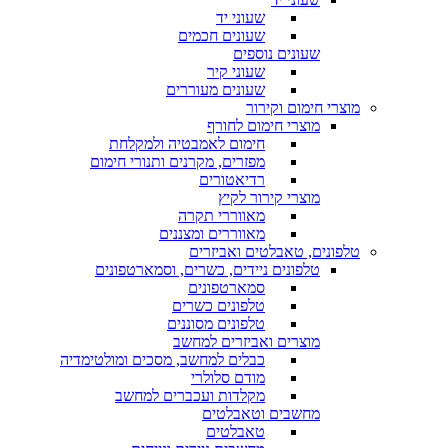
שעוני יד
שעונים חכמים
שעונים נוספים
שעוני קיר
שעונים מעוררים
מוצרי חימום וקירור
מוצרי חימום לחורף
חימום לאמבטיה ולמקלחת
מפזרים, מקרנים ותנורי חימום
רדיאטורים
מוצרי קירור לקיץ
מאווררי תקרה
מאווררים ומצננים
טלפונים, טאבלטים ואביזרים
טלפונים ניידים, כשרים, וסמארטפונים
סמארטפונים
טלפונים כשרים
טלפונים מסוננים
מוצרים ואביזרים למחשב
כבלים למחשב, מסכים ומולטימדיה
מודם סלולרי
מקלדות ועכברים למחשב
מחשבים וטאבלטים
טאבלטים