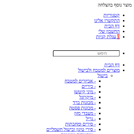
מוצר נוסף בהצלחה
קטגוריות
התקשרו אלינו
דף הבית
החשבון שלי
0
עגלת קניות
דף הבית
מוצרים למטבח ולבישול
בישול
- אביזרים למטבח
- כיריים
- מיני קיטשן
- מיקרוגל
- מכונות ברד
- מכונות פסטה
- מעבדי מזון
- גריל
- סירים ומחבתות
- סירי טיגון ובישול חשמליים