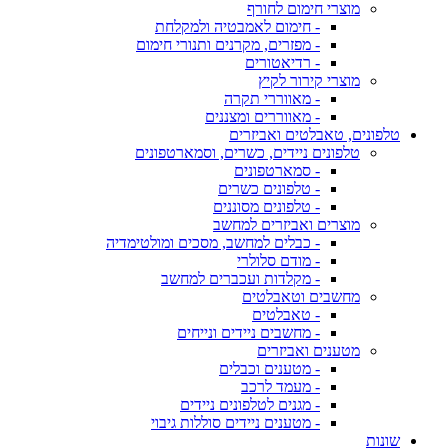
מוצרי חימום לחורף
- חימום לאמבטיה ולמקלחת
- מפזרים, מקרנים ותנורי חימום
- רדיאטורים
מוצרי קירור לקיץ
- מאווררי תקרה
- מאווררים ומצננים
טלפונים, טאבלטים ואביזרים
טלפונים ניידים, כשרים, וסמארטפונים
- סמארטפונים
- טלפונים כשרים
- טלפונים מסוננים
מוצרים ואביזרים למחשב
- כבלים למחשב, מסכים ומולטימדיה
- מודם סלולרי
- מקלדות ועכברים למחשב
מחשבים וטאבלטים
- טאבלטים
- מחשבים ניידים ונייחים
מטענים ואביזרים
- מטענים וכבלים
- מעמד לרכב
- מגנים לטלפונים ניידים
- מטענים ניידים סוללות גיבוי
שונות