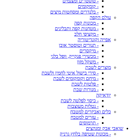
- טוסטרים ומצנמים
- קומקומים
- בלנדרים ומסחטות מיצים
עולם הקפה
- מכונות קפה
- מטחנות קפה ותבלינים
- מקציפי חלב
אפייה וקונדיטוריה
- תנורים וטוסטר אובן
- מיקסרים
- מכשירי פנקייק, וופל בלגי
- משקל מזון
מוצרים לשבת
- סירי בישול איטי לחמין ולשבת
- מיחם וקומקומים לשבת
- פלטות לשבת
- מנורות שבת
יודאיקה
- כיסוי לפלטה לשבת
- נטלות מעוצבות
כלים ואביזרים למטבח
- עזרים למטבח
- תרמוסים
שואבי אבק ומגהצים
- מכונות שטיפה בלחץ גרניק