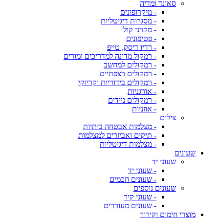
סאונד ומדיה
- מיקרופונים
- מסגרות דיגיטליות
- מקרני קול
- פטיפונים
- רדיו דיסק, טייפ
- רמקול מדונה למדריכים ומורים
- רמקולים למחשב
- רמקולים רצפתיים
- רמקולים בידוריות וקריוקי
- אורגניות
- רמקולים ניידים
- אוזניות
צילום
- מצלמות אבטחה ביתיות
- תיקים ואביזרים למצלמות
- מצלמות דיגיטליות
שעונים
שעוני יד
- שעוני יד
- שעונים חכמים
שעונים נוספים
- שעוני קיר
- שעונים מעוררים
מוצרי חימום וקירור