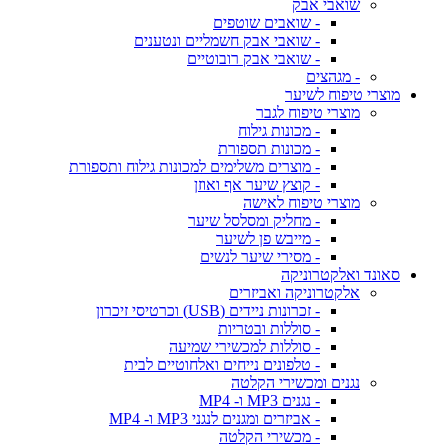
שואבי אבק
- שואבים שוטפים
- שואבי אבק חשמליים ונטענים
- שואבי אבק רובוטיים
- מגהצים
מוצרי טיפוח לשיער
מוצרי טיפוח לגבר
- מכונות גילוח
- מכונות תספורת
- מוצרים משלימים למכונות גילוח ותספורת
- קוצץ שיער אף ואוזן
מוצרי טיפוח לאישה
- מחליק ומסלסל שיער
- מייבש פן לשיער
- מסירי שיער לנשים
סאונד ואלקטרוניקה
אלקטרוניקה ואביזרים
- זכרונות ניידים (USB) וכרטיסי זיכרון
- סוללות ובטריות
- סוללות למכשירי שמיעה
- טלפונים נייחים ואלחוטיים לבית
נגנים ומכשירי הקלטה
- נגנים MP3 ו- MP4
- אביזרים ומגנים לנגני MP3 ו- MP4
- מכשירי הקלטה