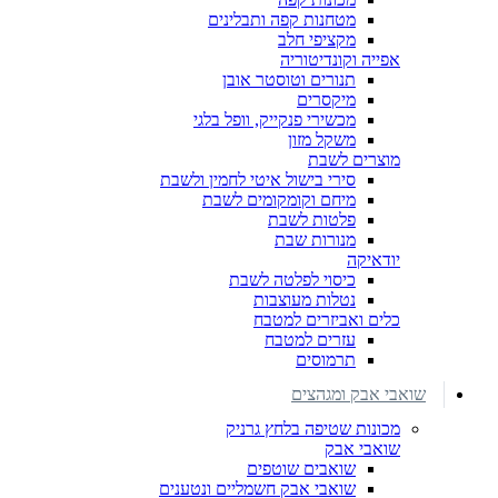
מטחנות קפה ותבלינים
מקציפי חלב
אפייה וקונדיטוריה
תנורים וטוסטר אובן
מיקסרים
מכשירי פנקייק, וופל בלגי
משקל מזון
מוצרים לשבת
סירי בישול איטי לחמין ולשבת
מיחם וקומקומים לשבת
פלטות לשבת
מנורות שבת
יודאיקה
כיסוי לפלטה לשבת
נטלות מעוצבות
כלים ואביזרים למטבח
עזרים למטבח
תרמוסים
שואבי אבק ומגהצים
מכונות שטיפה בלחץ גרניק
שואבי אבק
שואבים שוטפים
שואבי אבק חשמליים ונטענים