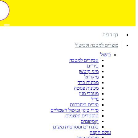
דף הבית
מוצרים למטבח ולבישול
בישול
אביזרים למטבח
כיריים
מיני קיטשן
מיקרוגל
מכונות ברד
מכונות פסטה
מעבדי מזון
גריל
סירים ומחבתות
סירי טיגון ובישול חשמליים
טוסטרים ומצנמים
קומקומים
בלנדרים ומסחטות מיצים
עולם הקפה
מכונות קפה