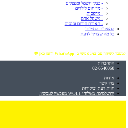
- כבלי חשמל ומפצלים
- מד חום לילדים
- מדפסות
- משקל אדם
- תאורת חירום ופנסים
המוצרים החמים!
כל מה שצריך לדעת
מזמינים באתר מ- ₪199 ומעלה - ומקבלים משלוח עד הבית חינם!
למעבר לשיחה עם נציג אנושי ב- What'sApp לחצו כאן 💬
התחברות
02-6540068
אודות
צרו קשר
חוות דעת וביקורות
ירושלמים? משלוחי WOLT מעכשיו לעכשיו!