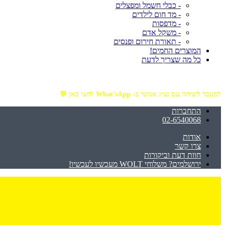
- כבלי חשמל ומפצלים
- מד חום לילדים
- מדפסות
- משקל אדם
- תאורת חירום ופנסים
המוצרים החמים!
כל מה שצריך לדעת
מזמינים באתר מ- ₪199 ומעלה - ומקבלים משלוח עד הבית חינם!
למעבר לשיחה עם נציג אנושי ב- What'sApp לחצו כאן 💬
התחברות
02-6540068
אודות
צרו קשר
חוות דעת וביקורות
ירושלמים? משלוחי WOLT מעכשיו לעכשיו!