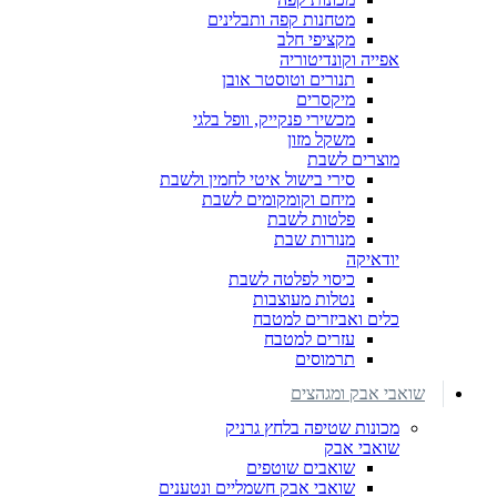
מטחנות קפה ותבלינים
מקציפי חלב
אפייה וקונדיטוריה
תנורים וטוסטר אובן
מיקסרים
מכשירי פנקייק, וופל בלגי
משקל מזון
מוצרים לשבת
סירי בישול איטי לחמין ולשבת
מיחם וקומקומים לשבת
פלטות לשבת
מנורות שבת
יודאיקה
כיסוי לפלטה לשבת
נטלות מעוצבות
כלים ואביזרים למטבח
עזרים למטבח
תרמוסים
שואבי אבק ומגהצים
מכונות שטיפה בלחץ גרניק
שואבי אבק
שואבים שוטפים
שואבי אבק חשמליים ונטענים