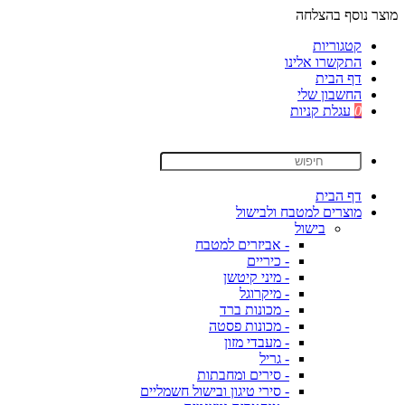
מוצר נוסף בהצלחה
קטגוריות
התקשרו אלינו
דף הבית
החשבון שלי
0
עגלת קניות
דף הבית
מוצרים למטבח ולבישול
בישול
- אביזרים למטבח
- כיריים
- מיני קיטשן
- מיקרוגל
- מכונות ברד
- מכונות פסטה
- מעבדי מזון
- גריל
- סירים ומחבתות
- סירי טיגון ובישול חשמליים