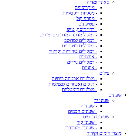
סאונד ומדיה
- מיקרופונים
- מסגרות דיגיטליות
- מקרני קול
- פטיפונים
- רדיו דיסק, טייפ
- רמקול מדונה למדריכים ומורים
- רמקולים למחשב
- רמקולים רצפתיים
- רמקולים בידוריות וקריוקי
- אורגניות
- רמקולים ניידים
- אוזניות
צילום
- מצלמות אבטחה ביתיות
- תיקים ואביזרים למצלמות
- מצלמות דיגיטליות
שעונים
שעוני יד
- שעוני יד
- שעונים חכמים
שעונים נוספים
- שעוני קיר
- שעונים מעוררים
מוצרי חימום וקירור