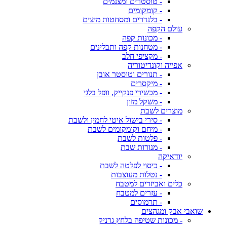
- טוסטרים ומצנמים
- קומקומים
- בלנדרים ומסחטות מיצים
עולם הקפה
- מכונות קפה
- מטחנות קפה ותבלינים
- מקציפי חלב
אפייה וקונדיטוריה
- תנורים וטוסטר אובן
- מיקסרים
- מכשירי פנקייק, וופל בלגי
- משקל מזון
מוצרים לשבת
- סירי בישול איטי לחמין ולשבת
- מיחם וקומקומים לשבת
- פלטות לשבת
- מנורות שבת
יודאיקה
- כיסוי לפלטה לשבת
- נטלות מעוצבות
כלים ואביזרים למטבח
- עזרים למטבח
- תרמוסים
שואבי אבק ומגהצים
- מכונות שטיפה בלחץ גרניק