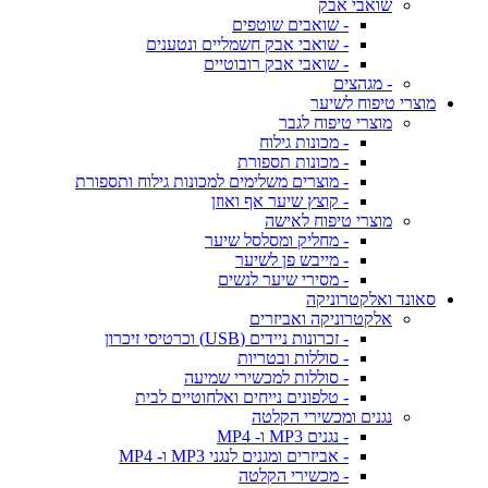
שואבי אבק
- שואבים שוטפים
- שואבי אבק חשמליים ונטענים
- שואבי אבק רובוטיים
- מגהצים
מוצרי טיפוח לשיער
מוצרי טיפוח לגבר
- מכונות גילוח
- מכונות תספורת
- מוצרים משלימים למכונות גילוח ותספורת
- קוצץ שיער אף ואוזן
מוצרי טיפוח לאישה
- מחליק ומסלסל שיער
- מייבש פן לשיער
- מסירי שיער לנשים
סאונד ואלקטרוניקה
אלקטרוניקה ואביזרים
- זכרונות ניידים (USB) וכרטיסי זיכרון
- סוללות ובטריות
- סוללות למכשירי שמיעה
- טלפונים נייחים ואלחוטיים לבית
נגנים ומכשירי הקלטה
- נגנים MP3 ו- MP4
- אביזרים ומגנים לנגני MP3 ו- MP4
- מכשירי הקלטה