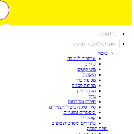
דף הבית
מוצרים למטבח ולבישול
בישול
אביזרים למטבח
כיריים
מיני קיטשן
מיקרוגל
מכונות ברד
מכונות פסטה
מעבדי מזון
גריל
סירים ומחבתות
סירי טיגון ובישול חשמליים
טוסטרים ומצנמים
קומקומים
בלנדרים ומסחטות מיצים
עולם הקפה
מכונות קפה