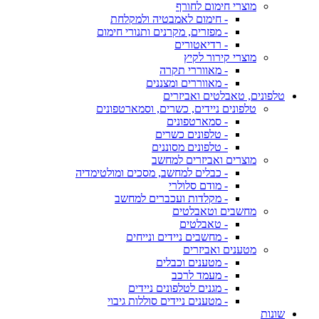
מוצרי חימום לחורף
- חימום לאמבטיה ולמקלחת
- מפזרים, מקרנים ותנורי חימום
- רדיאטורים
מוצרי קירור לקיץ
- מאווררי תקרה
- מאווררים ומצננים
טלפונים, טאבלטים ואביזרים
טלפונים ניידים, כשרים, וסמארטפונים
- סמארטפונים
- טלפונים כשרים
- טלפונים מסוננים
מוצרים ואביזרים למחשב
- כבלים למחשב, מסכים ומולטימדיה
- מודם סלולרי
- מקלדות ועכברים למחשב
מחשבים וטאבלטים
- טאבלטים
- מחשבים ניידים ונייחים
מטענים ואביזרים
- מטענים וכבלים
- מעמד לרכב
- מגנים לטלפונים ניידים
- מטענים ניידים סוללות גיבוי
שונות