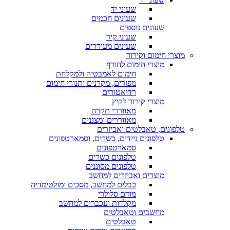
שעוני יד
שעונים חכמים
שעונים נוספים
שעוני קיר
שעונים מעוררים
מוצרי חימום וקירור
מוצרי חימום לחורף
חימום לאמבטיה ולמקלחת
מפזרים, מקרנים ותנורי חימום
רדיאטורים
מוצרי קירור לקיץ
מאווררי תקרה
מאווררים ומצננים
טלפונים, טאבלטים ואביזרים
טלפונים ניידים, כשרים, וסמארטפונים
סמארטפונים
טלפונים כשרים
טלפונים מסוננים
מוצרים ואביזרים למחשב
כבלים למחשב, מסכים ומולטימדיה
מודם סלולרי
מקלדות ועכברים למחשב
מחשבים וטאבלטים
טאבלטים