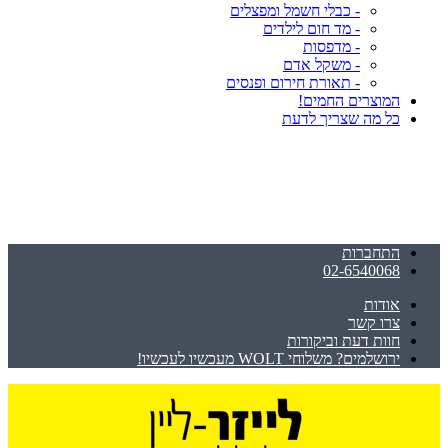
- כבלי חשמל ומפצלים
- מד חום לילדים
- מדפסות
- משקל אדם
- תאורת חירום ופנסים
המוצרים החמים!
כל מה שצריך לדעת
התחברות
02-6540068
אודות
צרו קשר
חוות דעת וביקורות
ירושלמים? משלוחי WOLT מעכשיו לעכשיו!