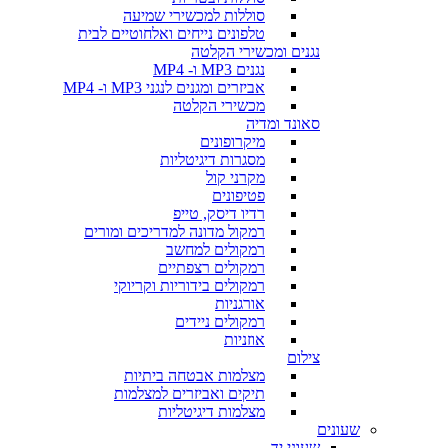
סוללות למכשירי שמיעה
טלפונים נייחים ואלחוטיים לבית
נגנים ומכשירי הקלטה
נגנים MP3 ו- MP4
אביזרים ומגנים לנגני MP3 ו- MP4
מכשירי הקלטה
סאונד ומדיה
מיקרופונים
מסגרות דיגיטליות
מקרני קול
פטיפונים
רדיו דיסק, טייפ
רמקול מדונה למדריכים ומורים
רמקולים למחשב
רמקולים רצפתיים
רמקולים בידוריות וקריוקי
אורגניות
רמקולים ניידים
אוזניות
צילום
מצלמות אבטחה ביתיות
תיקים ואביזרים למצלמות
מצלמות דיגיטליות
שעונים
שעוני יד