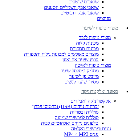
שואבים שוטפים
שואבי אבק חשמליים ונטענים
שואבי אבק רובוטיים
מגהצים
מוצרי טיפוח לשיער
מוצרי טיפוח לגבר
מכונות גילוח
מכונות תספורת
מוצרים משלימים למכונות גילוח ותספורת
קוצץ שיער אף ואוזן
מוצרי טיפוח לאישה
מחליק ומסלסל שיער
מייבש פן לשיער
מסירי שיער לנשים
סאונד ואלקטרוניקה
אלקטרוניקה ואביזרים
זכרונות ניידים (USB) וכרטיסי זיכרון
סוללות ובטריות
סוללות למכשירי שמיעה
טלפונים נייחים ואלחוטיים לבית
נגנים ומכשירי הקלטה
נגנים MP3 ו- MP4