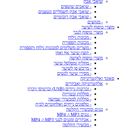
שואבי אבק
- שואבים שוטפים
- שואבי אבק חשמליים ונטענים
- שואבי אבק רובוטיים
- מגהצים
מוצרי טיפוח לשיער
מוצרי טיפוח לגבר
- מכונות גילוח
- מכונות תספורת
- מוצרים משלימים למכונות גילוח ותספורת
- קוצץ שיער אף ואוזן
מוצרי טיפוח לאישה
- מחליק ומסלסל שיער
- מייבש פן לשיער
- מסירי שיער לנשים
סאונד ואלקטרוניקה
אלקטרוניקה ואביזרים
- זכרונות ניידים (USB) וכרטיסי זיכרון
- סוללות ובטריות
- סוללות למכשירי שמיעה
- טלפונים נייחים ואלחוטיים לבית
נגנים ומכשירי הקלטה
- נגנים MP3 ו- MP4
- אביזרים ומגנים לנגני MP3 ו- MP4
- מכשירי הקלטה