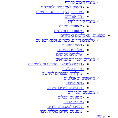
מוצרי חימום לחורף
- חימום לאמבטיה ולמקלחת
- מפזרים, מקרנים ותנורי חימום
- רדיאטורים
מוצרי קירור לקיץ
- מאווררי תקרה
- מאווררים ומצננים
טלפונים, טאבלטים ואביזרים
טלפונים ניידים, כשרים, וסמארטפונים
- סמארטפונים
- טלפונים כשרים
- טלפונים מסוננים
מוצרים ואביזרים למחשב
- כבלים למחשב, מסכים ומולטימדיה
- מודם סלולרי
- מקלדות ועכברים למחשב
מחשבים וטאבלטים
- טאבלטים
- מחשבים ניידים ונייחים
מטענים ואביזרים
- מטענים וכבלים
- מעמד לרכב
- מגנים לטלפונים ניידים
- מטענים ניידים סוללות גיבוי
שונות