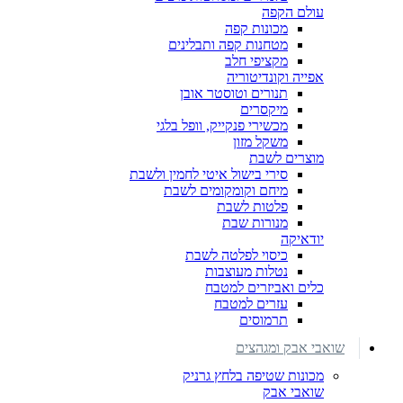
עולם הקפה
מכונות קפה
מטחנות קפה ותבלינים
מקציפי חלב
אפייה וקונדיטוריה
תנורים וטוסטר אובן
מיקסרים
מכשירי פנקייק, וופל בלגי
משקל מזון
מוצרים לשבת
סירי בישול איטי לחמין ולשבת
מיחם וקומקומים לשבת
פלטות לשבת
מנורות שבת
יודאיקה
כיסוי לפלטה לשבת
נטלות מעוצבות
כלים ואביזרים למטבח
עזרים למטבח
תרמוסים
שואבי אבק ומגהצים
מכונות שטיפה בלחץ גרניק
שואבי אבק