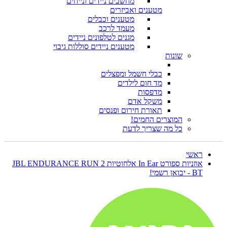
מחשבים ניידים ונייחים
מטענים ואביזרים
מטענים וכבלים
מעמד לרכב
מגנים לטלפונים ניידים
מטענים ניידים סוללות גיבוי
שונות
כבלי חשמל ומפצלים
מד חום לילדים
מדפסות
משקל אדם
תאורת חירום ופנסים
המוצרים החמים!
כל מה שצריך לדעת
ראשי
אוזניות ספורט In Ear אלחוטיות JBL ENDURANCE RUN 2
BT - יבואן רשמי!