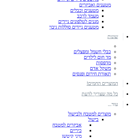
מטענים ואביזרים
מטענים וכבלים
מעמד לרכב
מגנים לטלפונים ניידים
מטענים ניידים סוללות גיבוי
שונות
כבלי חשמל ומפצלים
מד חום לילדים
מדפסות
משקל אדם
תאורת חירום ופנסים
המוצרים החמים!
כל מה שצריך לדעת
עוד...
מוצרים למטבח ולבישול
בישול
אביזרים למטבח
כיריים
מיני קיטשן