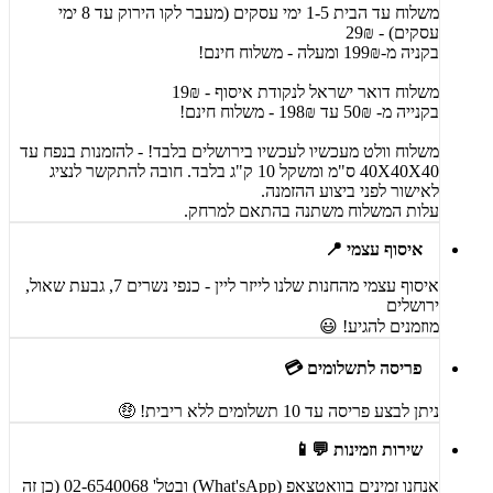
משלוח עד הבית 1-5 ימי עסקים (מעבר לקו הירוק עד 8 ימי
עסקים) - 29₪
בקניה מ-199₪ ומעלה - משלוח חינם!
משלוח דואר ישראל לנקודת איסוף - 19₪
בקנייה מ- 50₪ עד 198₪ - משלוח חינם!
משלוח וולט מעכשיו לעכשיו בירושלים בלבד! - להזמנות בנפח עד
40X40X40 ס"מ ומשקל 10 ק"ג בלבד. חובה להתקשר לנציג
לאישור לפני ביצוע ההזמנה.
עלות המשלוח משתנה בהתאם למרחק.
איסוף עצמי 📍
איסוף עצמי מהחנות שלנו לייזר ליין - כנפי נשרים 7, גבעת שאול,
ירושלים
מוזמנים להגיע! 😃
פריסה לתשלומים 💳
ניתן לבצע פריסה עד 10 תשלומים ללא ריבית! 🤑
שירות וזמינות 💬📱
אנחנו זמינים בוואטצאפ (What'sApp) ובטל' 02-6540068 (כן זה