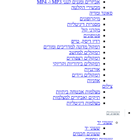
אביזרים ומגנים לנגני MP3 ו- MP4
מכשירי הקלטה
סאונד ומדיה
מיקרופונים
מסגרות דיגיטליות
מקרני קול
פטיפונים
רדיו דיסק, טייפ
רמקול מדונה למדריכים ומורים
רמקולים למחשב
רמקולים רצפתיים
רמקולים בידוריות וקריוקי
אורגניות
רמקולים ניידים
אוזניות
צילום
מצלמות אבטחה ביתיות
תיקים ואביזרים למצלמות
מצלמות דיגיטליות
שעונים
שעוני יד
שעוני יד
שעונים חכמים
שעונים נוספים