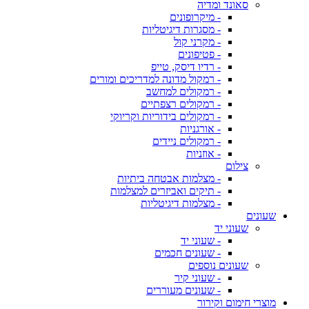
סאונד ומדיה
- מיקרופונים
- מסגרות דיגיטליות
- מקרני קול
- פטיפונים
- רדיו דיסק, טייפ
- רמקול מדונה למדריכים ומורים
- רמקולים למחשב
- רמקולים רצפתיים
- רמקולים בידוריות וקריוקי
- אורגניות
- רמקולים ניידים
- אוזניות
צילום
- מצלמות אבטחה ביתיות
- תיקים ואביזרים למצלמות
- מצלמות דיגיטליות
שעונים
שעוני יד
- שעוני יד
- שעונים חכמים
שעונים נוספים
- שעוני קיר
- שעונים מעוררים
מוצרי חימום וקירור