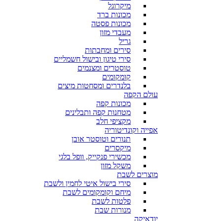
מיקרוגל
מכונות ברד
מכונות פסטה
מעבדי מזון
גריל
סירים ומחבתות
סירי טיגון ובישול חשמליים
טוסטרים ומצנמים
קומקומים
בלנדרים ומסחטות מיצים
עולם הקפה
מכונות קפה
מטחנות קפה ותבלינים
מקציפי חלב
אפייה וקונדיטוריה
תנורים וטוסטר אובן
מיקסרים
מכשירי פנקייק, וופל בלגי
משקל מזון
מוצרים לשבת
סירי בישול איטי לחמין ולשבת
מיחם וקומקומים לשבת
פלטות לשבת
מנורות שבת
יודאיקה