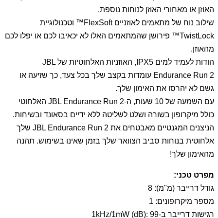
האוזן או מאחורי האוזן לנוחות נוספת.
שילוב נוח של מתאמים לאוזניים FlexSoft™ וטכנולוגיית
TwistLock™ פירושן שהמתאמים האלו לא יכאיבו לכם או יפלו לכם
מהאוזן.
הודות לעמיד למים IPX5, האוזניות האלחוטיות של JBL
Endurance Run 2 עומדות בקצב שלך בכל צעד, כך שזיעה או
גשם לא יהרסו את האימון שלך.
עם השמעה של 10 שעות, ה-JBL Endurance Run 2 האלחוטי
כולל מיקרופון בשורה ושלט לשליטה ללא ידיים בסאונד ובשיחות.
הניצנים המגנטיים מאבטחים את JBL Endurance Run 2 שלך
אלחוטית בנוחות סביב הצוואר שלך בזמן שאינו בשימוש. תהנה
מהאימון שלך!
מפרט טכני:
גודל דרייבר (מ"מ): 8
מספר מיקרופונים: 1
רגישות דרייבר ב-1kHz/1mW (dB): 99