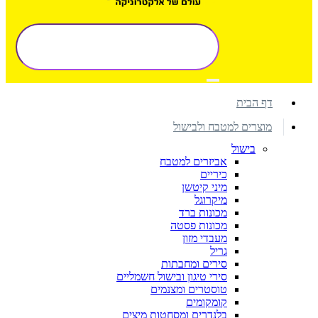
דף הבית
מוצרים למטבח ולבישול
בישול
אביזרים למטבח
כיריים
מיני קיטשן
מיקרוגל
מכונות ברד
מכונות פסטה
מעבדי מזון
גריל
סירים ומחבתות
סירי טיגון ובישול חשמליים
טוסטרים ומצנמים
קומקומים
בלנדרים ומסחטות מיצים