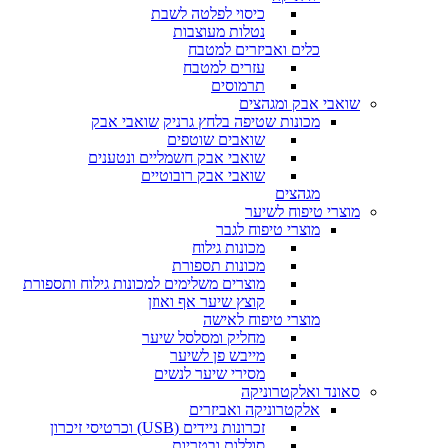
כיסוי לפלטה לשבת
נטלות מעוצבות
כלים ואביזרים למטבח
עזרים למטבח
תרמוסים
שואבי אבק ומגהצים
מכונות שטיפה בלחץ גרניק
שואבי אבק
שואבים שוטפים
שואבי אבק חשמליים ונטענים
שואבי אבק רובוטיים
מגהצים
מוצרי טיפוח לשיער
מוצרי טיפוח לגבר
מכונות גילוח
מכונות תספורת
מוצרים משלימים למכונות גילוח ותספורת
קוצץ שיער אף ואוזן
מוצרי טיפוח לאישה
מחליק ומסלסל שיער
מייבש פן לשיער
מסירי שיער לנשים
סאונד ואלקטרוניקה
אלקטרוניקה ואביזרים
זכרונות ניידים (USB) וכרטיסי זיכרון
סוללות ובטריות