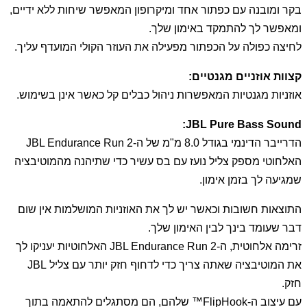
בקר ומובנה עם כפתור אחד ומיקרופון המאפשר שיחות ללא ידיים,
ומאפשר לך להתמקד באימון שלך.
לחיצה כפולה על הכפתור מפעילה את העוזר הקולי המועדף עליך.
קצוות אוזניים מגנטיים:
אוזניות מגנטיות המאפשרות ניהול כבלים קל כאשר אינן בשימוש.
JBL Pure Bass Sound:
הדרייבר הדינמי בגודל 8.0 מ"מ של ה-JBL Endurance Run 2
האלחוטי מספק צליל נועז עם בס עשיר כדי שתיהנה מהמוטיבציה
שמגיעה לך בזמן אימון.
התוצאות חשובות וכאשר יש לך את האוזניות המושלמות אין שום
דבר שעומד בינך לבין האימון שלך.
זרימה אלחוטית, ה-JBL Endurance Run 2 האלחוטיות יעניקו לך
את המוטיבציה שאתה צריך כדי לדחוף חזק יותר עם צליל JBL
חזק.
עם עיצוב ה-FlipHook™ שלהם, הם מסתגלים להתאמה בתוך