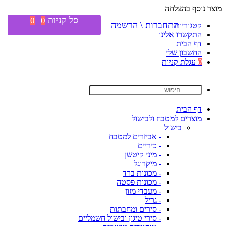
מוצר נוסף בהצלחה
סל קניות
0
0
התחברות \ הרשמה
קטגוריות
התקשרו אלינו
דף הבית
החשבון שלי
0
עגלת קניות
דף הבית
מוצרים למטבח ולבישול
בישול
- אביזרים למטבח
- כיריים
- מיני קיטשן
- מיקרוגל
- מכונות ברד
- מכונות פסטה
- מעבדי מזון
- גריל
- סירים ומחבתות
- סירי טיגון ובישול חשמליים