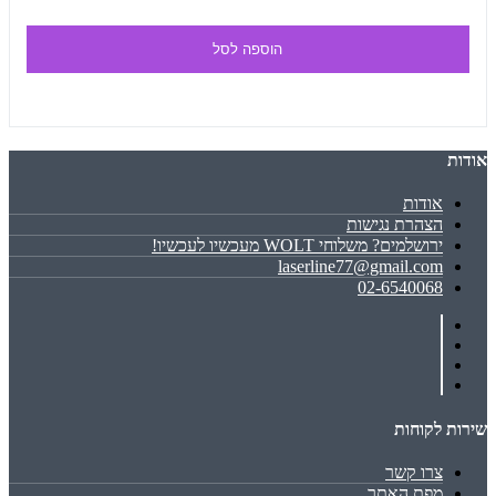
הוספה לסל
אודות
אודות
הצהרת נגישות
ירושלמים? משלוחי WOLT מעכשיו לעכשיו!
laserline77@gmail.com
02-6540068
שירות לקוחות
צרו קשר
מפת האתר