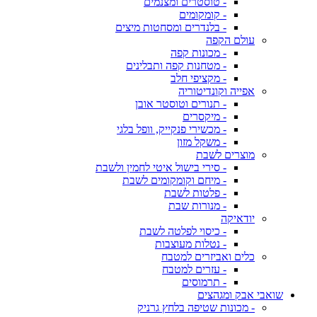
- טוסטרים ומצנמים
- קומקומים
- בלנדרים ומסחטות מיצים
עולם הקפה
- מכונות קפה
- מטחנות קפה ותבלינים
- מקציפי חלב
אפייה וקונדיטוריה
- תנורים וטוסטר אובן
- מיקסרים
- מכשירי פנקייק, וופל בלגי
- משקל מזון
מוצרים לשבת
- סירי בישול איטי לחמין ולשבת
- מיחם וקומקומים לשבת
- פלטות לשבת
- מנורות שבת
יודאיקה
- כיסוי לפלטה לשבת
- נטלות מעוצבות
כלים ואביזרים למטבח
- עזרים למטבח
- תרמוסים
שואבי אבק ומגהצים
- מכונות שטיפה בלחץ גרניק